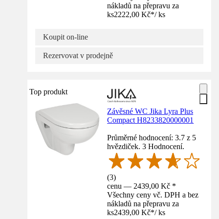
nákladů na přepravu za
ks
2222,00 Kč
*
/
ks
Koupit on-line
Rezervovat v prodejně
Top produkt
Závěsné WC Jika Lyra Plus
Compact H8233820000001
Průměrné hodnocení: 3.7 z 5
hvězdiček. 3 Hodnocení.
(
3
)
cenu — 2439,00 Kč *
Všechny ceny vč. DPH a bez
nákladů na přepravu za
ks
2439,00 Kč
*
/
ks