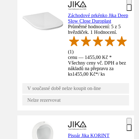
Záchodové prkénko Jika Deep
Slow Close Duroplast
Průměrné hodnocení: 5 z 5
hvězdiček. 1 Hodnocení.
(
1
)
cenu — 1455,00 Kč *
Všechny ceny vč. DPH a bez
nákladů na přepravu za
ks
1455,00 Kč
*
/
ks
V současné době nelze koupit on-line
Nelze rezervovat
Pisoár Jika KORINT