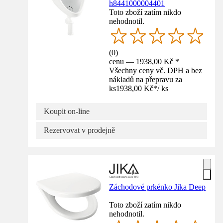
h8441000004401
Toto zboží zatím nikdo
nehodnotil.
(
0
)
cenu — 1938,00 Kč *
Všechny ceny vč. DPH a bez
nákladů na přepravu za
ks
1938,00 Kč
*
/
ks
Koupit on-line
Rezervovat v prodejně
Záchodové prkénko Jika Deep
Toto zboží zatím nikdo
nehodnotil.