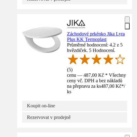
Záchodové prkénko Jika Lyra
Plus KK Termoplast
Průměrné hodnocení: 4.2 z 5
hvězdiček. 5 Hodnocení.
(
5
)
cenu — 487,00 Kč * Všechny
ceny vč. DPH a bez nákladů
na přepravu za ks
487,00 Kč
*
/
ks
Koupit on-line
Rezervovat v prodejně