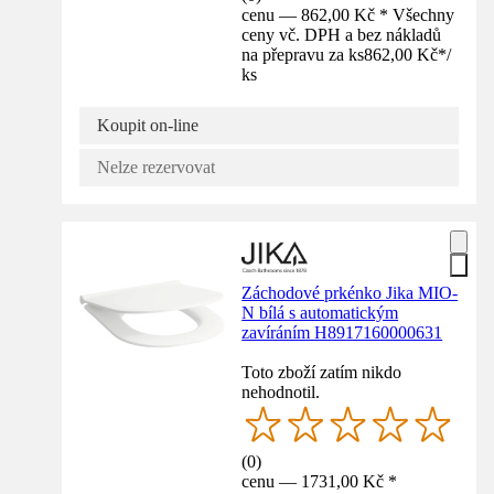
cenu — 862,00 Kč * Všechny
ceny vč. DPH a bez nákladů
na přepravu za ks
862,00 Kč
*
/
ks
Koupit on-line
Nelze rezervovat
Záchodové prkénko Jika MIO-
N bílá s automatickým
zavíráním H8917160000631
Toto zboží zatím nikdo
nehodnotil.
(
0
)
cenu — 1731,00 Kč *