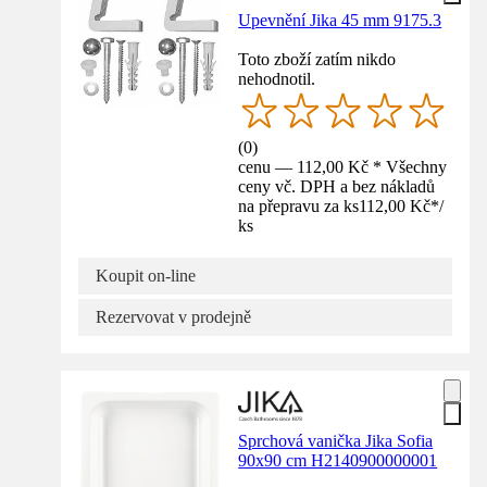
Upevnění Jika 45 mm 9175.3
Toto zboží zatím nikdo
nehodnotil.
(
0
)
cenu — 112,00 Kč * Všechny
ceny vč. DPH a bez nákladů
na přepravu za ks
112,00 Kč
*
/
ks
Koupit on-line
Rezervovat v prodejně
Sprchová vanička Jika Sofia
90x90 cm H2140900000001