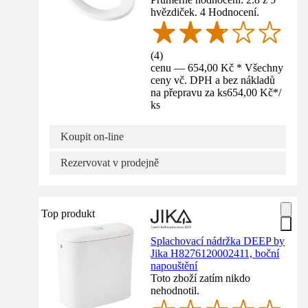
hvězdiček. 4 Hodnocení.
(
4
)
cenu — 654,00 Kč * Všechny
ceny vč. DPH a bez nákladů
na přepravu za ks
654,00 Kč
*
/
ks
Koupit on-line
Rezervovat v prodejně
Top produkt
Splachovací nádržka DEEP by
Jika H8276120002411, boční
napouštění
Toto zboží zatím nikdo
nehodnotil.