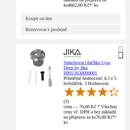
ks
4662,00 Kč
*
/
ks
Koupit on-line
Rezervovat v prodejně
Splachovací tlačítko Lyra,
Deep by Jika
H8913630000001
Průměrné hodnocení: 4.3 z 5
hvězdiček. 3 Hodnocení.
(
3
)
cenu — 76,00 Kč * Všechny
ceny vč. DPH a bez nákladů
na přepravu za ks
76,00 Kč
*
/
ks