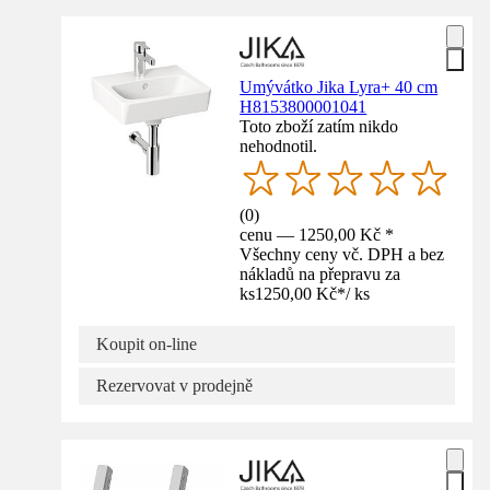
Umývátko Jika Lyra+ 40 cm
H8153800001041
Toto zboží zatím nikdo
nehodnotil.
(
0
)
cenu — 1250,00 Kč *
Všechny ceny vč. DPH a bez
nákladů na přepravu za
ks
1250,00 Kč
*
/
ks
Koupit on-line
Rezervovat v prodejně