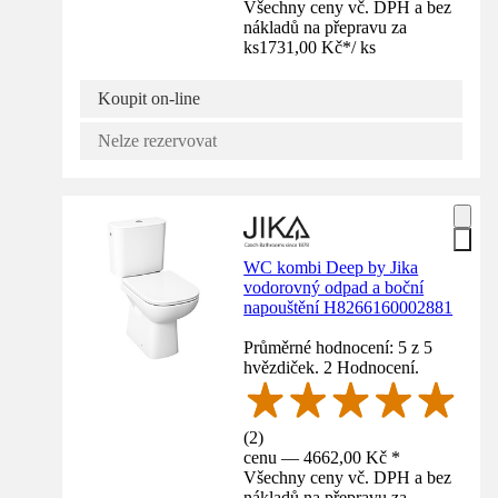
Všechny ceny vč. DPH a bez
nákladů na přepravu za
ks
1731,00 Kč
*
/
ks
Koupit on-line
Nelze rezervovat
WC kombi Deep by Jika
vodorovný odpad a boční
napouštění H8266160002881
Průměrné hodnocení: 5 z 5
hvězdiček. 2 Hodnocení.
(
2
)
cenu — 4662,00 Kč *
Všechny ceny vč. DPH a bez
nákladů na přepravu za