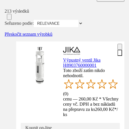
213 výsledků
Seřazeno podle:
Přeskočit seznam výrobků
Výpustný ventil Jika
H8903760000001
Toto zboží zatím nikdo
nehodnotil.
(
0
)
cenu — 260,00 Kč * Všechny
ceny vč. DPH a bez nákladů
na přepravu za ks
260,00 Kč
*
/
ks
Koupit on-line