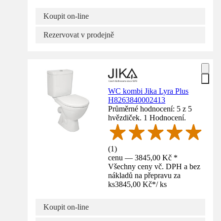
Koupit on-line
Rezervovat v prodejně
WC kombi Jika Lyra Plus
H8263840002413
Průměrné hodnocení: 5 z 5
hvězdiček. 1 Hodnocení.
(
1
)
cenu — 3845,00 Kč *
Všechny ceny vč. DPH a bez
nákladů na přepravu za
ks
3845,00 Kč
*
/
ks
Koupit on-line