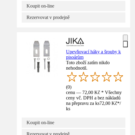
Koupit on-line
Rezervovat v prodejně
Upevňovací háky a šrouby k
pisoárům
Toto zboží zatím nikdo
nehodnotil.
(
0
)
cenu — 72,00 Kč * Všechny
ceny vč. DPH a bez nákladů
na přepravu za ks
72,00 Kč
*
/
ks
Koupit on-line
Rezervovat v prodejně