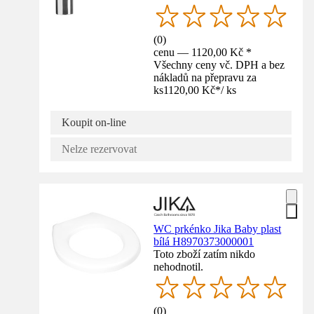
(
0
)
cenu — 1120,00 Kč *
Všechny ceny vč. DPH a bez
nákladů na přepravu za
ks
1120,00 Kč
*
/
ks
Koupit on-line
Nelze rezervovat
WC prkénko Jika Baby plast
bílá H8970373000001
Toto zboží zatím nikdo
nehodnotil.
(
0
)