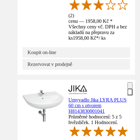
(
2
)
cenu — 1958,00 Kč *
Všechny ceny vč. DPH a bez
nákladů na přepravu za
ks
1958,00 Kč
*
/
ks
Koupit on-line
Rezervovat v prodejně
Umyvadlo Jika LYRA PLUS
60 cm s otvorem
H8143830001041
Průměrné hodnocení: 5 z 5
hvězdiček. 1 Hodnocení.