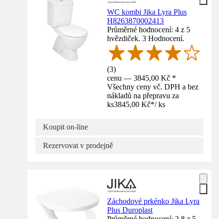
WC kombi Jika Lyra Plus
H8263870002413
Průměrné hodnocení: 4 z 5
hvězdiček. 3 Hodnocení.
(
3
)
cenu — 3845,00 Kč *
Všechny ceny vč. DPH a bez
nákladů na přepravu za
ks
3845,00 Kč
*
/
ks
Koupit on-line
Rezervovat v prodejně
Záchodové prkénko Jika Lyra
Plus Duroplast
Průměrné hodnocení: 2.8 z 5