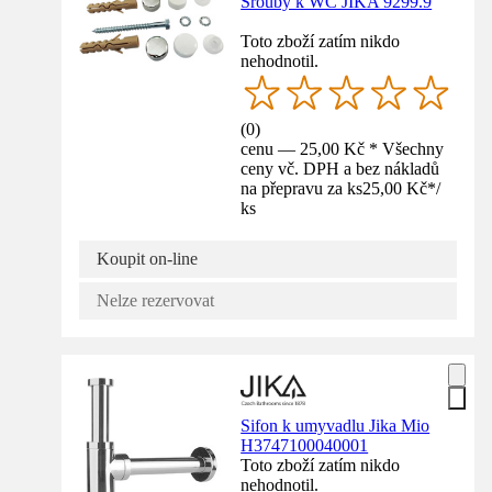
Šrouby k WC JIKA 9299.9
Toto zboží zatím nikdo
nehodnotil.
(
0
)
cenu — 25,00 Kč * Všechny
ceny vč. DPH a bez nákladů
na přepravu za ks
25,00 Kč
*
/
ks
Koupit on-line
Nelze rezervovat
Sifon k umyvadlu Jika Mio
H3747100040001
Toto zboží zatím nikdo
nehodnotil.