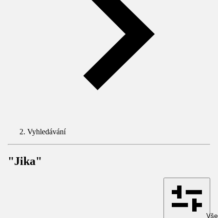
Vyhledávání
"Jika"
Všec