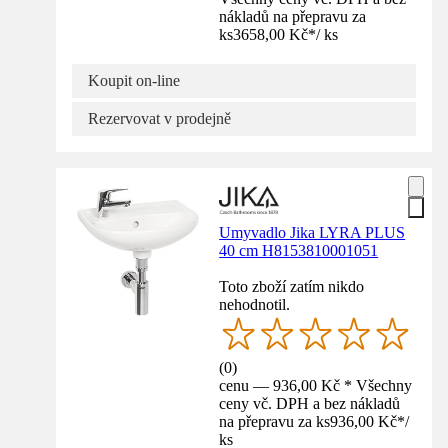
nákladů na přepravu za
ks
3658,00 Kč
*
/
ks
Koupit on-line
Rezervovat v prodejně
Umyvadlo Jika LYRA PLUS
40 cm H8153810001051
Toto zboží zatím nikdo
nehodnotil.
(
0
)
cenu — 936,00 Kč * Všechny
ceny vč. DPH a bez nákladů
na přepravu za ks
936,00 Kč
*
/
ks