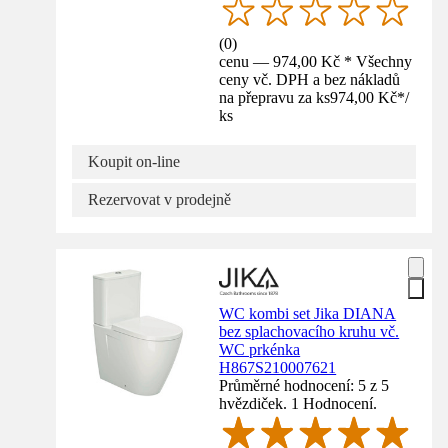
(
0
)
cenu — 974,00 Kč * Všechny
ceny vč. DPH a bez nákladů
na přepravu za ks
974,00 Kč
*
/
ks
Koupit on-line
Rezervovat v prodejně
WC kombi set Jika DIANA
bez splachovacího kruhu vč.
WC prkénka
H867S210007621
Průměrné hodnocení: 5 z 5
hvězdiček. 1 Hodnocení.