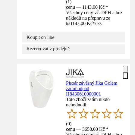
(
1
)
cenu — 1143,00 Kč *
Všechny ceny vč. DPH a bez
nákladů na přepravu za
ks
1143,00 Kč
*
/
ks
Koupit on-line
Rezervovat v prodejně
Pisoár závěsný Jika Golem
zadní odpad
H8430610000001
Toto zboží zatím nikdo
nehodnotil.
(
0
)
cenu — 3658,00 Kč *
Všechny ceny vč. DPH a bez