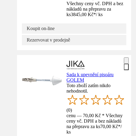
Všechny ceny vč. DPH a bez
nákladů na přepravu za
ks
3845,00 Kč
*
/
ks
Koupit on-line
Rezervovat v prodejně
Sada k upevnění pisoáru
GOLEM
Toto zboží zatím nikdo
nehodnotil.
(
0
)
cenu — 70,00 Kč * Všechny
ceny vč. DPH a bez nákladů
na přepravu za ks
70,00 Kč
*
/
ks