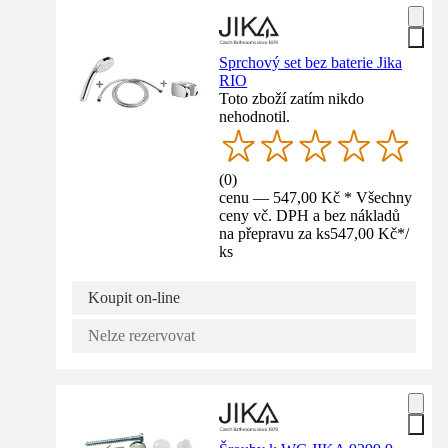
Sprchový set bez baterie Jika
RIO
Toto zboží zatím nikdo
nehodnotil.
(
0
)
cenu — 547,00 Kč * Všechny
ceny vč. DPH a bez nákladů
na přepravu za ks
547,00 Kč
*
/
ks
Koupit on-line
Nelze rezervovat