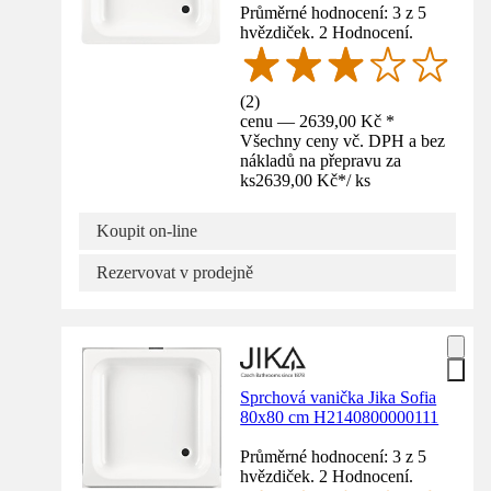
Průměrné hodnocení: 3 z 5
hvězdiček. 2 Hodnocení.
(
2
)
cenu — 2639,00 Kč *
Všechny ceny vč. DPH a bez
nákladů na přepravu za
ks
2639,00 Kč
*
/
ks
Koupit on-line
Rezervovat v prodejně
Sprchová vanička Jika Sofia
80x80 cm H2140800000111
Průměrné hodnocení: 3 z 5
hvězdiček. 2 Hodnocení.