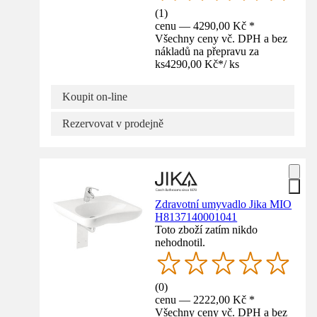
(
1
)
cenu — 4290,00 Kč *
Všechny ceny vč. DPH a bez
nákladů na přepravu za
ks
4290,00 Kč
*
/
ks
Koupit on-line
Rezervovat v prodejně
Zdravotní umyvadlo Jika MIO
H8137140001041
Toto zboží zatím nikdo
nehodnotil.
(
0
)
cenu — 2222,00 Kč *
Všechny ceny vč. DPH a bez