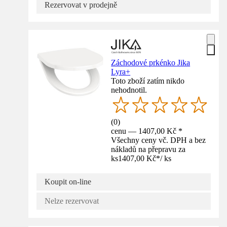
Rezervovat v prodejně
Záchodové prkénko Jika
Lyra+
Toto zboží zatím nikdo
nehodnotil.
(
0
)
cenu — 1407,00 Kč *
Všechny ceny vč. DPH a bez
nákladů na přepravu za
ks
1407,00 Kč
*
/
ks
Koupit on-line
Nelze rezervovat