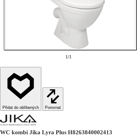
1
/
1
Porovnat
WC kombi Jika Lyra Plus H8263840002413