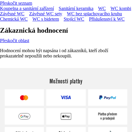
Přeskočit seznam
Koupelna a sanitární zařízení
Sanitární keramika
WC
WC kombi
Závěsné WC
Závěsné WC sety
WC bez splachovacího kruhu
Chemická WC
WC s bidetem
Stojící WC
Příslušenství k WC
Zákaznická hodnocení
Přeskočit oblast
Hodnocení mohou být napsána i od zákazníků, kteří zboží
prokazatelně nepoužili nebo nekoupili.
Možnosti platby