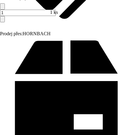
1 ks
Prodej přes:
HORNBACH