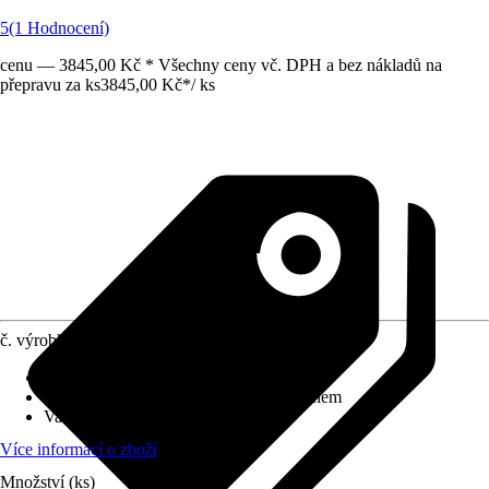
5
(1 Hodnocení)
cenu — 3845,00 Kč * Všechny ceny vč. DPH a bez nákladů na
přepravu za ks
3845,00 Kč
*
/
ks
č. výrobku
8125757
Povrchová úprava
:
-
Splachovací kruh
:
se splachovacím kruhem
Varianta
:
Hluboké splachování
Více informací o zboží
Množství (ks)