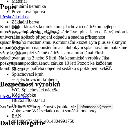
Materiál
Popis
Sanitární keramika
Povrchová úprava
Přeskočit oblast
-
Základní barva
Kombinační klozet s keramickou splachovací nádržkou nejlépe
Bílá
umožní rozehrát design oblíbené série Lyra plus. Jeho další výhodou je
Povrch/Povrchová úprava
univerzální způsob připojení odpadu a snadná přístupnost
Lesklý
splachovacího mechanismu. Kombinační klozet Lyra plus se šikmým
Šířka
odpadem, bočním napouštěním a s hlubokým splachováním nabízíme
36 cm
vždy jako komplet včetně nádrže s armaturou Dual Flush,
Výška
splachovanou na 3 nebo 6 litrů. Na keramické výrobky Jika
77 cm
poskytujeme prodlouženou záruku 10 let! Pozor: ke každému
Hloubka
kombiklozetu je potřeba objednat sedátko s poklopem zvlášť.
63 cm
Splachovací kruh
se splachovacím kruhem
Bezpečnost výrobků
Skládá se z
WC, Splachovací nádržka
Kód výrobku
Přeskočit oblast
H8263840002413
Upozornění
Zodpovědnost za bezpečnost výrobku viz
.
informace výrobce
Zobrazené WC sedátko není součástí dodávky
EAN
4014804724006, 4014804991750
Další kategorie