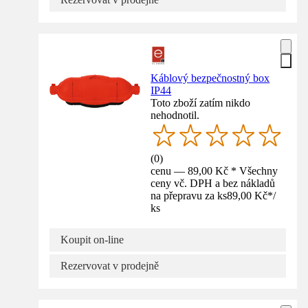
Káblový bezpečnostný box
IP44
Toto zboží zatím nikdo
nehodnotil.
(
0
)
cenu — 89,00 Kč * Všechny
ceny vč. DPH a bez nákladů
na přepravu za ks
89,00 Kč
*
/
ks
Koupit on-line
Rezervovat v prodejně