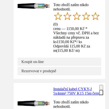
Toto zboží zatím nikdo
nehodnotil.
(
0
)
cenu — 1150,00 Kč *
Všechny ceny vč. DPH a bez
nákladů na přepravu za
ks
1150,00 Kč
*
/
ks
Odpovídá 115,00 Kč za
m
(
115,00 Kč
/
m
)
Koupit on-line
Rezervovat v prodejně
Instalační kabel CYKY-J
5x4mm² 750V K15 15m černý
Toto zboží zatím nikdo
nehodnotil.