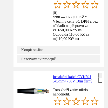
(
0
)
cenu — 1650,00 Kč *
Všechny ceny vč. DPH a bez
nákladů na přepravu za
ks
1650,00 Kč
*
/
ks
Odpovídá 110,00 Kč za
m
(
110,00 Kč
/
m
)
Koupit on-line
Rezervovat v prodejně
Instalační kabel CYKY-J
5x6mm² 750V 10m černý
Toto zboží zatím nikdo
nehodnotil.