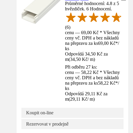
Průměrné hodnocení: 4.8 z 5
hvězdiček. 6 Hodnocení.
(
6
)
cenu — 69,00 Kč * Všechny
ceny vč. DPH a bez nákladů
na přepravu za ks
69,00 Kč
*
/
ks
Odpovídá 34,50 Kč za
m
(
34,50 Kč
/
m
)
Při odběru 27 ks:
cenu — 58,22 Kč * Všechny
ceny vč. DPH a bez nákladů
na přepravu za ks
58,22 Kč
*
/
ks
Odpovídá 29,11 Kč za
m
(
29,11 Kč
/
m
)
Koupit on-line
Rezervovat v prodejně