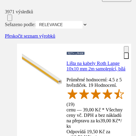
3971 výsledků
Seřazeno podle:
Přeskočit seznam výrobků
Lišta na kabely Roth Lange
10x10 mm 2m samolepící, bílá
Průměrné hodnocení: 4.5 z 5
hvězdiček. 19 Hodnocení.
(
19
)
cenu — 39,00 Kč * Všechny
ceny vč. DPH a bez nákladů
na přepravu za ks
39,00 Kč
*
/
ks
Odpovídá 19,50 Kč za