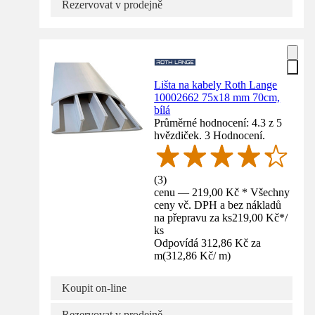
Rezervovat v prodejně
Lišta na kabely Roth Lange
10002662 75x18 mm 70cm,
bílá
Průměrné hodnocení: 4.3 z 5
hvězdiček. 3 Hodnocení.
(
3
)
cenu — 219,00 Kč * Všechny
ceny vč. DPH a bez nákladů
na přepravu za ks
219,00 Kč
*
/
ks
Odpovídá 312,86 Kč za
m
(
312,86 Kč
/
m
)
Koupit on-line
Rezervovat v prodejně