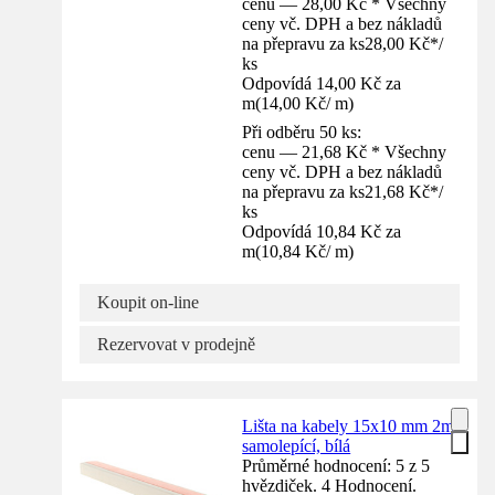
cenu — 28,00 Kč * Všechny
ceny vč. DPH a bez nákladů
na přepravu za ks
28,00 Kč
*
/
ks
Odpovídá 14,00 Kč za
m
(
14,00 Kč
/
m
)
Při odběru 50 ks:
cenu — 21,68 Kč * Všechny
ceny vč. DPH a bez nákladů
na přepravu za ks
21,68 Kč
*
/
ks
Odpovídá 10,84 Kč za
m
(
10,84 Kč
/
m
)
Koupit on-line
Rezervovat v prodejně
Lišta na kabely 15x10 mm 2m
samolepící, bílá
Průměrné hodnocení: 5 z 5
hvězdiček. 4 Hodnocení.