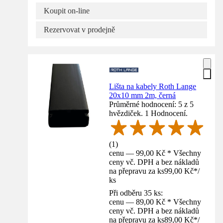
Koupit on-line
Rezervovat v prodejně
Lišta na kabely Roth Lange
20x10 mm 2m, černá
Průměrné hodnocení: 5 z 5
hvězdiček. 1 Hodnocení.
(
1
)
cenu — 99,00 Kč * Všechny
ceny vč. DPH a bez nákladů
na přepravu za ks
99,00 Kč
*
/
ks
Při odběru 35 ks:
cenu — 89,00 Kč * Všechny
ceny vč. DPH a bez nákladů
na přepravu za ks
89,00 Kč
*
/