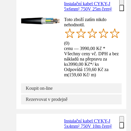
Instalační kabel CYKY-J
5x6mm² 750V 25m černý
Toto zboží zatím nikdo
nehodnotil.
(
0
)
cenu — 3990,00 Kč *
Všechny ceny vč. DPH a bez
nákladů na přepravu za
ks
3990,00 Kč
*
/
ks
Odpovídá 159,60 Kč za
m
(
159,60 Kč
/
m
)
Koupit on-line
Rezervovat v prodejně
Instalační kabel CYKY-J
5x4mm² 750V 10m černý