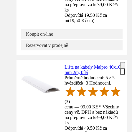
na přepravu za ks
39,00 Kč
*
/
ks
Odpovídá 19,50 Kč za
m
(
19,50 Kč
/
m
)
Koupit on-line
Rezervovat v prodejně
Lišta na kabely Malpro 40x10
mm 2m, bílá
Průměrné hodnocení: 5 z 5
hvězdiček. 3 Hodnocení.
(
3
)
cenu — 99,00 Kč * Všechny
ceny vč. DPH a bez nákladů
na přepravu za ks
99,00 Kč
*
/
ks
Odpovídá 49,50 Kč za