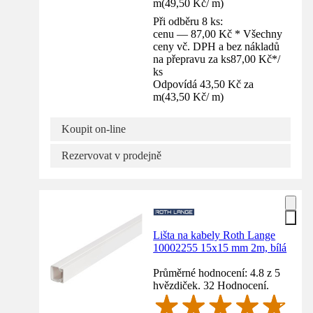
m
(
49,50 Kč
/
m
)
Při odběru 8 ks:
cenu — 87,00 Kč * Všechny
ceny vč. DPH a bez nákladů
na přepravu za ks
87,00 Kč
*
/
ks
Odpovídá 43,50 Kč za
m
(
43,50 Kč
/
m
)
Koupit on-line
Rezervovat v prodejně
Lišta na kabely Roth Lange
10002255 15x15 mm 2m, bílá
Průměrné hodnocení: 4.8 z 5
hvězdiček. 32 Hodnocení.