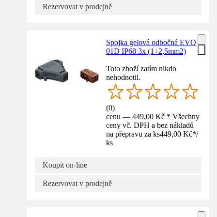
Rezervovat v prodejně
Spojka gelová odbočná EVO
01D IP68 3x (1÷2,5mm2)
Toto zboží zatím nikdo
nehodnotil.
(
0
)
cenu — 449,00 Kč * Všechny
ceny vč. DPH a bez nákladů
na přepravu za ks
449,00 Kč
*
/
ks
Koupit on-line
Rezervovat v prodejně