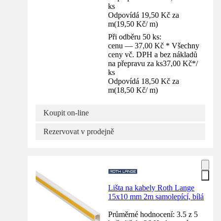
ks
Odpovídá 19,50 Kč za
m
(
19,50 Kč
/
m
)
Při odběru 50 ks:
cenu — 37,00 Kč * Všechny
ceny vč. DPH a bez nákladů
na přepravu za ks
37,00 Kč
*
/
ks
Odpovídá 18,50 Kč za
m
(
18,50 Kč
/
m
)
Koupit on-line
Rezervovat v prodejně
Lišta na kabely Roth Lange
15x10 mm 2m samolepící, bílá
Průměrné hodnocení: 3.5 z 5