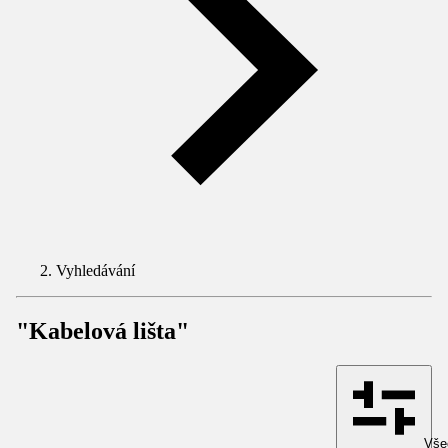
Vyhledávání
"Kabelová lišta"
Všec