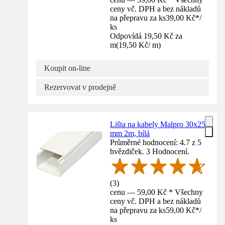
ceny vč. DPH a bez nákladů
na přepravu za ks
39,00 Kč
*
/
ks
Odpovídá 19,50 Kč za
m
(
19,50 Kč
/
m
)
Koupit on-line
Rezervovat v prodejně
Lišta na kabely Malpro 30x25
mm 2m, bílá
Průměrné hodnocení: 4.7 z 5
hvězdiček. 3 Hodnocení.
(
3
)
cenu — 59,00 Kč * Všechny
ceny vč. DPH a bez nákladů
na přepravu za ks
59,00 Kč
*
/
ks