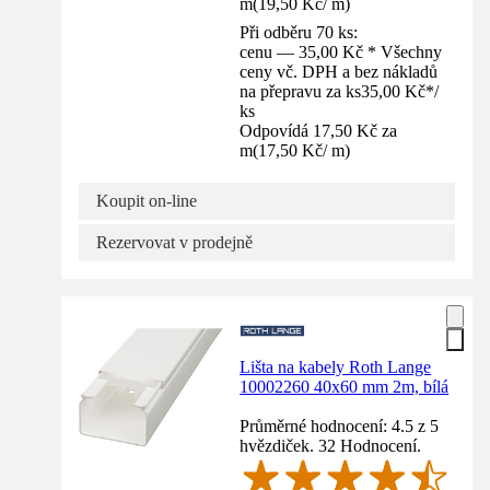
m
(
19,50 Kč
/
m
)
Při odběru 70 ks:
cenu — 35,00 Kč * Všechny
ceny vč. DPH a bez nákladů
na přepravu za ks
35,00 Kč
*
/
ks
Odpovídá 17,50 Kč za
m
(
17,50 Kč
/
m
)
Koupit on-line
Rezervovat v prodejně
Lišta na kabely Roth Lange
10002260 40x60 mm 2m, bílá
Průměrné hodnocení: 4.5 z 5
hvězdiček. 32 Hodnocení.