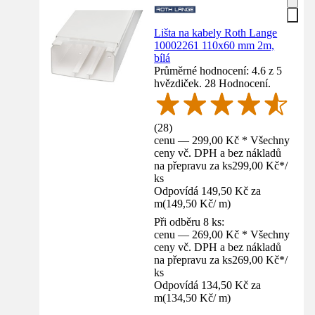
Lišta na kabely Roth Lange
10002261 110x60 mm 2m,
bílá
Průměrné hodnocení: 4.6 z 5
hvězdiček. 28 Hodnocení.
(
28
)
cenu — 299,00 Kč * Všechny
ceny vč. DPH a bez nákladů
na přepravu za ks
299,00 Kč
*
/
ks
Odpovídá 149,50 Kč za
m
(
149,50 Kč
/
m
)
Při odběru 8 ks:
cenu — 269,00 Kč * Všechny
ceny vč. DPH a bez nákladů
na přepravu za ks
269,00 Kč
*
/
ks
Odpovídá 134,50 Kč za
m
(
134,50 Kč
/
m
)