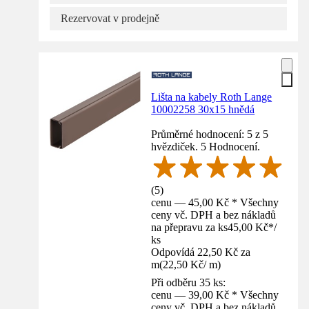
Rezervovat v prodejně
Lišta na kabely Roth Lange
10002258 30x15 hnědá
Průměrné hodnocení: 5 z 5
hvězdiček. 5 Hodnocení.
(
5
)
cenu — 45,00 Kč * Všechny
ceny vč. DPH a bez nákladů
na přepravu za ks
45,00 Kč
*
/
ks
Odpovídá 22,50 Kč za
m
(
22,50 Kč
/
m
)
Při odběru 35 ks:
cenu — 39,00 Kč * Všechny
ceny vč. DPH a bez nákladů