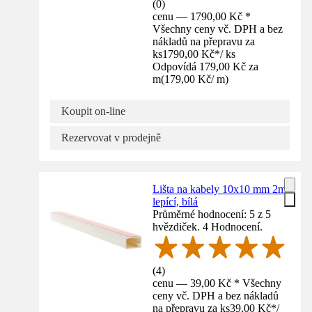
(
0
)
cenu — 1790,00 Kč *
Všechny ceny vč. DPH a bez
nákladů na přepravu za
ks
1790,00 Kč
*
/
ks
Odpovídá 179,00 Kč za
m
(
179,00 Kč
/
m
)
Koupit on-line
Rezervovat v prodejně
Lišta na kabely 10x10 mm 2m
lepící, bílá
Průměrné hodnocení: 5 z 5
hvězdiček. 4 Hodnocení.
(
4
)
cenu — 39,00 Kč * Všechny
ceny vč. DPH a bez nákladů
na přepravu za ks
39,00 Kč
*
/