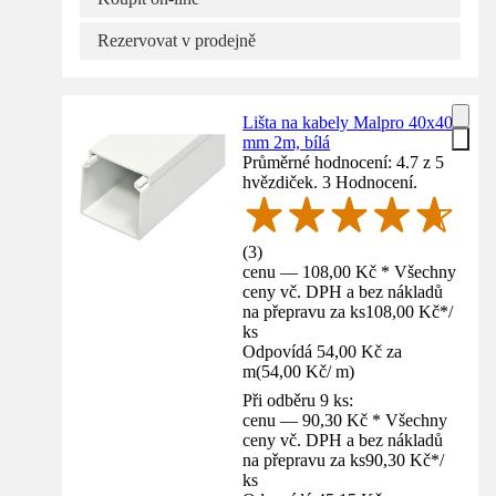
Rezervovat v prodejně
Lišta na kabely Malpro 40x40
mm 2m, bílá
Průměrné hodnocení: 4.7 z 5
hvězdiček. 3 Hodnocení.
(
3
)
cenu — 108,00 Kč * Všechny
ceny vč. DPH a bez nákladů
na přepravu za ks
108,00 Kč
*
/
ks
Odpovídá 54,00 Kč za
m
(
54,00 Kč
/
m
)
Při odběru 9 ks:
cenu — 90,30 Kč * Všechny
ceny vč. DPH a bez nákladů
na přepravu za ks
90,30 Kč
*
/
ks