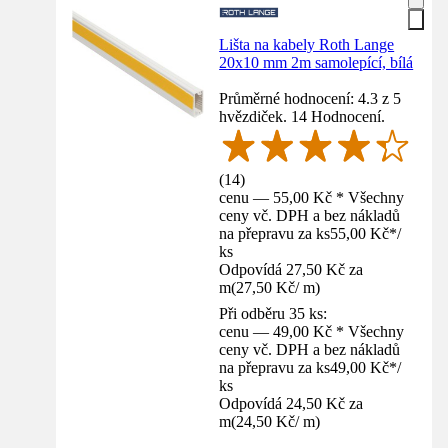
Lišta na kabely Roth Lange
20x10 mm 2m samolepící, bílá
Průměrné hodnocení: 4.3 z 5
hvězdiček. 14 Hodnocení.
(
14
)
cenu — 55,00 Kč * Všechny
ceny vč. DPH a bez nákladů
na přepravu za ks
55,00 Kč
*
/
ks
Odpovídá 27,50 Kč za
m
(
27,50 Kč
/
m
)
Při odběru 35 ks:
cenu — 49,00 Kč * Všechny
ceny vč. DPH a bez nákladů
na přepravu za ks
49,00 Kč
*
/
ks
Odpovídá 24,50 Kč za
m
(
24,50 Kč
/
m
)