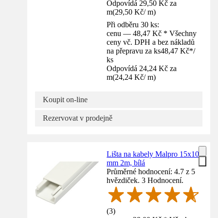
Odpovídá 29,50 Kč za
m
(
29,50 Kč
/
m
)
Při odběru 30 ks:
cenu — 48,47 Kč * Všechny
ceny vč. DPH a bez nákladů
na přepravu za ks
48,47 Kč
*
/
ks
Odpovídá 24,24 Kč za
m
(
24,24 Kč
/
m
)
Koupit on-line
Rezervovat v prodejně
Lišta na kabely Malpro 15x10
mm 2m, bílá
Průměrné hodnocení: 4.7 z 5
hvězdiček. 3 Hodnocení.
(
3
)