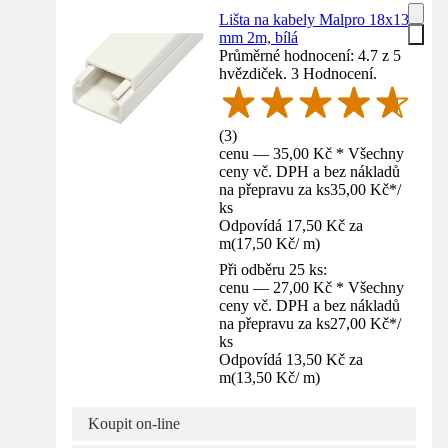
Lišta na kabely Malpro 18x13
mm 2m, bílá
Průměrné hodnocení: 4.7 z 5
hvězdiček. 3 Hodnocení.
(
3
)
cenu — 35,00 Kč * Všechny
ceny vč. DPH a bez nákladů
na přepravu za ks
35,00 Kč
*
/
ks
Odpovídá 17,50 Kč za
m
(
17,50 Kč
/
m
)
Při odběru 25 ks:
cenu — 27,00 Kč * Všechny
ceny vč. DPH a bez nákladů
na přepravu za ks
27,00 Kč
*
/
ks
Odpovídá 13,50 Kč za
m
(
13,50 Kč
/
m
)
Koupit on-line