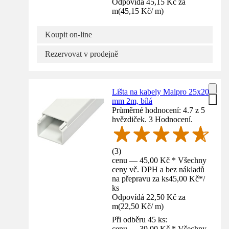
Odpovídá 45,15 Kč za
m
(
45,15 Kč
/
m
)
Koupit on-line
Rezervovat v prodejně
Lišta na kabely Malpro 25x20
mm 2m, bílá
Průměrné hodnocení: 4.7 z 5
hvězdiček. 3 Hodnocení.
(
3
)
cenu — 45,00 Kč * Všechny
ceny vč. DPH a bez nákladů
na přepravu za ks
45,00 Kč
*
/
ks
Odpovídá 22,50 Kč za
m
(
22,50 Kč
/
m
)
Při odběru 45 ks:
cenu — 39,00 Kč * Všechny