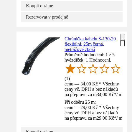
Koupit on-line
Rezervovat v prodejně
Chránička kabelu S-130-20
flexibilní, 25m černá,
metrážové zboží
Průměrné hodnocení: 1 z 5
hvězdiček. 1 Hodnocení.
(
1
)
cenu — 34,00 Kč * Všechny
ceny vč. DPH a bez nákladů
na přepravu za m
34,00 Kč
*
/
m
Při odběru 25 m:
cenu — 29,00 Kč * Všechny
ceny vč. DPH a bez nákladů
na přepravu za m
29,00 Kč
*
/
m
Koupit on-line