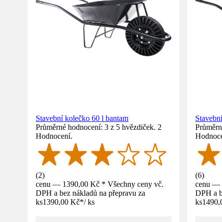
Stavební kolečko 60 l bantam
Stavební
Průměrné hodnocení: 3 z 5 hvězdiček. 2
Průměrné
Hodnocení.
Hodnoce
(
2
)
(
6
)
cenu — 1390,00 Kč * Všechny ceny vč.
cenu — 
DPH a bez nákladů na přepravu za
DPH a b
ks
1390,00 Kč
*
/
ks
ks
1490,