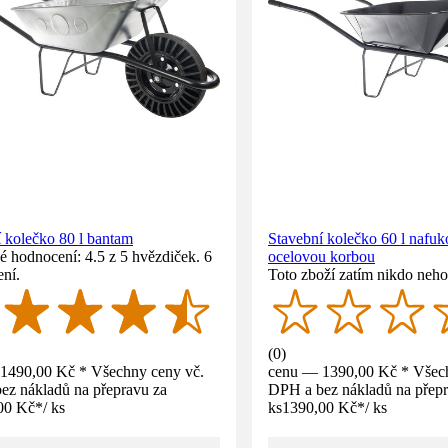
 kolečko 80 l bantam
Stavební kolečko 60 l nafuk
 hodnocení: 4.5 z 5 hvězdiček. 6
ocelovou korbou
ní.
Toto zboží zatím nikdo neho
(
0
)
1490,00 Kč * Všechny ceny vč.
cenu — 1390,00 Kč * Všech
ez nákladů na přepravu za
DPH a bez nákladů na přepr
00 Kč
*
/
ks
ks
1390,00 Kč
*
/
ks