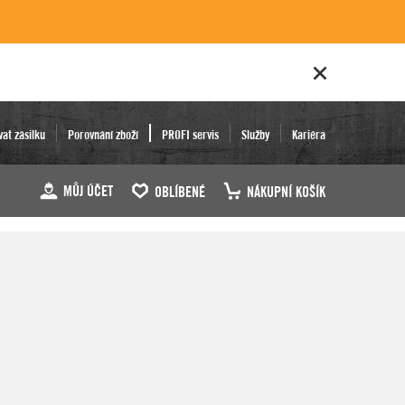
vat zásilku
Porovnání zboží
PROFI servis
Služby
Kariéra
MŮJ ÚČET
OBLÍBENÉ
NÁKUPNÍ KOŠÍK