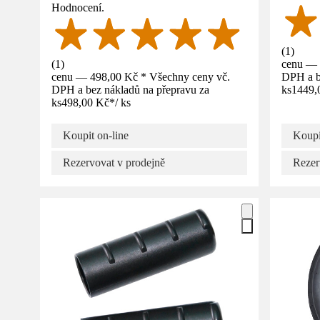
Hodnocení.
(
1
)
(
1
)
cenu — 
cenu — 498,00 Kč * Všechny ceny vč.
DPH a b
DPH a bez nákladů na přepravu za
ks
1449,
ks
498,00 Kč
*
/
ks
Koupit on-line
Koupi
Rezervovat v prodejně
Rezer