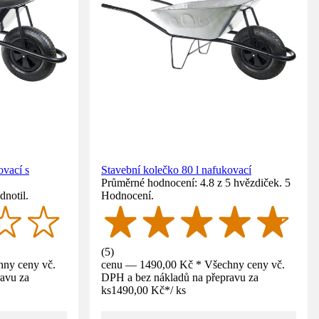
ovací s
Stavební kolečko 80 l nafukovací
Průměrné hodnocení: 4.8 z 5 hvězdiček. 5
dnotil.
Hodnocení.
(
5
)
ny ceny vč.
cenu — 1490,00 Kč * Všechny ceny vč.
avu za
DPH a bez nákladů na přepravu za
ks
1490,00 Kč
*
/
ks