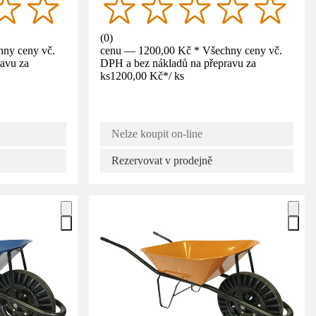
(
0
)
ny ceny vč.
cenu — 1200,00 Kč * Všechny ceny vč.
avu za
DPH a bez nákladů na přepravu za
ks
1200,00 Kč
*
/
ks
Nelze koupit on-line
Rezervovat v prodejně