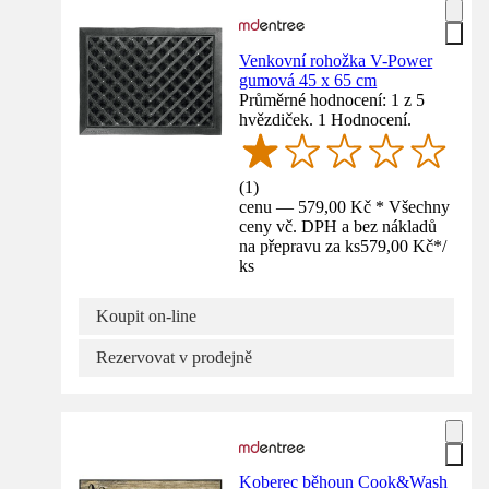
Venkovní rohožka V-Power
gumová 45 x 65 cm
Průměrné hodnocení: 1 z 5
hvězdiček. 1 Hodnocení.
(
1
)
cenu — 579,00 Kč * Všechny
ceny vč. DPH a bez nákladů
na přepravu za ks
579,00 Kč
*
/
ks
Koupit on-line
Rezervovat v prodejně
Koberec běhoun Cook&Wash