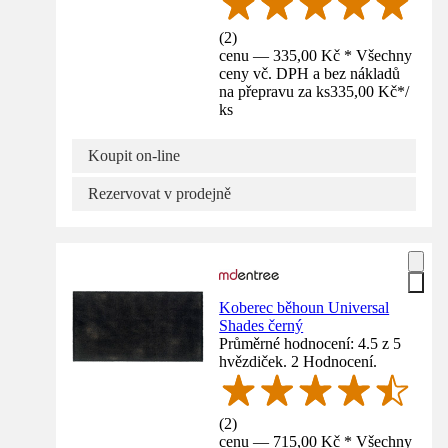
(
2
)
cenu — 335,00 Kč * Všechny
ceny vč. DPH a bez nákladů
na přepravu za ks
335,00 Kč
*
/
ks
Koupit on-line
Rezervovat v prodejně
Koberec běhoun Universal
Shades černý
Průměrné hodnocení: 4.5 z 5
hvězdiček. 2 Hodnocení.
(
2
)
cenu — 715,00 Kč * Všechny