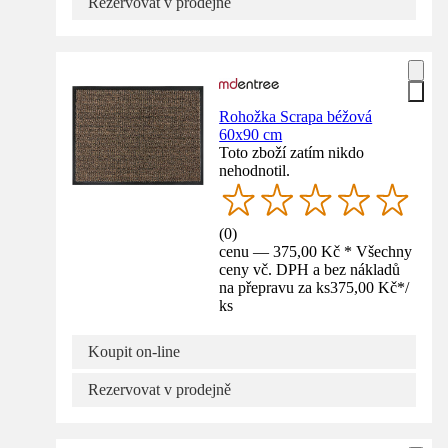
Rezervovat v prodejně
Rohožka Scrapa béžová
60x90 cm
Toto zboží zatím nikdo
nehodnotil.
(
0
)
cenu — 375,00 Kč * Všechny
ceny vč. DPH a bez nákladů
na přepravu za ks
375,00 Kč
*
/
ks
Koupit on-line
Rezervovat v prodejně