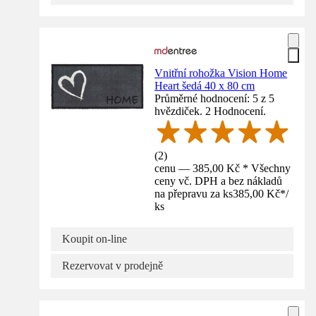
Vnitřní rohožka Vision Home
Heart šedá 40 x 80 cm
Průměrné hodnocení: 5 z 5
hvězdiček. 2 Hodnocení.
(
2
)
cenu — 385,00 Kč * Všechny
ceny vč. DPH a bez nákladů
na přepravu za ks
385,00 Kč
*
/
ks
Koupit on-line
Rezervovat v prodejně