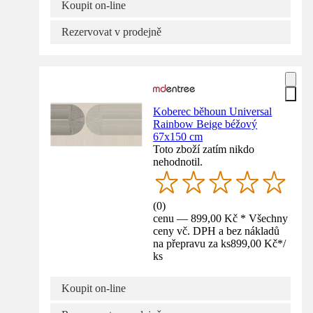
Koupit on-line
Rezervovat v prodejně
Koberec běhoun Universal
Rainbow Beige béžový
67x150 cm
Toto zboží zatím nikdo
nehodnotil.
(
0
)
cenu — 899,00 Kč * Všechny
ceny vč. DPH a bez nákladů
na přepravu za ks
899,00 Kč
*
/
ks
Koupit on-line