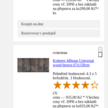
ceny vč. DPH a bez nákladů
na přepravu za ks
299,00 Kč
*
/
ks
Koupit on-line
Rezervovat v prodejně
Koberec běhoun Universal
wood brown 67x150cm
Průměrné hodnocení: 4.3 z 5
hvězdiček. 3 Hodnocení.
(
3
)
cenu — 935,00 Kč * Všechny
ceny vč. DPH a bez nákladů
na přepravu za ks
935,00 Kč
*
/