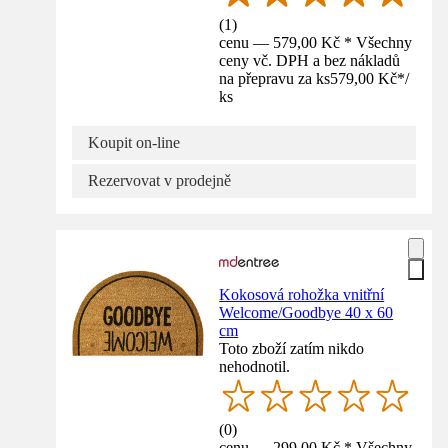
(
1
)
cenu — 579,00 Kč * Všechny
ceny vč. DPH a bez nákladů
na přepravu za ks
579,00 Kč
*
/
ks
Koupit on-line
Rezervovat v prodejně
Kokosová rohožka vnitřní
Welcome/Goodbye 40 x 60
cm
Toto zboží zatím nikdo
nehodnotil.
(
0
)
cenu — 299,00 Kč * Všechny