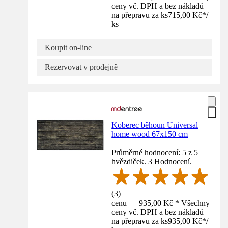
ceny vč. DPH a bez nákladů
na přepravu za ks
715,00 Kč
*
/
ks
Koupit on-line
Rezervovat v prodejně
Koberec běhoun Universal
home wood 67x150 cm
Průměrné hodnocení: 5 z 5
hvězdiček. 3 Hodnocení.
(
3
)
cenu — 935,00 Kč * Všechny
ceny vč. DPH a bez nákladů
na přepravu za ks
935,00 Kč
*
/