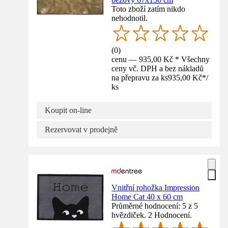
Toto zboží zatím nikdo
nehodnotil.
(
0
)
cenu — 935,00 Kč * Všechny
ceny vč. DPH a bez nákladů
na přepravu za ks
935,00 Kč
*
/
ks
Koupit on-line
Rezervovat v prodejně
Vnitřní rohožka Impression
Home Cat 40 x 60 cm
Průměrné hodnocení: 5 z 5
hvězdiček. 2 Hodnocení.