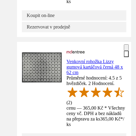
ks
Koupit on-line
Rezervovat v prodejně
Venkovní rohožka Lizzy
gumová kartáčová černá 48 x
62 cm
Průměrné hodnocení: 4.5 z 5
hvězdiček. 2 Hodnocení.
(
2
)
cenu — 365,00 Kč * Všechny
ceny vč. DPH a bez nákladů
na přepravu za ks
365,00 Kč
*
/
ks