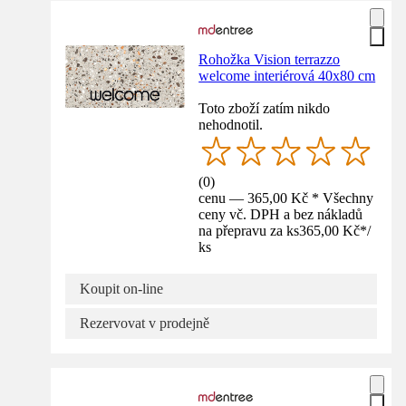
Rohožka Vision terrazzo
welcome interiérová 40x80 cm
Toto zboží zatím nikdo
nehodnotil.
(
0
)
cenu — 365,00 Kč * Všechny
ceny vč. DPH a bez nákladů
na přepravu za ks
365,00 Kč
*
/
ks
Koupit on-line
Rezervovat v prodejně