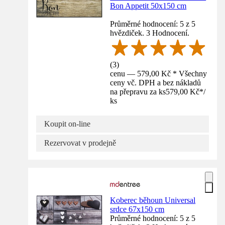
Bon Appetit 50x150 cm
Průměrné hodnocení: 5 z 5
hvězdiček. 3 Hodnocení.
(
3
)
cenu — 579,00 Kč * Všechny
ceny vč. DPH a bez nákladů
na přepravu za ks
579,00 Kč
*
/
ks
Koupit on-line
Rezervovat v prodejně
Koberec běhoun Universal
srdce 67x150 cm
Průměrné hodnocení: 5 z 5