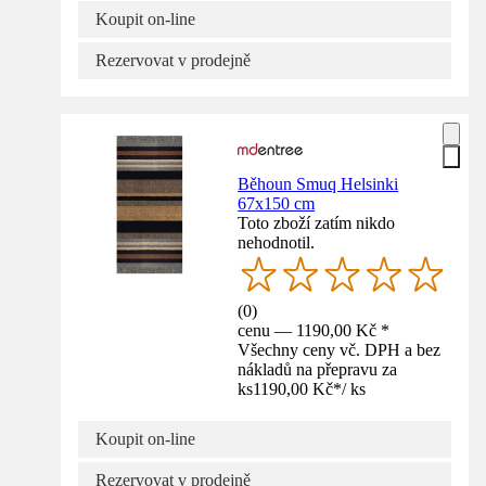
Koupit on-line
Rezervovat v prodejně
Běhoun Smuq Helsinki
67x150 cm
Toto zboží zatím nikdo
nehodnotil.
(
0
)
cenu — 1190,00 Kč *
Všechny ceny vč. DPH a bez
nákladů na přepravu za
ks
1190,00 Kč
*
/
ks
Koupit on-line
Rezervovat v prodejně