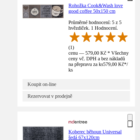
Rohožka Cook&Wash love
good coffee 50x150 cm
Průměrné hodnocení: 5 z 5
hvězdiček. 1 Hodnocení.
(
1
)
cenu — 579,00 Kč * Všechny
ceny vč. DPH a bez nákladů
na přepravu za ks
579,00 Kč
*
/
ks
Koupit on-line
Rezervovat v prodejně
Koberec běhoun Universal
šedá 67x120cm