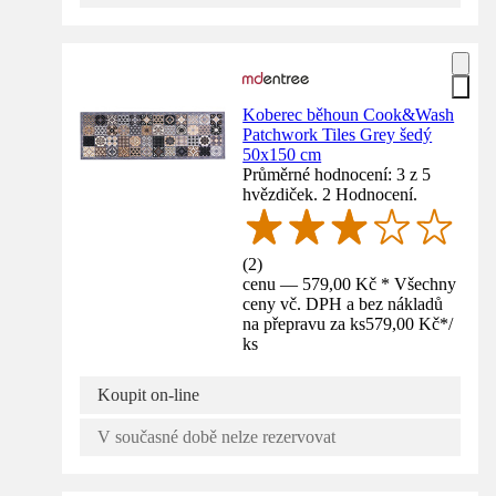
Koberec běhoun Cook&Wash
Patchwork Tiles Grey šedý
50x150 cm
Průměrné hodnocení: 3 z 5
hvězdiček. 2 Hodnocení.
(
2
)
cenu — 579,00 Kč * Všechny
ceny vč. DPH a bez nákladů
na přepravu za ks
579,00 Kč
*
/
ks
Koupit on-line
V současné době nelze rezervovat