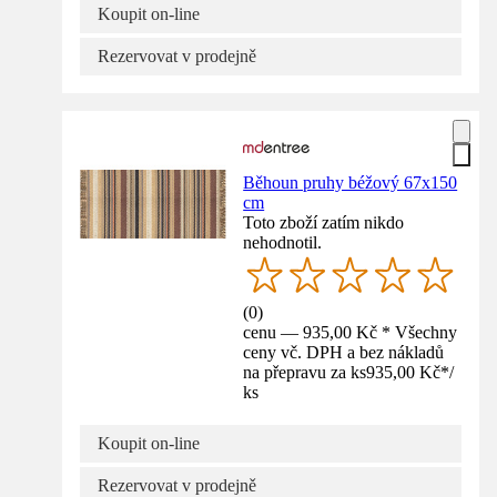
Koupit on-line
Rezervovat v prodejně
Běhoun pruhy béžový 67x150
cm
Toto zboží zatím nikdo
nehodnotil.
(
0
)
cenu — 935,00 Kč * Všechny
ceny vč. DPH a bez nákladů
na přepravu za ks
935,00 Kč
*
/
ks
Koupit on-line
Rezervovat v prodejně