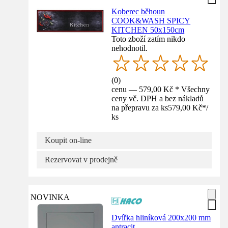
Koberec běhoun
COOK&WASH SPICY
KITCHEN 50x150cm
Toto zboží zatím nikdo
nehodnotil.
(
0
)
cenu — 579,00 Kč * Všechny
ceny vč. DPH a bez nákladů
na přepravu za ks
579,00 Kč
*
/
ks
Koupit on-line
Rezervovat v prodejně
NOVINKA
Dvířka hliníková 200x200 mm
antracit