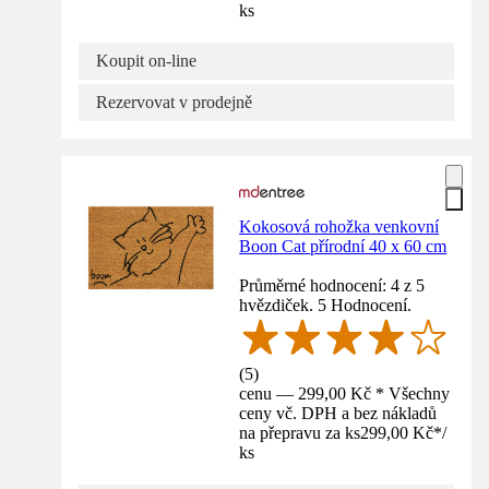
ks
Koupit on-line
Rezervovat v prodejně
Kokosová rohožka venkovní
Boon Cat přírodní 40 x 60 cm
Průměrné hodnocení: 4 z 5
hvězdiček. 5 Hodnocení.
(
5
)
cenu — 299,00 Kč * Všechny
ceny vč. DPH a bez nákladů
na přepravu za ks
299,00 Kč
*
/
ks