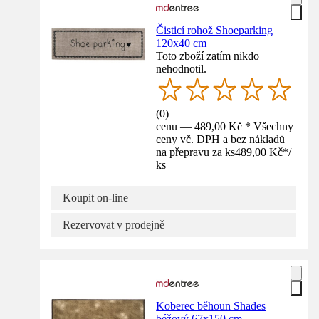
Čisticí rohož Shoeparking
120x40 cm
Toto zboží zatím nikdo
nehodnotil.
(
0
)
cenu — 489,00 Kč * Všechny
ceny vč. DPH a bez nákladů
na přepravu za ks
489,00 Kč
*
/
ks
Koupit on-line
Rezervovat v prodejně
Koberec běhoun Shades
béžový 67x150 cm