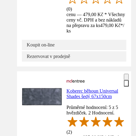
(
0
)
cenu — 479,00 Kč * Všechny
ceny vč. DPH a bez nákladů
na přepravu za ks
479,00 Kč
*
/
ks
Koupit on-line
Rezervovat v prodejně
Koberec běhoun Universal
Shades šedý 67x150cm
Průměrné hodnocení: 5 z 5
hvězdiček. 2 Hodnocení.
(
2
)