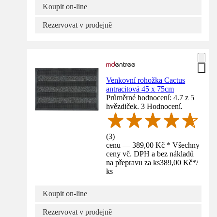
Koupit on-line
Rezervovat v prodejně
Venkovní rohožka Cactus
antracitová 45 x 75cm
Průměrné hodnocení: 4.7 z 5
hvězdiček. 3 Hodnocení.
(
3
)
cenu — 389,00 Kč * Všechny
ceny vč. DPH a bez nákladů
na přepravu za ks
389,00 Kč
*
/
ks
Koupit on-line
Rezervovat v prodejně