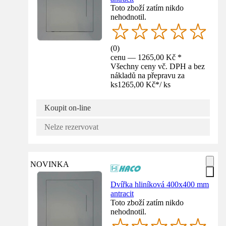
Toto zboží zatím nikdo
nehodnotil.
(
0
)
cenu — 1265,00 Kč *
Všechny ceny vč. DPH a bez
nákladů na přepravu za
ks
1265,00 Kč
*
/
ks
Koupit on-line
Nelze rezervovat
NOVINKA
Dvířka hliníková 400x400 mm
antracit
Toto zboží zatím nikdo
nehodnotil.