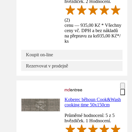
hvězdiček. 2 Hodnocení.
(
2
)
cenu — 935,00 Kč * Všechny
ceny vč. DPH a bez nákladů
na přepravu za ks
935,00 Kč
*
/
ks
Koupit on-line
Rezervovat v prodejně
Koberec běhoun Cook&Wash
cooking time 50x150cm
Průměrné hodnocení: 5 z 5
hvězdiček. 1 Hodnocení.