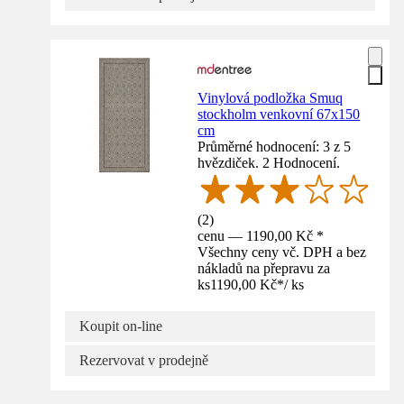
Vinylová podložka Smuq
stockholm venkovní 67x150
cm
Průměrné hodnocení: 3 z 5
hvězdiček. 2 Hodnocení.
(
2
)
cenu — 1190,00 Kč *
Všechny ceny vč. DPH a bez
nákladů na přepravu za
ks
1190,00 Kč
*
/
ks
Koupit on-line
Rezervovat v prodejně