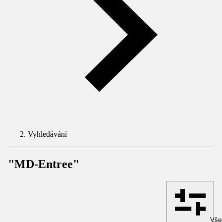
Vyhledávání
"MD-Entree"
Všec