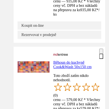
cenu — 935,00 Kč * Všechny
ceny vč. DPH a bez nákladů
na přepravu za ks
935,00 Kč
*
/
ks
Koupit on-line
Rezervovat v prodejně
Běhoun do kuchyně
Cook&Wash 50x150 cm
Toto zboží zatím nikdo
nehodnotil.
(
0
)
cenu — 579,00 Kč * Všechny
ceny vč. DPH a bez nákladů
na přepravu za ks
579,00 Kč
*
/