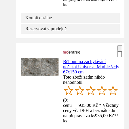
ks
Koupit on-line
Rezervovat v prodejně
Běhoun na zachytávání
nečistot Universal Marble šedý
67x150 cm
Toto zboží zatím nikdo
nehodnotil.
(
0
)
cenu — 935,00 Kč * Všechny
ceny vč. DPH a bez nákladů
na přepravu za ks
935,00 Kč
*
/
ks