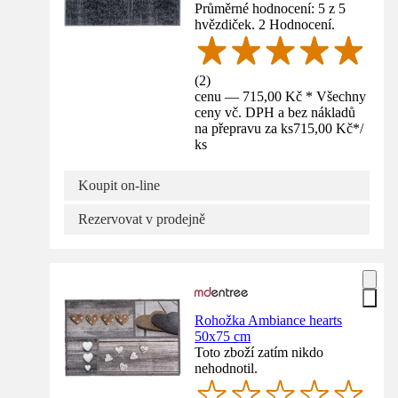
Průměrné hodnocení: 5 z 5
hvězdiček. 2 Hodnocení.
(
2
)
cenu — 715,00 Kč * Všechny
ceny vč. DPH a bez nákladů
na přepravu za ks
715,00 Kč
*
/
ks
Koupit on-line
Rezervovat v prodejně
Rohožka Ambiance hearts
50x75 cm
Toto zboží zatím nikdo
nehodnotil.