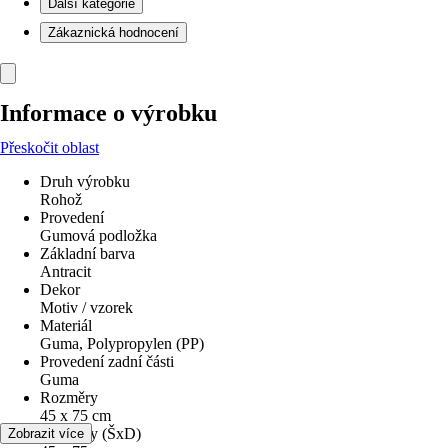
Další kategorie
Zákaznická hodnocení
Informace o výrobku
Přeskočit oblast
Druh výrobku
Rohož
Provedení
Gumová podložka
Základní barva
Antracit
Dekor
Motiv / vzorek
Materiál
Guma, Polypropylen (PP)
Provedení zadní části
Guma
Rozměry
45 x 75 cm
Rozměry (ŠxD)
Zobrazit více