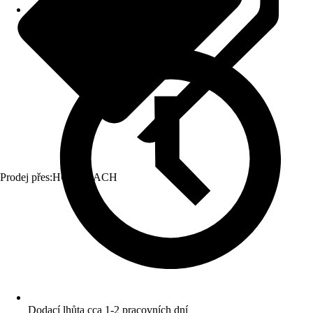
Prodej přes:
HORNBACH
Dodací lhůta cca 1-2 pracovních dní