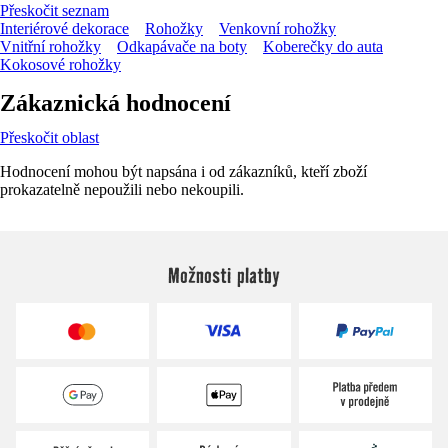
Přeskočit seznam
Interiérové dekorace
Rohožky
Venkovní rohožky
Vnitřní rohožky
Odkapávače na boty
Koberečky do auta
Kokosové rohožky
Zákaznická hodnocení
Přeskočit oblast
Hodnocení mohou být napsána i od zákazníků, kteří zboží
prokazatelně nepoužili nebo nekoupili.
Možnosti platby