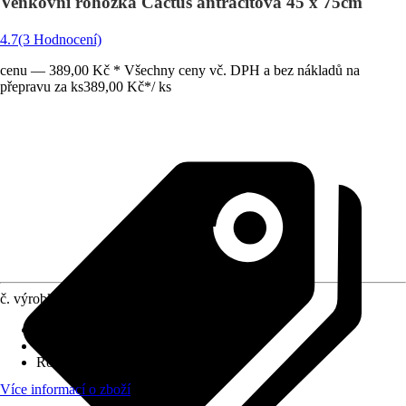
Venkovní rohožka Cactus antracitová 45 x 75cm
4.7
(3 Hodnocení)
cenu — 389,00 Kč * Všechny ceny vč. DPH a bez nákladů na
přepravu za ks
389,00 Kč
*
/
ks
č. výrobku
10141132
Oblast využití
:
Exteriér, Interiér
Materiál
:
Guma, Polypropylen (PP)
Rozměry (ŠxD)
:
45 x 75 cm
Více informací o zboží