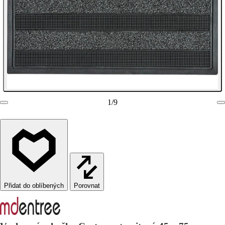
1
/
9
Porovnat