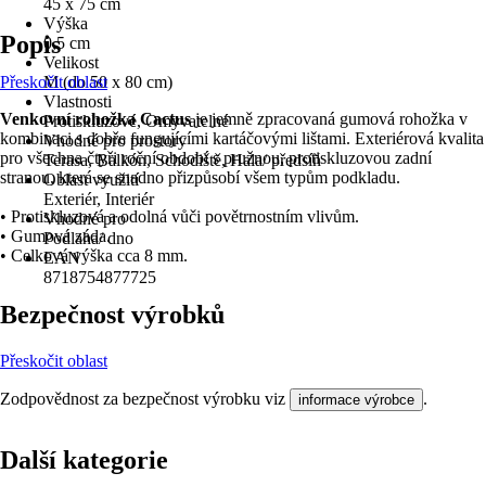
45 x 75 cm
Výška
Popis
0,5 cm
Velikost
Přeskočit oblast
M (do 50 x 80 cm)
Vlastnosti
Venkovní rohožka Cactus
je jemně zpracovaná gumová rohožka v
Protiskluzové, Omyvatelné
kombinaci s dobře fungujícími kartáčovými lištami. Exteriérová kvalita
Vhodné pro prostory
pro všechna čtyři roční období s pružnou, protiskluzovou zadní
Terasa, Balkón, Schodiště, Hala/ předsíň
stranou, která se snadno přizpůsobí všem typům podkladu.
Oblast využití
Exteriér, Interiér
• Protiskluzová a odolná vůči povětrnostním vlivům.
Vhodné pro
• Gumová záda.
Podlaha/ dno
• Celková výška cca 8 mm.
EAN
8718754877725
Bezpečnost výrobků
Přeskočit oblast
Zodpovědnost za bezpečnost výrobku viz
.
informace výrobce
Další kategorie