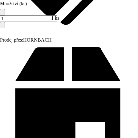
Množství (ks)
1 ks
Prodej přes:
HORNBACH