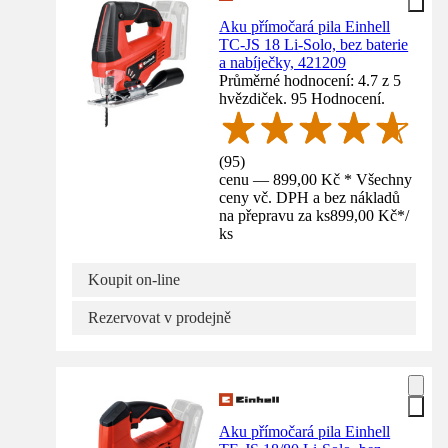
Aku přímočará pila Einhell
TC-JS 18 Li-Solo, bez baterie
a nabíječky, 421209
Průměrné hodnocení: 4.7 z 5
hvězdiček. 95 Hodnocení.
(
95
)
cenu — 899,00 Kč * Všechny
ceny vč. DPH a bez nákladů
na přepravu za ks
899,00 Kč
*
/
ks
Koupit on-line
Rezervovat v prodejně
Aku přímočará pila Einhell