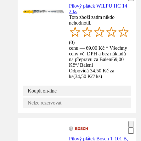
Pilový plátek WILPU HC 14
2 ks
Toto zboží zatím nikdo
nehodnotil.
(
0
)
cenu — 69,00 Kč * Všechny
ceny vč. DPH a bez nákladů
na přepravu za Balení
69,00
Kč
*
/
Balení
Odpovídá 34,50 Kč za
ks
(
34,50 Kč
/
ks
)
Koupit on-line
Nelze rezervovat
Pilový plátek Bosch T 101 B,