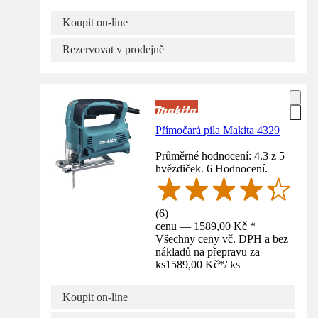
Koupit on-line
Rezervovat v prodejně
Přímočará pila Makita 4329
Průměrné hodnocení: 4.3 z 5
hvězdiček. 6 Hodnocení.
(
6
)
cenu — 1589,00 Kč *
Všechny ceny vč. DPH a bez
nákladů na přepravu za
ks
1589,00 Kč
*
/
ks
Koupit on-line