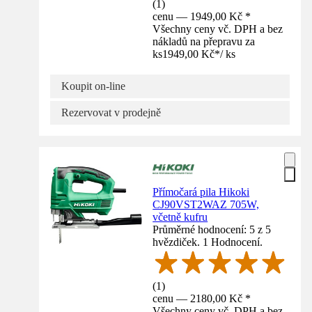
(
1
)
cenu — 1949,00 Kč *
Všechny ceny vč. DPH a bez
nákladů na přepravu za
ks
1949,00 Kč
*
/
ks
Koupit on-line
Rezervovat v prodejně
Přímočará pila Hikoki
CJ90VST2WAZ 705W,
včetně kufru
Průměrné hodnocení: 5 z 5
hvězdiček. 1 Hodnocení.
(
1
)
cenu — 2180,00 Kč *
Všechny ceny vč. DPH a bez