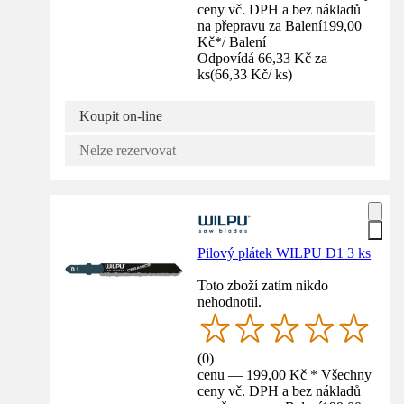
ceny vč. DPH a bez nákladů
na přepravu za Balení
199,00
Kč
*
/
Balení
Odpovídá 66,33 Kč za
ks
(
66,33 Kč
/
ks
)
Koupit on-line
Nelze rezervovat
Pilový plátek WILPU D1 3 ks
Toto zboží zatím nikdo
nehodnotil.
(
0
)
cenu — 199,00 Kč * Všechny
ceny vč. DPH a bez nákladů