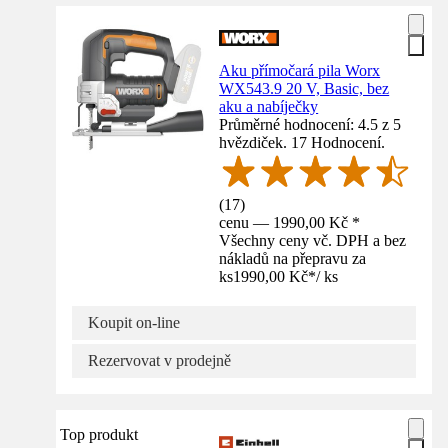
Aku přímočará pila Worx
WX543.9 20 V, Basic, bez
aku a nabíječky
Průměrné hodnocení: 4.5 z 5
hvězdiček. 17 Hodnocení.
(
17
)
cenu — 1990,00 Kč *
Všechny ceny vč. DPH a bez
nákladů na přepravu za
ks
1990,00 Kč
*
/
ks
Koupit on-line
Rezervovat v prodejně
Top produkt