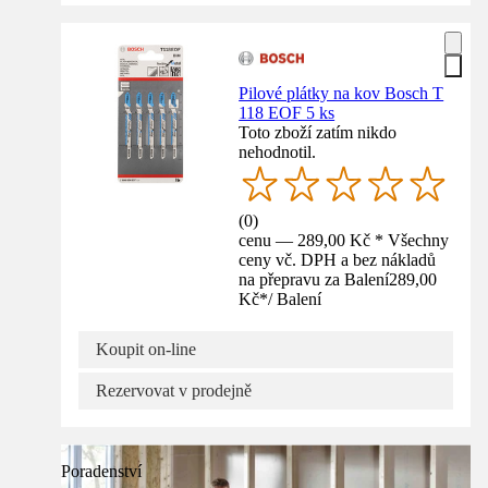
Pilové plátky na kov Bosch T
118 EOF 5 ks
Toto zboží zatím nikdo
nehodnotil.
(
0
)
cenu — 289,00 Kč * Všechny
ceny vč. DPH a bez nákladů
na přepravu za Balení
289,00
Kč
*
/
Balení
Koupit on-line
Rezervovat v prodejně
Poradenství