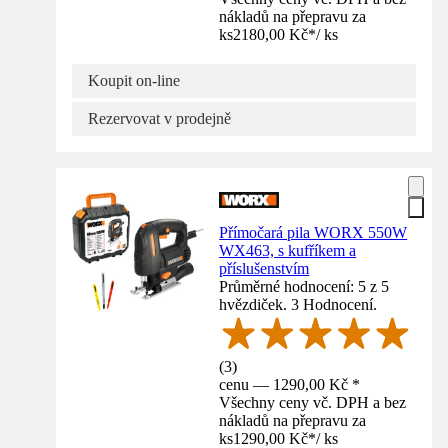
nákladů na přepravu za
ks
2180,00 Kč
*
/
ks
Koupit on-line
Rezervovat v prodejně
Přímočará pila WORX 550W
WX463, s kufříkem a
příslušenstvím
Průměrné hodnocení: 5 z 5
hvězdiček. 3 Hodnocení.
(
3
)
cenu — 1290,00 Kč *
Všechny ceny vč. DPH a bez
nákladů na přepravu za
ks
1290,00 Kč
*
/
ks