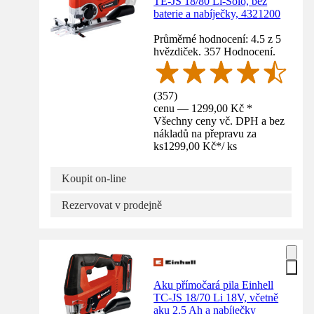
TE-JS 18/80 Li-Solo, bez
baterie a nabíječky, 4321200
Průměrné hodnocení: 4.5 z 5
hvězdiček. 357 Hodnocení.
(
357
)
cenu — 1299,00 Kč *
Všechny ceny vč. DPH a bez
nákladů na přepravu za
ks
1299,00 Kč
*
/
ks
Koupit on-line
Rezervovat v prodejně
Aku přímočará pila Einhell
TC‑JS 18/70 Li 18V, včetně
aku 2,5 Ah a nabíječky