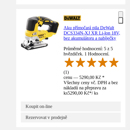
Aku přímočará pila DeWalt
DCS334N-XJ XR Li-lon 18V,
bez akumulátoru a nabíječky
Průměrné hodnocení: 5 z 5
hvězdiček. 1 Hodnocení.
(
1
)
cenu — 5290,00 Kč *
Všechny ceny vč. DPH a bez
nákladů na přepravu za
ks
5290,00 Kč
*
/
ks
Koupit on-line
Rezervovat v prodejně