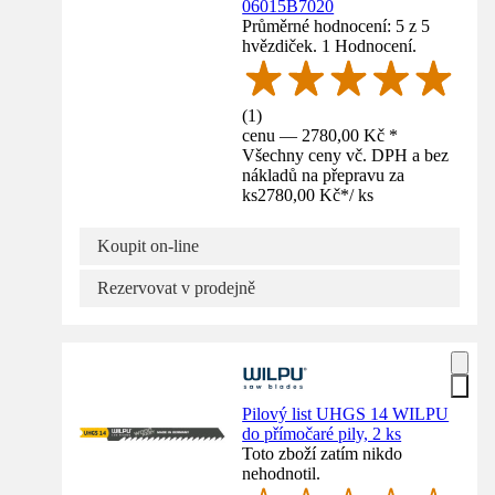
06015B7020
Průměrné hodnocení: 5 z 5
hvězdiček. 1 Hodnocení.
(
1
)
cenu — 2780,00 Kč *
Všechny ceny vč. DPH a bez
nákladů na přepravu za
ks
2780,00 Kč
*
/
ks
Koupit on-line
Rezervovat v prodejně
Pilový list UHGS 14 WILPU
do přímočaré pily, 2 ks
Toto zboží zatím nikdo
nehodnotil.