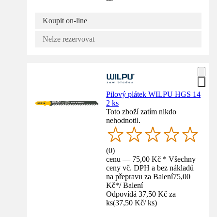
Koupit on-line
Nelze rezervovat
Pilový plátek WILPU HGS 14
2 ks
Toto zboží zatím nikdo
nehodnotil.
(
0
)
cenu — 75,00 Kč * Všechny
ceny vč. DPH a bez nákladů
na přepravu za Balení
75,00
Kč
*
/
Balení
Odpovídá 37,50 Kč za
ks
(
37,50 Kč
/
ks
)