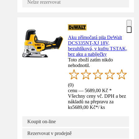
Nelze rezervovat
Aku přímočará pila DeWalt
DCS335NT-XJ 18V,
bezuhlíková, v kufru TSTAK,
bez aku a nabíječky
Toto zboží zatím nikdo
nehodnotil.
(
0
)
cenu — 5689,00 Kč *
Všechny ceny vč. DPH a bez
nákladů na přepravu za
ks
5689,00 Kč
*
/
ks
Koupit on-line
Rezervovat v prodejně