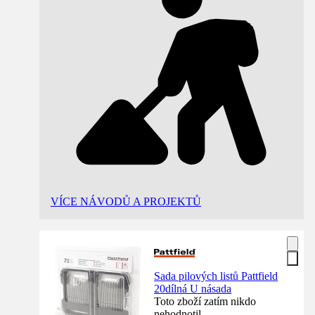
VÍCE NÁVODŮ A PROJEKTŮ
Sada pilových listů Pattfield
20dílná U násada
Toto zboží zatím nikdo
nehodnotil.