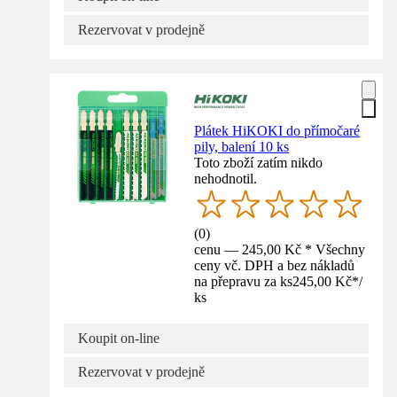
Rezervovat v prodejně
Plátek HiKOKI do přímočaré
pily, balení 10 ks
Toto zboží zatím nikdo
nehodnotil.
(
0
)
cenu — 245,00 Kč * Všechny
ceny vč. DPH a bez nákladů
na přepravu za ks
245,00 Kč
*
/
ks
Koupit on-line
Rezervovat v prodejně