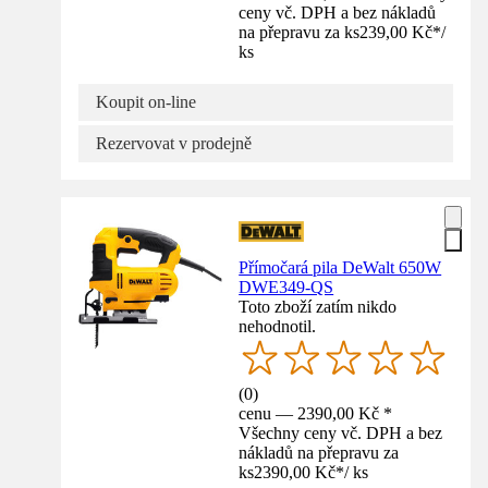
ceny vč. DPH a bez nákladů
na přepravu za ks
239,00 Kč
*
/
ks
Koupit on-line
Rezervovat v prodejně
Přímočará pila DeWalt 650W
DWE349-QS
Toto zboží zatím nikdo
nehodnotil.
(
0
)
cenu — 2390,00 Kč *
Všechny ceny vč. DPH a bez
nákladů na přepravu za
ks
2390,00 Kč
*
/
ks