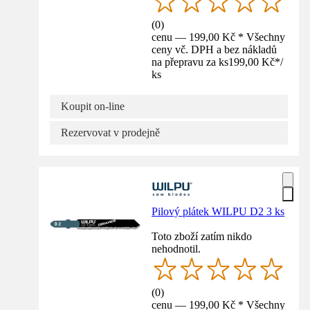
(
0
)
cenu — 199,00 Kč * Všechny
ceny vč. DPH a bez nákladů
na přepravu za ks
199,00 Kč
*
/
ks
Koupit on-line
Rezervovat v prodejně
Pilový plátek WILPU D2 3 ks
Toto zboží zatím nikdo
nehodnotil.
(
0
)
cenu — 199,00 Kč * Všechny