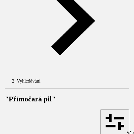
Vyhledávání
"Přímočará pil"
Všec