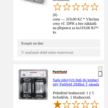
(
0
)
cenu — 319,00 Kč * Všechny
ceny vč. DPH a bez nákladů
na přepravu za ks
319,00 Kč
*
/
ks
Koupit on-line
V současné době nelze rezervovat
Sada pilových listů do kmitací
pily Pattfield 20dílná T násada
Průměrné hodnocení: 1 z 5
hvězdiček. 1 Hodnocení.