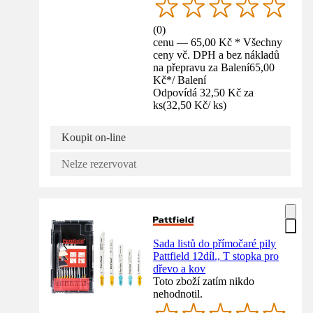
(
0
)
cenu — 65,00 Kč * Všechny
ceny vč. DPH a bez nákladů
na přepravu za Balení
65,00
Kč
*
/
Balení
Odpovídá 32,50 Kč za
ks
(
32,50 Kč
/
ks
)
Koupit on-line
Nelze rezervovat
Sada listů do přímočaré pily
Pattfield 12díl., T stopka pro
dřevo a kov
Toto zboží zatím nikdo
nehodnotil.