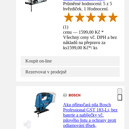
Průměrné hodnocení: 5 z 5
hvězdiček. 1 Hodnocení.
(
1
)
cenu — 1599,00 Kč *
Všechny ceny vč. DPH a bez
nákladů na přepravu za
ks
1599,00 Kč
*
/
ks
Koupit on-line
Rezervovat v prodejně
Aku přímočará pila Bosch
Professional GST 183-Li, bez
baterie a nabíječky vč.
pilového listu a ochrany proti
odlamování třísek,