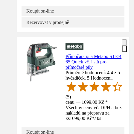
Koupit on-line
Rezervovat v prodejně
Přímočará pila Metabo STEB
65 Quick vč. listů pro
přímočaré pily
Průměrné hodnocení: 4.4 z 5
hvězdiček. 5 Hodnocení.
(
5
)
cenu — 1699,00 Kč *
Všechny ceny vč. DPH a bez
nákladů na přepravu za
ks
1699,00 Kč
*
/
ks
Koupit on-line