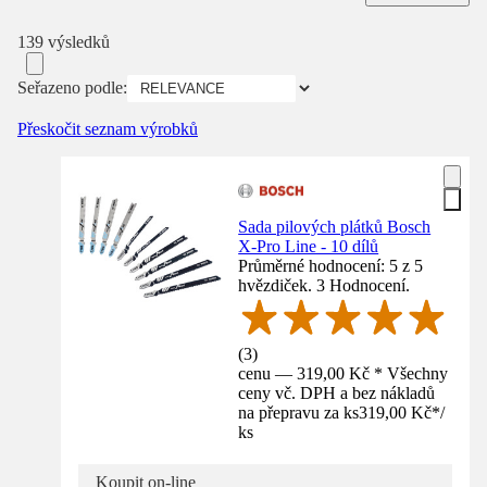
139 výsledků
Seřazeno podle:
Přeskočit seznam výrobků
Sada pilových plátků Bosch
X-Pro Line - 10 dílů
Průměrné hodnocení: 5 z 5
hvězdiček. 3 Hodnocení.
(
3
)
cenu — 319,00 Kč * Všechny
ceny vč. DPH a bez nákladů
na přepravu za ks
319,00 Kč
*
/
ks
Koupit on-line