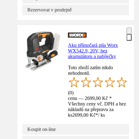
Rezervovat v prodejně
Aku přímočará pila Worx
WX542.9, 20V, bez
akumulátoru a nabíječky
Toto zboží zatím nikdo
nehodnotil.
(
0
)
cenu — 2699,00 Kč *
Všechny ceny vč. DPH a bez
nákladů na přepravu za
ks
2699,00 Kč
*
/
ks
Koupit on-line