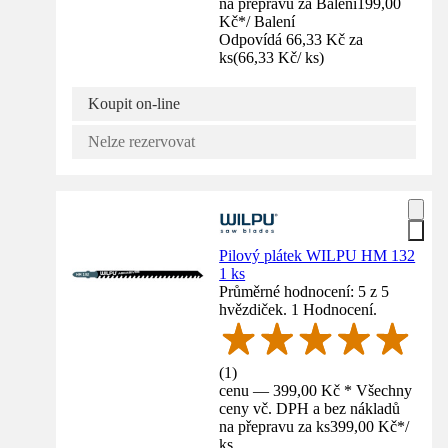
na přepravu za Balení
199,00
Kč
*
/
Balení
Odpovídá 66,33 Kč za
ks
(
66,33 Kč
/
ks
)
Koupit on-line
Nelze rezervovat
Pilový plátek WILPU HM 132
1 ks
Průměrné hodnocení: 5 z 5
hvězdiček. 1 Hodnocení.
(
1
)
cenu — 399,00 Kč * Všechny
ceny vč. DPH a bez nákladů
na přepravu za ks
399,00 Kč
*
/
ks