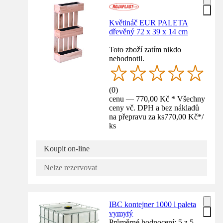
Květináč EUR PALETA
dřevěný 72 x 39 x 14 cm
Toto zboží zatím nikdo
nehodnotil.
(
0
)
cenu — 770,00 Kč * Všechny
ceny vč. DPH a bez nákladů
na přepravu za ks
770,00 Kč
*
/
ks
Koupit on-line
Nelze rezervovat
IBC kontejner 1000 l paleta
vymytý
Průměrné hodnocení: 5 z 5