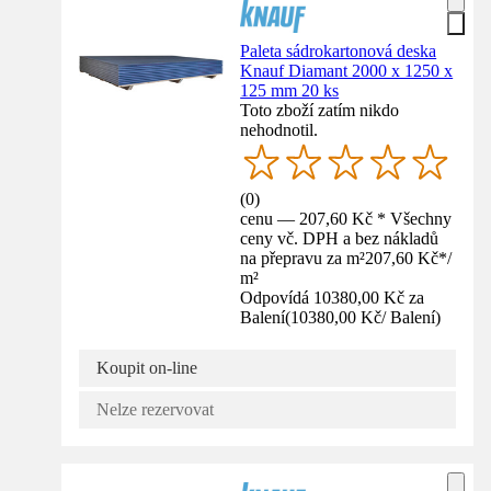
Paleta sádrokartonová deska
Knauf Diamant 2000 x 1250 x
125 mm 20 ks
Toto zboží zatím nikdo
nehodnotil.
(
0
)
cenu — 207,60 Kč * Všechny
ceny vč. DPH a bez nákladů
na přepravu za m²
207,60 Kč
*
/
m²
Odpovídá 10380,00 Kč za
Balení
(
10380,00 Kč
/
Balení
)
Koupit on-line
Nelze rezervovat