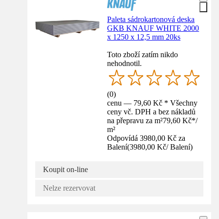
Paleta sádrokartonová deska
GKB KNAUF WHITE 2000
x 1250 x 12,5 mm 20ks
Toto zboží zatím nikdo
nehodnotil.
(
0
)
cenu — 79,60 Kč * Všechny
ceny vč. DPH a bez nákladů
na přepravu za m²
79,60 Kč
*
/
m²
Odpovídá 3980,00 Kč za
Balení
(
3980,00 Kč
/
Balení
)
Koupit on-line
Nelze rezervovat