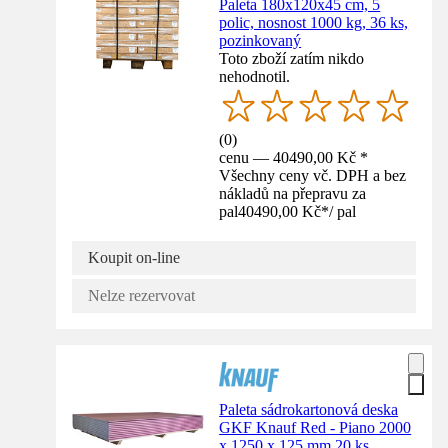
Paleta 180x120x45 cm, 5
polic, nosnost 1000 kg, 36 ks,
pozinkovaný
Toto zboží zatím nikdo
nehodnotil.
(
0
)
cenu — 40490,00 Kč *
Všechny ceny vč. DPH a bez
nákladů na přepravu za
pal
40490,00 Kč
*
/
pal
Koupit on-line
Nelze rezervovat
Paleta sádrokartonová deska
GKF Knauf Red - Piano 2000
x 1250 x 125 mm 20 ks