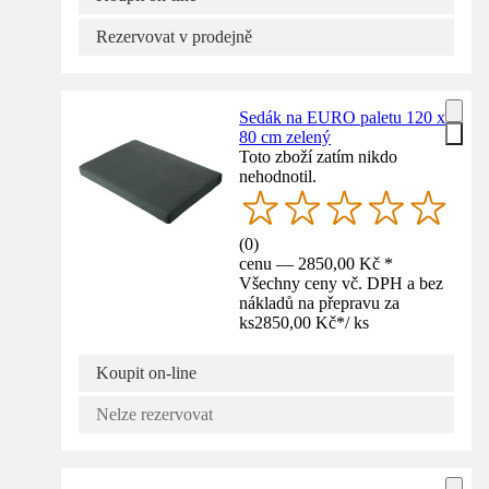
Rezervovat v prodejně
Sedák na EURO paletu 120 x
80 cm zelený
Toto zboží zatím nikdo
nehodnotil.
(
0
)
cenu — 2850,00 Kč *
Všechny ceny vč. DPH a bez
nákladů na přepravu za
ks
2850,00 Kč
*
/
ks
Koupit on-line
Nelze rezervovat