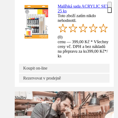
Malířská sada ACRYLIC SET
25 ks
Toto zboží zatím nikdo
nehodnotil.
(
0
)
cenu — 399,00 Kč * Všechny
ceny vč. DPH a bez nákladů
na přepravu za ks
399,00 Kč
*
/
ks
Koupit on-line
Rezervovat v prodejně
Služby