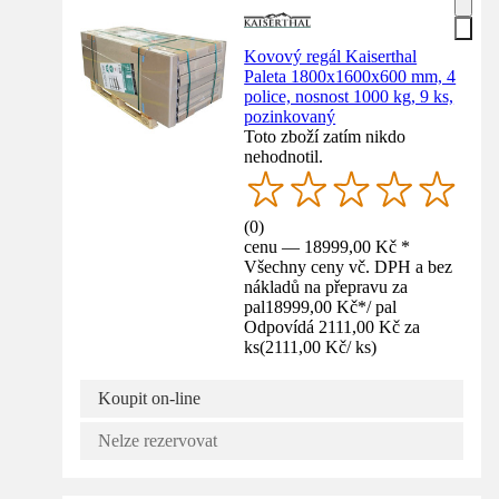
Kovový regál Kaiserthal
Paleta 1800x1600x600 mm, 4
police, nosnost 1000 kg, 9 ks,
pozinkovaný
Toto zboží zatím nikdo
nehodnotil.
(
0
)
cenu — 18999,00 Kč *
Všechny ceny vč. DPH a bez
nákladů na přepravu za
pal
18999,00 Kč
*
/
pal
Odpovídá 2111,00 Kč za
ks
(
2111,00 Kč
/
ks
)
Koupit on-line
Nelze rezervovat