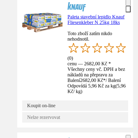
Paleta stavební lepidlo Knauf
Fliesenkleber N 25kg 18ks
Toto zboží zatím nikdo
nehodnotil.
(
0
)
cenu — 2682,00 Kč *
Všechny ceny vč. DPH a bez
nákladů na přepravu za
Balení
2682,00 Kč
*
/
Balení
Odpovídá 5,96 Kč za kg
(
5,96
Kč
/
kg
)
Koupit on-line
Nelze rezervovat