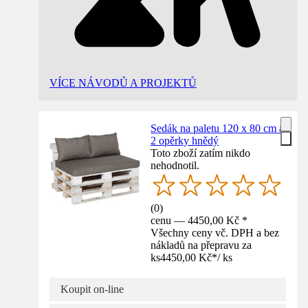
VÍCE NÁVODŮ A PROJEKTŮ
Sedák na paletu 120 x 80 cm a
2 opěrky hnědý
Toto zboží zatím nikdo
nehodnotil.
(
0
)
cenu — 4450,00 Kč *
Všechny ceny vč. DPH a bez
nákladů na přepravu za
ks
4450,00 Kč
*
/
ks
Koupit on-line