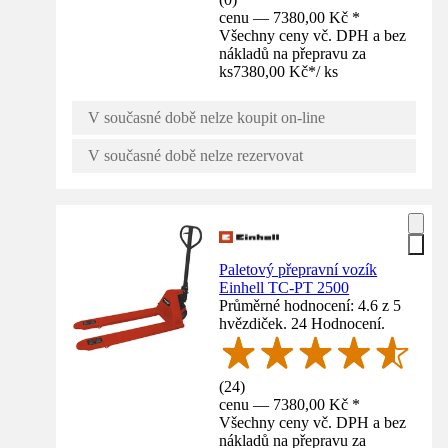
cenu — 7380,00 Kč *
Všechny ceny vč. DPH a bez
nákladů na přepravu za
ks
7380,00 Kč
*
/
ks
V současné době nelze koupit on-line
V současné době nelze rezervovat
Paletový přepravní vozík
Einhell TC-PT 2500
Průměrné hodnocení: 4.6 z 5
hvězdiček. 24 Hodnocení.
(
24
)
cenu — 7380,00 Kč *
Všechny ceny vč. DPH a bez
nákladů na přepravu za