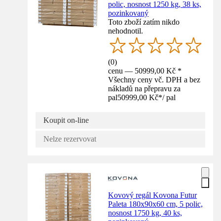
polic, nosnost 1250 kg, 38 ks,
pozinkovaný
Toto zboží zatím nikdo
nehodnotil.
(
0
)
cenu — 50999,00 Kč *
Všechny ceny vč. DPH a bez
nákladů na přepravu za
pal
50999,00 Kč
*
/
pal
Koupit on-line
Nelze rezervovat
Kovový regál Kovona Futur
Paleta 180x90x60 cm, 5 polic,
nosnost 1750 kg, 40 ks,