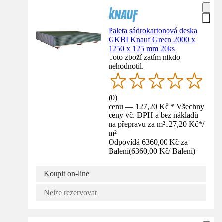
Paleta sádrokartonová deska
GKBI Knauf Green 2000 x
1250 x 125 mm 20ks
Toto zboží zatím nikdo
nehodnotil.
(
0
)
cenu — 127,20 Kč * Všechny
ceny vč. DPH a bez nákladů
na přepravu za m²
127,20 Kč
*
/
m²
Odpovídá 6360,00 Kč za
Balení
(
6360,00 Kč
/
Balení
)
Koupit on-line
Nelze rezervovat