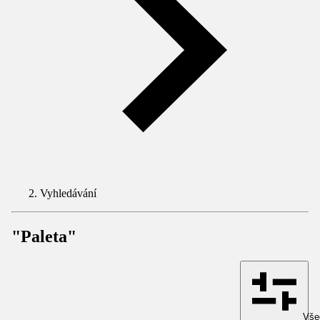
Vyhledávání
"Paleta"
Všec