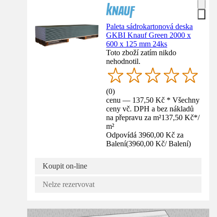
Paleta sádrokartonová deska
GKBI Knauf Green 2000 x
600 x 125 mm 24ks
Toto zboží zatím nikdo
nehodnotil.
(
0
)
cenu — 137,50 Kč * Všechny
ceny vč. DPH a bez nákladů
na přepravu za m²
137,50 Kč
*
/
m²
Odpovídá 3960,00 Kč za
Balení
(
3960,00 Kč
/
Balení
)
Koupit on-line
Nelze rezervovat