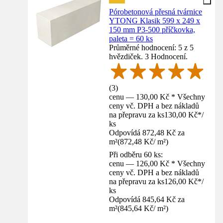
Pórobetonová přesná tvárnice
YTONG Klasik 599 x 249 x
150 mm P3-500 příčkovka,
paleta = 60 ks
Průměrné hodnocení: 5 z 5
hvězdiček. 3 Hodnocení.
(
3
)
cenu — 130,00 Kč * Všechny
ceny vč. DPH a bez nákladů
na přepravu za ks
130,00 Kč
*
/
ks
Odpovídá 872,48 Kč za
m²
(
872,48 Kč
/
m²
)
Při odběru 60 ks:
cenu — 126,00 Kč * Všechny
ceny vč. DPH a bez nákladů
na přepravu za ks
126,00 Kč
*
/
ks
Odpovídá 845,64 Kč za
m²
(
845,64 Kč
/
m²
)