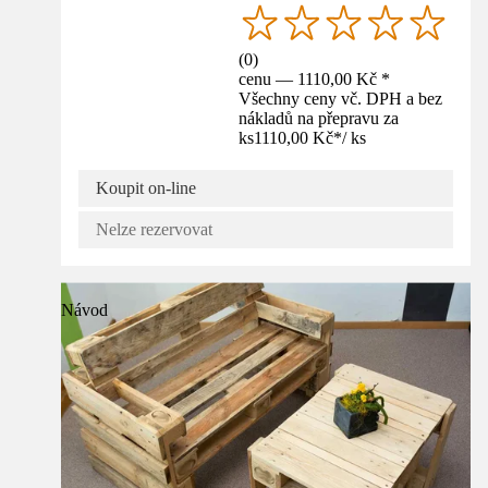
(
0
)
cenu — 1110,00 Kč *
Všechny ceny vč. DPH a bez
nákladů na přepravu za
ks
1110,00 Kč
*
/
ks
Koupit on-line
Nelze rezervovat
Návod