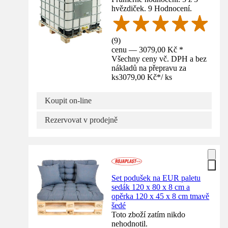
hvězdiček. 9 Hodnocení.
(
9
)
cenu — 3079,00 Kč *
Všechny ceny vč. DPH a bez
nákladů na přepravu za
ks
3079,00 Kč
*
/
ks
Koupit on-line
Rezervovat v prodejně
Set podušek na EUR paletu
sedák 120 x 80 x 8 cm a
opěrka 120 x 45 x 8 cm tmavě
šedé
Toto zboží zatím nikdo
nehodnotil.