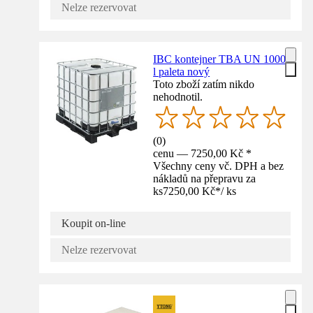
Nelze rezervovat
IBC kontejner TBA UN 1000
l paleta nový
Toto zboží zatím nikdo
nehodnotil.
(
0
)
cenu — 7250,00 Kč *
Všechny ceny vč. DPH a bez
nákladů na přepravu za
ks
7250,00 Kč
*
/
ks
Koupit on-line
Nelze rezervovat