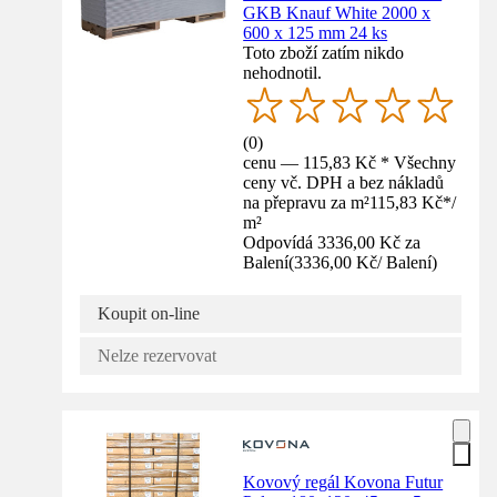
GKB Knauf White 2000 x
600 x 125 mm 24 ks
Toto zboží zatím nikdo
nehodnotil.
(
0
)
cenu — 115,83 Kč * Všechny
ceny vč. DPH a bez nákladů
na přepravu za m²
115,83 Kč
*
/
m²
Odpovídá 3336,00 Kč za
Balení
(
3336,00 Kč
/
Balení
)
Koupit on-line
Nelze rezervovat
Kovový regál Kovona Futur