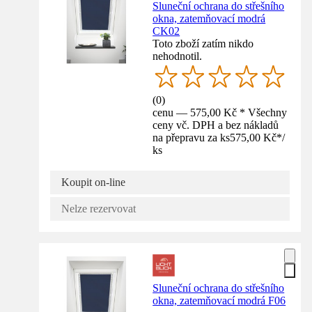
Sluneční ochrana do střešního
okna, zatemňovací modrá
CK02
Toto zboží zatím nikdo
nehodnotil.
(
0
)
cenu — 575,00 Kč * Všechny
ceny vč. DPH a bez nákladů
na přepravu za ks
575,00 Kč
*
/
ks
Koupit on-line
Nelze rezervovat
Sluneční ochrana do střešního
okna, zatemňovací modrá F06