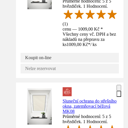
Průměrné hodnocení: 5 z 5
hvězdiček. 1 Hodnocení.
(
1
)
cenu — 1009,00 Kč *
Všechny ceny vč. DPH a bez
nákladů na přepravu za
ks
1009,00 Kč
*
/
ks
Koupit on-line
Nelze rezervovat
Sluneční ochrana do střešního
okna, zatemňovací béžová
MK08
Průměrné hodnocení: 5 z 5
hvězdiček. 1 Hodnocení.