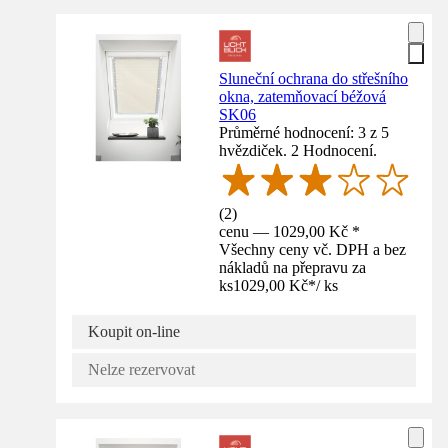
Sluneční ochrana do střešního
okna, zatemňovací béžová
SK06
Průměrné hodnocení: 3 z 5
hvězdiček. 2 Hodnocení.
(
2
)
cenu — 1029,00 Kč *
Všechny ceny vč. DPH a bez
nákladů na přepravu za
ks
1029,00 Kč
*
/
ks
Koupit on-line
Nelze rezervovat