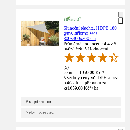
Sluneční plachta, HDPE 180
g/m², stříbrno-šedá
300x300x300 cm
Průměrné hodnocení: 4.4 z 5
hvězdiček. 5 Hodnocení.
(
5
)
cenu — 1059,00 Kč *
Všechny ceny vč. DPH a bez
nákladů na přepravu za
ks
1059,00 Kč
*
/
ks
Koupit on-line
Nelze rezervovat