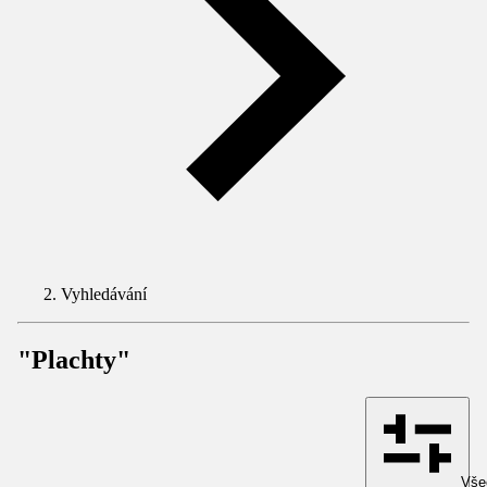
Vyhledávání
"Plachty"
Všec