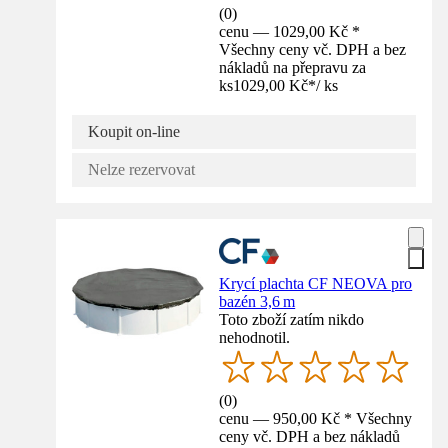
(
0
)
cenu — 1029,00 Kč *
Všechny ceny vč. DPH a bez
nákladů na přepravu za
ks
1029,00 Kč
*
/
ks
Koupit on-line
Nelze rezervovat
Krycí plachta CF NEOVA pro
bazén 3,6 m
Toto zboží zatím nikdo
nehodnotil.
(
0
)
cenu — 950,00 Kč * Všechny
ceny vč. DPH a bez nákladů