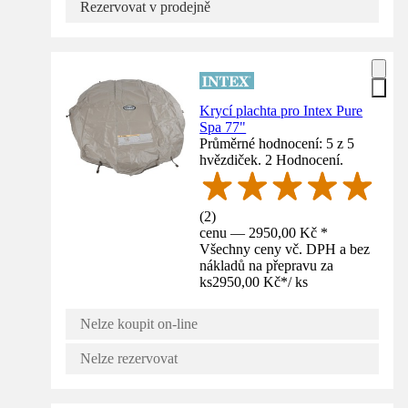
Rezervovat v prodejně
Krycí plachta pro Intex Pure
Spa 77"
Průměrné hodnocení: 5 z 5
hvězdiček. 2 Hodnocení.
(
2
)
cenu — 2950,00 Kč *
Všechny ceny vč. DPH a bez
nákladů na přepravu za
ks
2950,00 Kč
*
/
ks
Nelze koupit on-line
Nelze rezervovat