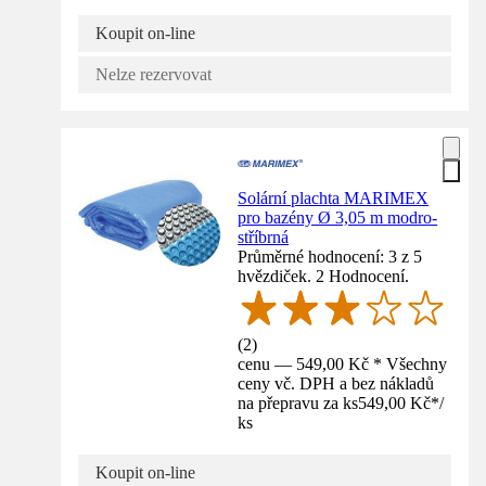
Koupit on-line
Nelze rezervovat
Solární plachta MARIMEX
pro bazény Ø 3,05 m modro-
stříbrná
Průměrné hodnocení: 3 z 5
hvězdiček. 2 Hodnocení.
(
2
)
cenu — 549,00 Kč * Všechny
ceny vč. DPH a bez nákladů
na přepravu za ks
549,00 Kč
*
/
ks
Koupit on-line