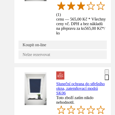
(
1
)
cenu — 565,00 Kč * Všechny
ceny vč. DPH a bez nákladů
na přepravu za ks
565,00 Kč
*
/
ks
Koupit on-line
Nelze rezervovat
Sluneční ochrana do střešního
okna, zatemňovací modrá
SK06
Toto zboží zatím nikdo
nehodnotil.