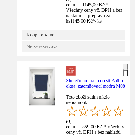
cenu — 1145,00 Kč *
Všechny ceny vč. DPH a bez
nákladů na přepravu za
ks
1145,00 Kč
*
/
ks
Koupit on-line
Nelze rezervovat
Sluneční ochrana do střešního
okna, zatemňovací modrá M08
Toto zboží zatím nikdo
nehodnotil.
(
0
)
cenu — 859,00 Kč * Všechny
ceny vč. DPH a bez nákladů