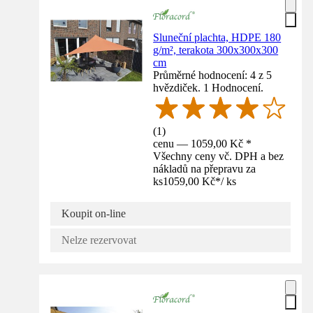
Sluneční plachta, HDPE 180
g/m², terakota 300x300x300
cm
Průměrné hodnocení: 4 z 5
hvězdiček. 1 Hodnocení.
(
1
)
cenu — 1059,00 Kč *
Všechny ceny vč. DPH a bez
nákladů na přepravu za
ks
1059,00 Kč
*
/
ks
Koupit on-line
Nelze rezervovat