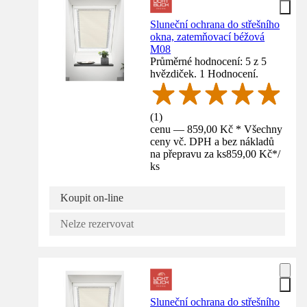
Sluneční ochrana do střešního
okna, zatemňovací béžová
M08
Průměrné hodnocení: 5 z 5
hvězdiček. 1 Hodnocení.
(
1
)
cenu — 859,00 Kč * Všechny
ceny vč. DPH a bez nákladů
na přepravu za ks
859,00 Kč
*
/
ks
Koupit on-line
Nelze rezervovat
Sluneční ochrana do střešního