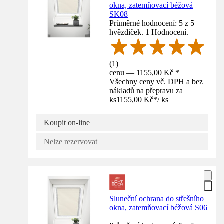
okna, zatemňovací béžová
SK08
Průměrné hodnocení: 5 z 5
hvězdiček. 1 Hodnocení.
(
1
)
cenu — 1155,00 Kč *
Všechny ceny vč. DPH a bez
nákladů na přepravu za
ks
1155,00 Kč
*
/
ks
Koupit on-line
Nelze rezervovat
Sluneční ochrana do střešního
okna, zatemňovací béžová S06