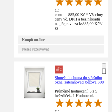
(
1
)
cenu — 885,00 Kč * Všechny
ceny vč. DPH a bez nákladů
na přepravu za ks
885,00 Kč
*
/
ks
Koupit on-line
Nelze rezervovat
Sluneční ochrana do střešního
okna, zatemňovací béžová S08
Průměrné hodnocení: 5 z 5
hvězdiček. 1 Hodnocení.
(
1
)