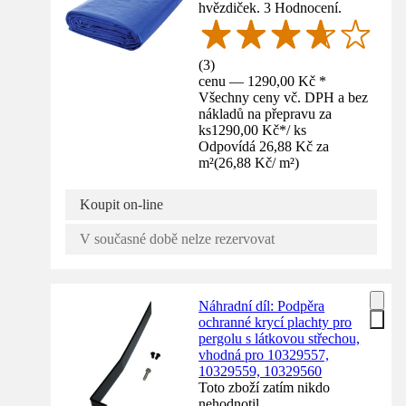
hvězdiček. 3 Hodnocení.
(
3
)
cenu — 1290,00 Kč *
Všechny ceny vč. DPH a bez
nákladů na přepravu za
ks
1290,00 Kč
*
/
ks
Odpovídá 26,88 Kč za
m²
(
26,88 Kč
/
m²
)
Koupit on-line
V současné době nelze rezervovat
Náhradní díl: Podpěra
ochranné krycí plachty pro
pergolu s látkovou střechou,
vhodná pro 10329557,
10329559, 10329560
Toto zboží zatím nikdo
nehodnotil.