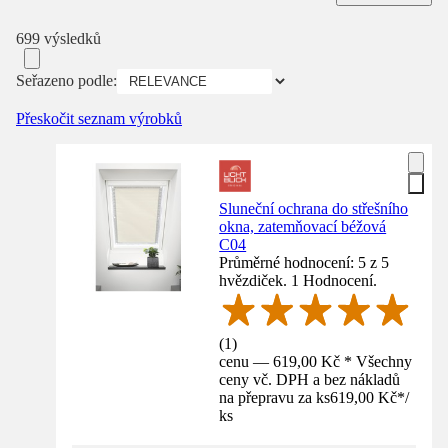
699 výsledků
Seřazeno podle:
Přeskočit seznam výrobků
Sluneční ochrana do střešního
okna, zatemňovací béžová
C04
Průměrné hodnocení: 5 z 5
hvězdiček. 1 Hodnocení.
(
1
)
cenu — 619,00 Kč * Všechny
ceny vč. DPH a bez nákladů
na přepravu za ks
619,00 Kč
*
/
ks