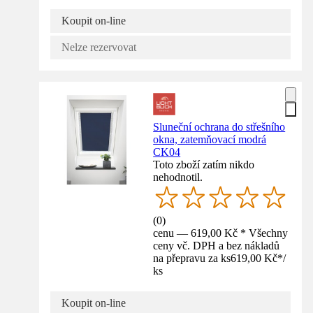
Koupit on-line
Nelze rezervovat
Sluneční ochrana do střešního
okna, zatemňovací modrá
CK04
Toto zboží zatím nikdo
nehodnotil.
(
0
)
cenu — 619,00 Kč * Všechny
ceny vč. DPH a bez nákladů
na přepravu za ks
619,00 Kč
*
/
ks
Koupit on-line