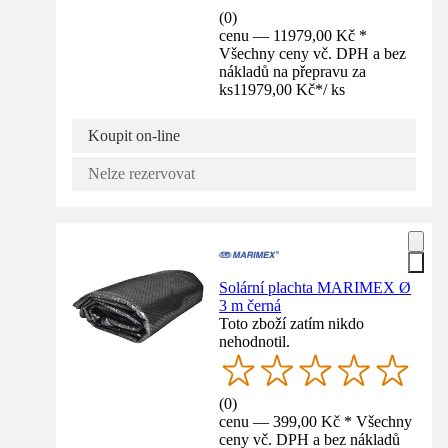
(
0
)
cenu — 11979,00 Kč *
Všechny ceny vč. DPH a bez
nákladů na přepravu za
ks
11979,00 Kč
*
/
ks
Koupit on-line
Nelze rezervovat
Solární plachta MARIMEX Ø
3 m černá
Toto zboží zatím nikdo
nehodnotil.
(
0
)
cenu — 399,00 Kč * Všechny
ceny vč. DPH a bez nákladů