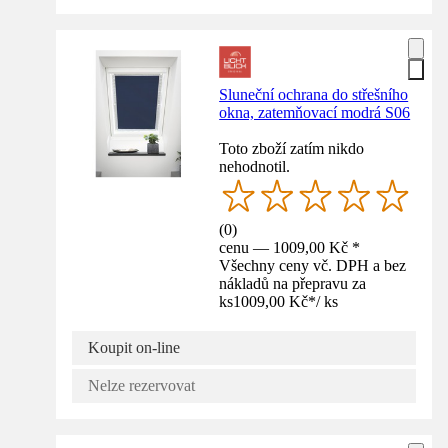
Sluneční ochrana do střešního
okna, zatemňovací modrá S06
Toto zboží zatím nikdo
nehodnotil.
(
0
)
cenu — 1009,00 Kč *
Všechny ceny vč. DPH a bez
nákladů na přepravu za
ks
1009,00 Kč
*
/
ks
Koupit on-line
Nelze rezervovat