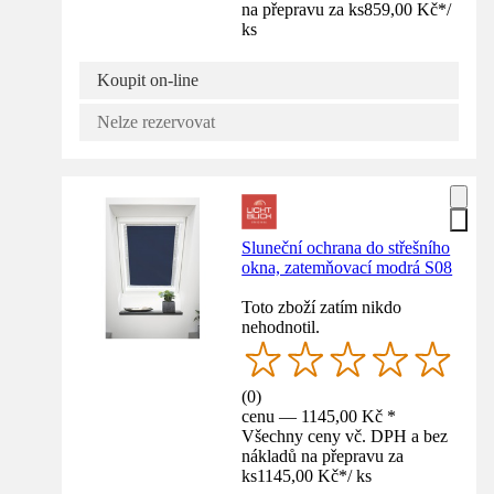
na přepravu za ks
859,00 Kč
*
/
ks
Koupit on-line
Nelze rezervovat
Sluneční ochrana do střešního
okna, zatemňovací modrá S08
Toto zboží zatím nikdo
nehodnotil.
(
0
)
cenu — 1145,00 Kč *
Všechny ceny vč. DPH a bez
nákladů na přepravu za
ks
1145,00 Kč
*
/
ks