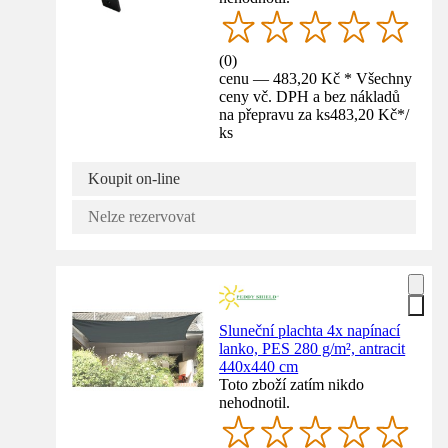
(
0
)
cenu — 483,20 Kč * Všechny
ceny vč. DPH a bez nákladů
na přepravu za ks
483,20 Kč
*
/
ks
Koupit on-line
Nelze rezervovat
Sluneční plachta 4x napínací
lanko, PES 280 g/m², antracit
440x440 cm
Toto zboží zatím nikdo
nehodnotil.