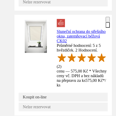
Nelze rezervovat
Sluneční ochrana do střešního
okna, zatemňovací béžová
CK02
Průměrné hodnocení: 5 z 5
hvězdiček. 2 Hodnocení.
(
2
)
cenu — 575,00 Kč * Všechny
ceny vč. DPH a bez nákladů
na přepravu za ks
575,00 Kč
*
/
ks
Koupit on-line
Nelze rezervovat