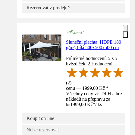
Rezervovat v prodejně
Sluneční plachta, HDPE 180
g/m², bílá 500x500x500 cm
Průměrné hodnocení: 5 z 5
hvězdiček. 2 Hodnocení.
(
2
)
cenu — 1999,00 Kč *
Všechny ceny vč. DPH a bez
nákladů na přepravu za
ks
1999,00 Kč
*
/
ks
Koupit on-line
Nelze rezervovat