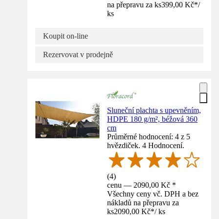
na přepravu za ks
399,00 Kč
*
/
ks
Koupit on-line
Rezervovat v prodejně
Sluneční plachta s upevněním,
HDPE 180 g/m², béžová 360
cm
Průměrné hodnocení: 4 z 5
hvězdiček. 4 Hodnocení.
(
4
)
cenu — 2090,00 Kč *
Všechny ceny vč. DPH a bez
nákladů na přepravu za
ks
2090,00 Kč
*
/
ks