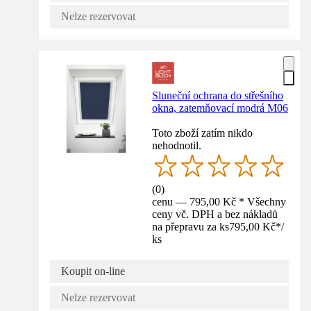
Nelze rezervovat
Sluneční ochrana do střešního
okna, zatemňovací modrá M06
Toto zboží zatím nikdo
nehodnotil.
(
0
)
cenu — 795,00 Kč * Všechny
ceny vč. DPH a bez nákladů
na přepravu za ks
795,00 Kč
*
/
ks
Koupit on-line
Nelze rezervovat