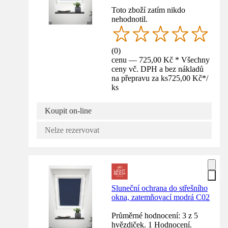
Toto zboží zatím nikdo
nehodnotil.
(
0
)
cenu — 725,00 Kč * Všechny
ceny vč. DPH a bez nákladů
na přepravu za ks
725,00 Kč
*
/
ks
Koupit on-line
Nelze rezervovat
Sluneční ochrana do střešního
okna, zatemňovací modrá C02
Průměrné hodnocení: 3 z 5
hvězdiček. 1 Hodnocení.