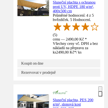
Sluneční plachta s ochranou
proti UV, HDPE 180 g/m²,
400x500 cm
Průměrné hodnocení: 4 z 5
hvězdiček. 5 Hodnocení.
(
5
)
cenu — 2490,00 Kč *
Všechny ceny vč. DPH a bez
nákladů na přepravu za
ks
2490,00 Kč
*
/
ks
Koupit on-line
Rezervovat v prodejně
Sluneční plachta, PES 200
g/m², slonová kost