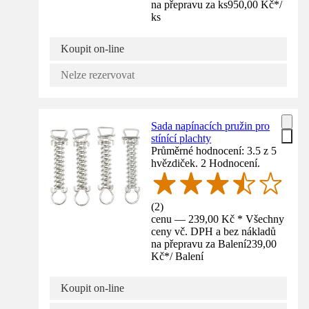
na přepravu za ks
950,00 Kč
*
/
ks
Koupit on-line
Nelze rezervovat
Sada napínacích pružin pro
stínící plachty
Průměrné hodnocení: 3.5 z 5
hvězdiček. 2 Hodnocení.
(
2
)
cenu — 239,00 Kč * Všechny
ceny vč. DPH a bez nákladů
na přepravu za Balení
239,00
Kč
*
/
Balení
Koupit on-line