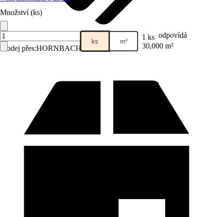
Množství (ks)
odpovídá
1 ks
ks
m²
30,000 m²
Prodej přes:
HORNBACH