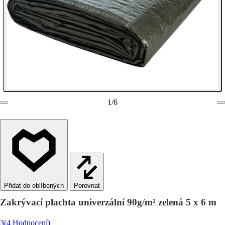
1
/
6
Porovnat
Zakrývací plachta univerzální 90g/m² zelená 5 x 6 m
3
(4 Hodnocení)