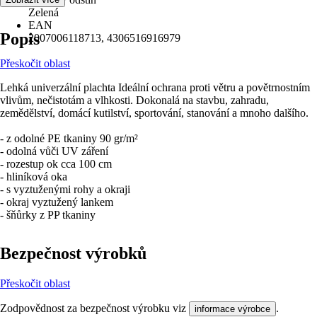
Zelená
EAN
Popis
2007006118713, 4306516916979
Přeskočit oblast
Lehká univerzální plachta Ideální ochrana proti větru a povětrnostním
vlivům, nečistotám a vlhkosti. Dokonalá na stavbu, zahradu,
zemědělství, domácí kutilství, sportování, stanování a mnoho dalšího.
- z odolné PE tkaniny 90 gr/m²
- odolná vůči UV záření
- rozestup ok cca 100 cm
- hliníková oka
- s vyztuženými rohy a okraji
- okraj vyztužený lankem
- šňůrky z PP tkaniny
Bezpečnost výrobků
Přeskočit oblast
Zodpovědnost za bezpečnost výrobku viz
.
informace výrobce