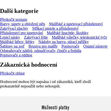
Další kategorie
Přeskočit seznam
Barvy, tapety a obložení stěn
Malířské a tapetovací příslušenství
Zakrývací plachty
Stříkací pistole a příslušenství
Příslušenství pro tapetování
Malířské špachtle, škrabky
Lepicí pásky
Zakrývací fólie
Malířské válečky, teleskopické tyče
Malířské štětce, štětky
Nádoby na barvu, stírací mřížky
Šablony na zeď
Brusiva pro malíře
Popisovače
Ostatní nástroje
Odstraňovače nátěrů, odmašťovače, čističe a ředidla
Popisovače a edding
Zákaznická hodnocení
Přeskočit oblast
Hodnocení mohou být napsána i od zákazníků, kteří zboží
prokazatelně nepoužili nebo nekoupili.
Možnosti platby