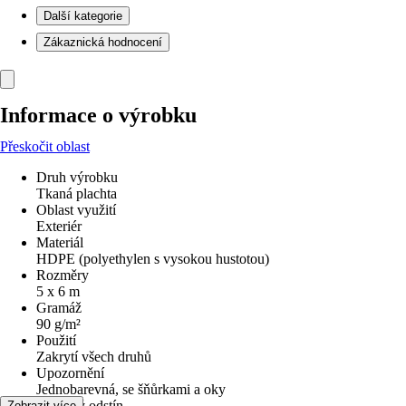
Další kategorie
Zákaznická hodnocení
Informace o výrobku
Přeskočit oblast
Druh výrobku
Tkaná plachta
Oblast využití
Exteriér
Materiál
HDPE (polyethylen s vysokou hustotou)
Rozměry
5 x 6 m
Gramáž
90 g/m²
Použití
Zakrytí všech druhů
Upozornění
Jednobarevná, se šňůrkami a oky
Barevný odstín
Zobrazit více