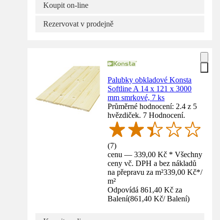
Koupit on-line
Rezervovat v prodejně
Palubky obkladové Konsta
Softline A 14 x 121 x 3000
mm smrkové, 7 ks
Průměrné hodnocení: 2.4 z 5
hvězdiček. 7 Hodnocení.
(
7
)
cenu — 339,00 Kč * Všechny
ceny vč. DPH a bez nákladů
na přepravu za m²
339,00 Kč
*
/
m²
Odpovídá 861,40 Kč za
Balení
(
861,40 Kč
/
Balení
)