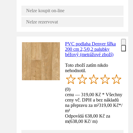
Nelze koupit on-line
Nelze rezervovat
PVC podlaha Denver šířka
200 cm 2,5/0,2 palubky
béžový (metrážové zboží)
Toto zboží zatím nikdo
nehodnotil.
(
0
)
cenu — 319,00 Kč * Všechny
ceny vč. DPH a bez nákladů
na přepravu za m²
319,00 Kč
*
/
m²
Odpovídá 638,00 Kč za
m
(
638,00 Kč
/
m
)