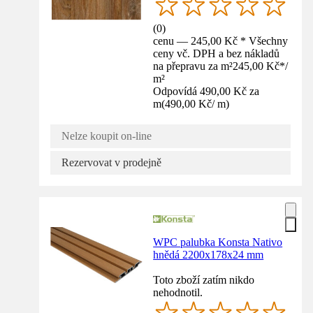
(
0
)
cenu — 245,00 Kč * Všechny
ceny vč. DPH a bez nákladů
na přepravu za m²
245,00 Kč
*
/
m²
Odpovídá 490,00 Kč za
m
(
490,00 Kč
/
m
)
Nelze koupit on-line
Rezervovat v prodejně
WPC palubka Konsta Nativo
hnědá 2200x178x24 mm
Toto zboží zatím nikdo
nehodnotil.