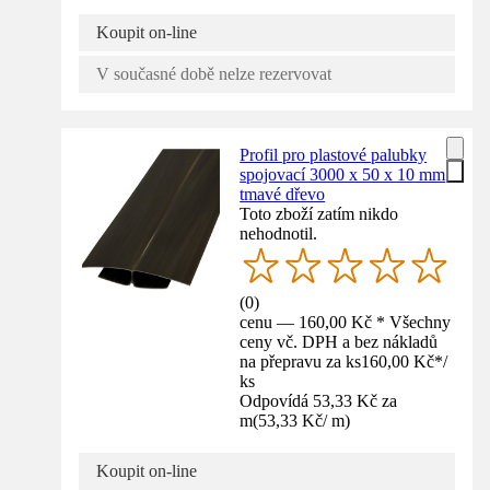
Koupit on-line
V současné době nelze rezervovat
Profil pro plastové palubky
spojovací 3000 x 50 x 10 mm
tmavé dřevo
Toto zboží zatím nikdo
nehodnotil.
(
0
)
cenu — 160,00 Kč * Všechny
ceny vč. DPH a bez nákladů
na přepravu za ks
160,00 Kč
*
/
ks
Odpovídá 53,33 Kč za
m
(
53,33 Kč
/
m
)
Koupit on-line