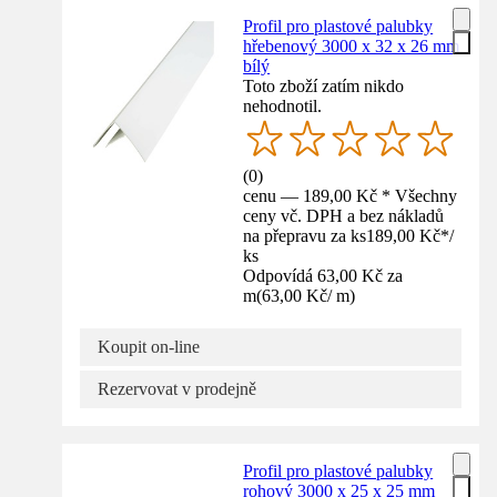
Profil pro plastové palubky
hřebenový 3000 x 32 x 26 mm
bílý
Toto zboží zatím nikdo
nehodnotil.
(
0
)
cenu — 189,00 Kč * Všechny
ceny vč. DPH a bez nákladů
na přepravu za ks
189,00 Kč
*
/
ks
Odpovídá 63,00 Kč za
m
(
63,00 Kč
/
m
)
Koupit on-line
Rezervovat v prodejně
Profil pro plastové palubky
rohový 3000 x 25 x 25 mm