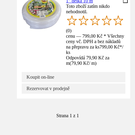
1" délka 10 m
Toto zboží zatím nikdo
nehodnotil.
(
0
)
cenu — 799,00 Kč * Všechny
ceny vč. DPH a bez nákladů
na přepravu za ks
799,00 Kč
*
/
ks
Odpovídá 79,90 Kč za
m
(
79,90 Kč
/
m
)
Koupit on-line
Rezervovat v prodejně
Strana 1 z 1