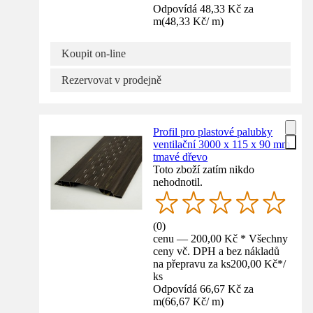
Odpovídá 48,33 Kč za
m
(
48,33 Kč
/
m
)
Koupit on-line
Rezervovat v prodejně
Profil pro plastové palubky
ventilační 3000 x 115 x 90 mm
tmavé dřevo
Toto zboží zatím nikdo
nehodnotil.
(
0
)
cenu — 200,00 Kč * Všechny
ceny vč. DPH a bez nákladů
na přepravu za ks
200,00 Kč
*
/
ks
Odpovídá 66,67 Kč za
m
(
66,67 Kč
/
m
)