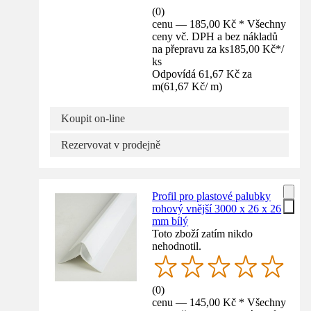
(
0
)
cenu — 185,00 Kč * Všechny
ceny vč. DPH a bez nákladů
na přepravu za ks
185,00 Kč
*
/
ks
Odpovídá 61,67 Kč za
m
(
61,67 Kč
/
m
)
Koupit on-line
Rezervovat v prodejně
Profil pro plastové palubky
rohový vnější 3000 x 26 x 26
mm bílý
Toto zboží zatím nikdo
nehodnotil.
(
0
)
cenu — 145,00 Kč * Všechny