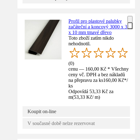
Profil pro plastové palubky
začáteční a koncový 3000 x 35
x 10 mm tmavé dřevo
Toto zboží zatím nikdo
nehodnotil.
(
0
)
cenu — 160,00 Kč * Všechny
ceny vč. DPH a bez nákladů
na přepravu za ks
160,00 Kč
*
/
ks
Odpovídá 53,33 Kč za
m
(
53,33 Kč
/
m
)
Koupit on-line
V současné době nelze rezervovat