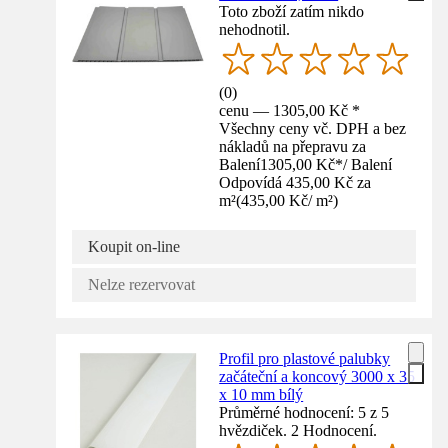
Toto zboží zatím nikdo
nehodnotil.
(
0
)
cenu — 1305,00 Kč *
Všechny ceny vč. DPH a bez
nákladů na přepravu za
Balení
1305,00 Kč
*
/
Balení
Odpovídá 435,00 Kč za
m²
(
435,00 Kč
/
m²
)
Koupit on-line
Nelze rezervovat
Profil pro plastové palubky
začáteční a koncový 3000 x 35
x 10 mm bílý
Průměrné hodnocení: 5 z 5
hvězdiček. 2 Hodnocení.