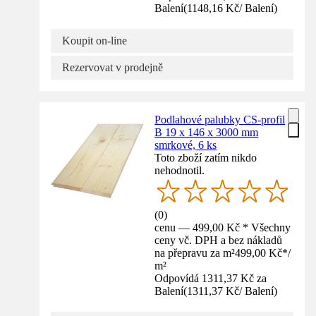
Balení
(
1148,16 Kč
/
Balení
)
Koupit on-line
Rezervovat v prodejně
Podlahové palubky CS-profil
B 19 x 146 x 3000 mm
smrkové, 6 ks
Toto zboží zatím nikdo
nehodnotil.
(
0
)
cenu — 499,00 Kč * Všechny
ceny vč. DPH a bez nákladů
na přepravu za m²
499,00 Kč
*
/
m²
Odpovídá 1311,37 Kč za
Balení
(
1311,37 Kč
/
Balení
)