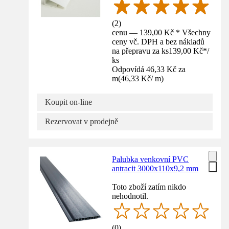
(
2
)
cenu — 139,00 Kč * Všechny
ceny vč. DPH a bez nákladů
na přepravu za ks
139,00 Kč
*
/
ks
Odpovídá 46,33 Kč za
m
(
46,33 Kč
/
m
)
Koupit on-line
Rezervovat v prodejně
Palubka venkovní PVC
antracit 3000x110x9,2 mm
Toto zboží zatím nikdo
nehodnotil.
(
0
)