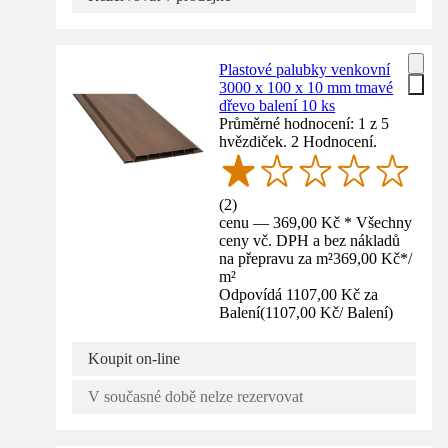
Plastové palubky venkovní
3000 x 100 x 10 mm tmavé
dřevo balení 10 ks
Průměrné hodnocení: 1 z 5
hvězdiček. 2 Hodnocení.
(
2
)
cenu — 369,00 Kč * Všechny
ceny vč. DPH a bez nákladů
na přepravu za m²
369,00 Kč
*
/
m²
Odpovídá 1107,00 Kč za
Balení
(
1107,00 Kč
/
Balení
)
Koupit on-line
V současné době nelze rezervovat