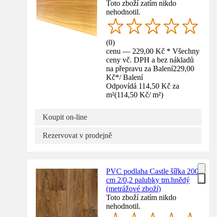
Toto zboží zatím nikdo
nehodnotil.
(
0
)
cenu — 229,00 Kč * Všechny
ceny vč. DPH a bez nákladů
na přepravu za Balení
229,00
Kč
*
/
Balení
Odpovídá 114,50 Kč za
m²
(
114,50 Kč
/
m²
)
Koupit on-line
Rezervovat v prodejně
PVC podlaha Castle šířka 200
cm 2/0,2 palubky tm.hnědý
(metrážové zboží)
Toto zboží zatím nikdo
nehodnotil.