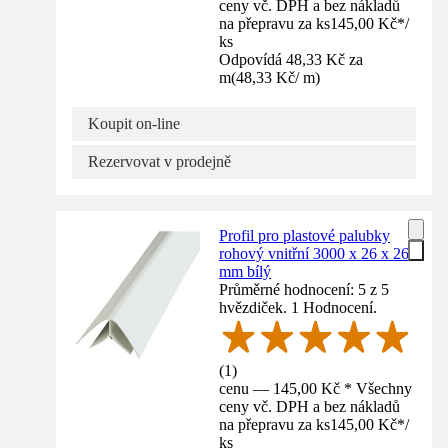
ceny vč. DPH a bez nákladů
na přepravu za ks
145,00 Kč
*
/
ks
Odpovídá 48,33 Kč za
m
(
48,33 Kč
/
m
)
Koupit on-line
Rezervovat v prodejně
Profil pro plastové palubky
rohový vnitřní 3000 x 26 x 26
mm bílý
Průměrné hodnocení: 5 z 5
hvězdiček. 1 Hodnocení.
(
1
)
cenu — 145,00 Kč * Všechny
ceny vč. DPH a bez nákladů
na přepravu za ks
145,00 Kč
*
/
ks