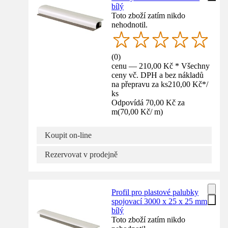
bílý
Toto zboží zatím nikdo
nehodnotil.
(
0
)
cenu — 210,00 Kč * Všechny
ceny vč. DPH a bez nákladů
na přepravu za ks
210,00 Kč
*
/
ks
Odpovídá 70,00 Kč za
m
(
70,00 Kč
/
m
)
Koupit on-line
Rezervovat v prodejně
Profil pro plastové palubky
spojovací 3000 x 25 x 25 mm
bílý
Toto zboží zatím nikdo