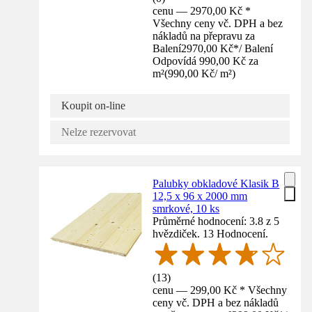
cenu — 2970,00 Kč *
Všechny ceny vč. DPH a bez
nákladů na přepravu za
Balení
2970,00 Kč
*
/
Balení
Odpovídá 990,00 Kč za
m²
(
990,00 Kč
/
m²
)
Koupit on-line
Nelze rezervovat
Palubky obkladové Klasik B
12,5 x 96 x 2000 mm
smrkové, 10 ks
Průměrné hodnocení: 3.8 z 5
hvězdiček. 13 Hodnocení.
(
13
)
cenu — 299,00 Kč * Všechny
ceny vč. DPH a bez nákladů