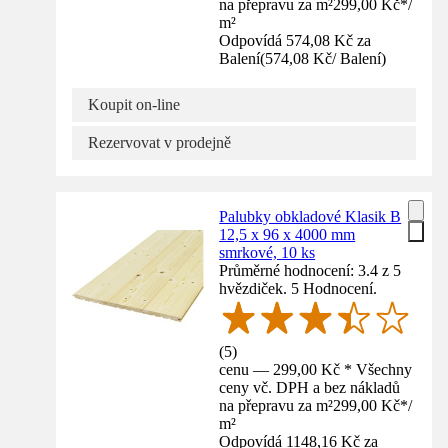
na přepravu za m²
299,00 Kč
*
/
m²
Odpovídá 574,08 Kč za
Balení
(
574,08 Kč
/
Balení
)
Koupit on-line
Rezervovat v prodejně
Palubky obkladové Klasik B
12,5 x 96 x 4000 mm
smrkové, 10 ks
Průměrné hodnocení: 3.4 z 5
hvězdiček. 5 Hodnocení.
(
5
)
cenu — 299,00 Kč * Všechny
ceny vč. DPH a bez nákladů
na přepravu za m²
299,00 Kč
*
/
m²
Odpovídá 1148,16 Kč za