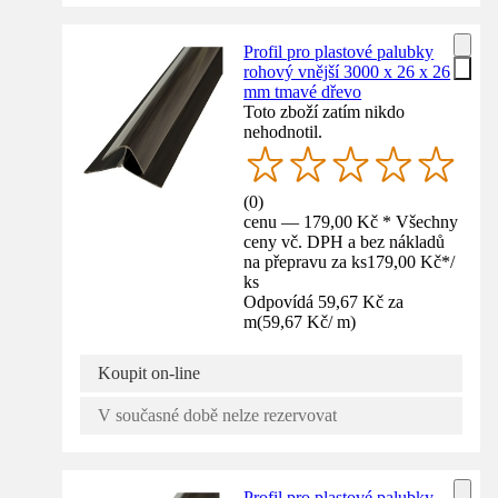
Profil pro plastové palubky
rohový vnější 3000 x 26 x 26
mm tmavé dřevo
Toto zboží zatím nikdo
nehodnotil.
(
0
)
cenu — 179,00 Kč * Všechny
ceny vč. DPH a bez nákladů
na přepravu za ks
179,00 Kč
*
/
ks
Odpovídá 59,67 Kč za
m
(
59,67 Kč
/
m
)
Koupit on-line
V současné době nelze rezervovat
Profil pro plastové palubky