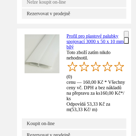
Nelze koupit on-line
Rezervovat v prodejně
Profil pro plastové palubky
spojovací 3000 x 50 x 10 mm
bílý
Toto zboží zatím nikdo
nehodnotil.
(
0
)
cenu — 160,00 Kč * Všechny
ceny vč. DPH a bez nákladů
na přepravu za ks
160,00 Kč
*
/
ks
Odpovídá 53,33 Kč za
m
(
53,33 Kč
/
m
)
Koupit on-line
Rezervovat v prodejně