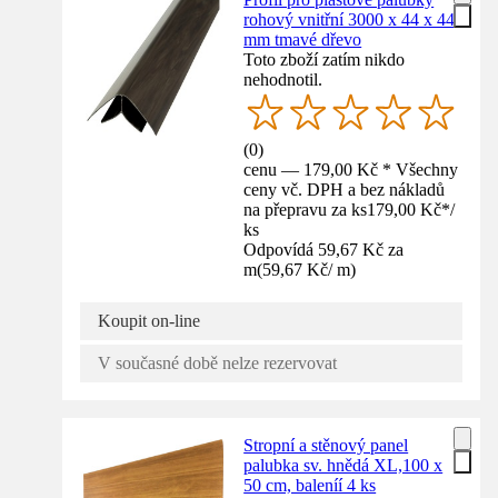
rohový vnitřní 3000 x 44 x 44
mm tmavé dřevo
Toto zboží zatím nikdo
nehodnotil.
(
0
)
cenu — 179,00 Kč * Všechny
ceny vč. DPH a bez nákladů
na přepravu za ks
179,00 Kč
*
/
ks
Odpovídá 59,67 Kč za
m
(
59,67 Kč
/
m
)
Koupit on-line
V současné době nelze rezervovat
Stropní a stěnový panel
palubka sv. hnědá XL,100 x
50 cm, baleníí 4 ks