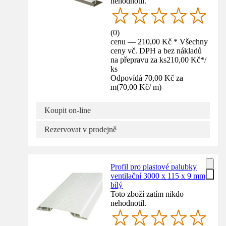
nehodnotil.
(
0
)
cenu — 210,00 Kč * Všechny
ceny vč. DPH a bez nákladů
na přepravu za ks
210,00 Kč
*
/
ks
Odpovídá 70,00 Kč za
m
(
70,00 Kč
/
m
)
Koupit on-line
Rezervovat v prodejně
Profil pro plastové palubky
ventilační 3000 x 115 x 9 mm
bílý
Toto zboží zatím nikdo
nehodnotil.