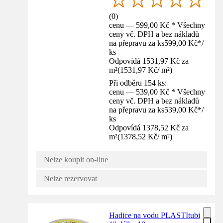
(
0
)
cenu — 599,00 Kč * Všechny
ceny vč. DPH a bez nákladů
na přepravu za ks
599,00 Kč
*
/
ks
Odpovídá 1531,97 Kč za
m²
(
1531,97 Kč
/
m²
)
Při odběru 154 ks:
cenu — 539,00 Kč * Všechny
ceny vč. DPH a bez nákladů
na přepravu za ks
539,00 Kč
*
/
ks
Odpovídá 1378,52 Kč za
m²
(
1378,52 Kč
/
m²
)
Nelze koupit on-line
Nelze rezervovat
Hadice na vodu PLASTItubi