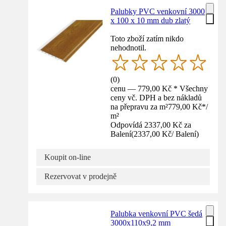
Palubky PVC venkovní 3000
x 100 x 10 mm dub zlatý
Toto zboží zatím nikdo
nehodnotil.
(
0
)
cenu — 779,00 Kč * Všechny
ceny vč. DPH a bez nákladů
na přepravu za m²
779,00 Kč
*
/
m²
Odpovídá 2337,00 Kč za
Balení
(
2337,00 Kč
/
Balení
)
Koupit on-line
Rezervovat v prodejně
Palubka venkovní PVC šedá
3000x110x9,2 mm