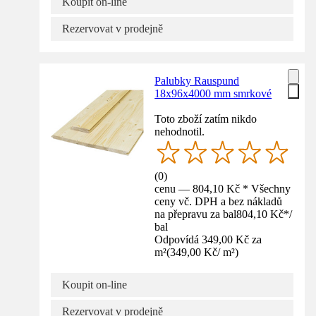
Koupit on-line
Rezervovat v prodejně
Palubky Rauspund
18x96x4000 mm smrkové
Toto zboží zatím nikdo
nehodnotil.
(
0
)
cenu — 804,10 Kč * Všechny
ceny vč. DPH a bez nákladů
na přepravu za bal
804,10 Kč
*
/
bal
Odpovídá 349,00 Kč za
m²
(
349,00 Kč
/
m²
)
Koupit on-line
Rezervovat v prodejně