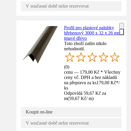
V současné době nelze rezervovat
Profil pro plastové palubky
hřebenový 3000 x 32 x 26 mm
tmavé dřevo
Toto zboží zatím nikdo
nehodnotil.
(
0
)
cenu — 179,00 Kč * Všechny
ceny vč. DPH a bez nákladů
na přepravu za ks
179,00 Kč
*
/
ks
Odpovídá 59,67 Kč za
m
(
59,67 Kč
/
m
)
Koupit on-line
V současné době nelze rezervovat