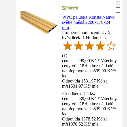
WPC palubka Konsta Nativo
světle hnědá 2200x178x24
mm
Průměrné hodnocení: 4 z 5
hvězdiček. 1 Hodnocení.
(
1
)
cenu — 599,00 Kč * Všechny
ceny vč. DPH a bez nákladů
na přepravu za ks
599,00 Kč
*
/
ks
Odpovídá 1531,97 Kč za
m²
(
1531,97 Kč
/
m²
)
Při odběru 154 ks:
cenu — 539,00 Kč * Všechny
ceny vč. DPH a bez nákladů
na přepravu za ks
539,00 Kč
*
/
ks
Odpovídá 1378,52 Kč za
m²
(
1378,52 Kč
/
m²
)