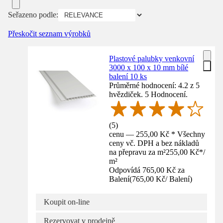
Seřazeno podle:
Přeskočit seznam výrobků
Plastové palubky venkovní
3000 x 100 x 10 mm bílé
balení 10 ks
Průměrné hodnocení: 4.2 z 5
hvězdiček. 5 Hodnocení.
(
5
)
cenu — 255,00 Kč * Všechny
ceny vč. DPH a bez nákladů
na přepravu za m²
255,00 Kč
*
/
m²
Odpovídá 765,00 Kč za
Balení
(
765,00 Kč
/
Balení
)
Koupit on-line
Rezervovat v prodejně