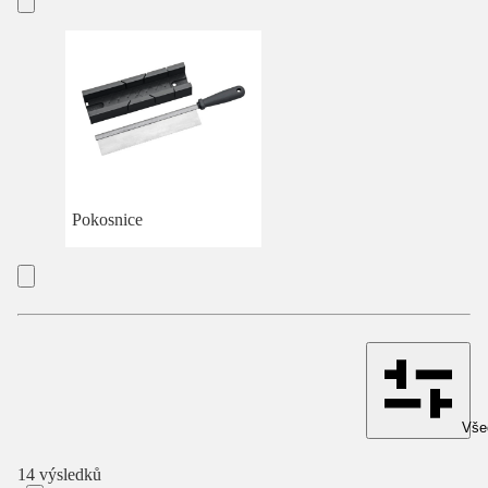
Pokosnice
Všec
14 výsledků