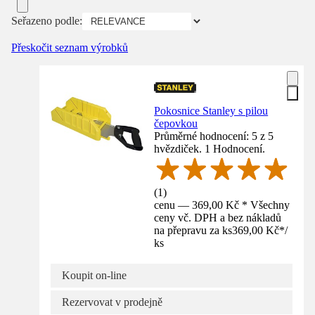
Seřazeno podle:
Přeskočit seznam výrobků
Pokosnice Stanley s pilou
čepovkou
Průměrné hodnocení: 5 z 5
hvězdiček. 1 Hodnocení.
(
1
)
cenu — 369,00 Kč * Všechny
ceny vč. DPH a bez nákladů
na přepravu za ks
369,00 Kč
*
/
ks
Koupit on-line
Rezervovat v prodejně