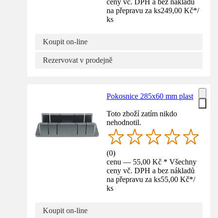
ceny vč. DPH a bez nákladů
na přepravu za ks
249,00 Kč
*
/
ks
Koupit on-line
Rezervovat v prodejně
Pokosnice 285x60 mm plast
Toto zboží zatím nikdo
nehodnotil.
(
0
)
cenu — 55,00 Kč * Všechny
ceny vč. DPH a bez nákladů
na přepravu za ks
55,00 Kč
*
/
ks
Koupit on-line