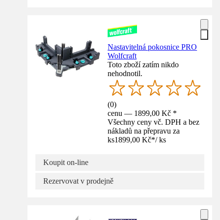
Nastavitelná pokosnice PRO
Wolfcraft
Toto zboží zatím nikdo
nehodnotil.
(
0
)
cenu — 1899,00 Kč *
Všechny ceny vč. DPH a bez
nákladů na přepravu za
ks
1899,00 Kč
*
/
ks
Koupit on-line
Rezervovat v prodejně