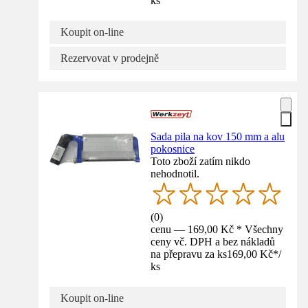
ks
Koupit on-line
Rezervovat v prodejně
Sada pila na kov 150 mm a alu
pokosnice
Toto zboží zatím nikdo
nehodnotil.
(
0
)
cenu — 169,00 Kč * Všechny
ceny vč. DPH a bez nákladů
na přepravu za ks
169,00 Kč
*
/
ks
Koupit on-line