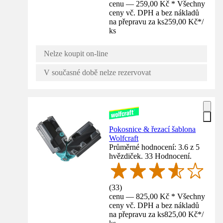
cenu — 259,00 Kč * Všechny
ceny vč. DPH a bez nákladů
na přepravu za ks
259,00 Kč
*
/
ks
Nelze koupit on-line
V současné době nelze rezervovat
Pokosnice & řezací šablona
Wolfcraft
Průměrné hodnocení: 3.6 z 5
hvězdiček. 33 Hodnocení.
(
33
)
cenu — 825,00 Kč * Všechny
ceny vč. DPH a bez nákladů
na přepravu za ks
825,00 Kč
*
/