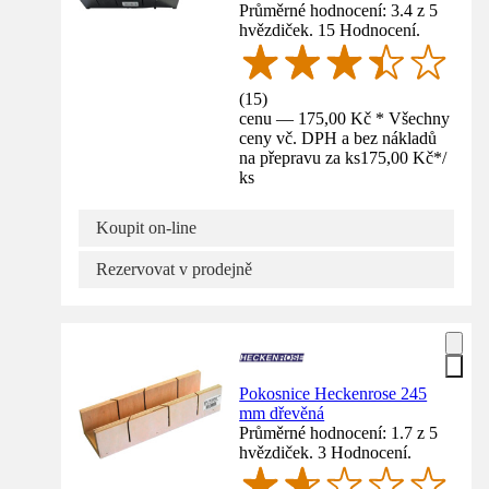
Průměrné hodnocení: 3.4 z 5
hvězdiček. 15 Hodnocení.
(
15
)
cenu — 175,00 Kč * Všechny
ceny vč. DPH a bez nákladů
na přepravu za ks
175,00 Kč
*
/
ks
Koupit on-line
Rezervovat v prodejně
Pokosnice Heckenrose 245
mm dřevěná
Průměrné hodnocení: 1.7 z 5
hvězdiček. 3 Hodnocení.