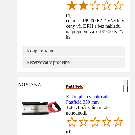
(
4
)
cenu — 199,00 Kč * Všechny
ceny vč. DPH a bez nákladů
na přepravu za ks
199,00 Kč
*
/
ks
Koupit on-line
Rezervovat v prodejně
NOVINKA
Ruční pilka s pokosnicí
Pattfield 350 mm
Toto zboží zatím nikdo
nehodnotil.
(
0
)