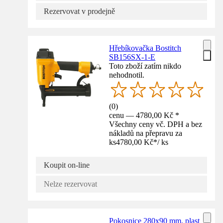
Rezervovat v prodejně
Hřebíkovačka Bostitch
SB156SX-1-E
Toto zboží zatím nikdo
nehodnotil.
(
0
)
cenu — 4780,00 Kč *
Všechny ceny vč. DPH a bez
nákladů na přepravu za
ks
4780,00 Kč
*
/
ks
Koupit on-line
Nelze rezervovat
Pokosnice 280x90 mm, plast