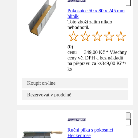
Pokosnice 50 x 80 x 245 mm
hliník
Toto zboží zatím nikdo
nehodnotil.
(
0
)
cenu — 349,00 Kč * Všechny
ceny vč. DPH a bez nákladů
na přepravu za ks
349,00 Kč
*
/
ks
Koupit on-line
Rezervovat v prodejně
Ruční pilka s pokosnicí
Heckenrose