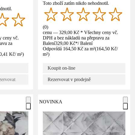
Toto zboží zatím nikdo nehodnotil.
dnotil.
(
0
)
cenu — 329,00 Kč * Všechny ceny vč.
 ceny vč.
DPH a bez nákladů na přepravu za
avu za
Balení
329,00 Kč
*
/
Balení
Odpovídá 164,50 Kč za m²
(
164,50 Kč
/
0,41 Kč
/
m²
)
m²
)
Koupit on-line
zervovat
Rezervovat v prodejně
NOVINKA