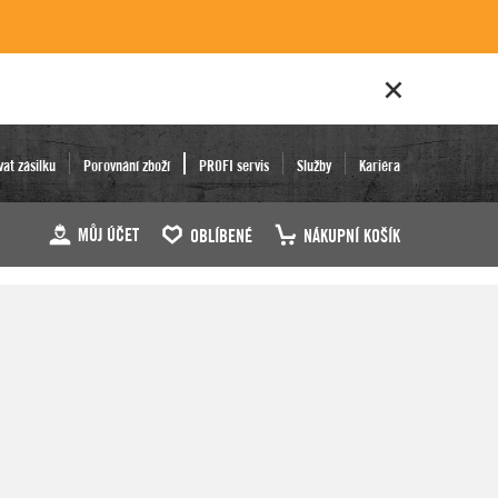
vat zásilku
Porovnání zboží
PROFI servis
Služby
Kariéra
MŮJ ÚČET
OBLÍBENÉ
NÁKUPNÍ KOŠÍK