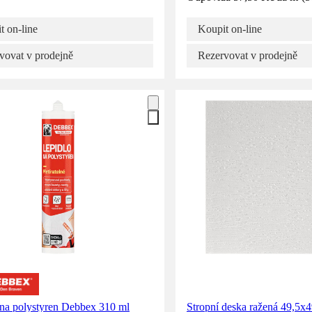
t on-line
Koupit on-line
vovat v prodejně
Rezervovat v prodejně
 na polystyren Debbex 310 ml
Stropní deska ražená 49,5x