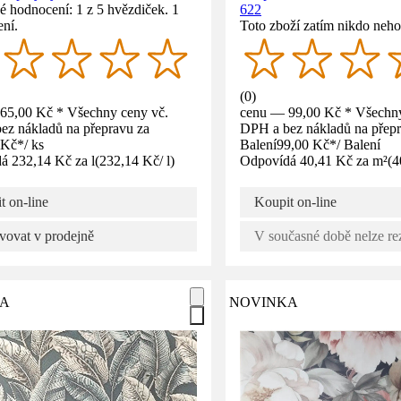
 hodnocení: 1 z 5 hvězdiček. 1
622
ní.
Toto zboží zatím nikdo neho
(
0
)
65,00 Kč * Všechny ceny vč.
cenu — 99,00 Kč * Všechny
ez nákladů na přepravu za
DPH a bez nákladů na přepr
 Kč
*
/
ks
Balení
99,00 Kč
*
/
Balení
á 232,14 Kč za l
(
232,14 Kč
/
l
)
Odpovídá 40,41 Kč za m²
(
4
t on-line
Koupit on-line
vovat v prodejně
V současné době nelze re
A
NOVINKA