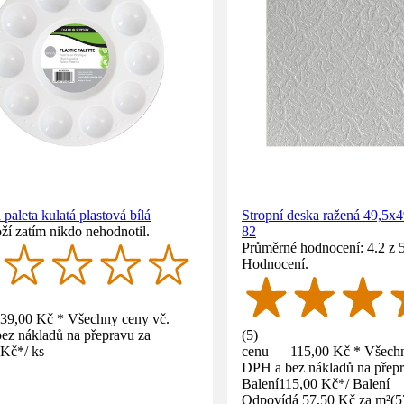
 paleta kulatá plastová bílá
Stropní deska ražená 49,5x
ží zatím nikdo nehodnotil.
82
Průměrné hodnocení: 4.2 z 5
Hodnocení.
39,00 Kč * Všechny ceny vč.
ez nákladů na přepravu za
(
5
)
 Kč
*
/
ks
cenu — 115,00 Kč * Všechn
DPH a bez nákladů na přepr
Balení
115,00 Kč
*
/
Balení
Odpovídá 57,50 Kč za m²
(
5