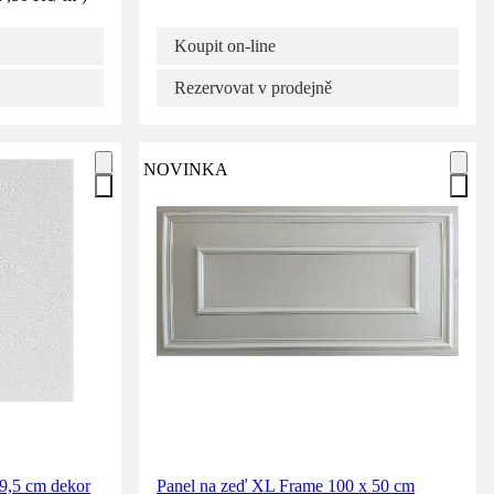
Koupit on-line
Rezervovat v prodejně
NOVINKA
49,5 cm dekor
Panel na zeď XL Frame 100 x 50 cm