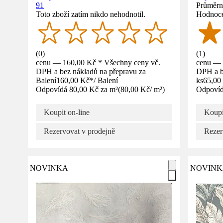
91
Průměrné
Toto zboží zatím nikdo nehodnotil.
Hodnoce
(
0
)
(
1
)
cenu — 160,00 Kč * Všechny ceny vč.
cenu — 
DPH a bez nákladů na přepravu za
DPH a b
Balení
160,00 Kč
*
/
Balení
ks
65,00
Odpovídá 80,00 Kč za m²
(
80,00 Kč
/
m²
)
Odpovíd
Koupit on-line
Koupi
Rezervovat v prodejně
Rezer
NOVINKA
NOVINK