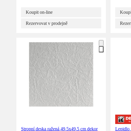
Koupit on-line
Koupi
Rezervovat v prodejně
Rezer
Stropní deska ražená 49,5x49,5 cm dekor
Lepidlo