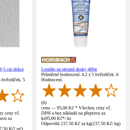
49,5 cm dekor
Lepidlo na stropní desky 400g
Průměrné hodnocení: 4.2 z 5 hvězdiček. 6
 hvězdiček. 5
Hodnocení.
(
6
)
cenu — 95,00 Kč * Všechny ceny vč.
y ceny vč.
DPH a bez nákladů na přepravu za
avu za
ks
95,00 Kč
*
/
ks
Odpovídá 237,50 Kč za kg
(
237,50 Kč
/
kg
)
7,50 Kč
/
m²
)