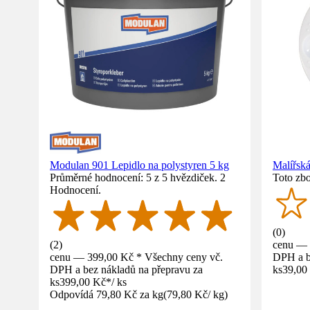
Modulan 901 Lepidlo na polystyren 5 kg
Malířská
Průměrné hodnocení: 5 z 5 hvězdiček. 2
Toto zbo
Hodnocení.
(
0
)
(
2
)
cenu — 
cenu — 399,00 Kč * Všechny ceny vč.
DPH a b
DPH a bez nákladů na přepravu za
ks
39,00
ks
399,00 Kč
*
/
ks
Odpovídá 79,80 Kč za kg
(
79,80 Kč
/
kg
)