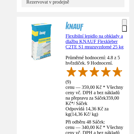
Rezervovat v prodejně
Flexibilní lepidlo na obklady a
dlažbu KNAUF Flexkleber
C2TE S1 mrazuvzdorné 25 kg
Průměrné hodnocení: 4.8 z 5
hvězdiček. 9 Hodnocení.
(
9
)
cenu — 359,00 Kč * Všechny
ceny vč. DPH a bez nákladů
na přepravu za Sáček
359,00
Kč
*
/
Sáček
Odpovídá 14,36 Kč za
kg
(
14,36 Kč
/
kg
)
Při odběru 48 Sáček:
cenu — 340,00 Kč * Všechny
ceny vč. DPH a bez nákladů