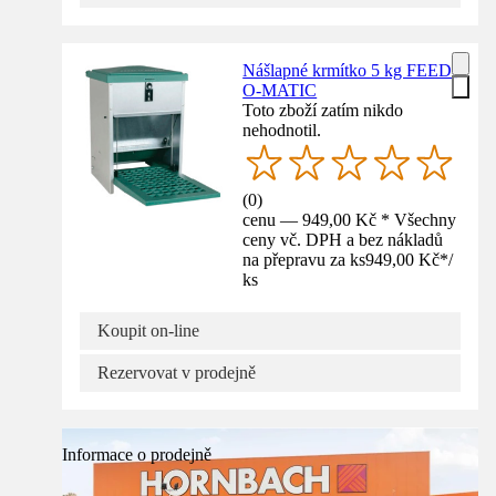
Nášlapné krmítko 5 kg FEED-
O-MATIC
Toto zboží zatím nikdo
nehodnotil.
(
0
)
cenu — 949,00 Kč * Všechny
ceny vč. DPH a bez nákladů
na přepravu za ks
949,00 Kč
*
/
ks
Koupit on-line
Rezervovat v prodejně
Informace o prodejně