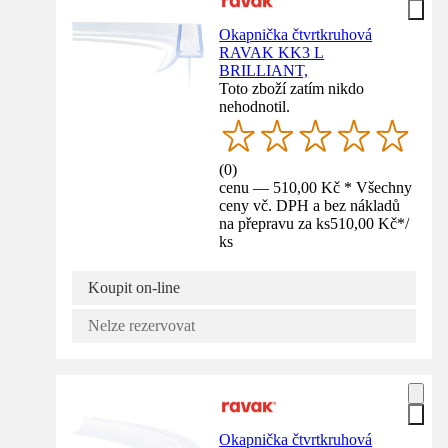
Okapnička čtvrtkruhová
RAVAK KK3 L
BRILLIANT,
Toto zboží zatím nikdo
nehodnotil.
(
0
)
cenu — 510,00 Kč * Všechny
ceny vč. DPH a bez nákladů
na přepravu za ks
510,00 Kč
*
/
ks
Koupit on-line
Nelze rezervovat
Okapnička čtvrtkruhová