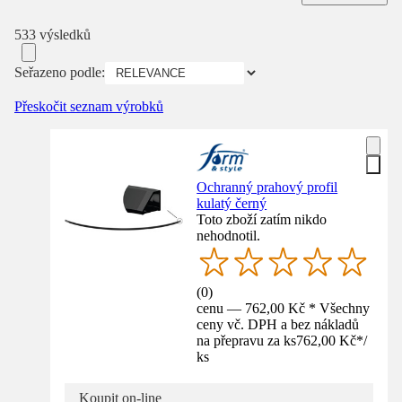
533 výsledků
Seřazeno podle:
Přeskočit seznam výrobků
Ochranný prahový profil
kulatý černý
Toto zboží zatím nikdo
nehodnotil.
(
0
)
cenu — 762,00 Kč * Všechny
ceny vč. DPH a bez nákladů
na přepravu za ks
762,00 Kč
*
/
ks
Koupit on-line