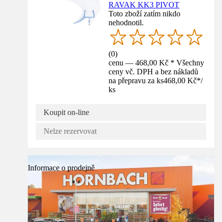
RAVAK KK3 PIVOT
Toto zboží zatím nikdo
nehodnotil.
(
0
)
cenu — 468,00 Kč * Všechny
ceny vč. DPH a bez nákladů
na přepravu za ks
468,00 Kč
*
/
ks
Koupit on-line
Nelze rezervovat
Informace o prodejně