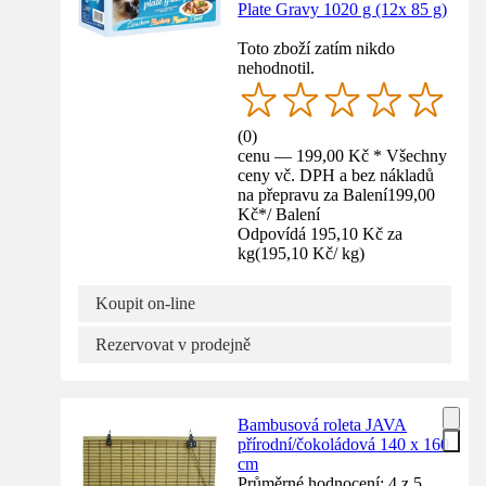
Plate Gravy 1020 g (12x 85 g)
Toto zboží zatím nikdo
nehodnotil.
(
0
)
cenu — 199,00 Kč * Všechny
ceny vč. DPH a bez nákladů
na přepravu za Balení
199,00
Kč
*
/
Balení
Odpovídá 195,10 Kč za
kg
(
195,10 Kč
/
kg
)
Koupit on-line
Rezervovat v prodejně
Bambusová roleta JAVA
přírodní/čokoládová 140 x 160
cm
Průměrné hodnocení: 4 z 5