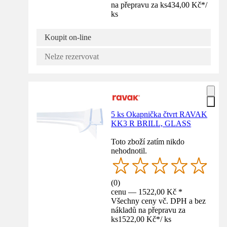
na přepravu za ks
434,00 Kč
*
/
ks
Koupit on-line
Nelze rezervovat
5 ks Okapnička čtvrt RAVAK
KK3 R BRILL, GLASS
Toto zboží zatím nikdo
nehodnotil.
(
0
)
cenu — 1522,00 Kč *
Všechny ceny vč. DPH a bez
nákladů na přepravu za
ks
1522,00 Kč
*
/
ks