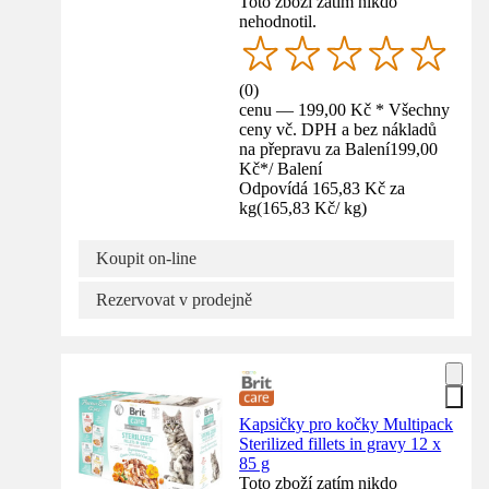
Toto zboží zatím nikdo
nehodnotil.
(
0
)
cenu — 199,00 Kč * Všechny
ceny vč. DPH a bez nákladů
na přepravu za Balení
199,00
Kč
*
/
Balení
Odpovídá 165,83 Kč za
kg
(
165,83 Kč
/
kg
)
Koupit on-line
Rezervovat v prodejně
Kapsičky pro kočky Multipack
Sterilized fillets in gravy 12 x
85 g
Toto zboží zatím nikdo