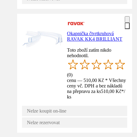
Okapnička čtvrtkruhová
RAVAK KK4 BRILLIANT
Toto zboží zatím nikdo
nehodnotil.
(
0
)
cenu — 510,00 Kč * Všechny
ceny vč. DPH a bez nákladů
na přepravu za ks
510,00 Kč
*
/
ks
Nelze koupit on-line
Nelze rezervovat