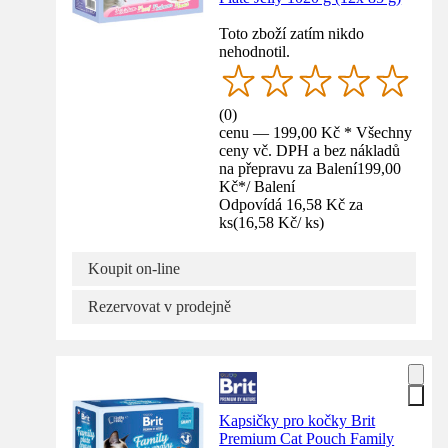
Toto zboží zatím nikdo
nehodnotil.
(
0
)
cenu — 199,00 Kč * Všechny
ceny vč. DPH a bez nákladů
na přepravu za Balení
199,00
Kč
*
/
Balení
Odpovídá 16,58 Kč za
ks
(
16,58 Kč
/
ks
)
Koupit on-line
Rezervovat v prodejně
Kapsičky pro kočky Brit
Premium Cat Pouch Family