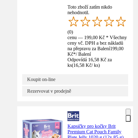
Toto zboží zatím nikdo
nehodnotil.
(
0
)
cenu — 199,00 Kč * Všechny
ceny vč. DPH a bez nákladů
na přepravu za Balení
199,00
Kč
*
/
Balení
Odpovídá 16,58 Kč za
ks
(
16,58 Kč
/
ks
)
Koupit on-line
Rezervovat v prodejně
Kapsičky pro kočky Brit
Premium Cat Pouch Family
Plate Jelly 1020 g (12x 85 g)