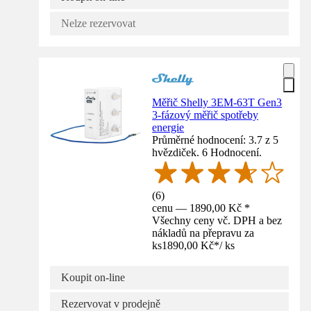
Nelze rezervovat
Měřič Shelly 3EM-63T Gen3
3-fázový měřič spotřeby
energie
Průměrné hodnocení: 3.7 z 5
hvězdiček. 6 Hodnocení.
(
6
)
cenu — 1890,00 Kč *
Všechny ceny vč. DPH a bez
nákladů na přepravu za
ks
1890,00 Kč
*
/
ks
Koupit on-line
Rezervovat v prodejně