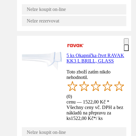
Nelze koupit on-line
Nelze rezervovat
5 ks Okapnička čtvrt RAVAK
KK3 L BRILL, GLASS
Toto zboží zatím nikdo
nehodnotil.
(
0
)
cenu — 1522,00 Kč *
Všechny ceny vč. DPH a bez
nákladů na přepravu za
ks
1522,00 Kč
*
/
ks
Nelze koupit on-line