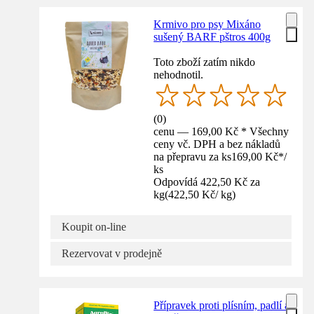
Krmivo pro psy Mixáno
sušený BARF pštros 400g
Toto zboží zatím nikdo
nehodnotil.
(
0
)
cenu — 169,00 Kč * Všechny
ceny vč. DPH a bez nákladů
na přepravu za ks
169,00 Kč
*
/
ks
Odpovídá 422,50 Kč za
kg
(
422,50 Kč
/
kg
)
Koupit on-line
Rezervovat v prodejně
Přípravek proti plísním, padlí a