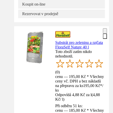
Koupit on-line
Rezervovat v prodejně
Substrát pro zeleninu a rajčata
FloraSelf Nature 40 l
Toto zboží zatím nikdo
nehodnotil.
(
0
)
cenu — 195,00 Kč * Všechny
ceny vč. DPH a bez nákladů
na přepravu za ks
195,00 Kč
*
/
ks
Odpovídá 4,88 Kč za l
(
4,88
Kč
/
l
)
Při odběru 51 ks:
cenu — 185,00 Kč * Všechny