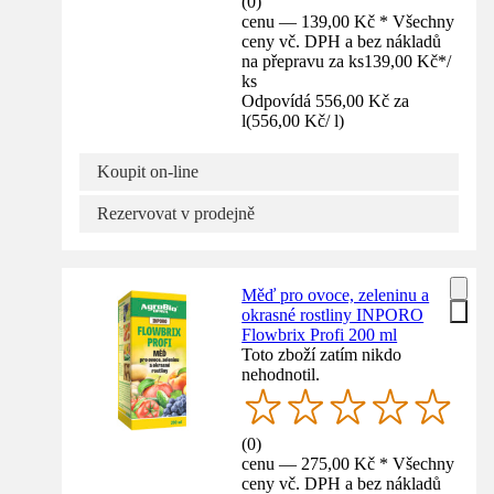
(
0
)
cenu — 139,00 Kč * Všechny
ceny vč. DPH a bez nákladů
na přepravu za ks
139,00 Kč
*
/
ks
Odpovídá 556,00 Kč za
l
(
556,00 Kč
/
l
)
Koupit on-line
Rezervovat v prodejně
Měď pro ovoce, zeleninu a
okrasné rostliny INPORO
Flowbrix Profi 200 ml
Toto zboží zatím nikdo
nehodnotil.
(
0
)
cenu — 275,00 Kč * Všechny
ceny vč. DPH a bez nákladů