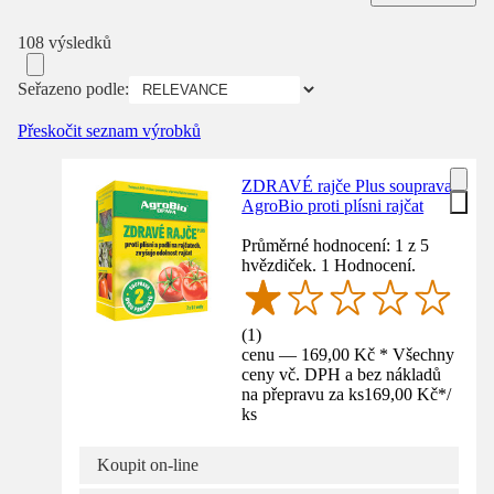
108 výsledků
Seřazeno podle:
Přeskočit seznam výrobků
ZDRAVÉ rajče Plus souprava
AgroBio proti plísni rajčat
Průměrné hodnocení: 1 z 5
hvězdiček. 1 Hodnocení.
(
1
)
cenu — 169,00 Kč * Všechny
ceny vč. DPH a bez nákladů
na přepravu za ks
169,00 Kč
*
/
ks
Koupit on-line