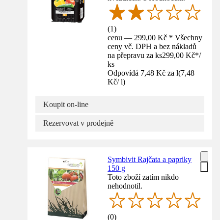
(
1
)
cenu — 299,00 Kč * Všechny
ceny vč. DPH a bez nákladů
na přepravu za ks
299,00 Kč
*
/
ks
Odpovídá 7,48 Kč za l
(
7,48
Kč
/
l
)
Koupit on-line
Rezervovat v prodejně
Symbivit Rajčata a papriky
150 g
Toto zboží zatím nikdo
nehodnotil.
(
0
)