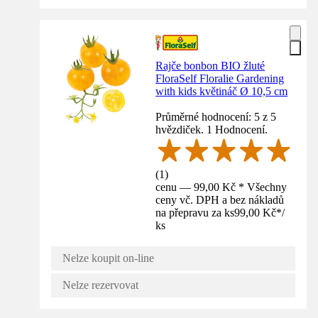
Rajče bonbon BIO žluté
FloraSelf Floralie Gardening
with kids květináč Ø 10,5 cm
Průměrné hodnocení: 5 z 5
hvězdiček. 1 Hodnocení.
(
1
)
cenu — 99,00 Kč * Všechny
ceny vč. DPH a bez nákladů
na přepravu za ks
99,00 Kč
*
/
ks
Nelze koupit on-line
Nelze rezervovat