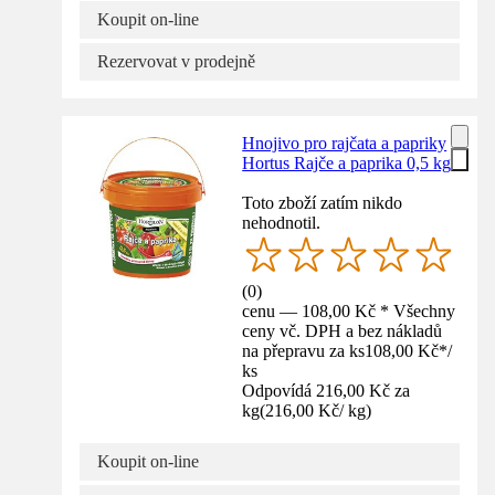
Koupit on-line
Rezervovat v prodejně
Hnojivo pro rajčata a papriky
Hortus Rajče a paprika 0,5 kg
Toto zboží zatím nikdo
nehodnotil.
(
0
)
cenu — 108,00 Kč * Všechny
ceny vč. DPH a bez nákladů
na přepravu za ks
108,00 Kč
*
/
ks
Odpovídá 216,00 Kč za
kg
(
216,00 Kč
/
kg
)
Koupit on-line