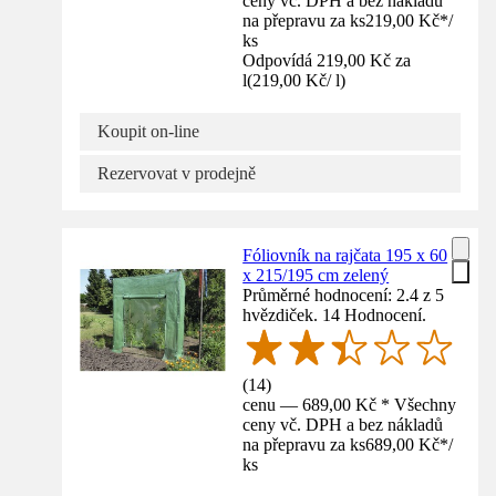
ceny vč. DPH a bez nákladů
na přepravu za ks
219,00 Kč
*
/
ks
Odpovídá 219,00 Kč za
l
(
219,00 Kč
/
l
)
Koupit on-line
Rezervovat v prodejně
Fóliovník na rajčata 195 x 60
x 215/195 cm zelený
Průměrné hodnocení: 2.4 z 5
hvězdiček. 14 Hodnocení.
(
14
)
cenu — 689,00 Kč * Všechny
ceny vč. DPH a bez nákladů
na přepravu za ks
689,00 Kč
*
/
ks