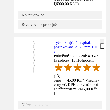
l
(
6900,00 Kč
/
l
)
Koupit on-line
Rezervovat v prodejně
Tyčka k rajčatům spirála
pozinkovaná Ø 6,8 mm 150
cm
Průměrné hodnocení: 4.9 z 5
hvězdiček. 13 Hodnocení.
(
13
)
cenu — 45,00 Kč * Všechny
ceny vč. DPH a bez nákladů
na přepravu za ks
45,00 Kč
*
/
ks
Nelze koupit on-line