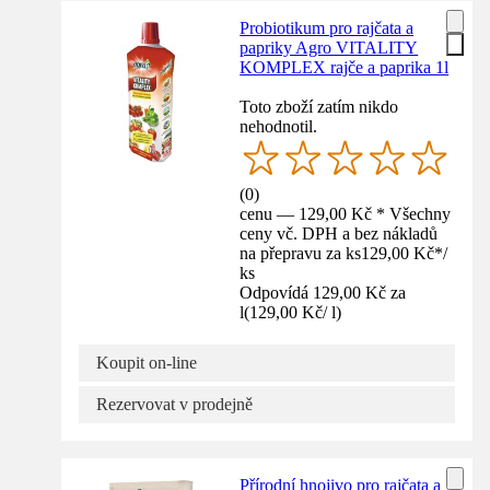
Probiotikum pro rajčata a
papriky Agro VITALITY
KOMPLEX rajče a paprika 1l
Toto zboží zatím nikdo
nehodnotil.
(
0
)
cenu — 129,00 Kč * Všechny
ceny vč. DPH a bez nákladů
na přepravu za ks
129,00 Kč
*
/
ks
Odpovídá 129,00 Kč za
l
(
129,00 Kč
/
l
)
Koupit on-line
Rezervovat v prodejně
Přírodní hnojivo pro rajčata a