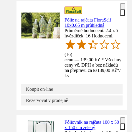
Fólie na rajčata FloraSelf
10x0,65 m průhledná
Průměrné hodnocení: 2.4 z 5
hvězdiček. 16 Hodnocení.
(
16
)
cenu — 139,00 Kč * Všechny
ceny vč. DPH a bez nákladů
na přepravu za ks
139,00 Kč
*
/
ks
Koupit on-line
Rezervovat v prodejně
Fóliovník na rajčata 100 x 50
x 150 cm zelený