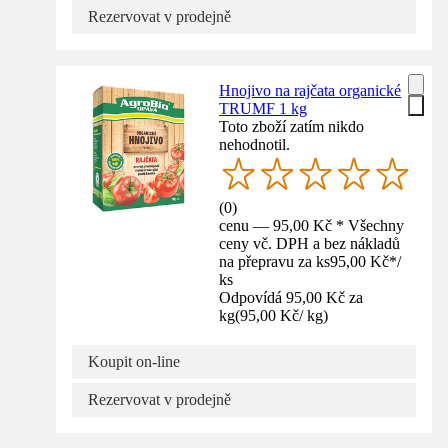
Rezervovat v prodejně
Hnojivo na rajčata organické
TRUMF 1 kg
Toto zboží zatím nikdo
nehodnotil.
(
0
)
cenu — 95,00 Kč * Všechny
ceny vč. DPH a bez nákladů
na přepravu za ks
95,00 Kč
*
/
ks
Odpovídá 95,00 Kč za
kg
(
95,00 Kč
/
kg
)
Koupit on-line
Rezervovat v prodejně