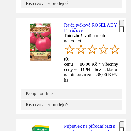
Rezervovat v prodejně
Rajče tyčkové ROSELADY
F1 růžové
Toto zboží zatím nikdo
nehodnotil.
(
0
)
cenu — 86,00 Kč * Všechny
ceny vč. DPH a bez nákladů
na přepravu za ks
86,00 Kč
*
/
ks
Koupit on-line
Rezervovat v prodejně
Přípravek na přírodní bázi s