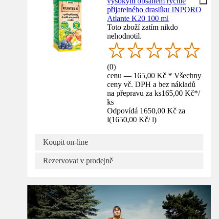
vysokým obsahem rychle
přijatelného draslíku INPORO
Atlante K20 100 ml
Toto zboží zatím nikdo
nehodnotil.
(
0
)
cenu — 165,00 Kč * Všechny
ceny vč. DPH a bez nákladů
na přepravu za ks
165,00 Kč
*
/
ks
Odpovídá 1650,00 Kč za
l
(
1650,00 Kč
/
l
)
Koupit on-line
Rezervovat v prodejně
Poradenství