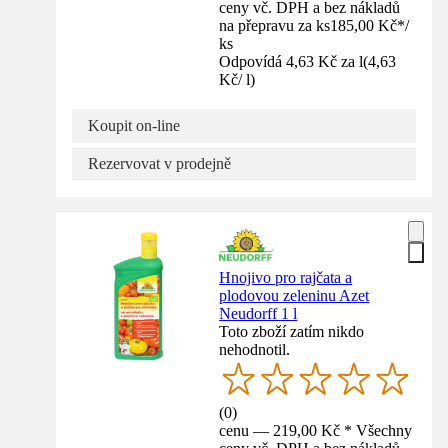
ceny vč. DPH a bez nákladů
na přepravu za ks
185,00 Kč
*
/
ks
Odpovídá 4,63 Kč za l
(
4,63
Kč
/
l
)
Koupit on-line
Rezervovat v prodejně
Hnojivo pro rajčata a
plodovou zeleninu Azet
Neudorff 1 l
Toto zboží zatím nikdo
nehodnotil.
(
0
)
cenu — 219,00 Kč * Všechny