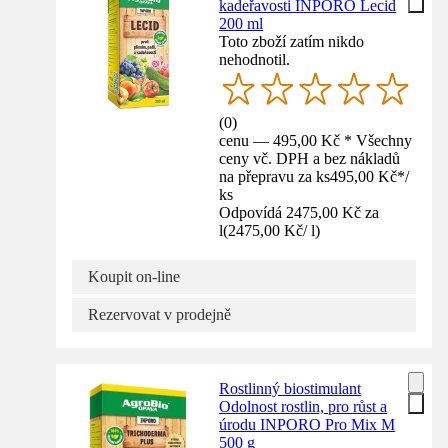
kadeřavosti INPORO Lecid
200 ml
Toto zboží zatím nikdo
nehodnotil.
(
0
)
cenu — 495,00 Kč * Všechny
ceny vč. DPH a bez nákladů
na přepravu za ks
495,00 Kč
*
/
ks
Odpovídá 2475,00 Kč za
l
(
2475,00 Kč
/
l
)
Koupit on-line
Rezervovat v prodejně
Rostlinný biostimulant
Odolnost rostlin, pro růst a
úrodu INPORO Pro Mix M
500 g