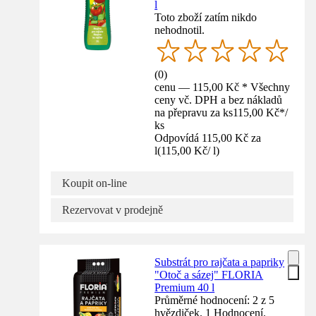
l
Toto zboží zatím nikdo
nehodnotil.
(
0
)
cenu — 115,00 Kč * Všechny
ceny vč. DPH a bez nákladů
na přepravu za ks
115,00 Kč
*
/
ks
Odpovídá 115,00 Kč za
l
(
115,00 Kč
/
l
)
Koupit on-line
Rezervovat v prodejně
Substrát pro rajčata a papriky
"Otoč a sázej" FLORIA
Premium 40 l
Průměrné hodnocení: 2 z 5
hvězdiček. 1 Hodnocení.