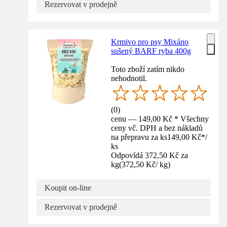
Rezervovat v prodejně
Krmivo pro psy Mixáno
sušený BARF ryba 400g
Toto zboží zatím nikdo
nehodnotil.
(
0
)
cenu — 149,00 Kč * Všechny
ceny vč. DPH a bez nákladů
na přepravu za ks
149,00 Kč
*
/
ks
Odpovídá 372,50 Kč za
kg
(
372,50 Kč
/
kg
)
Koupit on-line
Rezervovat v prodejně