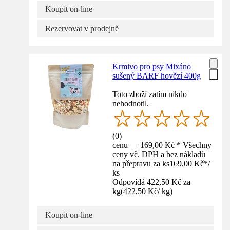
Koupit on-line
Rezervovat v prodejně
Krmivo pro psy Mixáno
sušený BARF hovězí 400g
Toto zboží zatím nikdo
nehodnotil.
(
0
)
cenu — 169,00 Kč * Všechny
ceny vč. DPH a bez nákladů
na přepravu za ks
169,00 Kč
*
/
ks
Odpovídá 422,50 Kč za
kg
(
422,50 Kč
/
kg
)
Koupit on-line