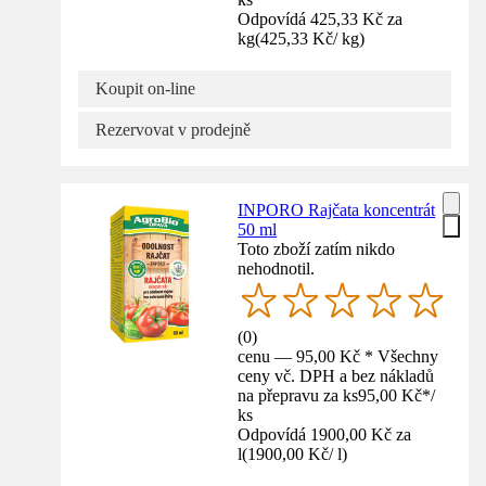
Odpovídá 425,33 Kč za
kg
(
425,33 Kč
/
kg
)
Koupit on-line
Rezervovat v prodejně
INPORO Rajčata koncentrát
50 ml
Toto zboží zatím nikdo
nehodnotil.
(
0
)
cenu — 95,00 Kč * Všechny
ceny vč. DPH a bez nákladů
na přepravu za ks
95,00 Kč
*
/
ks
Odpovídá 1900,00 Kč za
l
(
1900,00 Kč
/
l
)