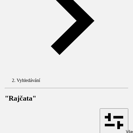
Vyhledávání
"Rajčata"
Všec