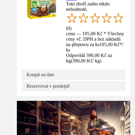
Toto zboží zatím nikdo
nehodnotil.
(
0
)
cenu — 195,00 Kč * Všechny
ceny vč. DPH a bez nákladů
na přepravu za ks
195,00 Kč
*
/
ks
Odpovídá 390,00 Kč za
kg
(
390,00 Kč
/
kg
)
Koupit on-line
Rezervovat v prodejně
Poradenství