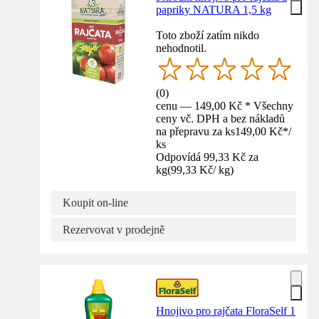
papriky NATURA 1,5 kg
Toto zboží zatím nikdo
nehodnotil.
(
0
)
cenu — 149,00 Kč * Všechny
ceny vč. DPH a bez nákladů
na přepravu za ks
149,00 Kč
*
/
ks
Odpovídá 99,33 Kč za
kg
(
99,33 Kč
/
kg
)
Koupit on-line
Rezervovat v prodejně
Hnojivo pro rajčata FloraSelf 1