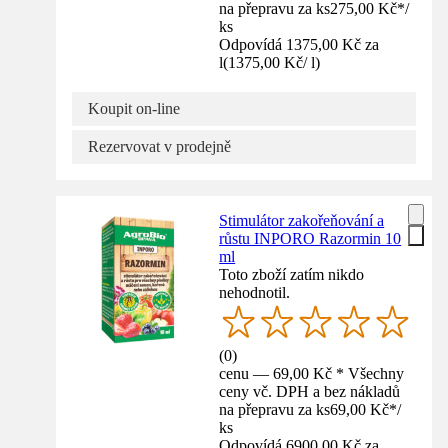
na přepravu za ks
275,00 Kč
*
/
ks
Odpovídá 1375,00 Kč za
l
(
1375,00 Kč
/
l
)
Koupit on-line
Rezervovat v prodejně
Stimulátor zakořeňování a
růstu INPORO Razormin 10
ml
Toto zboží zatím nikdo
nehodnotil.
(
0
)
cenu — 69,00 Kč * Všechny
ceny vč. DPH a bez nákladů
na přepravu za ks
69,00 Kč
*
/
ks
Odpovídá 6900,00 Kč za