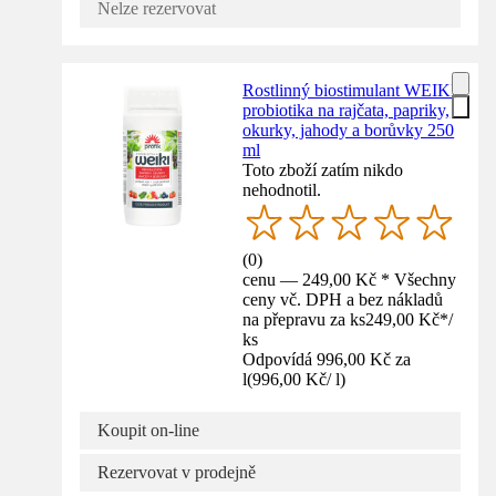
Nelze rezervovat
Rostlinný biostimulant WEIKI
probiotika na rajčata, papriky,
okurky, jahody a borůvky 250
ml
Toto zboží zatím nikdo
nehodnotil.
(
0
)
cenu — 249,00 Kč * Všechny
ceny vč. DPH a bez nákladů
na přepravu za ks
249,00 Kč
*
/
ks
Odpovídá 996,00 Kč za
l
(
996,00 Kč
/
l
)
Koupit on-line
Rezervovat v prodejně