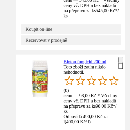
cenu — 545,00 Kč * Všechny
ceny vč. DPH a bez nákladů
na přepravu za ks
545,00 Kč
*
/
ks
Koupit on-line
Rezervovat v prodejně
Bioton fungicid 200 ml
Toto zboží zatím nikdo
nehodnotil.
(
0
)
cenu — 98,00 Kč * Všechny
ceny vč. DPH a bez nákladů
na přepravu za ks
98,00 Kč
*
/
ks
Odpovídá 490,00 Kč za
l
(
490,00 Kč
/
l
)