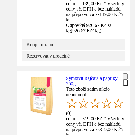
cenu — 139,00 Kč * Všechny
ceny vč. DPH a bez nákladů
na přepravu za ks
139,00 Kč
*
/
ks
Odpovídá 926,67 Kč za
kg
(
926,67 Kč
/
kg
)
Koupit on-line
Rezervovat v prodejně
Symbivit Rajčata a papriky
750g
Toto zboží zatím nikdo
nehodnotil.
(
0
)
cenu — 319,00 Kč * Všechny
ceny vč. DPH a bez nákladů
na přepravu za ks
319,00 Kč
*
/
ks