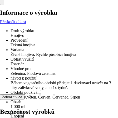
Informace o výrobku
Přeskočit oblast
Druh výrobku
Hnojivo
Provedení
Tekutá hnojiva
Varianta
Živné hnojivo, Rychle působící hnojiva
Oblast využití
Exteriér
Vhodné pro
Zelenina, Plodová zelenina
návod k použití
Během vegetačního období přidejte 1 dávkovací uzávěr na 3
litry zálivkové vody, a to 1x týdně.
Období používání
Duben, Květen, Červen, Červenec, Srpen
Zobrazit více
Obsah
1 000 ml
Bezpečnost výrobků
Využití
Hnojení