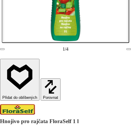
1
/
4
Porovnat
Hnojivo pro rajčata FloraSelf 1 l