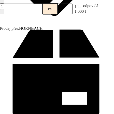
odpovídá
1 ks
ks
l
1,000 l
Prodej přes:
HORNBACH