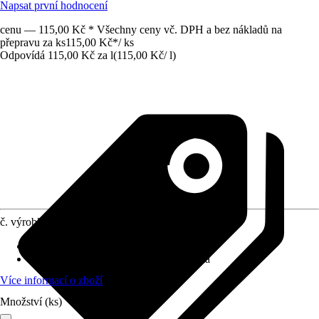
Napsat první hodnocení
cenu — 115,00 Kč * Všechny ceny vč. DPH a bez nákladů na
přepravu za ks
115,00 Kč
*
/
ks
Odpovídá 115,00 Kč za l
(
115,00 Kč
/
l
)
č. výrobku
12011583
Provedení
:
Tekutá hnojiva
Vhodné pro
:
Zelenina, Plodová zelenina
Více informací o zboží
Množství (ks)