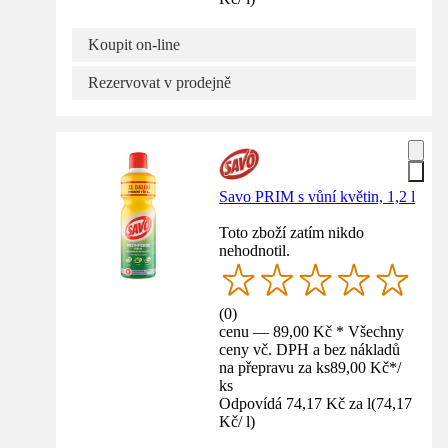
Koupit on-line
Rezervovat v prodejně
Savo PRIM s vůní květin, 1,2 l
Toto zboží zatím nikdo
nehodnotil.
(
0
)
cenu — 89,00 Kč * Všechny
ceny vč. DPH a bez nákladů
na přepravu za ks
89,00 Kč
*
/
ks
Odpovídá 74,17 Kč za l
(
74,17
Kč
/
l
)