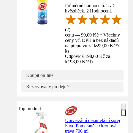
Průměrné hodnocení: 5 z 5
hvězdiček. 2 Hodnocení.
(
2
)
cenu — 99,00 Kč * Všechny
ceny vč. DPH a bez nákladů
na přepravu za ks
99,00 Kč
*
/
ks
Odpovídá 198,00 Kč za
l
(
198,00 Kč
/
l
)
Koupit on-line
Rezervovat v prodejně
Top produkt
Univerzální dezinfekční sprej
Savo Pomeranč a citronová
tráva 700 ml