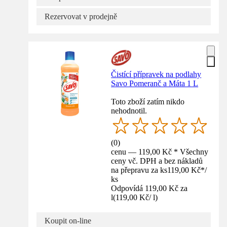
Rezervovat v prodejně
Čistící přípravek na podlahy
Savo Pomeranč a Máta 1 L
Toto zboží zatím nikdo
nehodnotil.
(
0
)
cenu — 119,00 Kč * Všechny
ceny vč. DPH a bez nákladů
na přepravu za ks
119,00 Kč
*
/
ks
Odpovídá 119,00 Kč za
l
(
119,00 Kč
/
l
)
Koupit on-line