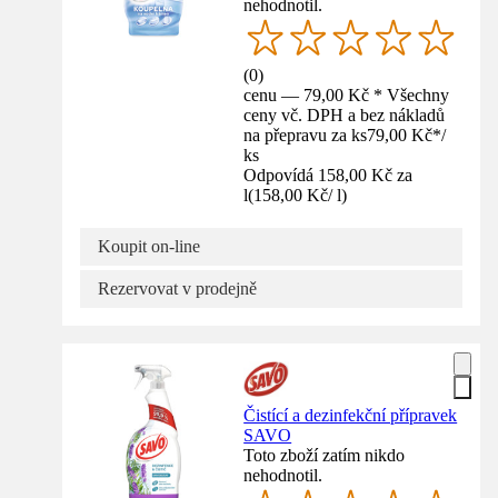
nehodnotil.
(
0
)
cenu — 79,00 Kč * Všechny
ceny vč. DPH a bez nákladů
na přepravu za ks
79,00 Kč
*
/
ks
Odpovídá 158,00 Kč za
l
(
158,00 Kč
/
l
)
Koupit on-line
Rezervovat v prodejně
Čistící a dezinfekční přípravek
SAVO
Toto zboží zatím nikdo
nehodnotil.