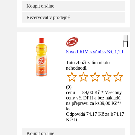
Koupit on-line
Rezervovat v prodejně
Savo PRIM s vůní svěží, 1,2 l
Toto zboží zatím nikdo
nehodnotil.
(
0
)
cenu — 89,00 Kč * Všechny
ceny vč. DPH a bez nákladů
na přepravu za ks
89,00 Kč
*
/
ks
Odpovídá 74,17 Kč za l
(
74,17
Kč
/
l
)
Koupit on-line