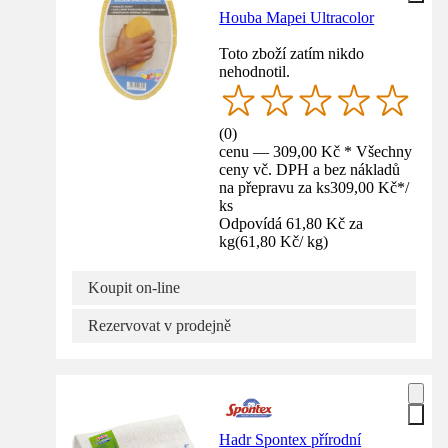
Houba Mapei Ultracolor
Toto zboží zatím nikdo
nehodnotil.
(
0
)
cenu — 309,00 Kč * Všechny
ceny vč. DPH a bez nákladů
na přepravu za ks
309,00 Kč
*
/
ks
Odpovídá 61,80 Kč za
kg
(
61,80 Kč
/
kg
)
Koupit on-line
Rezervovat v prodejně
Hadr Spontex přírodní