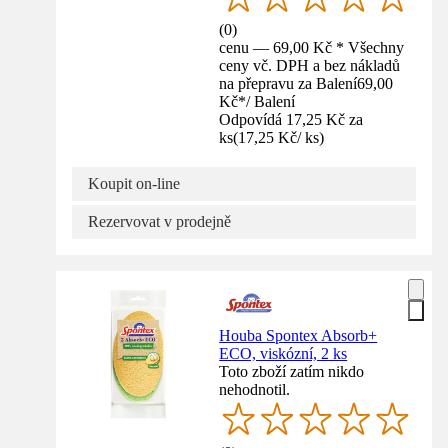
(
0
)
cenu — 69,00 Kč * Všechny
ceny vč. DPH a bez nákladů
na přepravu za Balení
69,00
Kč
*
/
Balení
Odpovídá 17,25 Kč za
ks
(
17,25 Kč
/
ks
)
Koupit on-line
Rezervovat v prodejně
Houba Spontex Absorb+
ECO, viskózní, 2 ks
Toto zboží zatím nikdo
nehodnotil.