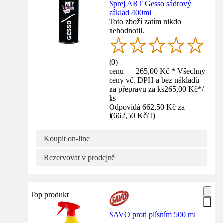
Sprej ART Gesso sádrový
základ 400ml
Toto zboží zatím nikdo
nehodnotil.
(
0
)
cenu — 265,00 Kč * Všechny
ceny vč. DPH a bez nákladů
na přepravu za ks
265,00 Kč
*
/
ks
Odpovídá 662,50 Kč za
l
(
662,50 Kč
/
l
)
Koupit on-line
Rezervovat v prodejně
Top produkt
SAVO proti plísním 500 ml