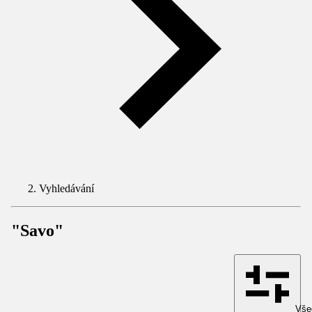
Vyhledávání
"Savo"
Všec