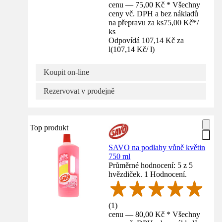
cenu — 75,00 Kč * Všechny
ceny vč. DPH a bez nákladů
na přepravu za ks
75,00 Kč
*
/
ks
Odpovídá 107,14 Kč za
l
(
107,14 Kč
/
l
)
Koupit on-line
Rezervovat v prodejně
Top produkt
SAVO na podlahy vůně květin
750 ml
Průměrné hodnocení: 5 z 5
hvězdiček. 1 Hodnocení.
(
1
)
cenu — 80,00 Kč * Všechny