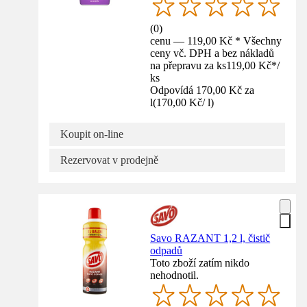
(
0
)
cenu — 119,00 Kč * Všechny
ceny vč. DPH a bez nákladů
na přepravu za ks
119,00 Kč
*
/
ks
Odpovídá 170,00 Kč za
l
(
170,00 Kč
/
l
)
Koupit on-line
Rezervovat v prodejně
Savo RAZANT 1,2 l, čistič
odpadů
Toto zboží zatím nikdo
nehodnotil.