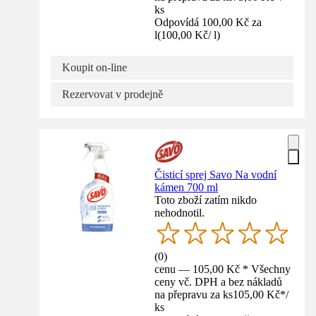
ks
Odpovídá 100,00 Kč za
l
(
100,00 Kč
/
l
)
Koupit on-line
Rezervovat v prodejně
Čisticí sprej Savo Na vodní
kámen 700 ml
Toto zboží zatím nikdo
nehodnotil.
(
0
)
cenu — 105,00 Kč * Všechny
ceny vč. DPH a bez nákladů
na přepravu za ks
105,00 Kč
*
/
ks