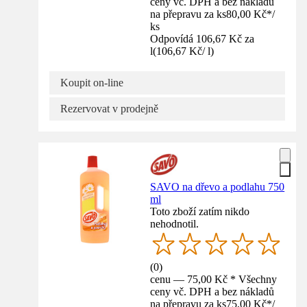
ceny vč. DPH a bez nákladů
na přepravu za ks
80,00 Kč
*
/
ks
Odpovídá 106,67 Kč za
l
(
106,67 Kč
/
l
)
Koupit on-line
Rezervovat v prodejně
SAVO na dřevo a podlahu 750
ml
Toto zboží zatím nikdo
nehodnotil.
(
0
)
cenu — 75,00 Kč * Všechny
ceny vč. DPH a bez nákladů
na přepravu za ks
75,00 Kč
*
/