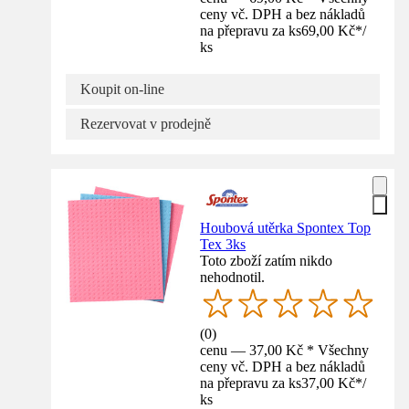
ceny vč. DPH a bez nákladů
na přepravu za ks
69,00 Kč
*
/
ks
Koupit on-line
Rezervovat v prodejně
Houbová utěrka Spontex Top
Tex 3ks
Toto zboží zatím nikdo
nehodnotil.
(
0
)
cenu — 37,00 Kč * Všechny
ceny vč. DPH a bez nákladů
na přepravu za ks
37,00 Kč
*
/
ks