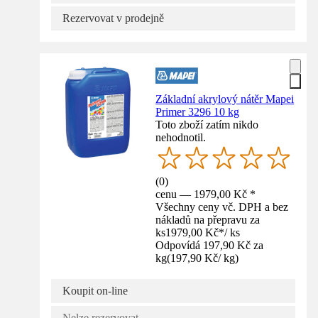
Rezervovat v prodejně
Základní akrylový nátěr Mapei
Primer 3296 10 kg
Toto zboží zatím nikdo
nehodnotil.
(
0
)
cenu — 1979,00 Kč *
Všechny ceny vč. DPH a bez
nákladů na přepravu za
ks
1979,00 Kč
*
/
ks
Odpovídá 197,90 Kč za
kg
(
197,90 Kč
/
kg
)
Koupit on-line
Nelze rezervovat