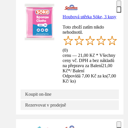
Houbová utěrka Söke, 3 kusy
Toto zboží zatím nikdo
nehodnotil.
(
0
)
cenu — 21,00 Kč * Všechny
ceny vč. DPH a bez nákladů
na přepravu za Balení
21,00
Kč
*
/
Balení
Odpovídá 7,00 Kč za ks
(
7,00
Kč
/
ks
)
Koupit on-line
Rezervovat v prodejně