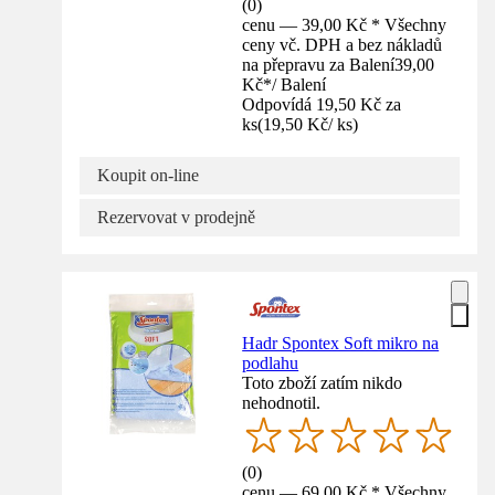
(
0
)
cenu — 39,00 Kč * Všechny
ceny vč. DPH a bez nákladů
na přepravu za Balení
39,00
Kč
*
/
Balení
Odpovídá 19,50 Kč za
ks
(
19,50 Kč
/
ks
)
Koupit on-line
Rezervovat v prodejně
Hadr Spontex Soft mikro na
podlahu
Toto zboží zatím nikdo
nehodnotil.
(
0
)
cenu — 69,00 Kč * Všechny