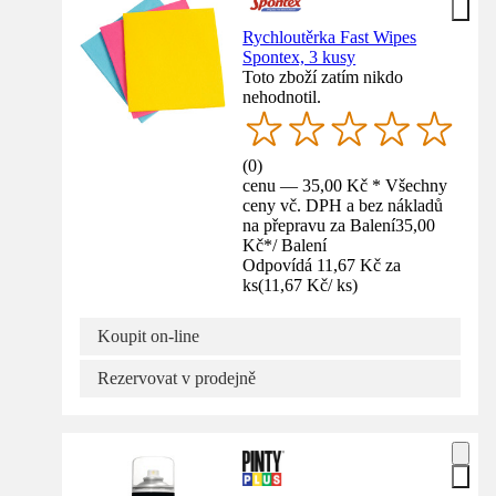
Rychloutěrka Fast Wipes
Spontex, 3 kusy
Toto zboží zatím nikdo
nehodnotil.
(
0
)
cenu — 35,00 Kč * Všechny
ceny vč. DPH a bez nákladů
na přepravu za Balení
35,00
Kč
*
/
Balení
Odpovídá 11,67 Kč za
ks
(
11,67 Kč
/
ks
)
Koupit on-line
Rezervovat v prodejně