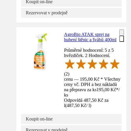
Koupit on-line
Rezervovat v prodejně
AgroBio ATAK sprej na
hubení štěnic a švábů 400ml
Průměrné hodnocení: 5 z 5
hvězdiček. 2 Hodnocení.
(
2
)
cenu — 195,00 Kč * Všechny
ceny vč. DPH a bez nákladů
na přepravu za ks
195,00 Kč
*
/
ks
Odpovídá 487,50 Kč za
l
(
487,50 Kč
/
l
)
Koupit on-line
Rezervovat v prodejně