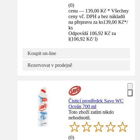
(
0
)
cenu — 139,00 Kč * Všechny
ceny vč. DPH a bez nákladů
na přepravu za ks
139,00 Kč
*
/
ks
Odpovídá 106,92 Kč za
l
(
106,92 Kč
/
l
)
Koupit on-line
Rezervovat v prodejně
Čisticí prostředek Savo WC
Oceán 700 ml
Toto zboží zatím nikdo
nehodnotil.
(
0
)