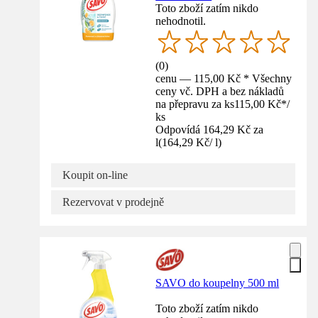
Toto zboží zatím nikdo
nehodnotil.
(
0
)
cenu — 115,00 Kč * Všechny
ceny vč. DPH a bez nákladů
na přepravu za ks
115,00 Kč
*
/
ks
Odpovídá 164,29 Kč za
l
(
164,29 Kč
/
l
)
Koupit on-line
Rezervovat v prodejně
SAVO do koupelny 500 ml
Toto zboží zatím nikdo