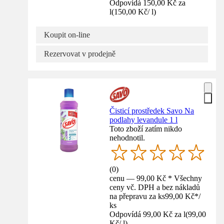
Odpovídá 150,00 Kč za
l
(
150,00 Kč
/
l
)
Koupit on-line
Rezervovat v prodejně
Čisticí prostředek Savo Na
podlahy levandule 1 l
Toto zboží zatím nikdo
nehodnotil.
(
0
)
cenu — 99,00 Kč * Všechny
ceny vč. DPH a bez nákladů
na přepravu za ks
99,00 Kč
*
/
ks
Odpovídá 99,00 Kč za l
(
99,00
Kč
/
l
)