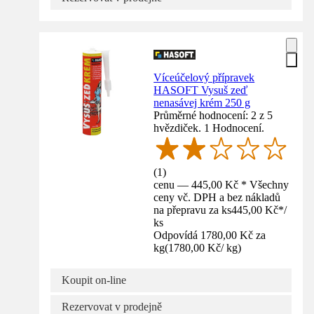
Víceúčelový přípravek
HASOFT Vysuš zeď
nenasávej krém 250 g
Průměrné hodnocení: 2 z 5
hvězdiček. 1 Hodnocení.
(
1
)
cenu — 445,00 Kč * Všechny
ceny vč. DPH a bez nákladů
na přepravu za ks
445,00 Kč
*
/
ks
Odpovídá 1780,00 Kč za
kg
(
1780,00 Kč
/
kg
)
Koupit on-line
Rezervovat v prodejně