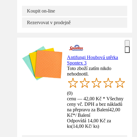
Koupit on-line
Rezervovat v prodejně
Antifungi Houbová utěrka
Spontex 3
Toto zboží zatím nikdo
nehodnotil.
(
0
)
cenu — 42,00 Kč * Všechny
ceny vč. DPH a bez nákladů
na přepravu za Balení
42,00
Kč
*
/
Balení
Odpovídá 14,00 Kč za
ks
(
14,00 Kč
/
ks
)