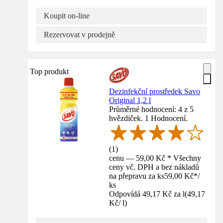
Koupit on-line
Rezervovat v prodejně
Top produkt
Dezinfekční prostředek Savo
Original 1,2 l
Průměrné hodnocení: 4 z 5
hvězdiček. 1 Hodnocení.
(
1
)
cenu — 59,00 Kč * Všechny
ceny vč. DPH a bez nákladů
na přepravu za ks
59,00 Kč
*
/
ks
Odpovídá 49,17 Kč za l
(
49,17
Kč
/
l
)