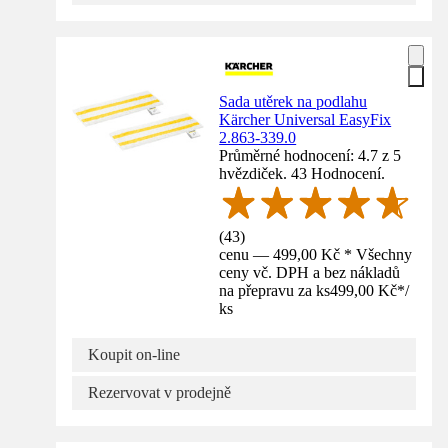
Sada utěrek na podlahu
Kärcher Universal EasyFix
2.863-339.0
Průměrné hodnocení: 4.7 z 5
hvězdiček. 43 Hodnocení.
(
43
)
cenu — 499,00 Kč * Všechny
ceny vč. DPH a bez nákladů
na přepravu za ks
499,00 Kč
*
/
ks
Koupit on-line
Rezervovat v prodejně