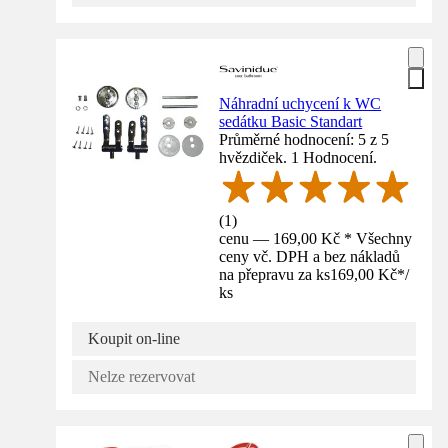
Náhradní uchycení k WC
sedátku Basic Standart
Průměrné hodnocení: 5 z 5
hvězdiček. 1 Hodnocení.
(
1
)
cenu — 169,00 Kč * Všechny
ceny vč. DPH a bez nákladů
na přepravu za ks
169,00 Kč
*
/
ks
Koupit on-line
Nelze rezervovat