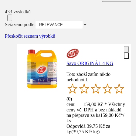
433 výsledků
Seřazeno podle:
Přeskočit seznam výrobků
Savo ORIGINÁL 4 KG
Toto zboží zatím nikdo
nehodnotil.
(
0
)
cenu — 159,00 Kč * Všechny
ceny vč. DPH a bez nákladů
na přepravu za ks
159,00 Kč
*
/
ks
Odpovídá 39,75 Kč za
kg
(
39,75 Kč
/
kg
)