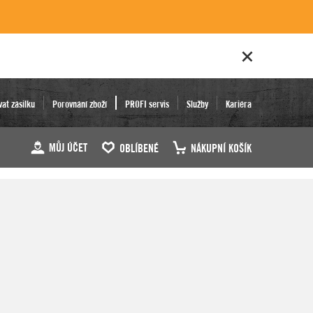
vat zásilku
Porovnání zboží
PROFI servis
Služby
Kariéra
MŮJ ÚČET
OBLÍBENÉ
NÁKUPNÍ KOŠÍK