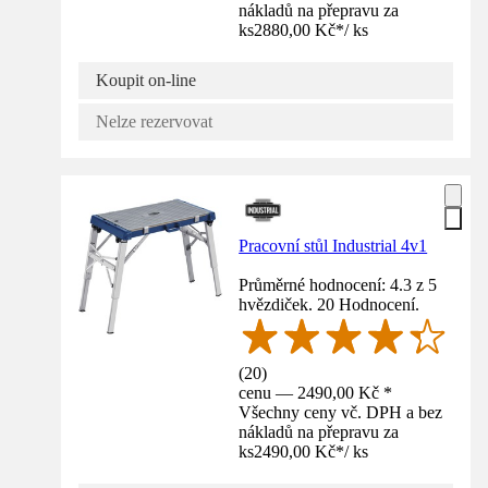
nákladů na přepravu za
ks
2880,00 Kč
*
/
ks
Koupit on-line
Nelze rezervovat
Pracovní stůl Industrial 4v1
Průměrné hodnocení: 4.3 z 5
hvězdiček. 20 Hodnocení.
(
20
)
cenu — 2490,00 Kč *
Všechny ceny vč. DPH a bez
nákladů na přepravu za
ks
2490,00 Kč
*
/
ks