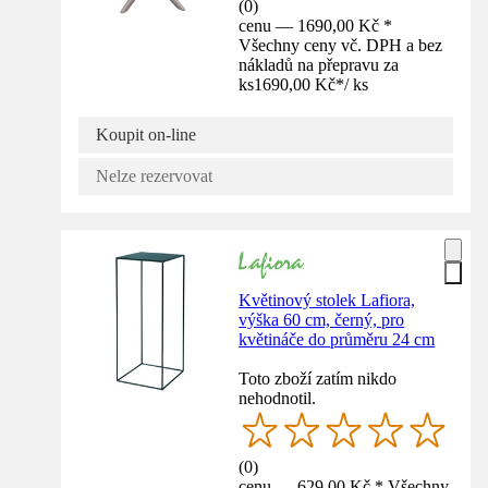
(
0
)
cenu — 1690,00 Kč *
Všechny ceny vč. DPH a bez
nákladů na přepravu za
ks
1690,00 Kč
*
/
ks
Koupit on-line
Nelze rezervovat
Květinový stolek Lafiora,
výška 60 cm, černý, pro
květináče do průměru 24 cm
Toto zboží zatím nikdo
nehodnotil.
(
0
)
cenu — 629,00 Kč * Všechny