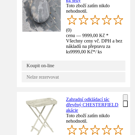
kg šedý
Toto zboží zatím nikdo
nehodnotil.
(
0
)
cenu — 9999,00 Kč *
Všechny ceny vč. DPH a bez
nákladů na přepravu za
ks
9999,00 Kč
*
/
ks
Koupit on-line
Nelze rezervovat
Zahradní odkládací tác
dřevěný CHESTERFIELD
akácie
Toto zboží zatím nikdo
nehodnotil.