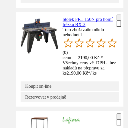
Stolek FRT-150N pro horní
frézku BX-3
Toto zboží zatím nikdo
nehodnotil.
(
0
)
cenu — 2190,00 Kč *
Všechny ceny vč. DPH a bez
nákladů na přepravu za
ks
2190,00 Kč
*
/
ks
Koupit on-line
Rezervovat v prodejně