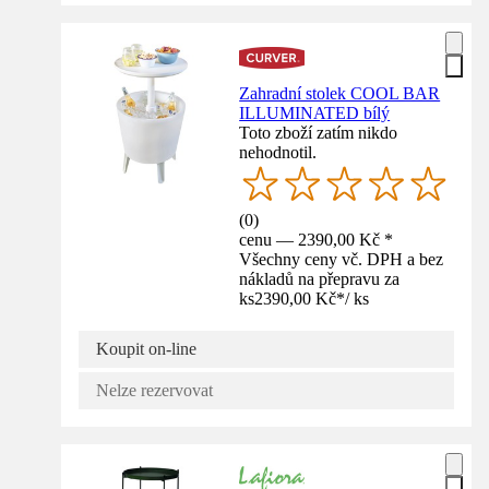
Zahradní stolek COOL BAR
ILLUMINATED bílý
Toto zboží zatím nikdo
nehodnotil.
(
0
)
cenu — 2390,00 Kč *
Všechny ceny vč. DPH a bez
nákladů na přepravu za
ks
2390,00 Kč
*
/
ks
Koupit on-line
Nelze rezervovat