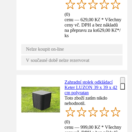
(
0
)
cenu — 629,00 Kč * Všechny
ceny vč. DPH a bez nákladů
na přepravu za ks
629,00 Kč
*
/
ks
Nelze koupit on-line
V současné době nelze rezervovat
Zahradní stolek odkládací
Keter LUZON 39 x 39 x 42
cm polyratan
Toto zboží zatím nikdo
nehodnotil.
(
0
)
cenu — 999,00 Kč * Všechny