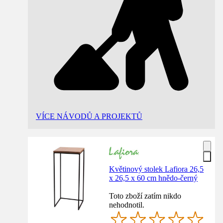
VÍCE NÁVODŮ A PROJEKTŮ
Květinový stolek Lafiora 26,5
x 26,5 x 60 cm hnědo-černý
Toto zboží zatím nikdo
nehodnotil.