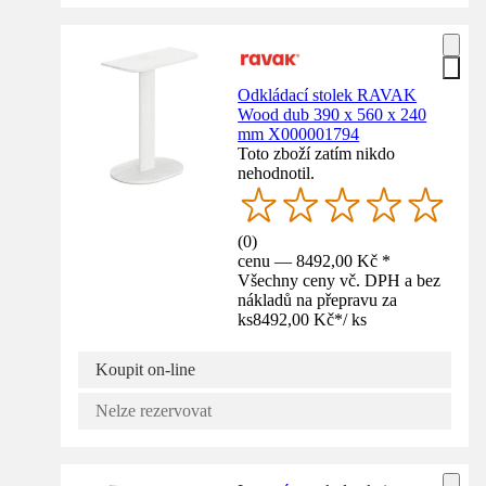
Odkládací stolek RAVAK
Wood dub 390 x 560 x 240
mm X000001794
Toto zboží zatím nikdo
nehodnotil.
(
0
)
cenu — 8492,00 Kč *
Všechny ceny vč. DPH a bez
nákladů na přepravu za
ks
8492,00 Kč
*
/
ks
Koupit on-line
Nelze rezervovat