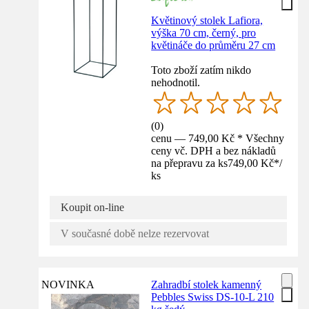
Květinový stolek Lafiora,
výška 70 cm, černý, pro
květináče do průměru 27 cm
Toto zboží zatím nikdo
nehodnotil.
(
0
)
cenu — 749,00 Kč * Všechny
ceny vč. DPH a bez nákladů
na přepravu za ks
749,00 Kč
*
/
ks
Koupit on-line
V současné době nelze rezervovat
NOVINKA
Zahradbí stolek kamenný
Pebbles Swiss DS-10-L 210