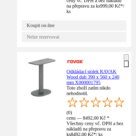
ceny vč. DPH a bez nákladů
na přepravu za ks
999,00 Kč
*
/
ks
Koupit on-line
Nelze rezervovat
Odkládací stolek RAVAK
Wood dub 390 x 560 x 240
mm X000001795
Toto zboží zatím nikdo
nehodnotil.
(
0
)
cenu — 8492,00 Kč *
Všechny ceny vč. DPH a bez
nákladů na přepravu za
ks
8492,00 Kč
*
/
ks