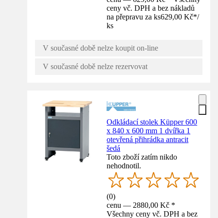
ceny vč. DPH a bez nákladů
na přepravu za ks
629,00 Kč
*
/
ks
V současné době nelze koupit on-line
V současné době nelze rezervovat
Odkládací stolek Küpper 600
x 840 x 600 mm 1 dvířka 1
otevřená přihrádka antracit
šedá
Toto zboží zatím nikdo
nehodnotil.
(
0
)
cenu — 2880,00 Kč *
Všechny ceny vč. DPH a bez