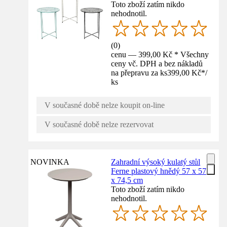
Toto zboží zatím nikdo
nehodnotil.
(
0
)
cenu — 399,00 Kč * Všechny
ceny vč. DPH a bez nákladů
na přepravu za ks
399,00 Kč
*
/
ks
V současné době nelze koupit on-line
V současné době nelze rezervovat
NOVINKA
Zahradní výsoký kulatý stůl
Ferne plastový hnědý 57 x 57
x 74,5 cm
Toto zboží zatím nikdo
nehodnotil.