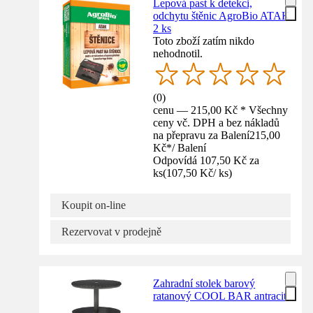
Lepová past k detekci,
odchytu štěnic AgroBio ATAK
2 ks
Toto zboží zatím nikdo
nehodnotil.
(
0
)
cenu — 215,00 Kč * Všechny
ceny vč. DPH a bez nákladů
na přepravu za Balení
215,00
Kč
*
/
Balení
Odpovídá 107,50 Kč za
ks
(
107,50 Kč
/
ks
)
Koupit on-line
Rezervovat v prodejně
Zahradní stolek barový
ratanový COOL BAR antracit