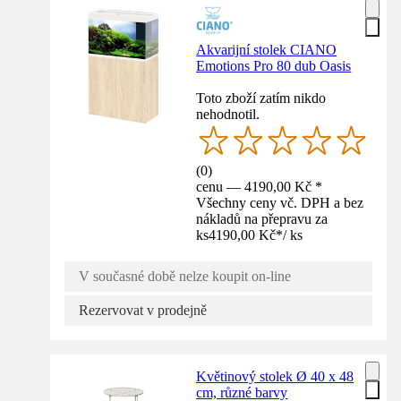
Akvarijní stolek CIANO
Emotions Pro 80 dub Oasis
Toto zboží zatím nikdo
nehodnotil.
(
0
)
cenu — 4190,00 Kč *
Všechny ceny vč. DPH a bez
nákladů na přepravu za
ks
4190,00 Kč
*
/
ks
V současné době nelze koupit on-line
Rezervovat v prodejně
Květinový stolek Ø 40 x 48
cm, různé barvy