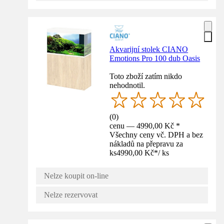
Akvarijní stolek CIANO
Emotions Pro 100 dub Oasis
Toto zboží zatím nikdo
nehodnotil.
(
0
)
cenu — 4990,00 Kč *
Všechny ceny vč. DPH a bez
nákladů na přepravu za
ks
4990,00 Kč
*
/
ks
Nelze koupit on-line
Nelze rezervovat