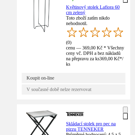
Květinový stolek Lafiora 60
cm zelený
Toto zboží zatím nikdo
nehodnotil.
(
0
)
cenu — 369,00 Kč * Všechny
ceny vč. DPH a bez nákladů
na přepravu za ks
369,00 Kč
*
/
ks
Koupit on-line
V současné době nelze rezervovat
Skládací stolek pro pec na
pizzu TENNEKER
Průměrné hodnocení: 4.5 z 5