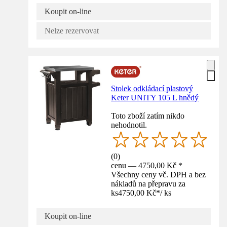
Koupit on-line
Nelze rezervovat
Stolek odkládací plastový
Keter UNITY 105 L hnědý
Toto zboží zatím nikdo
nehodnotil.
(
0
)
cenu — 4750,00 Kč *
Všechny ceny vč. DPH a bez
nákladů na přepravu za
ks
4750,00 Kč
*
/
ks
Koupit on-line