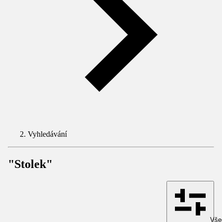
Vyhledávání
"Stolek"
Všec