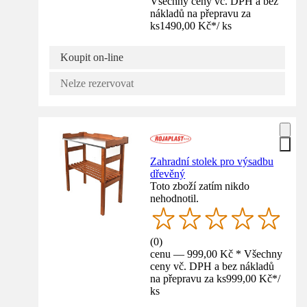
Všechny ceny vč. DPH a bez
nákladů na přepravu za
ks
1490,00 Kč
*
/
ks
Koupit on-line
Nelze rezervovat
Zahradní stolek pro výsadbu
dřevěný
Toto zboží zatím nikdo
nehodnotil.
(
0
)
cenu — 999,00 Kč * Všechny
ceny vč. DPH a bez nákladů
na přepravu za ks
999,00 Kč
*
/
ks