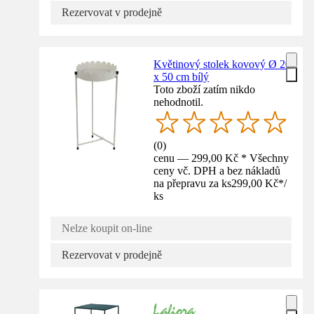
Rezervovat v prodejně
Květinový stolek kovový Ø 20
x 50 cm bílý
Toto zboží zatím nikdo
nehodnotil.
(
0
)
cenu — 299,00 Kč * Všechny
ceny vč. DPH a bez nákladů
na přepravu za ks
299,00 Kč
*
/
ks
Nelze koupit on-line
Rezervovat v prodejně