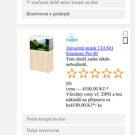
V současné době nelze koupit on-line
Rezervovat v prodejně
Akvarijní stolek CIANO
Emotions Pro 80
Toto zboží zatím nikdo
nehodnotil.
(
0
)
cenu — 4190,00 Kč *
Všechny ceny vč. DPH a bez
nákladů na přepravu za
ks
4190,00 Kč
*
/
ks
Nelze koupit on-line
Nelze rezervovat