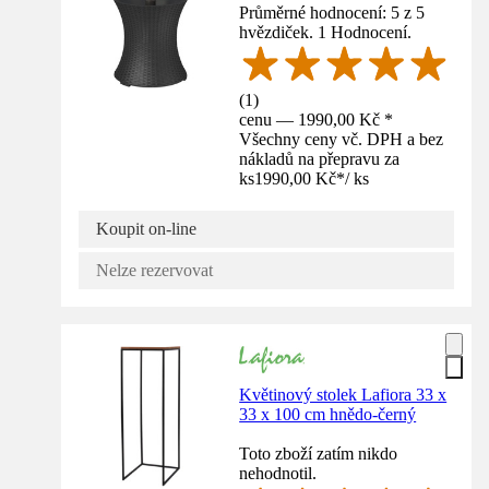
Průměrné hodnocení: 5 z 5
hvězdiček. 1 Hodnocení.
(
1
)
cenu — 1990,00 Kč *
Všechny ceny vč. DPH a bez
nákladů na přepravu za
ks
1990,00 Kč
*
/
ks
Koupit on-line
Nelze rezervovat
Květinový stolek Lafiora 33 x
33 x 100 cm hnědo-černý
Toto zboží zatím nikdo
nehodnotil.