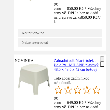
(
0
)
cenu — 850,00 Kč * Všechny
ceny vč. DPH a bez nákladů
na přepravu za ks
850,00 Kč
*
/
ks
Koupit on-line
Nelze rezervovat
NOVINKA
Zahradní odkládací stolek a
židle 2v1 MILANE plastový
48,5 x 48,5 x 42 cm béžový
Toto zboží zatím nikdo
nehodnotil.
(
0
)
cenu — 649,00 Kč * Všechny
ceny vč. DPH a bez nákladů