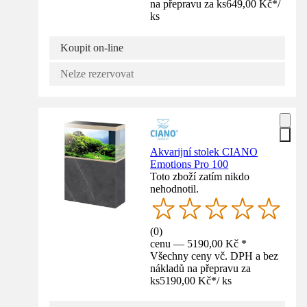
na přepravu za ks
649,00 Kč
*
/
ks
Koupit on-line
Nelze rezervovat
Akvarijní stolek CIANO
Emotions Pro 100
Toto zboží zatím nikdo
nehodnotil.
(
0
)
cenu — 5190,00 Kč *
Všechny ceny vč. DPH a bez
nákladů na přepravu za
ks
5190,00 Kč
*
/
ks