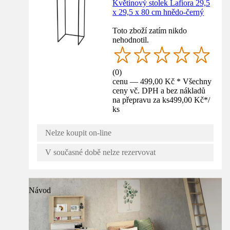
Květinový stolek Lafiora 29,5
x 29,5 x 80 cm hnědo-černý
Toto zboží zatím nikdo
nehodnotil.
(
0
)
cenu — 499,00 Kč * Všechny
ceny vč. DPH a bez nákladů
na přepravu za ks
499,00 Kč
*
/
ks
Nelze koupit on-line
V současné době nelze rezervovat
Návod