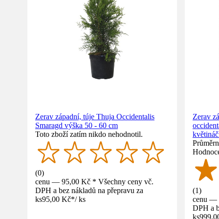
Zerav západní, túje Thuja Occidentalis
Zerav zá
Smaragd výška 50 - 60 cm
occident
Toto zboží zatím nikdo nehodnotil.
květináč
Průměrné
Hodnoce
(
0
)
cenu — 95,00 Kč * Všechny ceny vč.
DPH a bez nákladů na přepravu za
(
1
)
ks
95,00 Kč
*
/
ks
cenu — 
DPH a b
ks
999,0