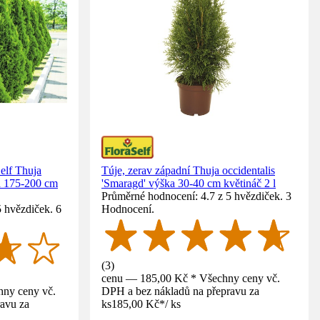
elf Thuja
Túje, zerav západní Thuja occidentalis
ka 175-200 cm
'Smaragd' výška 30-40 cm květináč 2 l
Průměrné hodnocení: 4.7 z 5 hvězdiček. 3
 hvězdiček. 6
Hodnocení.
(
3
)
cenu — 185,00 Kč * Všechny ceny vč.
ny ceny vč.
DPH a bez nákladů na přepravu za
avu za
ks
185,00 Kč
*
/
ks