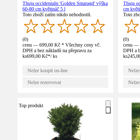
Thuja occidentalis 'Golden Smaragd' výška
Thuja oc
60-80 cm květináč 5 l
cm květi
Toto zboží zatím nikdo nehodnotil.
Toto zbo
(
0
)
(
0
)
cenu — 699,00 Kč * Všechny ceny vč.
cenu — 
DPH a bez nákladů na přepravu za
DPH a b
ks
699,00 Kč
*
/
ks
ks
245,0
Nelze koupit on-line
Nelze
Nelze rezervovat
Nelze
Top produkt