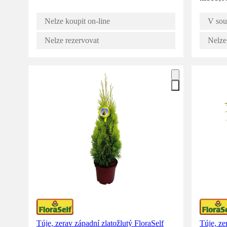
Nelze koupit on-line
V sou
Nelze rezervovat
Nelze
Túje, zerav západní zlatožlutý FloraSelf
Túje, ze