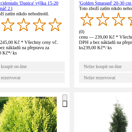
cidentalis 'Danica' výška 15-20
'Golden Smaragd' 20-30 cm k
náč 2 l
Toto zboží zatím nikdo neho
ží zatím nikdo nehodnotil.
(
0
)
cenu — 239,00 Kč * Všechn
245,00 Kč * Všechny ceny vč.
DPH a bez nákladů na přepr
ez nákladů na přepravu za
ks
239,00 Kč
*
/
ks
0 Kč
*
/
ks
 koupit on-line
Nelze koupit on-line
 rezervovat
Nelze rezervovat