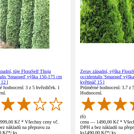
padní, túje FloraSelf Thuja
Zerav západní, výška FloraS
alis 'Smaragd' výška 150-175 cm
occidentalis 'Smaragd' výš
 12 l
květináč 15 l
 hodnocení: 3 z 5 hvězdiček. 1
Průměrné hodnocení: 3.7 z 5
ní.
Hodnocení.
(
6
)
999,00 Kč * Všechny ceny vč.
cenu — 1490,00 Kč * Všech
ez nákladů na přepravu za
DPH a bez nákladů na přepr
0 Kč
*
/
ks
ks
1490,00 Kč
*
/
ks