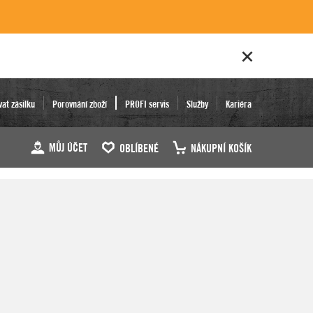
vat zásilku
Porovnání zboží
PROFI servis
Služby
Kariéra
MŮJ ÚČET
OBLÍBENÉ
NÁKUPNÍ KOŠÍK