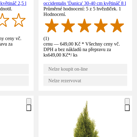
větináč 2,5 l
occidentalis 'Danica' 30-40 cm květináč 8 l
dnotil.
Průměrné hodnocení: 5 z 5 hvězdiček. 1
Hodnocení.
y ceny vč.
(
1
)
avu za
cenu — 649,00 Kč * Všechny ceny vč.
DPH a bez nákladů na přepravu za
ks
649,00 Kč
*
/
ks
Nelze koupit on-line
Nelze rezervovat