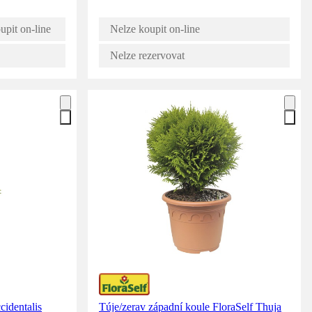
upit on-line
Nelze koupit on-line
Nelze rezervovat
cidentalis
Túje/zerav západní koule FloraSelf Thuja