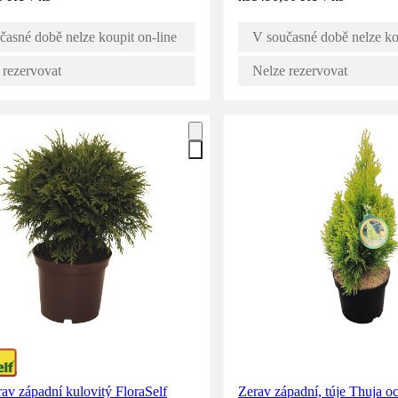
časné době nelze koupit on-line
V současné době nelze ko
 rezervovat
Nelze rezervovat
rav západní kulovitý FloraSelf
Zerav západní, túje Thuja oc