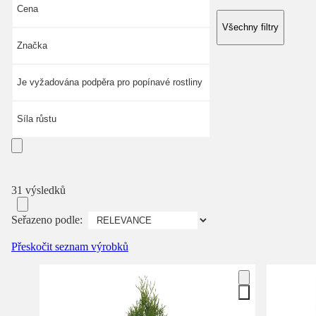
Cena
Všechny filtry
Značka
Je vyžadována podpěra pro popínavé rostliny
Síla růstu
31 výsledků
Seřazeno podle:
Přeskočit seznam výrobků