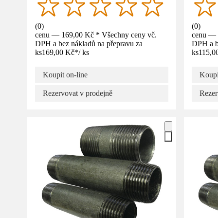
(
0
)
(
0
)
cenu — 169,00 Kč * Všechny ceny vč.
cenu — 
DPH a bez nákladů na přepravu za
DPH a b
ks
169,00 Kč
*
/
ks
ks
115,0
Koupit on-line
Koupi
Rezervovat v prodejně
Rezer