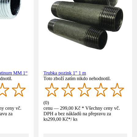
latinum MM 1“
Trubka pozink 1" 1 m
dnotil.
Toto zboží zatím nikdo nehodnotil.
(
0
)
y ceny vč.
cenu — 299,00 Kč * Všechny ceny vč.
avu za
DPH a bez nákladů na přepravu za
ks
299,00 Kč
*
/
ks