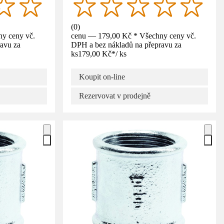
(
0
)
y ceny vč.
cenu — 179,00 Kč * Všechny ceny vč.
avu za
DPH a bez nákladů na přepravu za
ks
179,00 Kč
*
/
ks
Koupit on-line
Rezervovat v prodejně