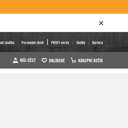
vat zásilku
Porovnání zboží
PROFI servis
Služby
Kariéra
MŮJ ÚČET
OBLÍBENÉ
NÁKUPNÍ KOŠÍK