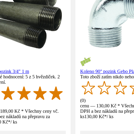
pozink 3/4" 1 m
Koleno 90° pozink Gebo P
 hodnocení: 5 z 5 hvězdiček. 2
Toto zboží zatím nikdo neho
ní.
(
0
)
cenu — 130,00 Kč * Všechn
189,00 Kč * Všechny ceny vč.
DPH a bez nákladů na přepr
ez nákladů na přepravu za
ks
130,00 Kč
*
/
ks
0 Kč
*
/
ks