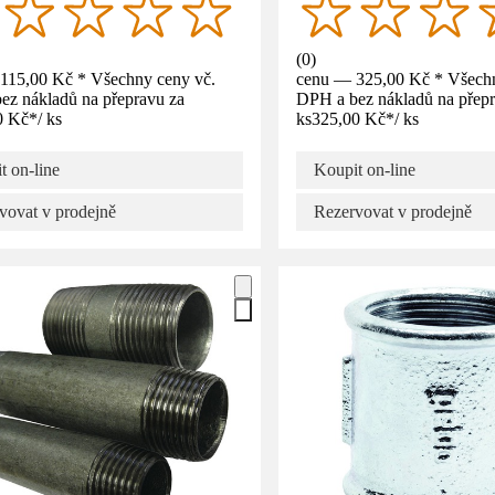
(
0
)
115,00 Kč * Všechny ceny vč.
cenu — 325,00 Kč * Všechn
ez nákladů na přepravu za
DPH a bez nákladů na přepr
0 Kč
*
/
ks
ks
325,00 Kč
*
/
ks
t on-line
Koupit on-line
vovat v prodejně
Rezervovat v prodejně