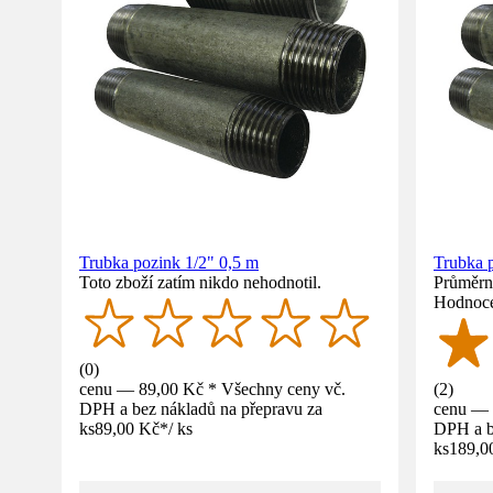
Trubka pozink 1/2" 0,5 m
Trubka 
Toto zboží zatím nikdo nehodnotil.
Průměrné
Hodnoce
(
0
)
cenu — 89,00 Kč * Všechny ceny vč.
(
2
)
DPH a bez nákladů na přepravu za
cenu — 
ks
89,00 Kč
*
/
ks
DPH a b
ks
189,0