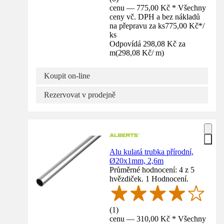
cenu — 775,00 Kč * Všechny
ceny vč. DPH a bez nákladů
na přepravu za ks
775,00 Kč
*
/
ks
Odpovídá 298,08 Kč za
m
(
298,08 Kč
/
m
)
Koupit on-line
Rezervovat v prodejně
Alu kulatá trubka přírodní,
Ø20x1mm, 2,6m
Průměrné hodnocení: 4 z 5
hvězdiček. 1 Hodnocení.
(
1
)
cenu — 310,00 Kč * Všechny