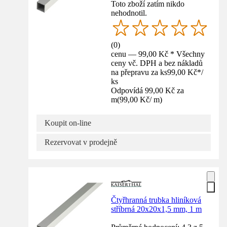
Toto zboží zatím nikdo
nehodnotil.
(
0
)
cenu — 99,00 Kč * Všechny
ceny vč. DPH a bez nákladů
na přepravu za ks
99,00 Kč
*
/
ks
Odpovídá 99,00 Kč za
m
(
99,00 Kč
/
m
)
Koupit on-line
Rezervovat v prodejně
Čtyřhranná trubka hliníková
stříbrná 20x20x1,5 mm, 1 m