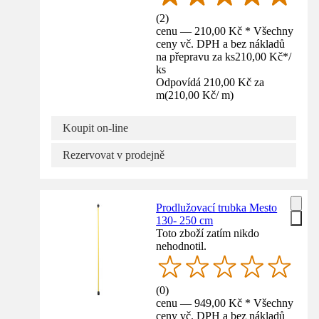
(
2
)
cenu — 210,00 Kč * Všechny
ceny vč. DPH a bez nákladů
na přepravu za ks
210,00 Kč
*
/
ks
Odpovídá 210,00 Kč za
m
(
210,00 Kč
/
m
)
Koupit on-line
Rezervovat v prodejně
Prodlužovací trubka Mesto
130- 250 cm
Toto zboží zatím nikdo
nehodnotil.
(
0
)
cenu — 949,00 Kč * Všechny
ceny vč. DPH a bez nákladů