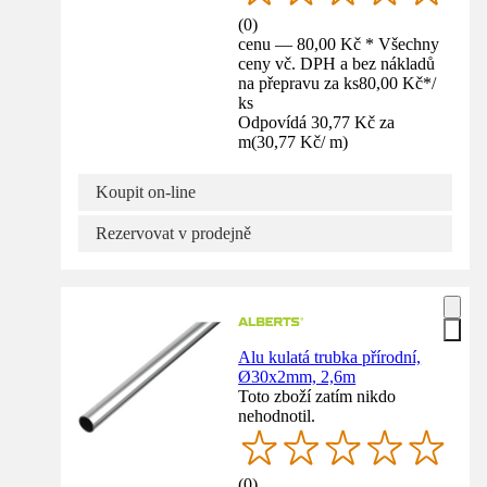
(
0
)
cenu — 80,00 Kč * Všechny
ceny vč. DPH a bez nákladů
na přepravu za ks
80,00 Kč
*
/
ks
Odpovídá 30,77 Kč za
m
(
30,77 Kč
/
m
)
Koupit on-line
Rezervovat v prodejně
Alu kulatá trubka přírodní,
Ø30x2mm, 2,6m
Toto zboží zatím nikdo
nehodnotil.
(
0
)