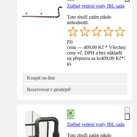
Zpětné vedení vody JBL sada
Toto zboží zatím nikdo
nehodnotil.
(
0
)
cenu — 409,00 Kč * Všechny
ceny vč. DPH a bez nákladů
na přepravu za ks
409,00 Kč
*
/
ks
Koupit on-line
Rezervovat v prodejně
Zpětné vedení vody JBL sada
Toto zboží zatím nikdo