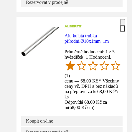
Rezervovat v prodejně
Alu kulatá trubka
přírodní,Ø10x1mm, 1m
Průměrné hodnocení: 1 z 5
hvězdiček. 1 Hodnocení.
(
1
)
cenu — 68,00 Kč * Všechny
ceny vč. DPH a bez nákladů
na přepravu za ks
68,00 Kč
*
/
ks
Odpovídá 68,00 Kč za
m
(
68,00 Kč
/
m
)
Koupit on-line