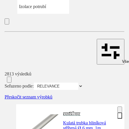
Izolace potrubí
Všec
2813 výsledků
Seřazeno podle:
Přeskočit seznam výrobků
Kulatá trubka hliníková
stříbrná Ø 6 mm, 1m