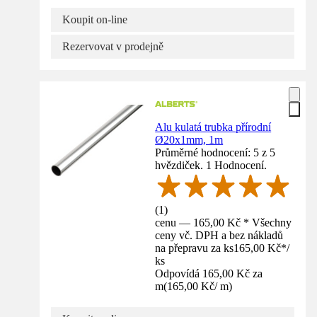
Koupit on-line
Rezervovat v prodejně
Alu kulatá trubka přírodní
Ø20x1mm, 1m
Průměrné hodnocení: 5 z 5
hvězdiček. 1 Hodnocení.
(
1
)
cenu — 165,00 Kč * Všechny
ceny vč. DPH a bez nákladů
na přepravu za ks
165,00 Kč
*
/
ks
Odpovídá 165,00 Kč za
m
(
165,00 Kč
/
m
)