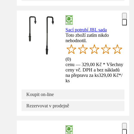
Sací potrubí JBL sada
Toto zboží zatím nikdo
nehodnotil.
(
0
)
cenu — 329,00 Kč * Všechny
ceny vč. DPH a bez nákladů
na přepravu za ks
329,00 Kč
*
/
ks
Koupit on-line
Rezervovat v prodejně