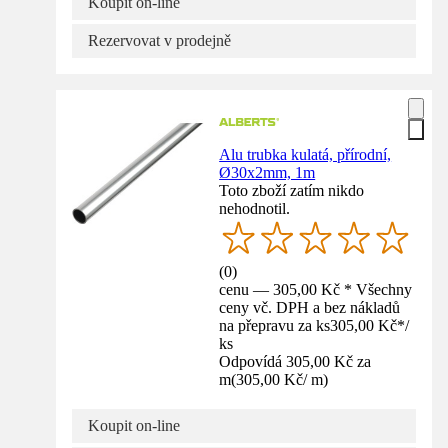
Koupit on-line
Rezervovat v prodejně
Alu trubka kulatá, přírodní,
Ø30x2mm, 1m
Toto zboží zatím nikdo
nehodnotil.
(
0
)
cenu — 305,00 Kč * Všechny
ceny vč. DPH a bez nákladů
na přepravu za ks
305,00 Kč
*
/
ks
Odpovídá 305,00 Kč za
m
(
305,00 Kč
/
m
)
Koupit on-line