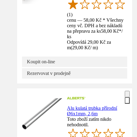
(
1
)
cenu — 58,00 Kč * Všechny
ceny vč. DPH a bez nákladů
na přepravu za ks
58,00 Kč
*
/
ks
Odpovídá 29,00 Kč za
m
(
29,00 Kč
/
m
)
Koupit on-line
Rezervovat v prodejně
Alu kulatá trubka přírodní
Ø6x1mm, 2,6m
Toto zboží zatím nikdo
nehodnotil.