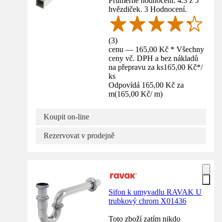
Průměrné hodnocení: 4.3 z 5
hvězdiček. 3 Hodnocení.
(
3
)
cenu — 165,00 Kč * Všechny
ceny vč. DPH a bez nákladů
na přepravu za ks
165,00 Kč
*
/
ks
Odpovídá 165,00 Kč za
m
(
165,00 Kč
/
m
)
Koupit on-line
Rezervovat v prodejně
Sifon k umyvadlu RAVAK U
trubkový chrom X01436
Toto zboží zatím nikdo