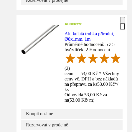
Rezervovat v prodejně
Alu kulatá trubka přírodní,
Ø8x1mm, 1m
Průměrné hodnocení: 5 z 5
hvězdiček. 2 Hodnocení.
(
2
)
cenu — 53,00 Kč * Všechny
ceny vč. DPH a bez nákladů
na přepravu za ks
53,00 Kč
*
/
ks
Odpovídá 53,00 Kč za
m
(
53,00 Kč
/
m
)
Koupit on-line
Rezervovat v prodejně