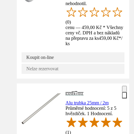
nehodnotil.
(
0
)
cenu — 459,00 Kč * Všechny
ceny vč. DPH a bez nákladů
na přepravu za ks
459,00 Kč
*
/
ks
Koupit on-line
Nelze rezervovat
Alu trubka 25mm / 2m
Průměrné hodnocení: 5 z 5
hvězdiček. 1 Hodnocení.
(
1
)