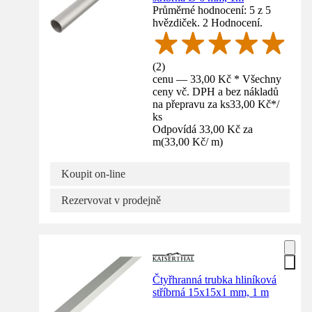
Průměrné hodnocení: 5 z 5
hvězdiček. 2 Hodnocení.
(
2
)
cenu — 33,00 Kč * Všechny
ceny vč. DPH a bez nákladů
na přepravu za ks
33,00 Kč
*
/
ks
Odpovídá 33,00 Kč za
m
(
33,00 Kč
/
m
)
Koupit on-line
Rezervovat v prodejně
Čtyřhranná trubka hliníková
stříbrná 15x15x1 mm, 1 m