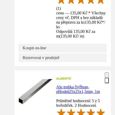
(
1
)
cenu — 135,00 Kč * Všechny
ceny vč. DPH a bez nákladů
na přepravu za ks
135,00 Kč
*
/
ks
Odpovídá 135,00 Kč za
m
(
135,00 Kč
/
m
)
Koupit on-line
Rezervovat v prodejně
Alu trubka čtyřhran,
přírodní25x25x1,5mm, 1m
Průměrné hodnocení: 5 z 5
hvězdiček. 2 Hodnocení.