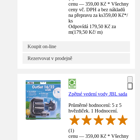
cenu — 359,00 Kč * Všechny
ceny vč. DPH a bez nákladů
na přepravu za ks
359,00 Kč
*
/
ks
Odpovídá 179,50 Kč za
m
(
179,50 Kč
/
m
)
Koupit on-line
Rezervovat v prodejně
Zpětné vedení vody JBL sada
Průměrné hodnocení: 5 z 5
hvězdiček. 1 Hodnocení.
(
1
)
cenu — 359,00 Kč * Všechny