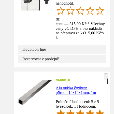
nehodnotil.
(
0
)
cenu — 315,00 Kč * Všechny
ceny vč. DPH a bez nákladů
na přepravu za ks
315,00 Kč
*
/
ks
Koupit on-line
Rezervovat v prodejně
Alu trubka čtyřhran,
přírodní15x15x1mm, 1m
Průměrné hodnocení: 5 z 5
hvězdiček. 1 Hodnocení.