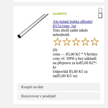
Alu kulatá trubka přírodní
Ø15x1mm, 1m
Toto zboží zatím nikdo
nehodnotil.
(
0
)
cenu — 85,00 Kč * Všechny
ceny vč. DPH a bez nákladů
na přepravu za ks
85,00 Kč
*
/
ks
Odpovídá 85,00 Kč za
m
(
85,00 Kč
/
m
)
Koupit on-line
Rezervovat v prodejně