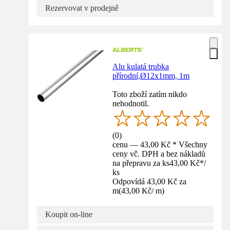
Rezervovat v prodejně
Alu kulatá trubka
přírodní,Ø12x1mm, 1m
Toto zboží zatím nikdo
nehodnotil.
(
0
)
cenu — 43,00 Kč * Všechny
ceny vč. DPH a bez nákladů
na přepravu za ks
43,00 Kč
*
/
ks
Odpovídá 43,00 Kč za
m
(
43,00 Kč
/
m
)
Koupit on-line