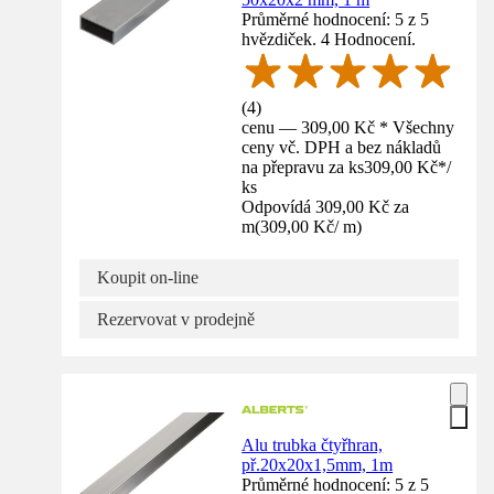
Průměrné hodnocení: 5 z 5
hvězdiček. 4 Hodnocení.
(
4
)
cenu — 309,00 Kč * Všechny
ceny vč. DPH a bez nákladů
na přepravu za ks
309,00 Kč
*
/
ks
Odpovídá 309,00 Kč za
m
(
309,00 Kč
/
m
)
Koupit on-line
Rezervovat v prodejně
Alu trubka čtyřhran,
př.20x20x1,5mm, 1m
Průměrné hodnocení: 5 z 5