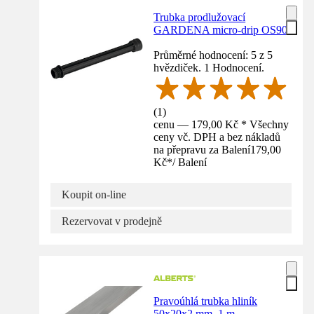
Trubka prodlužovací
GARDENA micro-drip OS90
Průměrné hodnocení: 5 z 5
hvězdiček. 1 Hodnocení.
(
1
)
cenu — 179,00 Kč * Všechny
ceny vč. DPH a bez nákladů
na přepravu za Balení
179,00
Kč
*
/
Balení
Koupit on-line
Rezervovat v prodejně
Pravoúhlá trubka hliník
50x20x2 mm, 1 m