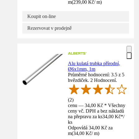
m
(
239,00 Kč
/
m
)
Koupit on-line
Rezervovat v prodejně
Alu kulatá trubka přírodní,
Ø6x1mm, 1m
Průměrné hodnocení: 3.5 z 5
hvězdiček. 2 Hodnocení.
(
2
)
cenu — 34,00 Kč * Všechny
ceny vč. DPH a bez nákladů
na přepravu za ks
34,00 Kč
*
/
ks
Odpovídá 34,00 Kč za
m
(
34,00 Kč
/
m
)