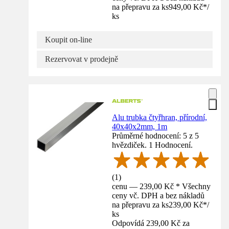
na přepravu za ks
949,00 Kč
*
/
ks
Koupit on-line
Rezervovat v prodejně
Alu trubka čtyřhran, přírodní,
40x40x2mm, 1m
Průměrné hodnocení: 5 z 5
hvězdiček. 1 Hodnocení.
(
1
)
cenu — 239,00 Kč * Všechny
ceny vč. DPH a bez nákladů
na přepravu za ks
239,00 Kč
*
/
ks
Odpovídá 239,00 Kč za