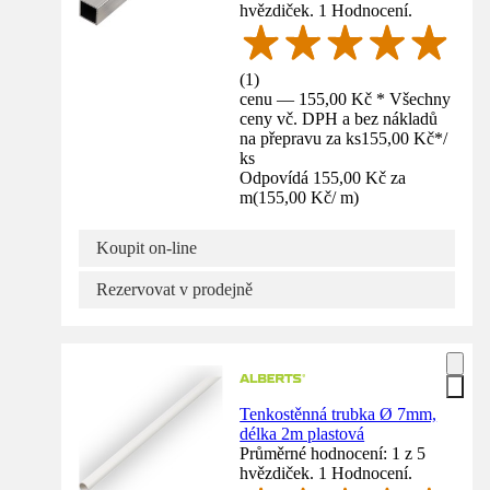
hvězdiček. 1 Hodnocení.
(
1
)
cenu — 155,00 Kč * Všechny
ceny vč. DPH a bez nákladů
na přepravu za ks
155,00 Kč
*
/
ks
Odpovídá 155,00 Kč za
m
(
155,00 Kč
/
m
)
Koupit on-line
Rezervovat v prodejně
Tenkostěnná trubka Ø 7mm,
délka 2m plastová
Průměrné hodnocení: 1 z 5
hvězdiček. 1 Hodnocení.