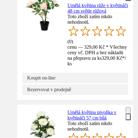
Umělá květina růže v květináči
48 cm světle růžová
Toto zboží zatím nikdo
nehodnotil.
(
0
)
cenu — 329,00 Kč * Všechny
ceny vč. DPH a bez nákladů
na přepravu za ks
329,00 Kč
*
/
ks
Koupit on-line
Rezervovat v prodejně
Umělá květina pivoňka v
květináči 57 cm bílá
Toto zboží zatím nikdo
nehodnotil.