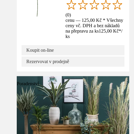
(
0
)
cenu — 125,00 Kč * Všechny
ceny vč. DPH a bez nákladů
na přepravu za ks
125,00 Kč
*
/
ks
Koupit on-line
Rezervovat v prodejně
Poradenství