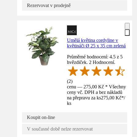
Rezervovat v prodejně
Umělá květina cordyline v
květináči Ø 25 x 35 cm zelená
Průměrné hodnocení: 4.5 z 5
hvězdiček. 2 Hodnocení.
(
2
)
cenu — 275,00 Kč * Všechny
ceny vč. DPH a bez nákladů
na přepravu za ks
275,00 Kč
*
/
ks
Koupit on-line
V současné době nelze rezervovat