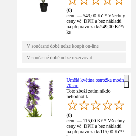
(
0
)
cenu — 549,00 Kč * Všechny
ceny vč. DPH a bez nákladů
na přepravu za ks
549,00 Kč
*
/
ks
V současné době nelze koupit on-line
V současné době nelze rezervovat
Umělá květina ostrožka modrá
70 cm
Toto zboží zatím nikdo
nehodnotil.
(
0
)
cenu — 115,00 Kč * Všechny
ceny vč. DPH a bez nákladů
na přepravu za ks
115,00 Kč
*
/