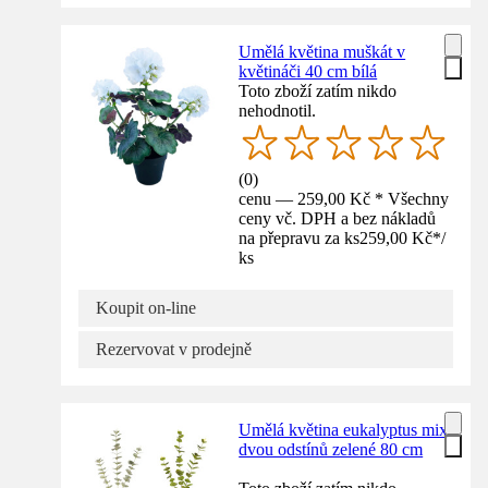
Umělá květina muškát v
květináči 40 cm bílá
Toto zboží zatím nikdo
nehodnotil.
(
0
)
cenu — 259,00 Kč * Všechny
ceny vč. DPH a bez nákladů
na přepravu za ks
259,00 Kč
*
/
ks
Koupit on-line
Rezervovat v prodejně
Umělá květina eukalyptus mix
dvou odstínů zelené 80 cm