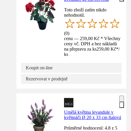
Toto zboží zatím nikdo
nehodnotil.
(
0
)
cenu — 259,00 Kč * Všechny
ceny vč. DPH a bez nákladů
na přepravu za ks
259,00 Kč
*
/
ks
Koupit on-line
Rezervovat v prodejně
Umělá květina levandule v
květináči Ø 20 x 33 cm fialová
Průměrné hodnocení: 4.8 z 5