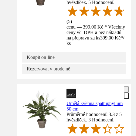
hvězdiček. 5 Hodnocení.
(
5
)
cenu — 399,00 Kč * Všechny
ceny vč. DPH a bez nákladů
na přepravu za ks
399,00 Kč
*
/
ks
Koupit on-line
Rezervovat v prodejně
Umělá květina spathiphyllum
50 cm
Průměrné hodnocení: 3.3 z 5
hvězdiček. 3 Hodnocení.