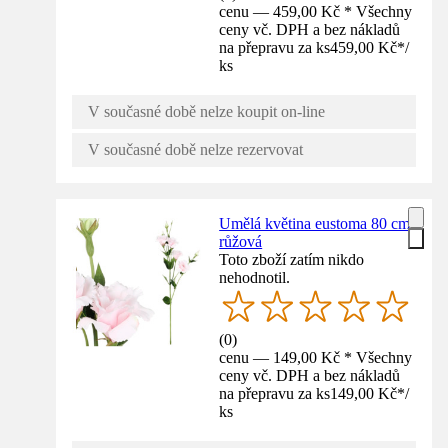
cenu — 459,00 Kč * Všechny
ceny vč. DPH a bez nákladů
na přepravu za ks
459,00 Kč
*
/
ks
V současné době nelze koupit on-line
V současné době nelze rezervovat
Umělá květina eustoma 80 cm
růžová
Toto zboží zatím nikdo
nehodnotil.
(
0
)
cenu — 149,00 Kč * Všechny
ceny vč. DPH a bez nákladů
na přepravu za ks
149,00 Kč
*
/
ks