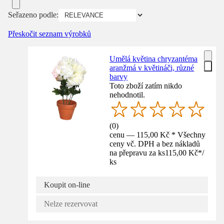
Seřazeno podle:
Přeskočit seznam výrobků
Umělá květina chryzantéma
aranžmá v květináči, různé
barvy
Toto zboží zatím nikdo
nehodnotil.
(
0
)
cenu — 115,00 Kč * Všechny
ceny vč. DPH a bez nákladů
na přepravu za ks
115,00 Kč
*
/
ks
Koupit on-line
Nelze rezervovat