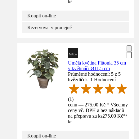
ks
Koupit on-line
Rezervovat v prodejně
Umělá květina Fittonia 35 cm
v květináči Ø11,5 cm
Průměrné hodnocení: 5 z 5
hvězdiček. 1 Hodnocení.
(
1
)
cenu — 275,00 Kč * Všechny
ceny vč. DPH a bez nákladů
na přepravu za ks
275,00 Kč
*
/
ks
Koupit on-line