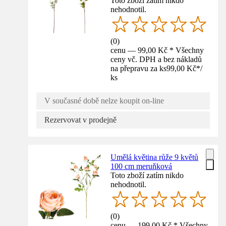
Toto zboží zatím nikdo
nehodnotil.
(
0
)
cenu — 99,00 Kč * Všechny
ceny vč. DPH a bez nákladů
na přepravu za ks
99,00 Kč
*
/
ks
V současné době nelze koupit on-line
Rezervovat v prodejně
Umělá květina růže 9 květů
100 cm meruňková
Toto zboží zatím nikdo
nehodnotil.
(
0
)
cenu — 199,00 Kč * Všechny