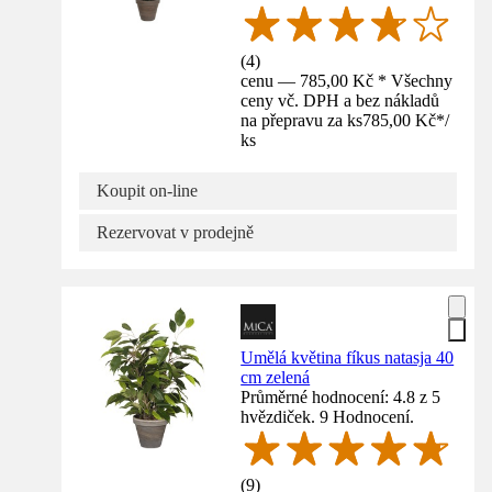
(
4
)
cenu — 785,00 Kč * Všechny
ceny vč. DPH a bez nákladů
na přepravu za ks
785,00 Kč
*
/
ks
Koupit on-line
Rezervovat v prodejně
Umělá květina fíkus natasja 40
cm zelená
Průměrné hodnocení: 4.8 z 5
hvězdiček. 9 Hodnocení.
(
9
)