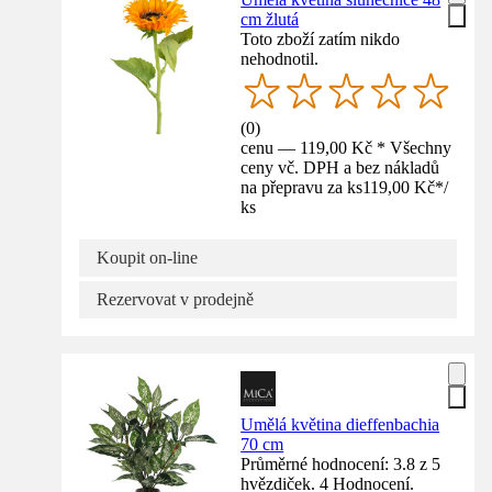
cm žlutá
Toto zboží zatím nikdo
nehodnotil.
(
0
)
cenu — 119,00 Kč * Všechny
ceny vč. DPH a bez nákladů
na přepravu za ks
119,00 Kč
*
/
ks
Koupit on-line
Rezervovat v prodejně
Umělá květina dieffenbachia
70 cm
Průměrné hodnocení: 3.8 z 5
hvězdiček. 4 Hodnocení.