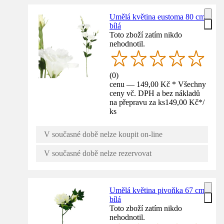
Umělá květina eustoma 80 cm
bílá
Toto zboží zatím nikdo
nehodnotil.
(
0
)
cenu — 149,00 Kč * Všechny
ceny vč. DPH a bez nákladů
na přepravu za ks
149,00 Kč
*
/
ks
V současné době nelze koupit on-line
V současné době nelze rezervovat
Umělá květina pivoňka 67 cm
bílá
Toto zboží zatím nikdo
nehodnotil.