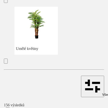
Umělé květiny
Všec
156 výsledků