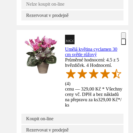
Nelze koupit on-line
Rezervovat v prodejně
Umělá květina cyclamen 30
cm světle růžový
Průměrné hodnocení: 4.5 z 5
hvězdiček. 4 Hodnocení.
(
4
)
cenu — 329,00 Kč * Všechny
ceny vč. DPH a bez nákladů
na přepravu za ks
329,00 Kč
*
/
ks
Koupit on-line
Rezervovat v prodejně