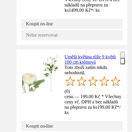
nákladů na přepravu za
ks
1499,00 Kč
*
/
ks
Koupit on-line
Nelze rezervovat
Umělá květina růže 9 květů
100 cm krémová
Toto zboží zatím nikdo
nehodnotil.
(
0
)
cenu — 199,00 Kč * Všechny
ceny vč. DPH a bez nákladů
na přepravu za ks
199,00 Kč
*
/
ks
Koupit on-line