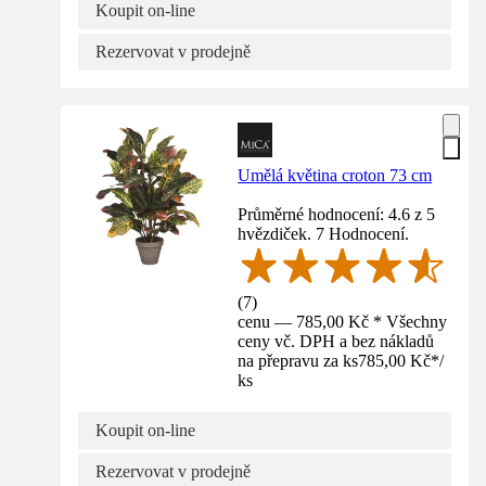
Koupit on-line
Rezervovat v prodejně
Umělá květina croton 73 cm
Průměrné hodnocení: 4.6 z 5
hvězdiček. 7 Hodnocení.
(
7
)
cenu — 785,00 Kč * Všechny
ceny vč. DPH a bez nákladů
na přepravu za ks
785,00 Kč
*
/
ks
Koupit on-line
Rezervovat v prodejně