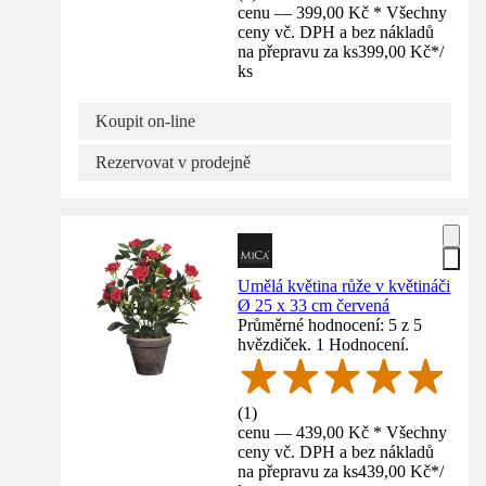
cenu — 399,00 Kč * Všechny
ceny vč. DPH a bez nákladů
na přepravu za ks
399,00 Kč
*
/
ks
Koupit on-line
Rezervovat v prodejně
Umělá květina růže v květináči
Ø 25 x 33 cm červená
Průměrné hodnocení: 5 z 5
hvězdiček. 1 Hodnocení.
(
1
)
cenu — 439,00 Kč * Všechny
ceny vč. DPH a bez nákladů
na přepravu za ks
439,00 Kč
*
/