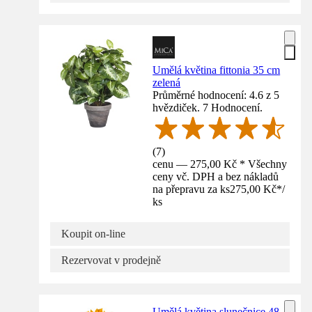
Umělá květina fittonia 35 cm
zelená
Průměrné hodnocení: 4.6 z 5
hvězdiček. 7 Hodnocení.
(
7
)
cenu — 275,00 Kč * Všechny
ceny vč. DPH a bez nákladů
na přepravu za ks
275,00 Kč
*
/
ks
Koupit on-line
Rezervovat v prodejně
Umělá květina slunečnice 48