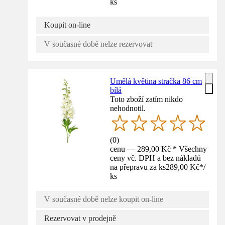
ks
Koupit on-line
V současné době nelze rezervovat
Umělá květina stračka 86 cm
bílá
Toto zboží zatím nikdo
nehodnotil.
(
0
)
cenu — 289,00 Kč * Všechny
ceny vč. DPH a bez nákladů
na přepravu za ks
289,00 Kč
*
/
ks
V současné době nelze koupit on-line
Rezervovat v prodejně