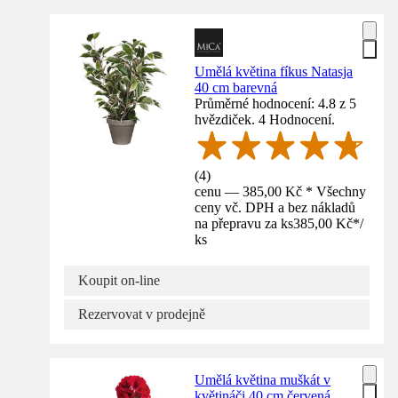
Umělá květina fíkus Natasja
40 cm barevná
Průměrné hodnocení: 4.8 z 5
hvězdiček. 4 Hodnocení.
(
4
)
cenu — 385,00 Kč * Všechny
ceny vč. DPH a bez nákladů
na přepravu za ks
385,00 Kč
*
/
ks
Koupit on-line
Rezervovat v prodejně
Umělá květina muškát v
květináči 40 cm červená