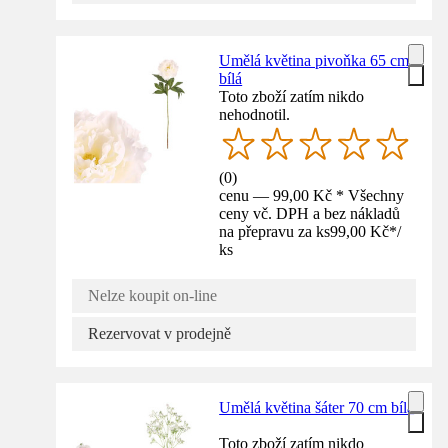
Umělá květina pivoňka 65 cm
bílá
Toto zboží zatím nikdo
nehodnotil.
(
0
)
cenu — 99,00 Kč * Všechny
ceny vč. DPH a bez nákladů
na přepravu za ks
99,00 Kč
*
/
ks
Nelze koupit on-line
Rezervovat v prodejně
Umělá květina šáter 70 cm bílá
Toto zboží zatím nikdo