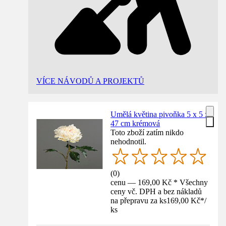
VÍCE NÁVODŮ A PROJEKTŮ
Umělá květina pivoňka 5 x 5 x
47 cm krémová
Toto zboží zatím nikdo
nehodnotil.
(
0
)
cenu — 169,00 Kč * Všechny
ceny vč. DPH a bez nákladů
na přepravu za ks
169,00 Kč
*
/
ks