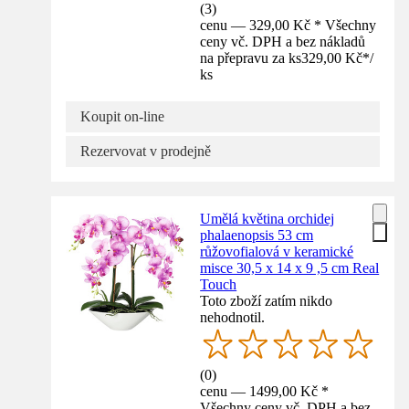
(
3
)
cenu — 329,00 Kč * Všechny
ceny vč. DPH a bez nákladů
na přepravu za ks
329,00 Kč
*
/
ks
Koupit on-line
Rezervovat v prodejně
Umělá květina orchidej
phalaenopsis 53 cm
růžovofialová v keramické
misce 30,5 x 14 x 9 ,5 cm Real
Touch
Toto zboží zatím nikdo
nehodnotil.
(
0
)
cenu — 1499,00 Kč *
Všechny ceny vč. DPH a bez