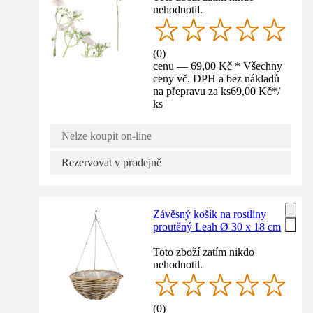
nehodnotil.
(
0
)
cenu — 69,00 Kč * Všechny
ceny vč. DPH a bez nákladů
na přepravu za ks
69,00 Kč
*
/
ks
Nelze koupit on-line
Rezervovat v prodejně
Závěsný košík na rostliny
proutěný Leah Ø 30 x 18 cm
Toto zboží zatím nikdo
nehodnotil.
(
0
)