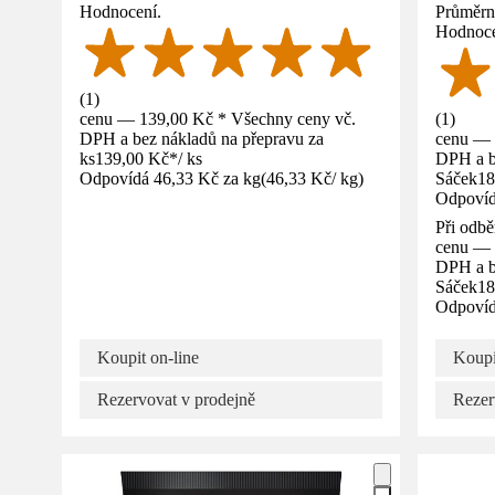
Hodnocení.
Průměrné
Hodnoce
(
1
)
cenu — 139,00 Kč * Všechny ceny vč.
(
1
)
DPH a bez nákladů na přepravu za
cenu — 
ks
139,00 Kč
*
/
ks
DPH a b
Odpovídá 46,33 Kč za kg
(
46,33 Kč
/
kg
)
Sáček
18
Odpovíd
Při odbě
cenu — 
DPH a b
Sáček
18
Odpovíd
Koupit on-line
Koupi
Rezervovat v prodejně
Rezer