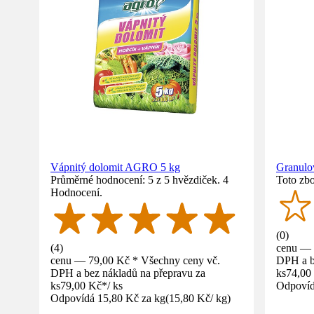
Vápnitý dolomit AGRO 5 kg
Granulo
Průměrné hodnocení: 5 z 5 hvězdiček. 4
Toto zbo
Hodnocení.
(
0
)
(
4
)
cenu — 
cenu — 79,00 Kč * Všechny ceny vč.
DPH a b
DPH a bez nákladů na přepravu za
ks
74,00
ks
79,00 Kč
*
/
ks
Odpovíd
Odpovídá 15,80 Kč za kg
(
15,80 Kč
/
kg
)