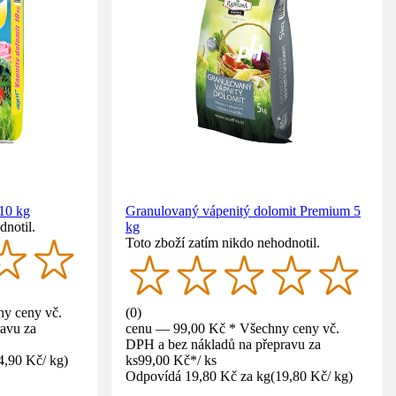
 10 kg
Granulovaný vápenitý dolomit Premium 5
dnotil.
kg
Toto zboží zatím nikdo nehodnotil.
y ceny vč.
(
0
)
avu za
cenu — 99,00 Kč * Všechny ceny vč.
DPH a bez nákladů na přepravu za
4,90 Kč
/
kg
)
ks
99,00 Kč
*
/
ks
Odpovídá 19,80 Kč za kg
(
19,80 Kč
/
kg
)