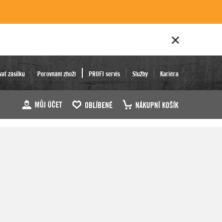
vat zásilku
Porovnání zboží
PROFI servis
Služby
Kariéra
MŮJ ÚČET
OBLÍBENÉ
NÁKUPNÍ KOŠÍK