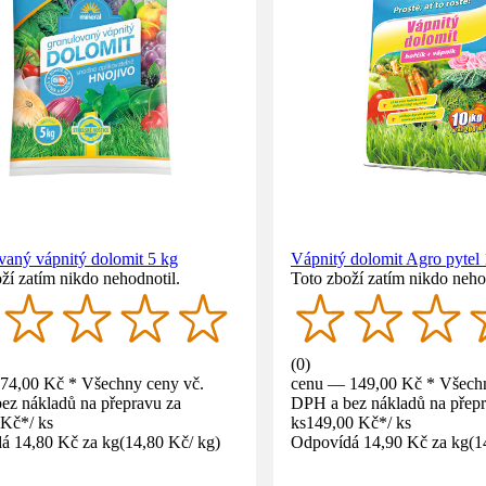
vaný vápnitý dolomit 5 kg
Vápnitý dolomit Agro pytel
ží zatím nikdo nehodnotil.
Toto zboží zatím nikdo neho
(
0
)
74,00 Kč * Všechny ceny vč.
cenu — 149,00 Kč * Všechn
ez nákladů na přepravu za
DPH a bez nákladů na přepr
 Kč
*
/
ks
ks
149,00 Kč
*
/
ks
á 14,80 Kč za kg
(
14,80 Kč
/
kg
)
Odpovídá 14,90 Kč za kg
(
1