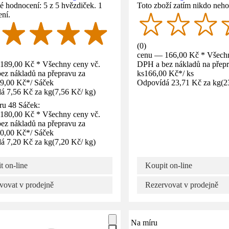
 hodnocení: 5 z 5 hvězdiček. 1
Toto zboží zatím nikdo neho
ní.
(
0
)
cenu — 166,00 Kč * Všechn
189,00 Kč * Všechny ceny vč.
DPH a bez nákladů na přepr
ez nákladů na přepravu za
ks
166,00 Kč
*
/
ks
9,00 Kč
*
/
Sáček
Odpovídá 23,71 Kč za kg
(
2
á 7,56 Kč za kg
(
7,56 Kč
/
kg
)
ru 48 Sáček:
180,00 Kč * Všechny ceny vč.
ez nákladů na přepravu za
0,00 Kč
*
/
Sáček
á 7,20 Kč za kg
(
7,20 Kč
/
kg
)
t on-line
Koupit on-line
vovat v prodejně
Rezervovat v prodejně
Na míru