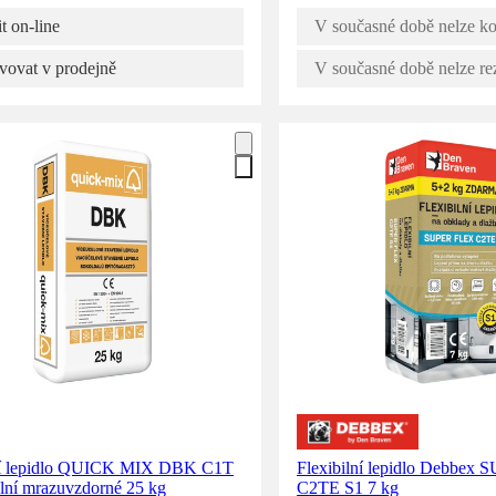
t on-line
V současné době nelze ko
vovat v prodejně
V současné době nelze re
ní lepidlo QUICK MIX DBK C1T
Flexibilní lepidlo Debbe
ální mrazuvzdorné 25 kg
C2TE S1 7 kg