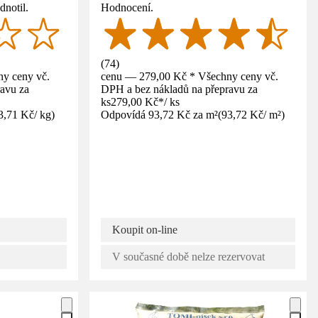
dnotil.
Hodnocení.
(
74
)
y ceny vč.
cenu — 279,00 Kč * Všechny ceny vč.
avu za
DPH a bez nákladů na přepravu za
ks
279,00 Kč
*
/
ks
3,71 Kč
/
kg
)
Odpovídá 93,72 Kč za m²
(
93,72 Kč
/
m²
)
Koupit on-line
V současné době nelze rezervovat