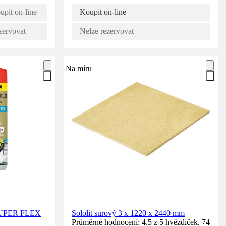
upit on-line
Koupit on-line
zervovat
Nelze rezervovat
Na míru
x SUPER FLEX
Sololit surový 3 x 1220 x 2440 mm
Průměrné hodnocení: 4.5 z 5 hvězdiček. 74