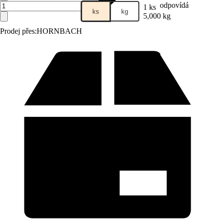
odpovídá
1 ks
ks
kg
5,000 kg
Prodej přes:
HORNBACH