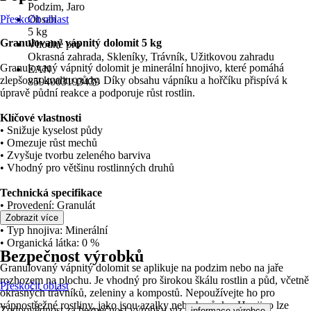
Podzim, Jaro
Přeskočit oblast
Obsah
5 kg
Granulovaný vápnitý dolomit 5 kg
Vhodné pro
Okrasná zahrada, Skleníky, Trávník, Užitkovou zahradu
Granulovaný vápnitý dolomit je minerální hnojivo, které pomáhá
EAN
zlepšovat kvalitu půdy. Díky obsahu vápníku a hořčíku přispívá k
8594003193439
úpravě půdní reakce a podporuje růst rostlin.
Klíčové vlastnosti
• Snižuje kyselost půdy
• Omezuje růst mechů
• Zvyšuje tvorbu zeleného barviva
• Vhodný pro většinu rostlinných druhů
Technická specifikace
• Provedení: Granulát
• Obsah: 5 kg
Zobrazit více
• Typ hnojiva: Minerální
• Organická látka: 0 %
Bezpečnost výrobků
Granulovaný vápnitý dolomit se aplikuje na podzim nebo na jaře
rozhozem na plochu. Je vhodný pro širokou škálu rostlin a půd, včetně
Přeskočit oblast
okrasných trávníků, zeleniny a kompostů. Nepoužívejte ho pro
vápnostřežné rostliny, jako jsou azalky nebo borůvky. Hnojivo lze
Zodpovědnost za bezpečnost výrobku viz
.
informace výrobce