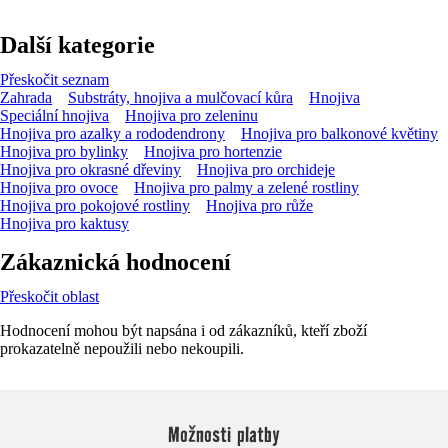
Další kategorie
Přeskočit seznam
Zahrada
Substráty, hnojiva a mulčovací kůra
Hnojiva
Speciální hnojiva
Hnojiva pro zeleninu
Hnojiva pro azalky a rododendrony
Hnojiva pro balkonové květiny
Hnojiva pro bylinky
Hnojiva pro hortenzie
Hnojiva pro okrasné dřeviny
Hnojiva pro orchideje
Hnojiva pro ovoce
Hnojiva pro palmy a zelené rostliny
Hnojiva pro pokojové rostliny
Hnojiva pro růže
Hnojiva pro kaktusy
Zákaznická hodnocení
Přeskočit oblast
Hodnocení mohou být napsána i od zákazníků, kteří zboží
prokazatelně nepoužili nebo nekoupili.
Možnosti platby