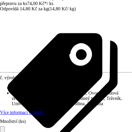
přepravu za ks
74,00 Kč
*
/
ks
Odpovídá 14,80 Kč za kg
(
14,80 Kč
/
kg
)
č. výrobku
12310608
Provedení
:
Granulát
Vhodné pro
:
Kompost, Okrasný trávník, Ovoce, Plodová
zelenina, Sportovní a hrací trávník, Stinný trávník, Trávník,
Univerzálně použitelné, Zelená rostlina, Zelenina
Více informací o zboží
Množství (ks)