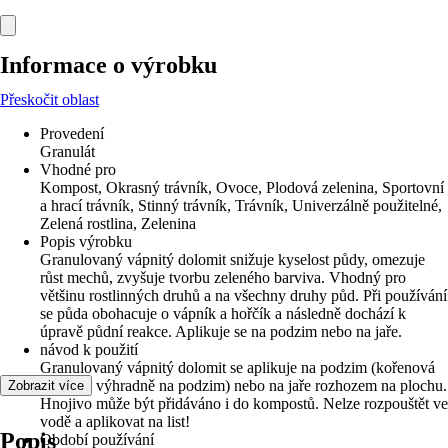
Informace o výrobku
Přeskočit oblast
Provedení
Granulát
Vhodné pro
Kompost, Okrasný trávník, Ovoce, Plodová zelenina, Sportovní
a hrací trávník, Stinný trávník, Trávník, Univerzálně použitelné,
Zelená rostlina, Zelenina
Popis výrobku
Granulovaný vápnitý dolomit snižuje kyselost půdy, omezuje
růst mechů, zvyšuje tvorbu zeleného barviva. Vhodný pro
většinu rostlinných druhů a na všechny druhy půd. Při používání
se půda obohacuje o vápník a hořčík a následně dochází k
úpravě půdní reakce. Aplikuje se na podzim nebo na jaře.
návod k použití
Granulovaný vápnitý dolomit se aplikuje na podzim (kořenová
zelenina výhradně na podzim) nebo na jaře rozhozem na plochu.
Zobrazit více
Hnojivo může být přidáváno i do kompostů. Nelze rozpouštět ve
vodě a aplikovat na list!
Popis
Období používání