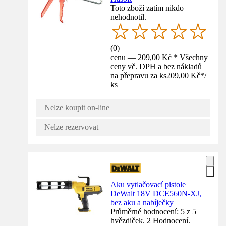
Toto zboží zatím nikdo
nehodnotil.
(
0
)
cenu — 209,00 Kč * Všechny
ceny vč. DPH a bez nákladů
na přepravu za ks
209,00 Kč
*
/
ks
Nelze koupit on-line
Nelze rezervovat
Aku vytlačovací pistole
DeWalt 18V DCE560N-XJ,
bez aku a nabíječky
Průměrné hodnocení: 5 z 5
hvězdiček. 2 Hodnocení.