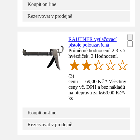
Koupit on-line
Rezervovat v prodejně
RAUTNER vytlačovací
pistole polouzavřená
Průměrné hodnocení: 2.3 z 5
hvězdiček. 3 Hodnocení.
(
3
)
cenu — 69,00 Kč * Všechny
ceny vč. DPH a bez nákladů
na přepravu za ks
69,00 Kč
*
/
ks
Koupit on-line
Rezervovat v prodejně