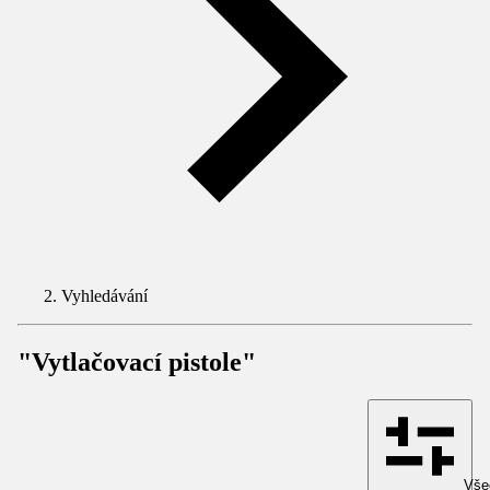
Vyhledávání
"Vytlačovací pistole"
Všec