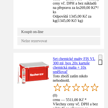
ceny vč. DPH a bez nákladů
na přepravu za ks
269,00 Kč
*
/
ks
Odpovídá 1345,00 Kč za
kg
(
1345,00 Kč
/
kg
)
Koupit on-line
Nelze rezervovat
Set chemické malty FIS VL
300 ml, box 20x kartuše
chemická malta + 10x
směšovač
Toto zboží zatím nikdo
nehodnotil.
(
0
)
cenu — 5511,00 Kč *
Všechny ceny vč. DPH a bez