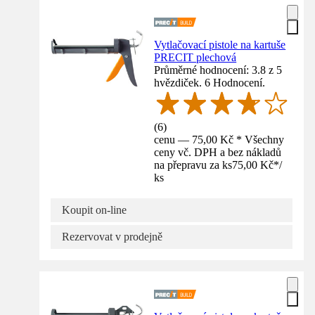
Vytlačovací pistole na kartuše
PRECIT plechová
Průměrné hodnocení: 3.8 z 5
hvězdiček. 6 Hodnocení.
(
6
)
cenu — 75,00 Kč * Všechny
ceny vč. DPH a bez nákladů
na přepravu za ks
75,00 Kč
*
/
ks
Koupit on-line
Rezervovat v prodejně