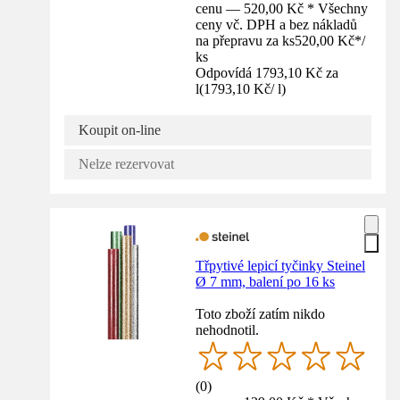
cenu — 520,00 Kč * Všechny
ceny vč. DPH a bez nákladů
na přepravu za ks
520,00 Kč
*
/
ks
Odpovídá 1793,10 Kč za
l
(
1793,10 Kč
/
l
)
Koupit on-line
Nelze rezervovat
Třpytivé lepicí tyčinky Steinel
Ø 7 mm, balení po 16 ks
Toto zboží zatím nikdo
nehodnotil.
(
0
)