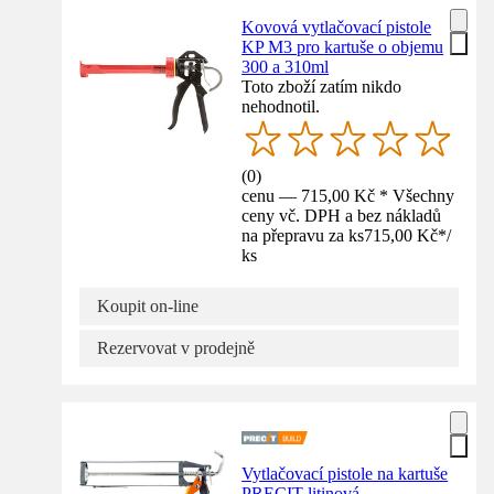
Kovová vytlačovací pistole
KP M3 pro kartuše o objemu
300 a 310ml
Toto zboží zatím nikdo
nehodnotil.
(
0
)
cenu — 715,00 Kč * Všechny
ceny vč. DPH a bez nákladů
na přepravu za ks
715,00 Kč
*
/
ks
Koupit on-line
Rezervovat v prodejně
Vytlačovací pistole na kartuše
PRECIT litinová