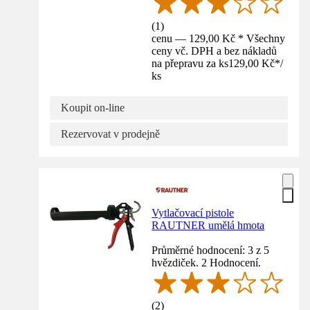
(
1
)
cenu — 129,00 Kč * Všechny
ceny vč. DPH a bez nákladů
na přepravu za ks
129,00 Kč
*
/
ks
Koupit on-line
Rezervovat v prodejně
Vytlačovací pistole
RAUTNER umělá hmota
Průměrné hodnocení: 3 z 5
hvězdiček. 2 Hodnocení.
(
2
)