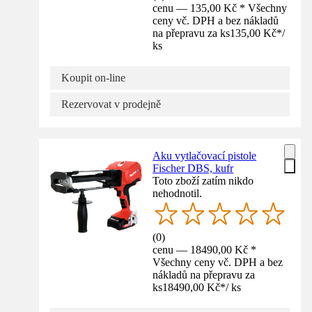
cenu — 135,00 Kč * Všechny
ceny vč. DPH a bez nákladů
na přepravu za ks
135,00 Kč
*
/
ks
Koupit on-line
Rezervovat v prodejně
Aku vytlačovací pistole
Fischer DBS, kufr
Toto zboží zatím nikdo
nehodnotil.
(
0
)
cenu — 18490,00 Kč *
Všechny ceny vč. DPH a bez
nákladů na přepravu za
ks
18490,00 Kč
*
/
ks