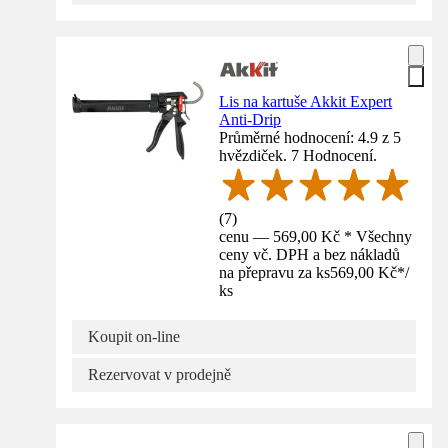
Lis na kartuše Akkit Expert
Anti-Drip
Průměrné hodnocení: 4.9 z 5
hvězdiček. 7 Hodnocení.
(
7
)
cenu — 569,00 Kč * Všechny
ceny vč. DPH a bez nákladů
na přepravu za ks
569,00 Kč
*
/
ks
Koupit on-line
Rezervovat v prodejně