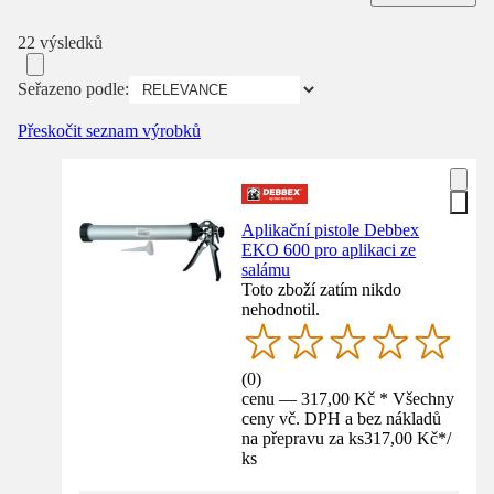
22 výsledků
Seřazeno podle:
Přeskočit seznam výrobků
Aplikační pistole Debbex
EKO 600 pro aplikaci ze
salámu
Toto zboží zatím nikdo
nehodnotil.
(
0
)
cenu — 317,00 Kč * Všechny
ceny vč. DPH a bez nákladů
na přepravu za ks
317,00 Kč
*
/
ks