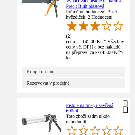
Vytlačovací pistole na kartuše
Precit Built plastová
Průměrné hodnocení: 3 z 5
hvězdiček. 2 Hodnocení.
(
2
)
cenu — 145,00 Kč * Všechny
ceny vč. DPH a bez nákladů
na přepravu za ks
145,00 Kč
*
/
ks
Koupit on-line
Rezervovat v prodejně
Pistole na tmel, uzavřená
600ml
Toto zboží zatím nikdo
nehodnotil.