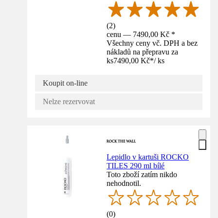
(
2
)
cenu — 7490,00 Kč *
Všechny ceny vč. DPH a bez
nákladů na přepravu za
ks
7490,00 Kč
*
/
ks
Koupit on-line
Nelze rezervovat
Lepidlo v kartuši ROCKO
TILES 290 ml bílé
Toto zboží zatím nikdo
nehodnotil.
(
0
)