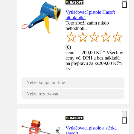
Vytlačovací pistole Hasoft
ultrakrátká
Toto zboží zatím nikdo
nehodnotil.
(
0
)
cenu — 209,00 Kč * Všechny
ceny vč. DPH a bez nákladů
na přepravu za ks
209,00 Kč
*
/
ks
Nelze koupit on-line
Nelze rezervovat
Vytlačovací pistole a stěrka
Hasoft