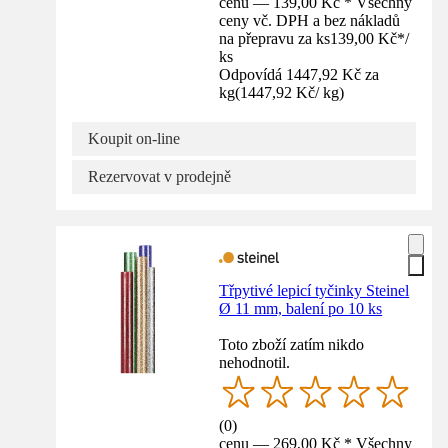
cenu — 139,00 Kč * Všechny
ceny vč. DPH a bez nákladů
na přepravu za ks
139,00 Kč
*
/
ks
Odpovídá 1447,92 Kč za
kg
(
1447,92 Kč
/
kg
)
Koupit on-line
Rezervovat v prodejně
Třpytivé lepicí tyčinky Steinel
Ø 11 mm, balení po 10 ks
Toto zboží zatím nikdo
nehodnotil.
(
0
)
cenu — 269,00 Kč * Všechny