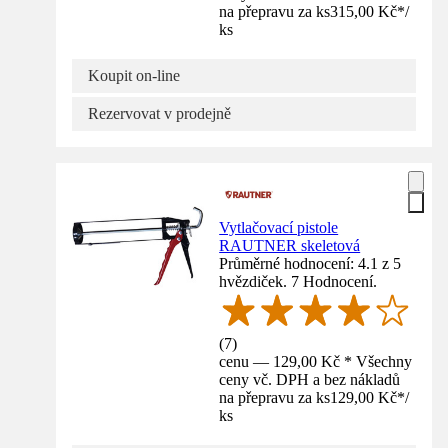
na přepravu za ks
315,00 Kč
*
/
ks
Koupit on-line
Rezervovat v prodejně
Vytlačovací pistole
RAUTNER skeletová
Průměrné hodnocení: 4.1 z 5
hvězdiček. 7 Hodnocení.
(
7
)
cenu — 129,00 Kč * Všechny
ceny vč. DPH a bez nákladů
na přepravu za ks
129,00 Kč
*
/
ks