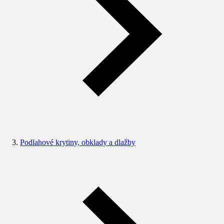
Podlahové krytiny, obklady a dlažby