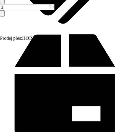
1 ks
Prodej přes:
HORNBACH