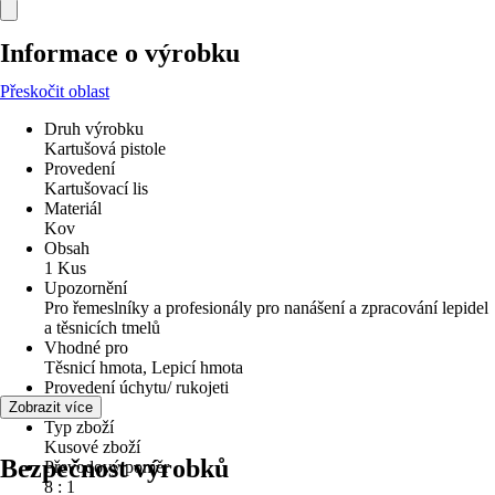
Informace o výrobku
Přeskočit oblast
Druh výrobku
Kartušová pistole
Provedení
Kartušovací lis
Materiál
Kov
Obsah
1 Kus
Upozornění
Pro řemeslníky a profesionály pro nanášení a zpracování lepidel
a těsnicích tmelů
Vhodné pro
Těsnicí hmota, Lepicí hmota
Provedení úchytu/ rukojeti
Ocel
Zobrazit více
Typ zboží
Kusové zboží
Bezpečnost výrobků
Převodový poměr
8 : 1