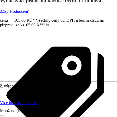
Vytlačovací pistole na kartuše PRECIT litinová
2.5
(2 Hodnocení)
cenu — 105,00 Kč * Všechny ceny vč. DPH a bez nákladů na
přepravu za ks
105,00 Kč
*
/
ks
č. výrobku
10648695
Druh výrobku
:
Kartušová pistole
Více informací o zboží
Množství (ks)