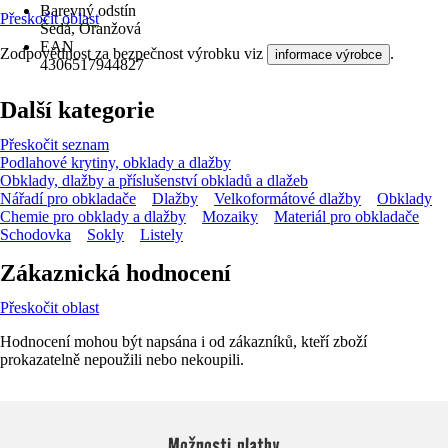
Barevný odstín
Přeskočit oblast
Šedá, Oranžová
EAN
Zodpovědnost za bezpečnost výrobku viz
.
informace výrobce
4306517944827
Další kategorie
Přeskočit seznam
Podlahové krytiny, obklady a dlažby
Obklady, dlažby a příslušenství obkladů a dlažeb
Nářadí pro obkladače
Dlažby
Velkoformátové dlažby
Obklady
Chemie pro obklady a dlažby
Mozaiky
Materiál pro obkladače
Schodovka
Sokly
Listely
Zákaznická hodnocení
Přeskočit oblast
Hodnocení mohou být napsána i od zákazníků, kteří zboží
prokazatelně nepoužili nebo nekoupili.
Možnosti platby