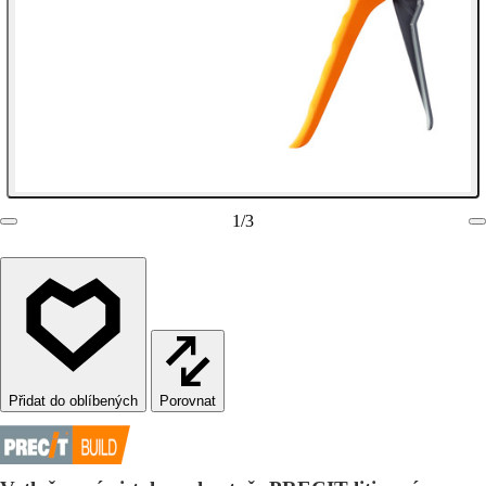
1
/
3
Porovnat