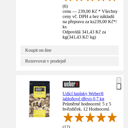
(
6
)
cenu — 239,00 Kč * Všechny
ceny vč. DPH a bez nákladů
na přepravu za ks
239,00 Kč
*
/
ks
Odpovídá 341,43 Kč za
kg
(
341,43 Kč
/
kg
)
Koupit on-line
Rezervovat v prodejně
Udící lupínky Weber®
jabloňové dřevo 0,7 kg
Průměrné hodnocení: 5 z 5
hvězdiček. 12 Hodnocení.
(
12
)