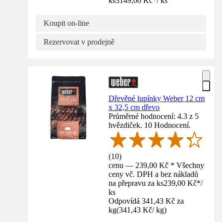
ks
3149,00 Kč
*
/
ks
Koupit on-line
Rezervovat v prodejně
Dřevěné lupínky Weber 12 cm
x 32,5 cm dřevo
Průměrné hodnocení: 4.3 z 5
hvězdiček. 10 Hodnocení.
(
10
)
cenu — 239,00 Kč * Všechny
ceny vč. DPH a bez nákladů
na přepravu za ks
239,00 Kč
*
/
ks
Odpovídá 341,43 Kč za
kg
(
341,43 Kč
/
kg
)