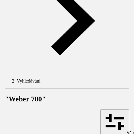
Vyhledávání
"Weber 700"
Všec