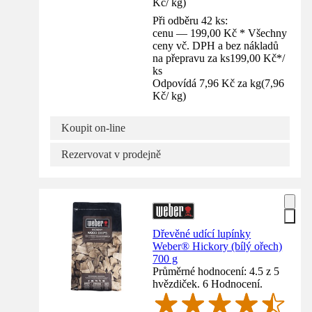
Kč
/
kg
)
Při odběru 42 ks:
cenu — 199,00 Kč * Všechny
ceny vč. DPH a bez nákladů
na přepravu za ks
199,00 Kč
*
/
ks
Odpovídá 7,96 Kč za kg
(
7,96
Kč
/
kg
)
Koupit on-line
Rezervovat v prodejně
Dřevěné udící lupínky
Weber® Hickory (bílý ořech)
700 g
Průměrné hodnocení: 4.5 z 5
hvězdiček. 6 Hodnocení.