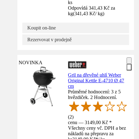
ks
Odpovídá 341,43 Kč za
kg
(
341,43 Kč
/
kg
)
Koupit on-line
Rezervovat v prodejně
NOVINKA
Gril na dřevěné uhlí Weber
Original Kettle E-4710 Ø 47
cm
Průměrné hodnocení: 3 z 5
hvězdiček. 2 Hodnocení.
(
2
)
cenu — 3149,00 Kč *
Všechny ceny vč. DPH a bez
nákladů na přepravu za