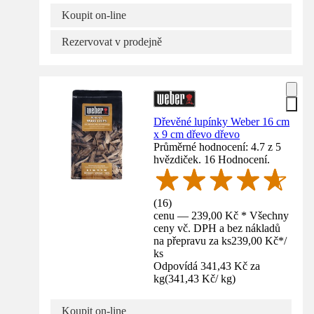
Koupit on-line
Rezervovat v prodejně
Dřevěné lupínky Weber 16 cm
x 9 cm dřevo dřevo
Průměrné hodnocení: 4.7 z 5
hvězdiček. 16 Hodnocení.
(
16
)
cenu — 239,00 Kč * Všechny
ceny vč. DPH a bez nákladů
na přepravu za ks
239,00 Kč
*
/
ks
Odpovídá 341,43 Kč za
kg
(
341,43 Kč
/
kg
)
Koupit on-line