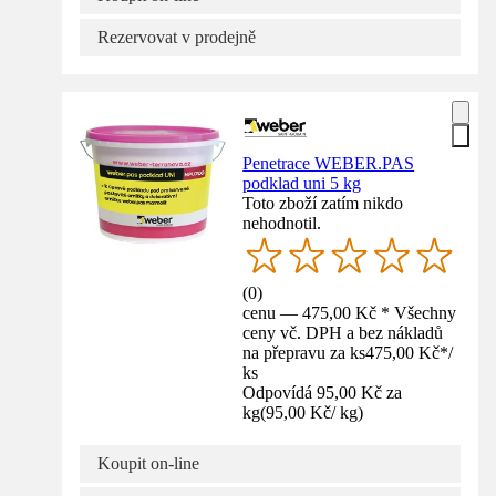
Rezervovat v prodejně
Penetrace WEBER.PAS
podklad uni 5 kg
Toto zboží zatím nikdo
nehodnotil.
(
0
)
cenu — 475,00 Kč * Všechny
ceny vč. DPH a bez nákladů
na přepravu za ks
475,00 Kč
*
/
ks
Odpovídá 95,00 Kč za
kg
(
95,00 Kč
/
kg
)
Koupit on-line