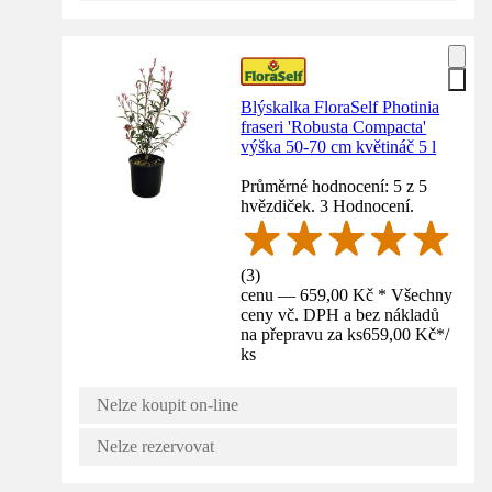
Blýskalka FloraSelf Photinia
fraseri 'Robusta Compacta'
výška 50-70 cm květináč 5 l
Průměrné hodnocení: 5 z 5
hvězdiček. 3 Hodnocení.
(
3
)
cenu — 659,00 Kč * Všechny
ceny vč. DPH a bez nákladů
na přepravu za ks
659,00 Kč
*
/
ks
Nelze koupit on-line
Nelze rezervovat