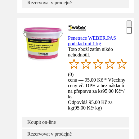
Rezervovat v prodejně
Penetrace WEBER.PAS
podklad uni 1 kg
Toto zboží zatím nikdo
nehodnotil.
(
0
)
cenu — 95,00 Kč * Všechny
ceny vč. DPH a bez nákladů
na přepravu za ks
95,00 Kč
*
/
ks
Odpovídá 95,00 Kč za
kg
(
95,00 Kč
/
kg
)
Koupit on-line
Rezervovat v prodejně