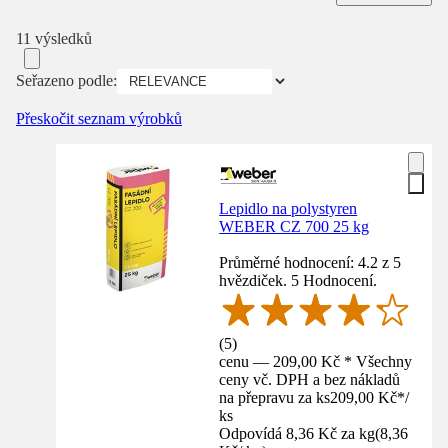
11 výsledků
Seřazeno podle:
Přeskočit seznam výrobků
Lepidlo na polystyren
WEBER CZ 700 25 kg
Průměrné hodnocení: 4.2 z 5
hvězdiček. 5 Hodnocení.
(
5
)
cenu — 209,00 Kč * Všechny
ceny vč. DPH a bez nákladů
na přepravu za ks
209,00 Kč
*
/
ks
Odpovídá 8,36 Kč za kg
(
8,36