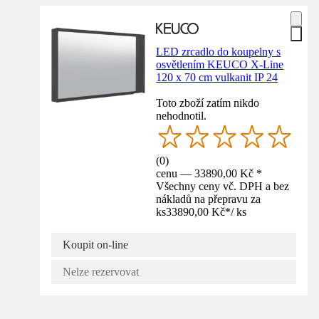
LED zrcadlo do koupelny s
osvětlením KEUCO X-Line
120 x 70 cm vulkanit IP 24
Toto zboží zatím nikdo
nehodnotil.
(
0
)
cenu — 33890,00 Kč *
Všechny ceny vč. DPH a bez
nákladů na přepravu za
ks
33890,00 Kč
*
/
ks
Koupit on-line
Nelze rezervovat