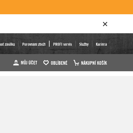
vat zásilku
Porovnání zboží
PROFI servis
Služby
Kariéra
MŮJ ÚČET
OBLÍBENÉ
NÁKUPNÍ KOŠÍK