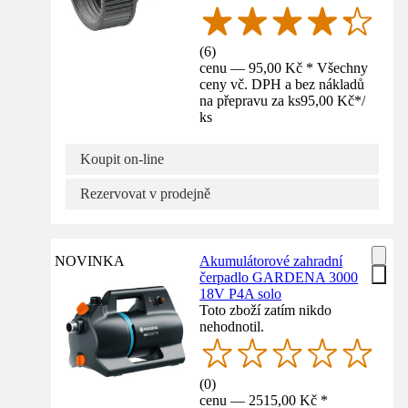
(
6
)
cenu — 95,00 Kč * Všechny
ceny vč. DPH a bez nákladů
na přepravu za ks
95,00 Kč
*
/
ks
Koupit on-line
Rezervovat v prodejně
NOVINKA
Akumulátorové zahradní
čerpadlo GARDENA 3000
18V P4A solo
Toto zboží zatím nikdo
nehodnotil.
(
0
)
cenu — 2515,00 Kč *