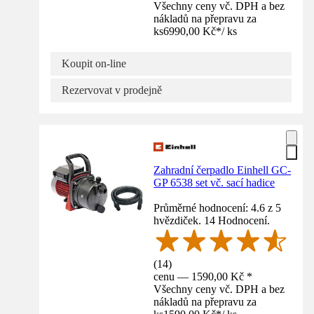
Všechny ceny vč. DPH a bez
nákladů na přepravu za
ks
6990,00 Kč
*
/
ks
Koupit on-line
Rezervovat v prodejně
Zahradní čerpadlo Einhell GC-
GP 6538 set vč. sací hadice
Průměrné hodnocení: 4.6 z 5
hvězdiček. 14 Hodnocení.
(
14
)
cenu — 1590,00 Kč *
Všechny ceny vč. DPH a bez
nákladů na přepravu za