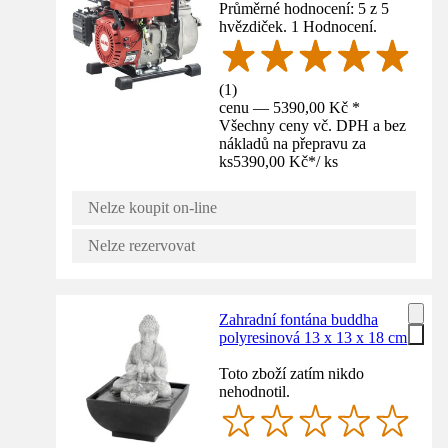
Průměrné hodnocení: 5 z 5
hvězdiček. 1 Hodnocení.
(
1
)
cenu — 5390,00 Kč *
Všechny ceny vč. DPH a bez
nákladů na přepravu za
ks
5390,00 Kč
*
/
ks
Nelze koupit on-line
Nelze rezervovat
Zahradní fontána buddha
polyresinová 13 x 13 x 18 cm
Toto zboží zatím nikdo
nehodnotil.