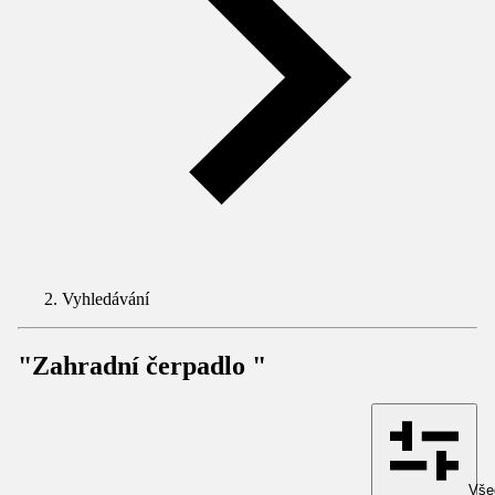
Vyhledávání
"Zahradní čerpadlo "
Všec