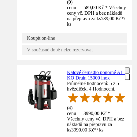
(
0
)
cenu — 589,00 Kč * Všechny
ceny vč. DPH a bez nákladů
na přepravu za ks
589,00 Kč
*
/
ks
Koupit on-line
V současné době nelze rezervovat
Kalové čerpadlo ponorné AL-
KO Drain 15000 inox
Průměrné hodnocení: 5 z 5
hvězdiček. 4 Hodnocení.
(
4
)
cenu — 3990,00 Kč *
Všechny ceny vč. DPH a bez
nákladů na přepravu za
ks
3990,00 Kč
*
/
ks