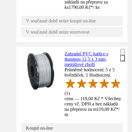
nákladů na přepravu za
ks
1790,00 Kč
*
/
ks
V současné době nelze koupit on-line
V současné době nelze rezervovat
Zahradní PVC hadice s
tkaninou 12,5 x 3 mm,
metrážové zboží
Průměrné hodnocení: 5 z 5
hvězdiček. 1 Hodnocení.
(
1
)
cenu — 119,00 Kč * Všechny
ceny vč. DPH a bez nákladů
na přepravu za m
119,00 Kč
*
/
m
Koupit on-line