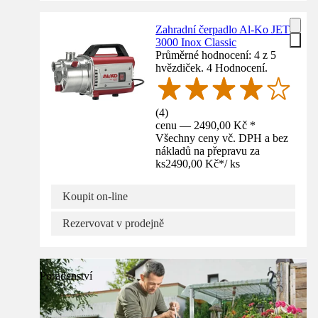
Zahradní čerpadlo Al-Ko JET
3000 Inox Classic
Průměrné hodnocení: 4 z 5
hvězdiček. 4 Hodnocení.
(
4
)
cenu — 2490,00 Kč *
Všechny ceny vč. DPH a bez
nákladů na přepravu za
ks
2490,00 Kč
*
/
ks
Koupit on-line
Rezervovat v prodejně
Poradenství