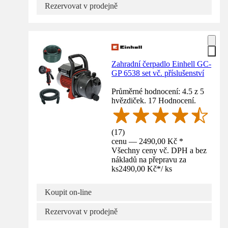
Rezervovat v prodejně
Zahradní čerpadlo Einhell GC-
GP 6538 set vč. příslušenství
Průměrné hodnocení: 4.5 z 5
hvězdiček. 17 Hodnocení.
(
17
)
cenu — 2490,00 Kč *
Všechny ceny vč. DPH a bez
nákladů na přepravu za
ks
2490,00 Kč
*
/
ks
Koupit on-line
Rezervovat v prodejně