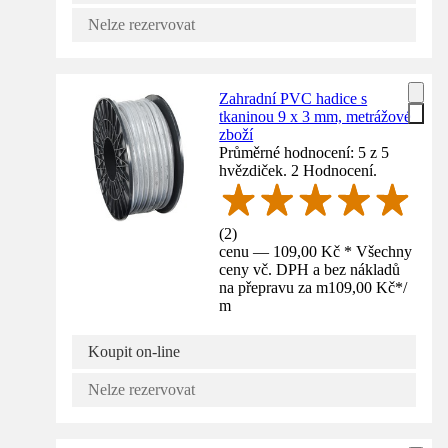
Nelze rezervovat
Zahradní PVC hadice s
tkaninou 9 x 3 mm, metrážové
zboží
Průměrné hodnocení: 5 z 5
hvězdiček. 2 Hodnocení.
(
2
)
cenu — 109,00 Kč * Všechny
ceny vč. DPH a bez nákladů
na přepravu za m
109,00 Kč
*
/
m
Koupit on-line
Nelze rezervovat