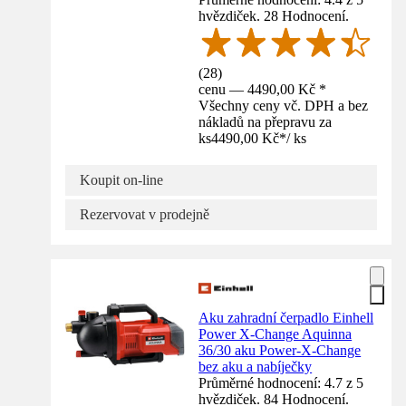
hvězdiček. 28 Hodnocení.
(
28
)
cenu — 4490,00 Kč *
Všechny ceny vč. DPH a bez
nákladů na přepravu za
ks
4490,00 Kč
*
/
ks
Koupit on-line
Rezervovat v prodejně
Aku zahradní čerpadlo Einhell
Power X-Change Aquinna
36/30 aku Power-X-Change
bez aku a nabíječky
Průměrné hodnocení: 4.7 z 5
hvězdiček. 84 Hodnocení.