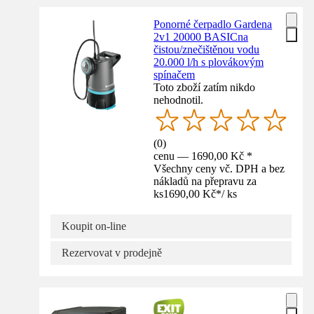
Ponorné čerpadlo Gardena
2v1 20000 BASICna
čistou/znečištěnou vodu
20.000 l/h s plovákovým
spínačem
Toto zboží zatím nikdo
nehodnotil.
(
0
)
cenu — 1690,00 Kč *
Všechny ceny vč. DPH a bez
nákladů na přepravu za
ks
1690,00 Kč
*
/
ks
Koupit on-line
Rezervovat v prodejně