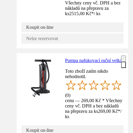
Všechny ceny vč. DPH a bez
nákladů na přepravu za
ks
2515,00 Kč
*
/
ks
Koupit on-line
Nelze rezervovat
Pumpa nafukovací ruční velká
Toto zboží zatím nikdo
nehodnotil.
(
0
)
cenu — 269,00 Kč * Všechny
ceny vč. DPH a bez nákladů
na přepravu za ks
269,00 Kč
*
/
ks
Koupit on-line