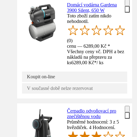
Domácí vodárna Gardena
3900 Silent, 650 W
Toto zboží zatím nikdo
nehodnotil.
(
0
)
cenu — 6289,00 Kč *
Všechny ceny vč. DPH a bez
nákladů na přepravu za
ks
6289,00 Kč
*
/
ks
Koupit on-line
V současné době nelze rezervovat
Čerpadlo odvoňovací pro
znečištěnou vodu
Průměrné hodnocení: 3 z 5
hvězdiček. 4 Hodnocení.