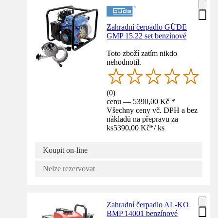
Zahradní čerpadlo GÜDE
GMP 15.22 set benzínové
Toto zboží zatím nikdo
nehodnotil.
(
0
)
cenu — 5390,00 Kč *
Všechny ceny vč. DPH a bez
nákladů na přepravu za
ks
5390,00 Kč
*
/
ks
Koupit on-line
Nelze rezervovat
Zahradní čerpadlo AL-KO
BMP 14001 benzínové