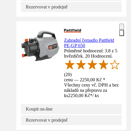
Rezervovat v prodejně
Zahradní čerpadlo Pattfield
PE-GP 650
Průměrné hodnocení: 3.8 z 5
hvězdiček. 20 Hodnocení.
(
20
)
cenu — 2250,00 Kč *
Všechny ceny vč. DPH a bez
nákladů na přepravu za
ks
2250,00 Kč
*
/
ks
Koupit on-line
Rezervovat v prodejně