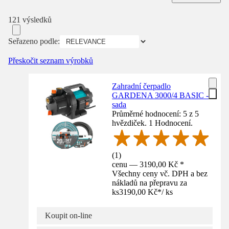
121 výsledků
Seřazeno podle:
Přeskočit seznam výrobků
Zahradní čerpadlo
GARDENA 3000/4 BASIC -
sada
Průměrné hodnocení: 5 z 5
hvězdiček. 1 Hodnocení.
(
1
)
cenu — 3190,00 Kč *
Všechny ceny vč. DPH a bez
nákladů na přepravu za
ks
3190,00 Kč
*
/
ks
Koupit on-line