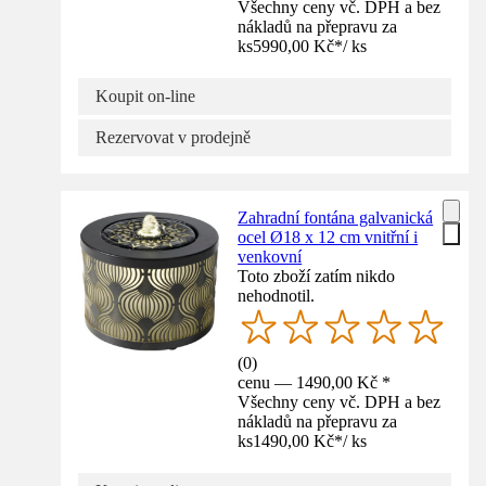
Všechny ceny vč. DPH a bez
nákladů na přepravu za
ks
5990,00 Kč
*
/
ks
Koupit on-line
Rezervovat v prodejně
Zahradní fontána galvanická
ocel Ø18 x 12 cm vnitřní i
venkovní
Toto zboží zatím nikdo
nehodnotil.
(
0
)
cenu — 1490,00 Kč *
Všechny ceny vč. DPH a bez
nákladů na přepravu za
ks
1490,00 Kč
*
/
ks