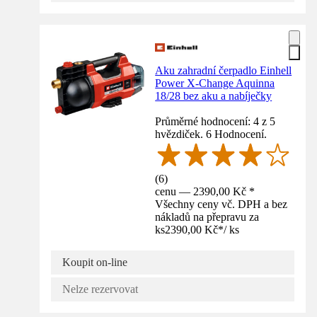
Aku zahradní čerpadlo Einhell
Power X-Change Aquinna
18/28 bez aku a nabíječky
Průměrné hodnocení: 4 z 5
hvězdiček. 6 Hodnocení.
(
6
)
cenu — 2390,00 Kč *
Všechny ceny vč. DPH a bez
nákladů na přepravu za
ks
2390,00 Kč
*
/
ks
Koupit on-line
Nelze rezervovat