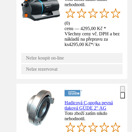
nehodnotil.
(
0
)
cenu — 4295,00 Kč *
Všechny ceny vč. DPH a bez
nákladů na přepravu za
ks
4295,00 Kč
*
/
ks
Nelze koupit on-line
Nelze rezervovat
Hadicová C-spojka pevná
tlaková GÜDE 2" AG
Toto zboží zatím nikdo
nehodnotil.