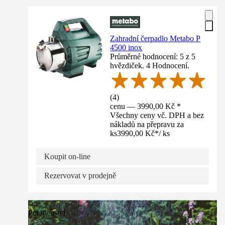
Zahradní čerpadlo Metabo P
4500 inox
Průměrné hodnocení: 5 z 5
hvězdiček. 4 Hodnocení.
(
4
)
cenu — 3990,00 Kč *
Všechny ceny vč. DPH a bez
nákladů na přepravu za
ks
3990,00 Kč
*
/
ks
Koupit on-line
Rezervovat v prodejně
Poradenství