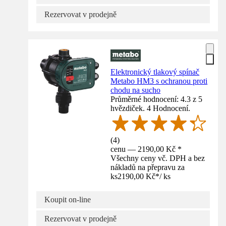
Rezervovat v prodejně
Elektronický tlakový spínač
Metabo HM3 s ochranou proti
chodu na sucho
Průměrné hodnocení: 4.3 z 5
hvězdiček. 4 Hodnocení.
(
4
)
cenu — 2190,00 Kč *
Všechny ceny vč. DPH a bez
nákladů na přepravu za
ks
2190,00 Kč
*
/
ks
Koupit on-line
Rezervovat v prodejně