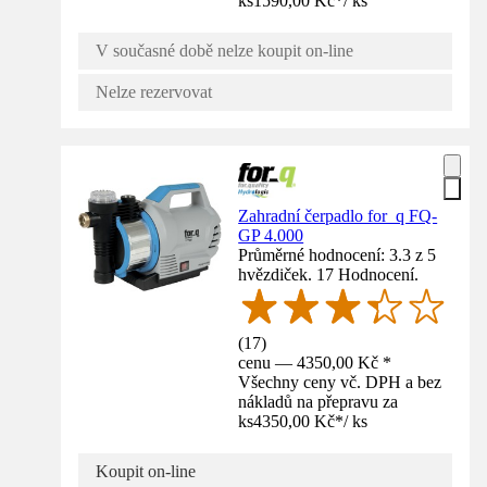
ks
1590,00 Kč
*
/
ks
V současné době nelze koupit on-line
Nelze rezervovat
Zahradní čerpadlo for_q FQ-
GP 4.000
Průměrné hodnocení: 3.3 z 5
hvězdiček. 17 Hodnocení.
(
17
)
cenu — 4350,00 Kč *
Všechny ceny vč. DPH a bez
nákladů na přepravu za
ks
4350,00 Kč
*
/
ks
Koupit on-line