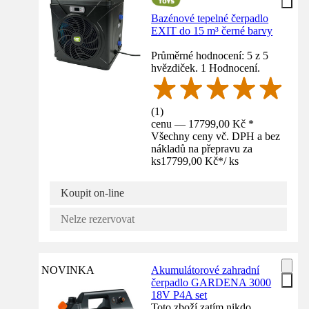
Bazénové tepelné čerpadlo
EXIT do 15 m³ černé barvy
Průměrné hodnocení: 5 z 5
hvězdiček. 1 Hodnocení.
(
1
)
cenu — 17799,00 Kč *
Všechny ceny vč. DPH a bez
nákladů na přepravu za
ks
17799,00 Kč
*
/
ks
Koupit on-line
Nelze rezervovat
NOVINKA
Akumulátorové zahradní
čerpadlo GARDENA 3000
18V P4A set
Toto zboží zatím nikdo