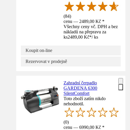
(
84
)
cenu — 2489,00 Kč *
Všechny ceny vč. DPH a bez
nákladů na přepravu za
ks
2489,00 Kč
*
/
ks
Koupit on-line
Rezervovat v prodejně
Zahradní čerpadlo
GARDENA 6300
SilentComfort
Toto zboží zatím nikdo
nehodnotil.
(
0
)
cenu — 6990,00 Kč *