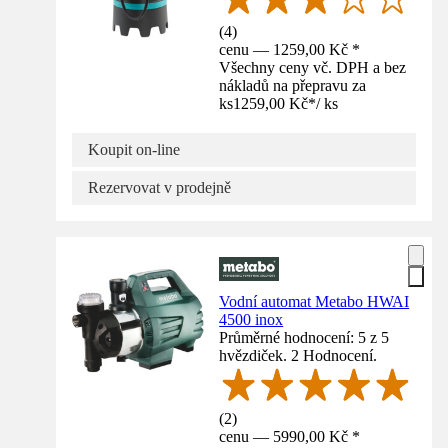
(
4
)
cenu — 1259,00 Kč *
Všechny ceny vč. DPH a bez
nákladů na přepravu za
ks
1259,00 Kč
*
/
ks
Koupit on-line
Rezervovat v prodejně
Vodní automat Metabo HWAI
4500 inox
Průměrné hodnocení: 5 z 5
hvězdiček. 2 Hodnocení.
(
2
)
cenu — 5990,00 Kč *