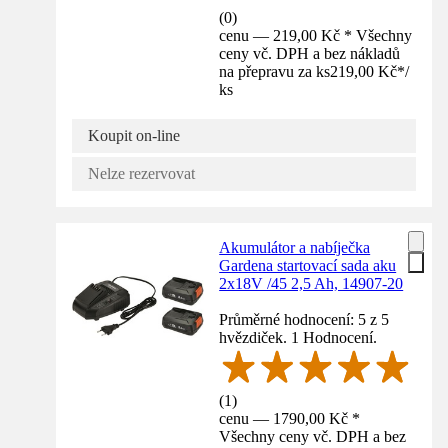
(
0
)
cenu — 219,00 Kč * Všechny
ceny vč. DPH a bez nákladů
na přepravu za ks
219,00 Kč
*
/
ks
Koupit on-line
Nelze rezervovat
Akumulátor a nabíječka
Gardena startovací sada aku
2x18V /45 2,5 Ah, 14907-20
Průměrné hodnocení: 5 z 5
hvězdiček. 1 Hodnocení.
(
1
)
cenu — 1790,00 Kč *
Všechny ceny vč. DPH a bez