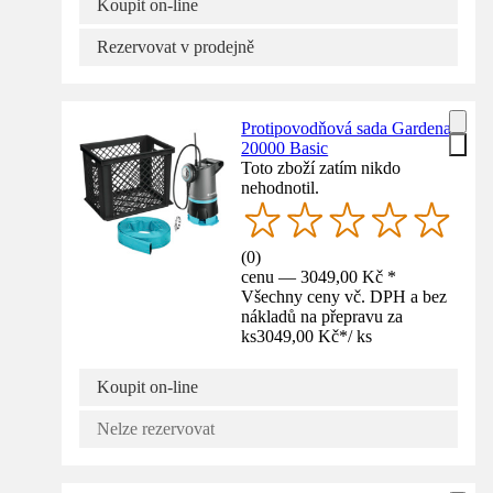
Koupit on-line
Rezervovat v prodejně
Protipovodňová sada Gardena
20000 Basic
Toto zboží zatím nikdo
nehodnotil.
(
0
)
cenu — 3049,00 Kč *
Všechny ceny vč. DPH a bez
nákladů na přepravu za
ks
3049,00 Kč
*
/
ks
Koupit on-line
Nelze rezervovat