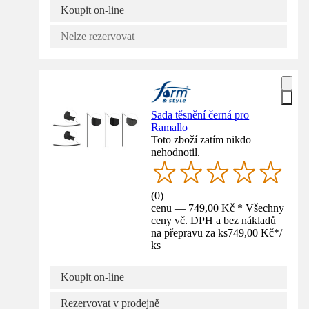
Koupit on-line
Nelze rezervovat
Sada těsnění černá pro
Ramallo
Toto zboží zatím nikdo
nehodnotil.
(
0
)
cenu — 749,00 Kč * Všechny
ceny vč. DPH a bez nákladů
na přepravu za ks
749,00 Kč
*
/
ks
Koupit on-line
Rezervovat v prodejně