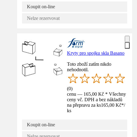
Koupit on-line
Nelze rezervovat
Kryty pro spojku skla Basano
Toto zboží zatím nikdo
nehodnotil.
(
0
)
cenu — 165,00 Kč * Všechny
ceny vč. DPH a bez nákladů
na přepravu za ks
165,00 Kč
*
/
ks
Koupit on-line
Nelze rezervovat