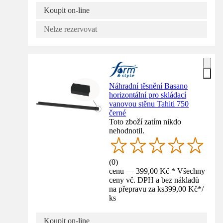
Koupit on-line
Nelze rezervovat
Náhradní těsnění Basano
horizontální pro skládací
vanovou stěnu Tahiti 750
černé
Toto zboží zatím nikdo
nehodnotil.
(
0
)
cenu — 399,00 Kč * Všechny
ceny vč. DPH a bez nákladů
na přepravu za ks
399,00 Kč
*
/
ks
Koupit on-line