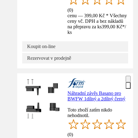
(
0
)
cenu — 399,00 Kč * Všechny
ceny vč. DPH a bez nákladů
na přepravu za ks
399,00 Kč
*
/
ks
Koupit on-line
Rezervovat v prodejně
Náhradní závěs Basano pro
BWFW 1dílný a 2dílný černý
Toto zboží zatím nikdo
nehodnotil.
(
0
)