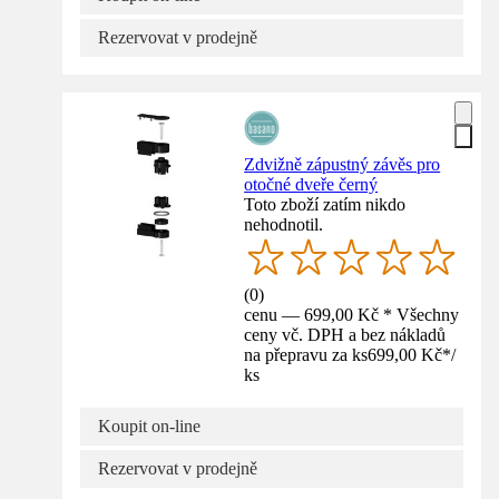
Rezervovat v prodejně
Zdvižně zápustný závěs pro
otočné dveře černý
Toto zboží zatím nikdo
nehodnotil.
(
0
)
cenu — 699,00 Kč * Všechny
ceny vč. DPH a bez nákladů
na přepravu za ks
699,00 Kč
*
/
ks
Koupit on-line
Rezervovat v prodejně