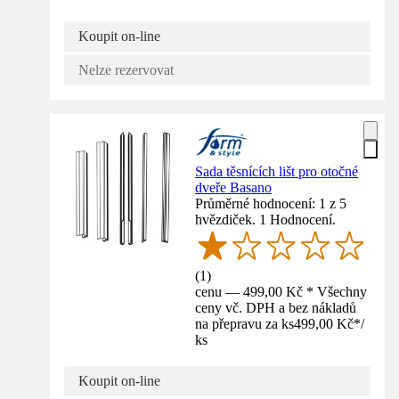
Koupit on-line
Nelze rezervovat
Sada těsnících lišt pro otočné
dveře Basano
Průměrné hodnocení: 1 z 5
hvězdiček. 1 Hodnocení.
(
1
)
cenu — 499,00 Kč * Všechny
ceny vč. DPH a bez nákladů
na přepravu za ks
499,00 Kč
*
/
ks
Koupit on-line