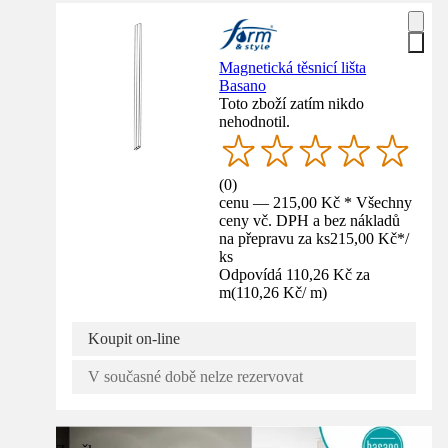
Magnetická těsnicí lišta
Basano
Toto zboží zatím nikdo
nehodnotil.
(
0
)
cenu — 215,00 Kč * Všechny
ceny vč. DPH a bez nákladů
na přepravu za ks
215,00 Kč
*
/
ks
Odpovídá 110,26 Kč za
m
(
110,26 Kč
/
m
)
Koupit on-line
V současné době nelze rezervovat