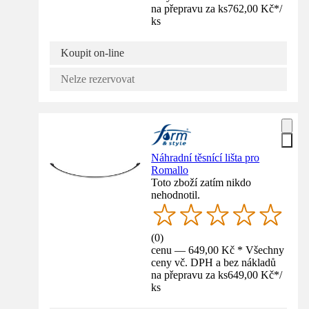
na přepravu za ks
762,00 Kč
*
/
ks
Koupit on-line
Nelze rezervovat
Náhradní těsnící lišta pro
Romallo
Toto zboží zatím nikdo
nehodnotil.
(
0
)
cenu — 649,00 Kč * Všechny
ceny vč. DPH a bez nákladů
na přepravu za ks
649,00 Kč
*
/
ks