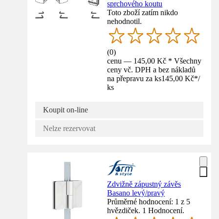
sprchového koutu
Toto zboží zatím nikdo
nehodnotil.
(
0
)
cenu — 145,00 Kč * Všechny
ceny vč. DPH a bez nákladů
na přepravu za ks
145,00 Kč
*
/
ks
Koupit on-line
Nelze rezervovat
Zdvižně zápustný závěs
Basano levý/pravý
Průměrné hodnocení: 1 z 5
hvězdiček. 1 Hodnocení.