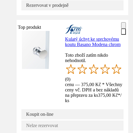
Rezervovat v prodejně
Top produkt
Kulatý úchyt ke sprchovému
koutu Basano Modena chrom
Toto zboží zatím nikdo
nehodnotil.
(
0
)
cenu — 375,00 Kč * Všechny
ceny vč. DPH a bez nákladů
na přepravu za ks
375,00 Kč
*
/
ks
Koupit on-line
Nelze rezervovat