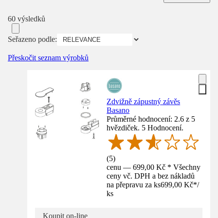
60 výsledků
Seřazeno podle:
Přeskočit seznam výrobků
Zdvižně zápustný závěs
Basano
Průměrné hodnocení: 2.6 z 5
hvězdiček. 5 Hodnocení.
(
5
)
cenu — 699,00 Kč * Všechny
ceny vč. DPH a bez nákladů
na přepravu za ks
699,00 Kč
*
/
ks
Koupit on-line