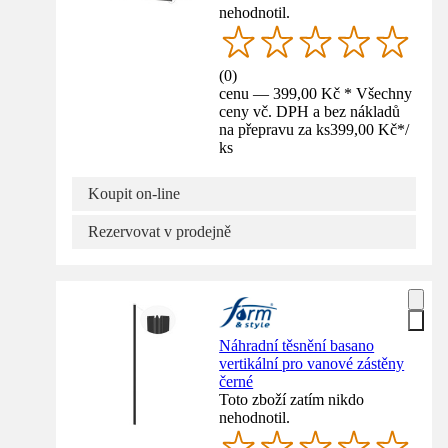
nehodnotil.
(
0
)
cenu — 399,00 Kč * Všechny
ceny vč. DPH a bez nákladů
na přepravu za ks
399,00 Kč
*
/
ks
Koupit on-line
Rezervovat v prodejně
Náhradní těsnění basano
vertikální pro vanové zástěny
černé
Toto zboží zatím nikdo
nehodnotil.