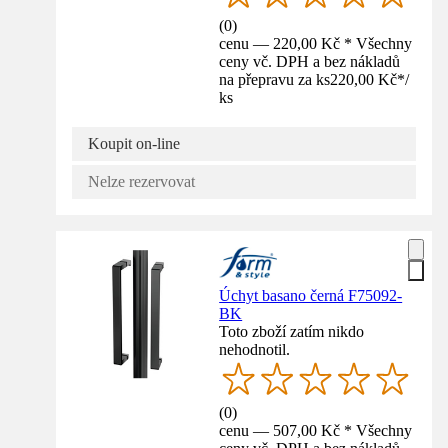
(
0
)
cenu — 220,00 Kč * Všechny
ceny vč. DPH a bez nákladů
na přepravu za ks
220,00 Kč
*
/
ks
Koupit on-line
Nelze rezervovat
Úchyt basano černá F75092-
BK
Toto zboží zatím nikdo
nehodnotil.
(
0
)
cenu — 507,00 Kč * Všechny