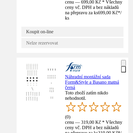
cenu — 699,00 Kč * Všechny
ceny vč. DPH a bez nákladů
na přepravu za ks
699,00 Kč
*
/
ks
Koupit on-line
Nelze rezervovat
Náhradní montážní sada
Form&Style a Basano matná
černá
Toto zboží zatím nikdo
nehodnotil.
(
0
)
cenu — 319,00 Kč * Všechny
ceny vč. DPH a bez nákladů
na přepravu za ks
319,00 Kč
*
/