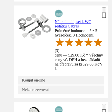
Náhradní díl, set k WC
sedátku Cabras
Průměrné hodnocení: 5 z 5
hvězdiček. 3 Hodnocení.
(
3
)
cenu — 529,00 Kč * Všechny
ceny vč. DPH a bez nákladů
na přepravu za ks
529,00 Kč
*
/
ks
Koupit on-line
Nelze rezervovat