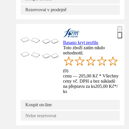
Rezervovat v prodejně
Basano kryt profilu
Toto zboží zatím nikdo
nehodnotil.
(
0
)
cenu — 205,00 Kč * Všechny
ceny vč. DPH a bez nákladů
na přepravu za ks
205,00 Kč
*
/
ks
Koupit on-line
Nelze rezervovat