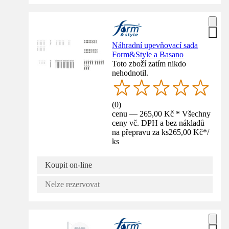
Náhradní upevňovací sada
Form&Style a Basano
Toto zboží zatím nikdo
nehodnotil.
(
0
)
cenu — 265,00 Kč * Všechny
ceny vč. DPH a bez nákladů
na přepravu za ks
265,00 Kč
*
/
ks
Koupit on-line
Nelze rezervovat