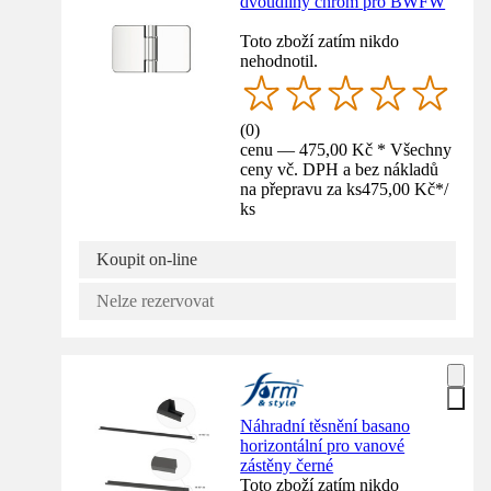
dvoudílný chrom pro BWFW
Toto zboží zatím nikdo
nehodnotil.
(
0
)
cenu — 475,00 Kč * Všechny
ceny vč. DPH a bez nákladů
na přepravu za ks
475,00 Kč
*
/
ks
Koupit on-line
Nelze rezervovat
Náhradní těsnění basano
horizontální pro vanové
zástěny černé
Toto zboží zatím nikdo