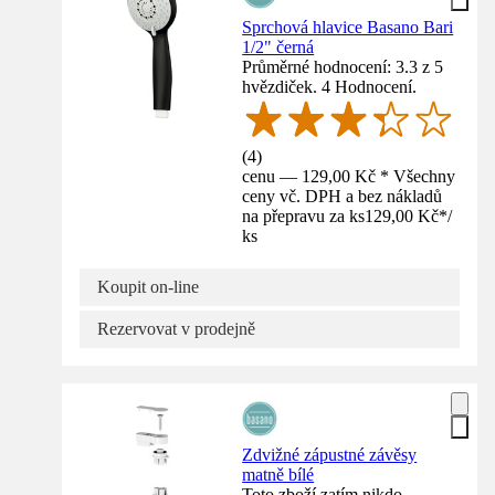
Sprchová hlavice Basano Bari
1/2" černá
Průměrné hodnocení: 3.3 z 5
hvězdiček. 4 Hodnocení.
(
4
)
cenu — 129,00 Kč * Všechny
ceny vč. DPH a bez nákladů
na přepravu za ks
129,00 Kč
*
/
ks
Koupit on-line
Rezervovat v prodejně
Zdvižné zápustné závěsy
matně bílé
Toto zboží zatím nikdo