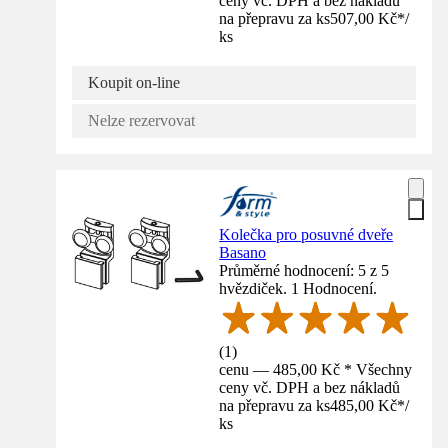
ceny vč. DPH a bez nákladů
na přepravu za ks
507,00 Kč
*
/
ks
Koupit on-line
Nelze rezervovat
Kolečka pro posuvné dveře
Basano
Průměrné hodnocení: 5 z 5
hvězdiček. 1 Hodnocení.
(
1
)
cenu — 485,00 Kč * Všechny
ceny vč. DPH a bez nákladů
na přepravu za ks
485,00 Kč
*
/
ks