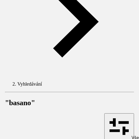
Vyhledávání
"basano"
Všec