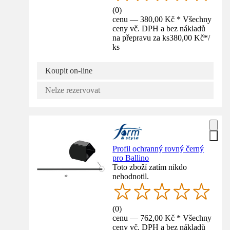
(
0
)
cenu — 380,00 Kč * Všechny
ceny vč. DPH a bez nákladů
na přepravu za ks
380,00 Kč
*
/
ks
Koupit on-line
Nelze rezervovat
Profil ochranný rovný černý
pro Ballino
Toto zboží zatím nikdo
nehodnotil.
(
0
)
cenu — 762,00 Kč * Všechny
ceny vč. DPH a bez nákladů