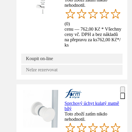
nehodnotil.
(
0
)
cenu — 762,00 Kč * Všechny
ceny vč. DPH a bez nákladů
na přepravu za ks
762,00 Kč
*
/
ks
Koupit on-line
Nelze rezervovat
Sprchový úchyt kulatý matně
bílý
Toto zboží zatím nikdo
nehodnotil.