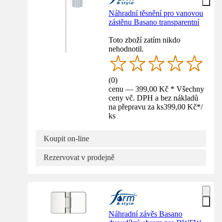
Náhradní těsnění pro vanovou
zástěnu Basano transparentní
Toto zboží zatím nikdo
nehodnotil.
(
0
)
cenu — 399,00 Kč * Všechny
ceny vč. DPH a bez nákladů
na přepravu za ks
399,00 Kč
*
/
ks
Koupit on-line
Rezervovat v prodejně
Náhradní závěs Basano