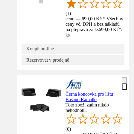
(
1
)
cenu — 699,00 Kč * Všechny
ceny vč. DPH a bez nákladů
na přepravu za ks
699,00 Kč
*
/
ks
Koupit on-line
Rezervovat v prodejně
Černá koncovka pro lištu
Basano Ramallo
Toto zboží zatím nikdo
nehodnotil.
(
0
)