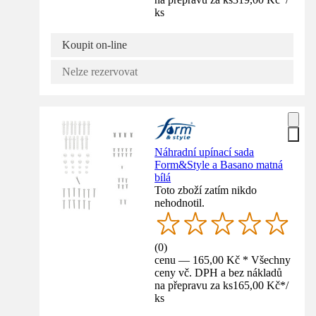
ks
Koupit on-line
Nelze rezervovat
Náhradní upínací sada
Form&Style a Basano matná
bílá
Toto zboží zatím nikdo
nehodnotil.
(
0
)
cenu — 165,00 Kč * Všechny
ceny vč. DPH a bez nákladů
na přepravu za ks
165,00 Kč
*
/
ks