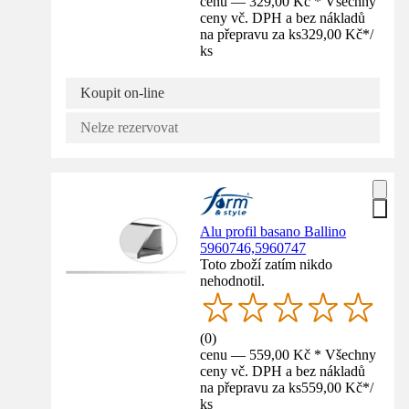
cenu — 329,00 Kč * Všechny
ceny vč. DPH a bez nákladů
na přepravu za ks
329,00 Kč
*
/
ks
Koupit on-line
Nelze rezervovat
Alu profil basano Ballino
5960746,5960747
Toto zboží zatím nikdo
nehodnotil.
(
0
)
cenu — 559,00 Kč * Všechny
ceny vč. DPH a bez nákladů
na přepravu za ks
559,00 Kč
*
/
ks