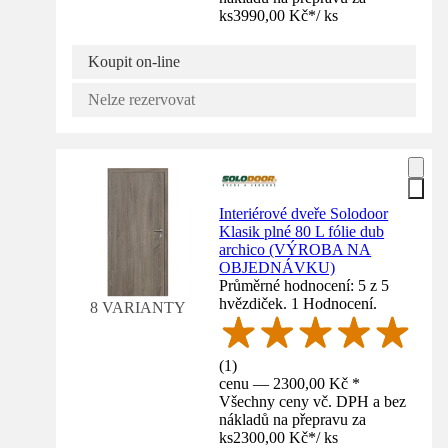
ks
3990,00 Kč
*
/
ks
Koupit on-line
Nelze rezervovat
Interiérové dveře Solodoor
Klasik plné 80 L fólie dub
archico (VÝROBA NA
OBJEDNÁVKU)
Průměrné hodnocení: 5 z 5
hvězdiček. 1 Hodnocení.
8 VARIANTY
(
1
)
cenu — 2300,00 Kč *
Všechny ceny vč. DPH a bez
nákladů na přepravu za
ks
2300,00 Kč
*
/
ks