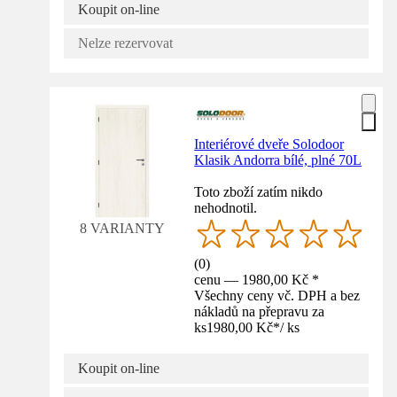
Koupit on-line
Nelze rezervovat
Interiérové dveře Solodoor
Klasik Andorra bílé, plné 70L
Toto zboží zatím nikdo
nehodnotil.
8 VARIANTY
(
0
)
cenu — 1980,00 Kč *
Všechny ceny vč. DPH a bez
nákladů na přepravu za
ks
1980,00 Kč
*
/
ks
Koupit on-line