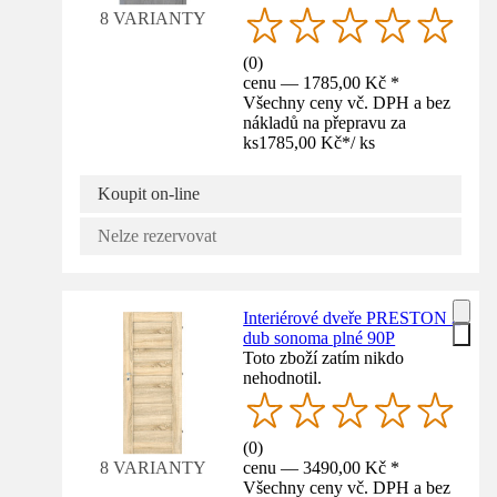
8 VARIANTY
(
0
)
cenu — 1785,00 Kč *
Všechny ceny vč. DPH a bez
nákladů na přepravu za
ks
1785,00 Kč
*
/
ks
Koupit on-line
Nelze rezervovat
Interiérové dveře PRESTON 2
dub sonoma plné 90P
Toto zboží zatím nikdo
nehodnotil.
(
0
)
cenu — 3490,00 Kč *
8 VARIANTY
Všechny ceny vč. DPH a bez