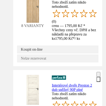
Toto zboží zatím nikdo
nehodnotil.
(
0
)
cenu — 1795,00 Kč *
8 VARIANTY
Všechny ceny vč. DPH a bez
nákladů na přepravu za
ks
1795,00 Kč
*
/
ks
Koupit on-line
Nelze rezervovat
Interiérové dveře Preston 2
dub sněžný 90P plné
Toto zboží zatím nikdo
nehodnotil.