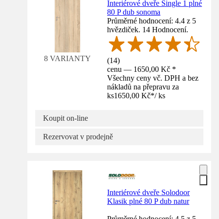
Interiérové dveře Single 1 plné
80 P dub sonoma
Průměrné hodnocení: 4.4 z 5
hvězdiček. 14 Hodnocení.
8 VARIANTY
(
14
)
cenu — 1650,00 Kč *
Všechny ceny vč. DPH a bez
nákladů na přepravu za
ks
1650,00 Kč
*
/
ks
Koupit on-line
Rezervovat v prodejně
Interiérové dveře Solodoor
Klasik plné 80 P dub natur
Průměrné hodnocení: 4.5 z 5