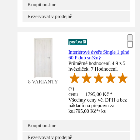
Koupit on-line
Rezervovat v prodejně
Interiérové dveře Single 1 plné
60 P dub sněžný
Průměrné hodnocení: 4.9 z 5
hvězdiček. 7 Hodnocení.
8 VARIANTY
(
7
)
cenu — 1795,00 Kč *
Všechny ceny vč. DPH a bez
nákladů na přepravu za
ks
1795,00 Kč
*
/
ks
Koupit on-line
Rezervovat v prodejně