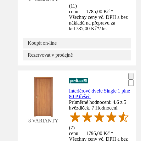
(
11
)
cenu — 1785,00 Kč *
Všechny ceny vč. DPH a bez
nákladů na přepravu za
ks
1785,00 Kč
*
/
ks
Koupit on-line
Rezervovat v prodejně
Interiérové dveře Single 1 plné
80 P třešeň
Průměrné hodnocení: 4.6 z 5
hvězdiček. 7 Hodnocení.
8 VARIANTY
(
7
)
cenu — 1795,00 Kč *
Všechny ceny vč. DPH a bez