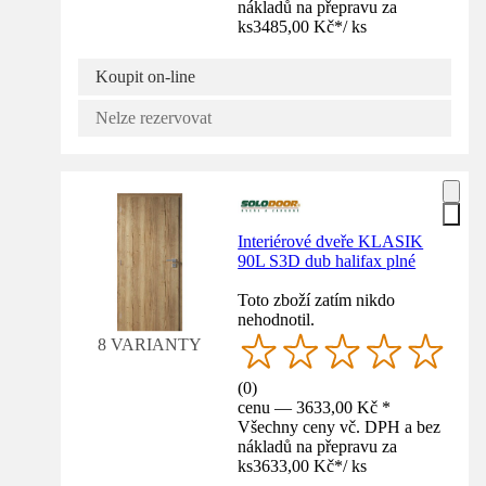
nákladů na přepravu za
ks
3485,00 Kč
*
/
ks
Koupit on-line
Nelze rezervovat
Interiérové dveře KLASIK
90L S3D dub halifax plné
Toto zboží zatím nikdo
nehodnotil.
8 VARIANTY
(
0
)
cenu — 3633,00 Kč *
Všechny ceny vč. DPH a bez
nákladů na přepravu za
ks
3633,00 Kč
*
/
ks