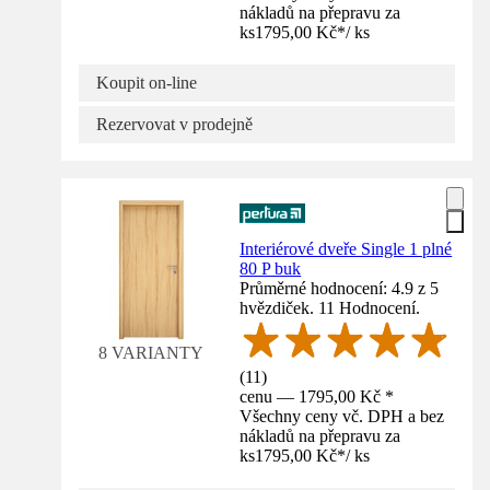
nákladů na přepravu za
ks
1795,00 Kč
*
/
ks
Koupit on-line
Rezervovat v prodejně
Interiérové dveře Single 1 plné
80 P buk
Průměrné hodnocení: 4.9 z 5
hvězdiček. 11 Hodnocení.
8 VARIANTY
(
11
)
cenu — 1795,00 Kč *
Všechny ceny vč. DPH a bez
nákladů na přepravu za
ks
1795,00 Kč
*
/
ks