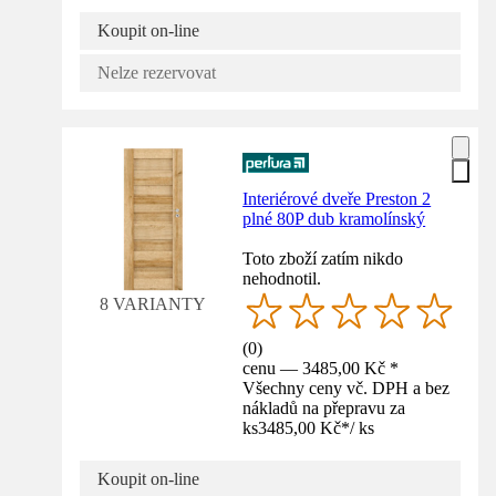
Koupit on-line
Nelze rezervovat
Interiérové dveře Preston 2
plné 80P dub kramolínský
Toto zboží zatím nikdo
nehodnotil.
8 VARIANTY
(
0
)
cenu — 3485,00 Kč *
Všechny ceny vč. DPH a bez
nákladů na přepravu za
ks
3485,00 Kč
*
/
ks
Koupit on-line