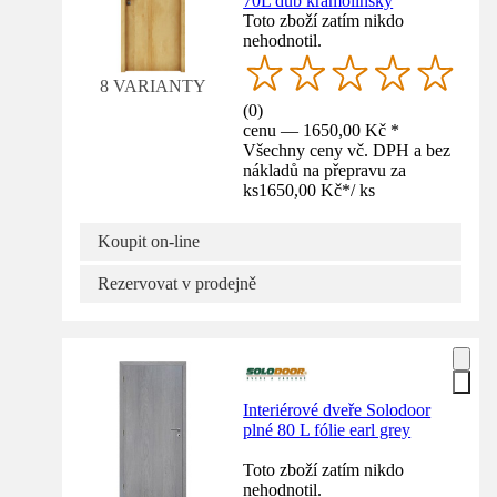
70L dub kramolínský
Toto zboží zatím nikdo
nehodnotil.
8 VARIANTY
(
0
)
cenu — 1650,00 Kč *
Všechny ceny vč. DPH a bez
nákladů na přepravu za
ks
1650,00 Kč
*
/
ks
Koupit on-line
Rezervovat v prodejně
Interiérové dveře Solodoor
plné 80 L fólie earl grey
Toto zboží zatím nikdo
nehodnotil.