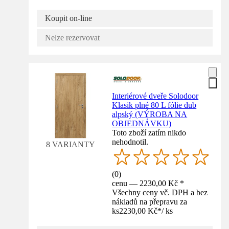
Koupit on-line
Nelze rezervovat
Interiérové dveře Solodoor
Klasik plné 80 L fólie dub
alpský (VÝROBA NA
OBJEDNÁVKU)
Toto zboží zatím nikdo
nehodnotil.
8 VARIANTY
(
0
)
cenu — 2230,00 Kč *
Všechny ceny vč. DPH a bez
nákladů na přepravu za
ks
2230,00 Kč
*
/
ks