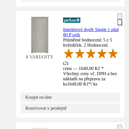
Interiérové dveře Single 1 plné
80 P cedr
Průměrné hodnocení: 5 z 5
hvězdiček. 2 Hodnocení.
8 VARIANTY
(
2
)
cenu — 1649,00 Kč *
Všechny ceny vč. DPH a bez
nákladů na přepravu za
ks
1649,00 Kč
*
/
ks
Koupit on-line
Rezervovat v prodejně