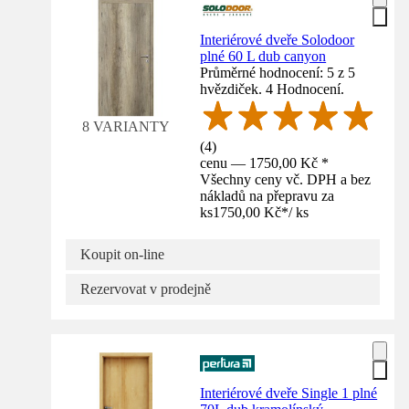
Interiérové dveře Solodoor
plné 60 L dub canyon
Průměrné hodnocení: 5 z 5
hvězdiček. 4 Hodnocení.
8 VARIANTY
(
4
)
cenu — 1750,00 Kč *
Všechny ceny vč. DPH a bez
nákladů na přepravu za
ks
1750,00 Kč
*
/
ks
Koupit on-line
Rezervovat v prodejně
Interiérové dveře Single 1 plné