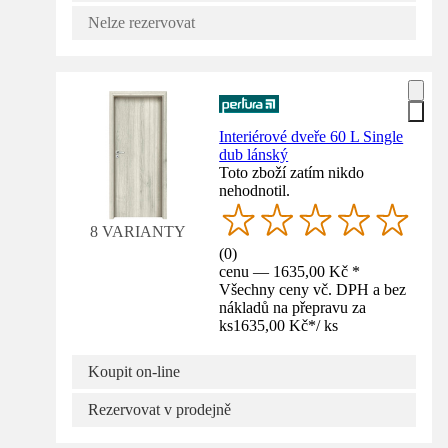
Nelze rezervovat
Interiérové dveře 60 L Single
dub lánský
Toto zboží zatím nikdo
nehodnotil.
8 VARIANTY
(
0
)
cenu — 1635,00 Kč *
Všechny ceny vč. DPH a bez
nákladů na přepravu za
ks
1635,00 Kč
*
/
ks
Koupit on-line
Rezervovat v prodejně