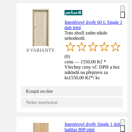
Interiérové dveře 60 L Single 1
dub letní
Toto zboží zatím nikdo
nehodnotil.
8 VARIANTY
(
0
)
cenu — 1550,00 Kč *
Všechny ceny vč. DPH a bez
nákladů na přepravu za
ks
1550,00 Kč
*
/
ks
Koupit on-line
Nelze rezervovat
Interiérové dveře Single 1 dub
halifax 80P plné