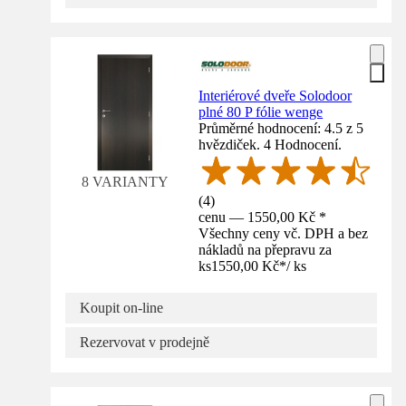
Interiérové dveře Solodoor
plné 80 P fólie wenge
Průměrné hodnocení: 4.5 z 5
hvězdiček. 4 Hodnocení.
8 VARIANTY
(
4
)
cenu — 1550,00 Kč *
Všechny ceny vč. DPH a bez
nákladů na přepravu za
ks
1550,00 Kč
*
/
ks
Koupit on-line
Rezervovat v prodejně