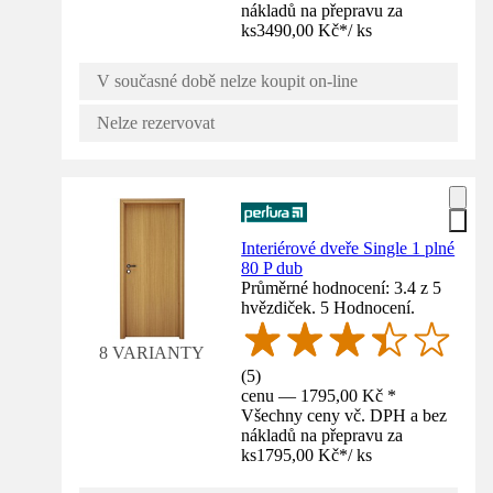
nákladů na přepravu za
ks
3490,00 Kč
*
/
ks
V současné době nelze koupit on-line
Nelze rezervovat
Interiérové dveře Single 1 plné
80 P dub
Průměrné hodnocení: 3.4 z 5
hvězdiček. 5 Hodnocení.
8 VARIANTY
(
5
)
cenu — 1795,00 Kč *
Všechny ceny vč. DPH a bez
nákladů na přepravu za
ks
1795,00 Kč
*
/
ks