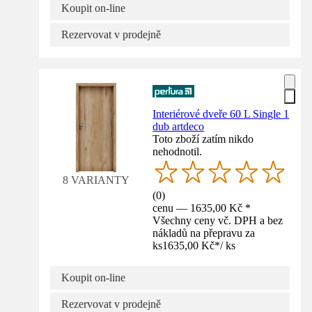
Koupit on-line
Rezervovat v prodejně
Interiérové dveře 60 L Single 1
dub artdeco
Toto zboží zatím nikdo
nehodnotil.
8 VARIANTY
(
0
)
cenu — 1635,00 Kč *
Všechny ceny vč. DPH a bez
nákladů na přepravu za
ks
1635,00 Kč
*
/
ks
Koupit on-line
Rezervovat v prodejně