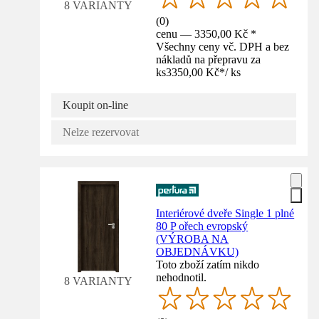
8 VARIANTY
(
0
)
cenu — 3350,00 Kč *
Všechny ceny vč. DPH a bez
nákladů na přepravu za
ks
3350,00 Kč
*
/
ks
Koupit on-line
Nelze rezervovat
Interiérové dveře Single 1 plné
80 P ořech evropský
(VÝROBA NA
OBJEDNÁVKU)
Toto zboží zatím nikdo
nehodnotil.
8 VARIANTY