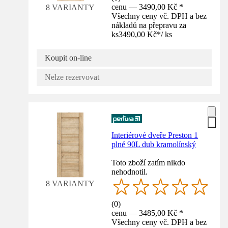
cenu — 3490,00 Kč *
8 VARIANTY
Všechny ceny vč. DPH a bez
nákladů na přepravu za
ks
3490,00 Kč
*
/
ks
Koupit on-line
Nelze rezervovat
Interiérové dveře Preston 1
plné 90L dub kramolínský
Toto zboží zatím nikdo
nehodnotil.
8 VARIANTY
(
0
)
cenu — 3485,00 Kč *
Všechny ceny vč. DPH a bez