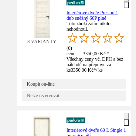
Interiérové dveře Preston 1
dub sněžný 60P plné
Toto zboží zatím nikdo
nehodnotil.
8 VARIANTY
(
0
)
cenu — 3350,00 Kč *
Všechny ceny vč. DPH a bez
nákladů na přepravu za
ks
3350,00 Kč
*
/
ks
Koupit on-line
Nelze rezervovat
Interiérové dveře 60 L Single 1
borovice bílá