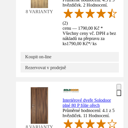
hvězdiček. 2 Hodnocení.
8 VARIANTY
(
2
)
cenu — 1790,00 Kč *
Všechny ceny vč. DPH a bez
nákladů na přepravu za
ks
1790,00 Kč
*
/
ks
Koupit on-line
Rezervovat v prodejně
Interiérové dveře Solodoor
plné 80 P fólie ořech
Průměrné hodnocení: 4.1 z 5
hvězdiček. 11 Hodnocení.
8 VARIANTY