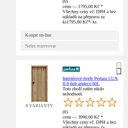
(
0
)
cenu — 1795,00 Kč *
Všechny ceny vč. DPH a bez
nákladů na přepravu za
ks
1795,00 Kč
*
/
ks
Koupit on-line
Nelze rezervovat
Interiérové dveře Pertura LUX
II 8 dub artdeco 60L
Toto zboží zatím nikdo
nehodnotil.
8 VARIANTY
(
0
)
cenu — 3990,00 Kč *
Všechny ceny vč. DPH a bez
nákladů na přepravu za