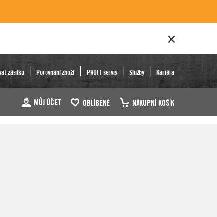
vat zásilku
Porovnání zboží
PROFI servis
Služby
Kariéra
MŮJ ÚČET
OBLÍBENÉ
NÁKUPNÍ KOŠÍK