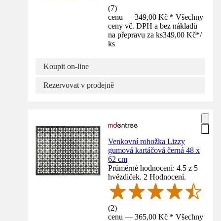
(
7
)
cenu — 349,00 Kč * Všechny
ceny vč. DPH a bez nákladů
na přepravu za ks
349,00 Kč
*
/
ks
Koupit on-line
Rezervovat v prodejně
Venkovní rohožka Lizzy
gumová kartáčová černá 48 x
62 cm
Průměrné hodnocení: 4.5 z 5
hvězdiček. 2 Hodnocení.
(
2
)
cenu — 365,00 Kč * Všechny