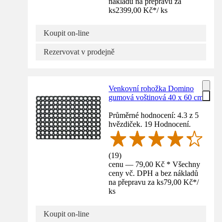
nákladů na přepravu za
ks
2399,00 Kč
*
/
ks
Koupit on-line
Rezervovat v prodejně
Venkovní rohožka Domino
gumová voštinová 40 x 60 cm
Průměrné hodnocení: 4.3 z 5
hvězdiček. 19 Hodnocení.
(
19
)
cenu — 79,00 Kč * Všechny
ceny vč. DPH a bez nákladů
na přepravu za ks
79,00 Kč
*
/
ks
Koupit on-line