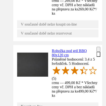
cenu — 269,00 Kč * Všechny
ceny vč. DPH a bez nákladů
na přepravu za ks
269,00 Kč
*
/
ks
V současné době nelze koupit on-line
V současné době nelze rezervovat
Rohožka pod gril BBQ
80x120 cm
Průměrné hodnocení: 3.4 z 5
hvězdiček. 5 Hodnocení.
(
5
)
cenu — 499,00 Kč * Všechny
ceny vč. DPH a bez nákladů
na přepravu za ks
499,00 Kč
*
/
ks