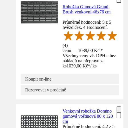
Rohožka Gumová Grand
Brush venkovní 46x76 cm
Průměrné hodnocení: 5 z 5
hvězdiček. 4 Hodnocení.
(
4
)
cenu — 1039,00 Kč *
Všechny ceny vč. DPH a bez
nákladů na přepravu za
ks
1039,00 Kč
*
/
ks
Koupit on-line
Rezervovat v prodejně
Venkovní rohožka Domino
gumová voštinová 80 x 120
cm
Průměrné hodnocení: 4.2 z 5