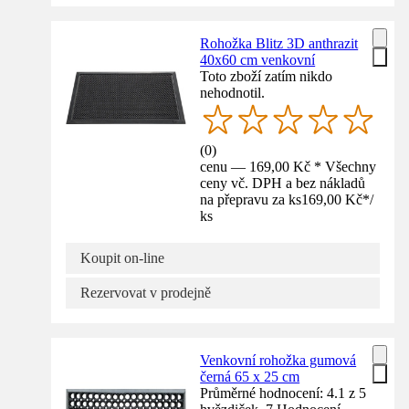
Rohožka Blitz 3D anthrazit
40x60 cm venkovní
Toto zboží zatím nikdo
nehodnotil.
(
0
)
cenu — 169,00 Kč * Všechny
ceny vč. DPH a bez nákladů
na přepravu za ks
169,00 Kč
*
/
ks
Koupit on-line
Rezervovat v prodejně
Venkovní rohožka gumová
černá 65 x 25 cm
Průměrné hodnocení: 4.1 z 5