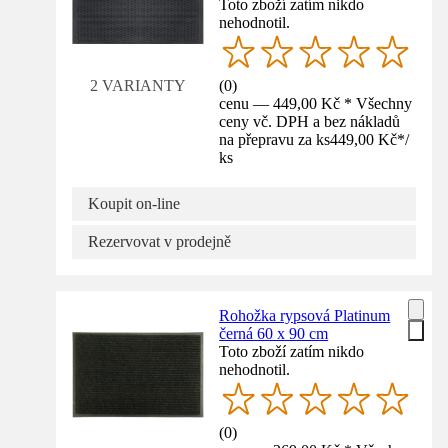
Toto zboží zatím nikdo
nehodnotil.
(
0
)
2 VARIANTY
cenu — 449,00 Kč * Všechny
ceny vč. DPH a bez nákladů
na přepravu za ks
449,00 Kč
*
/
ks
Koupit on-line
Rezervovat v prodejně
Rohožka rypsová Platinum
černá 60 x 90 cm
Toto zboží zatím nikdo
nehodnotil.
(
0
)