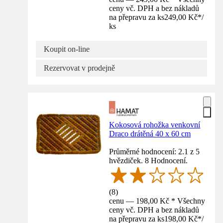
ceny vč. DPH a bez nákladů
na přepravu za ks
249,00 Kč
*
/
ks
Koupit on-line
Rezervovat v prodejně
Kokosová rohožka venkovní
Draco drátěná 40 x 60 cm
Průměrné hodnocení: 2.1 z 5
hvězdiček. 8 Hodnocení.
(
8
)
cenu — 198,00 Kč * Všechny
ceny vč. DPH a bez nákladů
na přepravu za ks
198,00 Kč
*
/