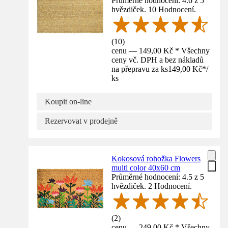
Průměrné hodnocení: 4.6 z 5
hvězdiček. 10 Hodnocení.
(
10
)
cenu — 149,00 Kč * Všechny
ceny vč. DPH a bez nákladů
na přepravu za ks
149,00 Kč
*
/
ks
Koupit on-line
Rezervovat v prodejně
Kokosová rohožka Flowers
multi color 40x60 cm
Průměrné hodnocení: 4.5 z 5
hvězdiček. 2 Hodnocení.
(
2
)
cenu — 249,00 Kč * Všechny