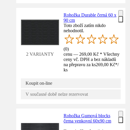
Rohožka Durable černá 60 x
90 cm
Toto zboží zatím nikdo
nehodnotil.
(
0
)
cenu — 269,00 Kč * Všechny
2 VARIANTY
ceny vč. DPH a bez nákladů
na přepravu za ks
269,00 Kč
*
/
ks
Koupit on-line
V současné době nelze rezervovat
Rohožka Gumová blocks
černa venkovní 60x90 cm