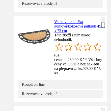
Rezervovat v prodejně
Venkovní rohožka
gumová/kokosová půlkruh 45
x 75 cm
Toto zboží zatím nikdo
nehodnotil.
(
0
)
cenu — 239,00 Kč * Všechny
ceny vč. DPH a bez nákladů
na přepravu za ks
239,00 Kč
*
/
ks
Koupit on-line
Rezervovat v prodejně