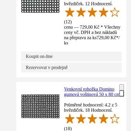
hvězdiček. 12 Hodnocení.
(
12
)
cenu — 729,00 Kč * Všechny
ceny vč. DPH a bez nákladů
na přepravu za ks
729,00 Kč
*
/
ks
Koupit on-line
Rezervovat v prodejně
Venkovní rohožka Domino
gumová voštinová 50 x 80 cm
Průměrné hodnocení: 4.2 z 5
hvězdiček. 18 Hodnocení.
(
18
)