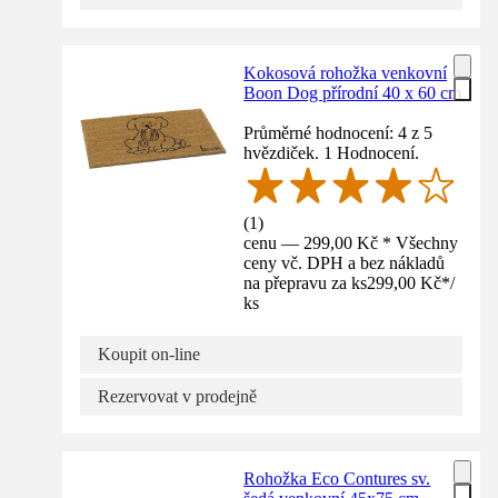
Kokosová rohožka venkovní
Boon Dog přírodní 40 x 60 cm
Průměrné hodnocení: 4 z 5
hvězdiček. 1 Hodnocení.
(
1
)
cenu — 299,00 Kč * Všechny
ceny vč. DPH a bez nákladů
na přepravu za ks
299,00 Kč
*
/
ks
Koupit on-line
Rezervovat v prodejně
Rohožka Eco Contures sv.