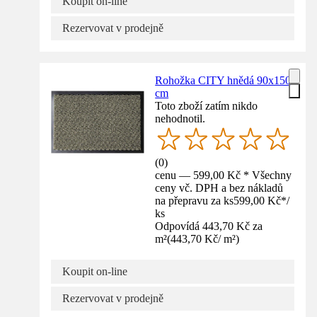
Koupit on-line
Rezervovat v prodejně
Rohožka CITY hnědá 90x150
cm
Toto zboží zatím nikdo
nehodnotil.
(
0
)
cenu — 599,00 Kč * Všechny
ceny vč. DPH a bez nákladů
na přepravu za ks
599,00 Kč
*
/
ks
Odpovídá 443,70 Kč za
m²
(
443,70 Kč
/
m²
)
Koupit on-line
Rezervovat v prodejně