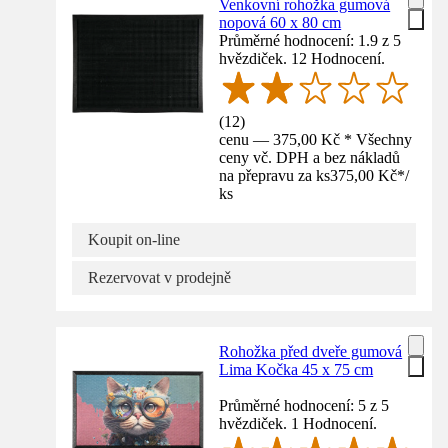
Venkovní rohožka gumová
nopová 60 x 80 cm
Průměrné hodnocení: 1.9 z 5
hvězdiček. 12 Hodnocení.
(
12
)
cenu — 375,00 Kč * Všechny
ceny vč. DPH a bez nákladů
na přepravu za ks
375,00 Kč
*
/
ks
Koupit on-line
Rezervovat v prodejně
Rohožka před dveře gumová
Lima Kočka 45 x 75 cm
Průměrné hodnocení: 5 z 5
hvězdiček. 1 Hodnocení.