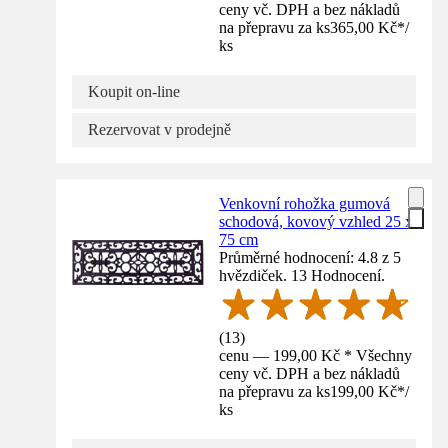
ceny vč. DPH a bez nákladů
na přepravu za ks
365,00 Kč
*
/
ks
Koupit on-line
Rezervovat v prodejně
Venkovní rohožka gumová
schodová, kovový vzhled 25 x
75 cm
Průměrné hodnocení: 4.8 z 5
hvězdiček. 13 Hodnocení.
(
13
)
cenu — 199,00 Kč * Všechny
ceny vč. DPH a bez nákladů
na přepravu za ks
199,00 Kč
*
/
ks