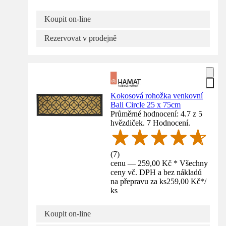
Koupit on-line
Rezervovat v prodejně
Kokosová rohožka venkovní
Bali Circle 25 x 75cm
Průměrné hodnocení: 4.7 z 5
hvězdiček. 7 Hodnocení.
(
7
)
cenu — 259,00 Kč * Všechny
ceny vč. DPH a bez nákladů
na přepravu za ks
259,00 Kč
*
/
ks
Koupit on-line