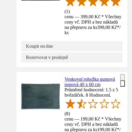
(
1
)
cenu — 399,00 Kč * Všechny
ceny vč. DPH a bez nákladů
na přepravu za ks
399,00 Kč
*
/
ks
Koupit on-line
Rezervovat v prodejně
Venkovní rohožka gumová
nopová 40 x 60 cm
Průměrné hodnocení: 1.5 z 5
hvězdiček. 8 Hodnocení.
(
8
)
cenu — 199,00 Kč * Všechny
ceny vč. DPH a bez nákladů
na přepravu za ks
199,00 Kč
*
/