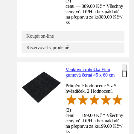
(
3
)
cenu — 389,00 Kč * Všechny
ceny vč. DPH a bez nákladů
na přepravu za ks
389,00 Kč
*
/
ks
Koupit on-line
Rezervovat v prodejně
Venkovní rohožka Finn
gumová černá 45 x 60 cm
Průměrné hodnocení: 5 z 5
hvězdiček. 2 Hodnocení.
(
2
)
cenu — 199,00 Kč * Všechny
ceny vč. DPH a bez nákladů
na přepravu za ks
199,00 Kč
*
/
ks