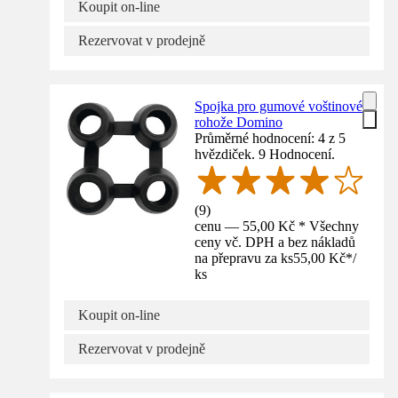
Koupit on-line
Rezervovat v prodejně
Spojka pro gumové voštinové
rohože Domino
Průměrné hodnocení: 4 z 5
hvězdiček. 9 Hodnocení.
(
9
)
cenu — 55,00 Kč * Všechny
ceny vč. DPH a bez nákladů
na přepravu za ks
55,00 Kč
*
/
ks
Koupit on-line
Rezervovat v prodejně