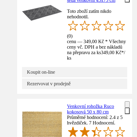
šedá venkovní 45x75 cm
Toto zboží zatím nikdo
nehodnotil.
(
0
)
cenu — 349,00 Kč * Všechny
ceny vč. DPH a bez nákladů
na přepravu za ks
349,00 Kč
*
/
ks
Koupit on-line
Rezervovat v prodejně
Venkovní rohožka Ruco
kokosová 50 x 80 cm
Průměrné hodnocení: 2.4 z 5
hvězdiček. 7 Hodnocení.