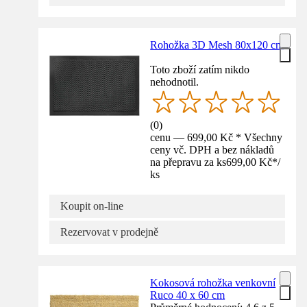
Rohožka 3D Mesh 80x120 cm
Toto zboží zatím nikdo
nehodnotil.
(
0
)
cenu — 699,00 Kč * Všechny
ceny vč. DPH a bez nákladů
na přepravu za ks
699,00 Kč
*
/
ks
Koupit on-line
Rezervovat v prodejně
Kokosová rohožka venkovní
Ruco 40 x 60 cm