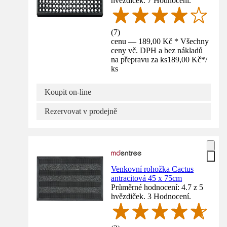
hvězdiček. 7 Hodnocení.
(
7
)
cenu — 189,00 Kč * Všechny
ceny vč. DPH a bez nákladů
na přepravu za ks
189,00 Kč
*
/
ks
Koupit on-line
Rezervovat v prodejně
Venkovní rohožka Cactus
antracitová 45 x 75cm
Průměrné hodnocení: 4.7 z 5
hvězdiček. 3 Hodnocení.