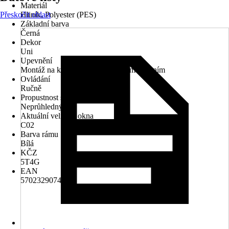
Materiál
Přeskočit oblast
Hliník, Polyester (PES)
Základní barva
Černá
Dekor
Uni
Upevnění
Montáž na křídlo, Montáž s bočním vedením
Ovládání
Ručně
Propustnost světla
Neprůhledný
Aktuální velikost okna
C02
Barva rámu
Bílá
KČZ
5T4G
EAN
5702329074377