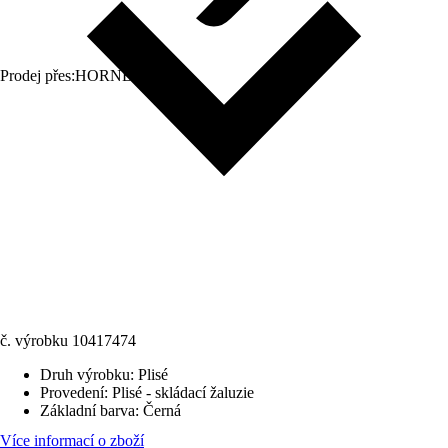
Prodej přes:
HORNBACH
č. výrobku
10417474
Druh výrobku
:
Plisé
Provedení
:
Plisé - skládací žaluzie
Základní barva
:
Černá
Více informací o zboží