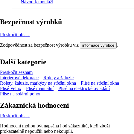
Návod k montáži
Bezpečnost výrobků
Přeskočit oblast
Zodpovědnost za bezpečnost výrobku viz
.
informace výrobce
Další kategorie
Přeskočit seznam
Interiérové dekorace
Rolety a žaluzie
Rolety, žaluzie, markýzy na střešní okna
Plisé na střešní okna
Plisé Velux
Plisé manuální
Plisé na elektrické ovládání
Plisé na solární pohon
Zákaznická hodnocení
Přeskočit oblast
Hodnocení mohou být napsána i od zákazníků, kteří zboží
prokazatelně nepoužili nebo nekoupili.