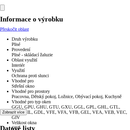
Informace o výrobku
Přeskočit oblast
Druh výrobku
Plisé
Provedení
Plisé - skládací žaluzie
Oblast využití
Interiér
Využití
Ochrana proti slunci
Vhodné pro
Střešní okno
Vhodné pro prostory
Pracovna, Dětský pokoj, Ložnice, Obývací pokoj, Kuchyně
Vhodné pro typ oken
GGU, GPU, GHU, GTU, GXU, GGL, GPL, GHL, GTL,
GXL, GIL, GDL, VFE, VFA, VFB, GEL, VEA, VEB, VEC,
Zobrazit více
GIV
Velikost okna
Datové listy
C02