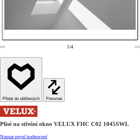
1
/
4
Porovnat
Plisé na střešní okno VELUX FHC C02 1045SWL
Napsat první hodnocení