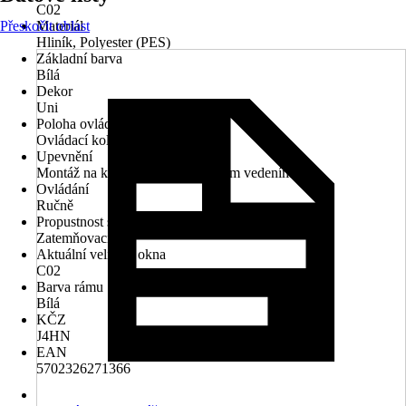
C02
Přeskočit oblast
Materiál
Hliník, Polyester (PES)
Základní barva
Bílá
Dekor
Uni
Poloha ovládacího mechanismu
Ovládací kolejnice
Upevnění
Montáž na křídlo, Montáž s bočním vedením
Ovládání
Ručně
Propustnost světla
Zatemňovací
Aktuální velikost okna
C02
Barva rámu
Bílá
KČZ
J4HN
EAN
5702326271366