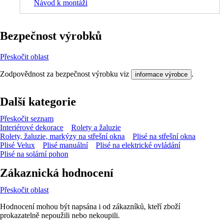
Návod k montáži
Bezpečnost výrobků
Přeskočit oblast
Zodpovědnost za bezpečnost výrobku viz
.
informace výrobce
Další kategorie
Přeskočit seznam
Interiérové dekorace
Rolety a žaluzie
Rolety, žaluzie, markýzy na střešní okna
Plisé na střešní okna
Plisé Velux
Plisé manuální
Plisé na elektrické ovládání
Plisé na solární pohon
Zákaznická hodnocení
Přeskočit oblast
Hodnocení mohou být napsána i od zákazníků, kteří zboží
prokazatelně nepoužili nebo nekoupili.