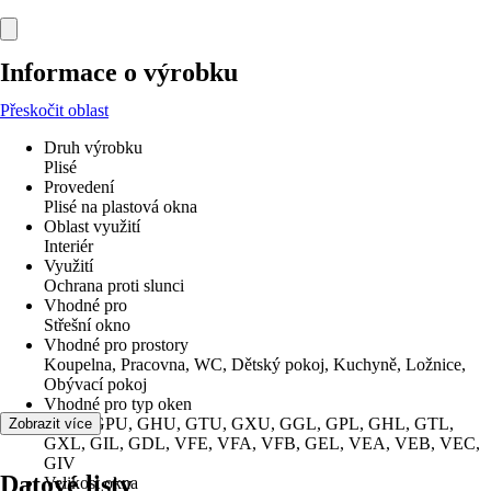
Informace o výrobku
Přeskočit oblast
Druh výrobku
Plisé
Provedení
Plisé na plastová okna
Oblast využití
Interiér
Využití
Ochrana proti slunci
Vhodné pro
Střešní okno
Vhodné pro prostory
Koupelna, Pracovna, WC, Dětský pokoj, Kuchyně, Ložnice,
Obývací pokoj
Vhodné pro typ oken
GGU, GPU, GHU, GTU, GXU, GGL, GPL, GHL, GTL,
Zobrazit více
GXL, GIL, GDL, VFE, VFA, VFB, GEL, VEA, VEB, VEC,
GIV
Datové listy
Velikost okna