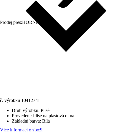
Prodej přes:
HORNBACH
č. výrobku
10412741
Druh výrobku
:
Plisé
Provedení
:
Plisé na plastová okna
Základní barva
:
Bílá
Více informací o zboží