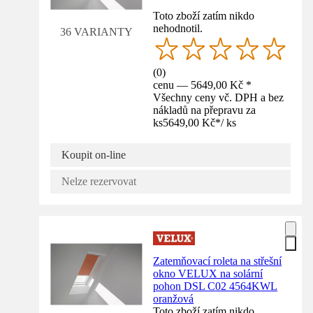
Toto zboží zatím nikdo
nehodnotil.
36 VARIANTY
(
0
)
cenu — 5649,00 Kč *
Všechny ceny vč. DPH a bez
nákladů na přepravu za
ks
5649,00 Kč
*
/
ks
Koupit on-line
Nelze rezervovat
Zatemňovací roleta na střešní
okno VELUX na solární
pohon DSL C02 4564KWL
oranžová
Toto zboží zatím nikdo