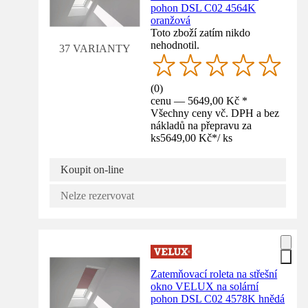
pohon DSL C02 4564K
oranžová
Toto zboží zatím nikdo
nehodnotil.
37 VARIANTY
(
0
)
cenu — 5649,00 Kč *
Všechny ceny vč. DPH a bez
nákladů na přepravu za
ks
5649,00 Kč
*
/
ks
Koupit on-line
Nelze rezervovat
Zatemňovací roleta na střešní
okno VELUX na solární
pohon DSL C02 4578K hnědá