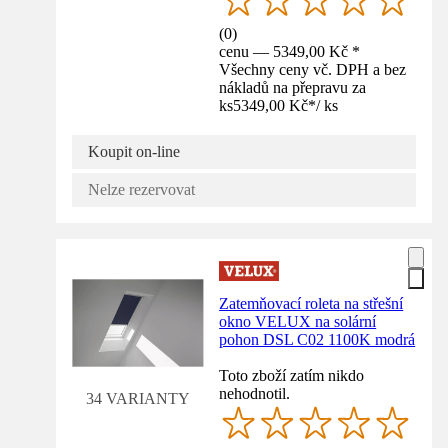
(
0
)
cenu — 5349,00 Kč *
Všechny ceny vč. DPH a bez
nákladů na přepravu za
ks
5349,00 Kč
*
/
ks
Koupit on-line
Nelze rezervovat
Zatemňovací roleta na střešní
okno VELUX na solární
pohon DSL C02 1100K modrá
Toto zboží zatím nikdo
nehodnotil.
34 VARIANTY