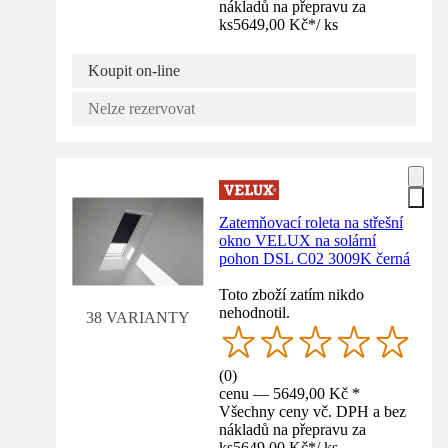
nákladů na přepravu za
ks
5649,00 Kč
*
/
ks
Koupit on-line
Nelze rezervovat
Zatemňovací roleta na střešní
okno VELUX na solární
pohon DSL C02 3009K černá
Toto zboží zatím nikdo
nehodnotil.
38 VARIANTY
(
0
)
cenu — 5649,00 Kč *
Všechny ceny vč. DPH a bez
nákladů na přepravu za
ks
5649,00 Kč
*
/
ks