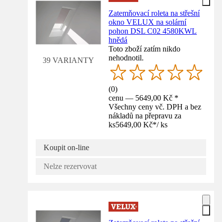
Zatemňovací roleta na střešní
okno VELUX na solární
pohon DSL C02 4580KWL
hnědá
Toto zboží zatím nikdo
nehodnotil.
39 VARIANTY
(
0
)
cenu — 5649,00 Kč *
Všechny ceny vč. DPH a bez
nákladů na přepravu za
ks
5649,00 Kč
*
/
ks
Koupit on-line
Nelze rezervovat