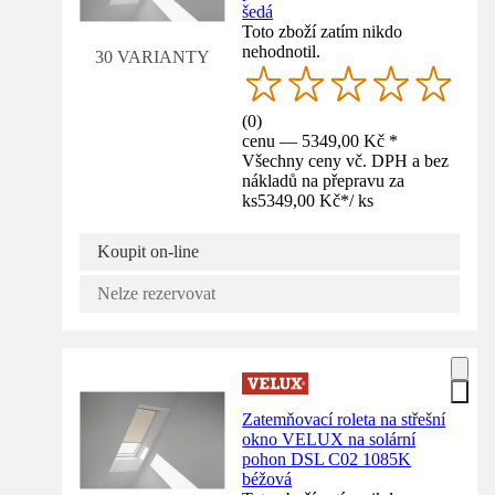
šedá
Toto zboží zatím nikdo
nehodnotil.
30 VARIANTY
(
0
)
cenu — 5349,00 Kč *
Všechny ceny vč. DPH a bez
nákladů na přepravu za
ks
5349,00 Kč
*
/
ks
Koupit on-line
Nelze rezervovat
Zatemňovací roleta na střešní
okno VELUX na solární
pohon DSL C02 1085K
béžová