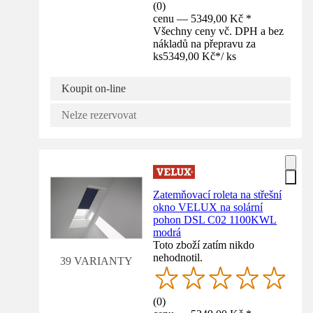
(
0
)
cenu — 5349,00 Kč *
Všechny ceny vč. DPH a bez
nákladů na přepravu za
ks
5349,00 Kč
*
/
ks
Koupit on-line
Nelze rezervovat
Zatemňovací roleta na střešní
okno VELUX na solární
pohon DSL C02 1100KWL
modrá
Toto zboží zatím nikdo
nehodnotil.
39 VARIANTY
(
0
)