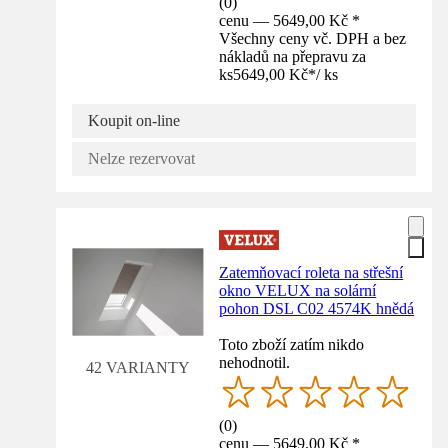
(
0
)
cenu — 5649,00 Kč *
Všechny ceny vč. DPH a bez
nákladů na přepravu za
ks
5649,00 Kč
*
/
ks
Koupit on-line
Nelze rezervovat
Zatemňovací roleta na střešní
okno VELUX na solární
pohon DSL C02 4574K hnědá
Toto zboží zatím nikdo
nehodnotil.
42 VARIANTY
(
0
)
cenu — 5649,00 Kč *