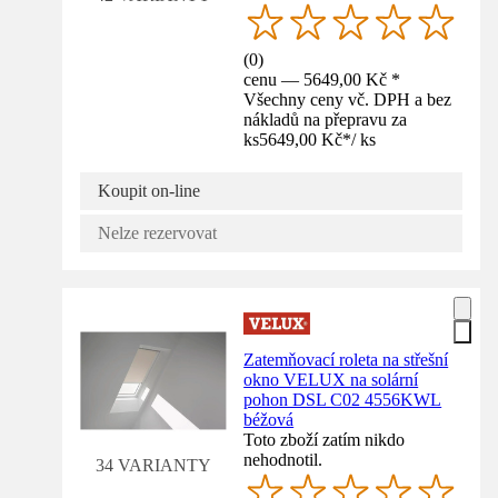
(
0
)
cenu — 5649,00 Kč *
Všechny ceny vč. DPH a bez
nákladů na přepravu za
ks
5649,00 Kč
*
/
ks
Koupit on-line
Nelze rezervovat
Zatemňovací roleta na střešní
okno VELUX na solární
pohon DSL C02 4556KWL
béžová
Toto zboží zatím nikdo
nehodnotil.
34 VARIANTY