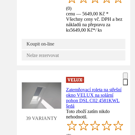
(
0
)
cenu — 5649,00 Kč *
Všechny ceny vč. DPH a bez
nákladů na přepravu za
ks
5649,00 Kč
*
/
ks
Koupit on-line
Nelze rezervovat
Zatemňovací roleta na střešní
okno VELUX na solární
pohon DSL C02 4581KWL
šedá
Toto zboží zatím nikdo
nehodnotil.
39 VARIANTY