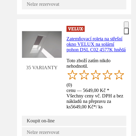
Nelze rezervovat
Zatemňovací roleta na střešní
okno VELUX na solární
pohon DSL C02 4577K hnědá
Toto zboží zatím nikdo
nehodnotil.
35 VARIANTY
(
0
)
cenu — 5649,00 Kč *
Všechny ceny vč. DPH a bez
nákladů na přepravu za
ks
5649,00 Kč
*
/
ks
Koupit on-line
Nelze rezervovat