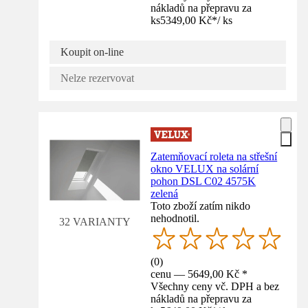
nákladů na přepravu za
ks
5349,00 Kč
*
/
ks
Koupit on-line
Nelze rezervovat
Zatemňovací roleta na střešní
okno VELUX na solární
pohon DSL C02 4575K
zelená
Toto zboží zatím nikdo
nehodnotil.
32 VARIANTY
(
0
)
cenu — 5649,00 Kč *
Všechny ceny vč. DPH a bez
nákladů na přepravu za