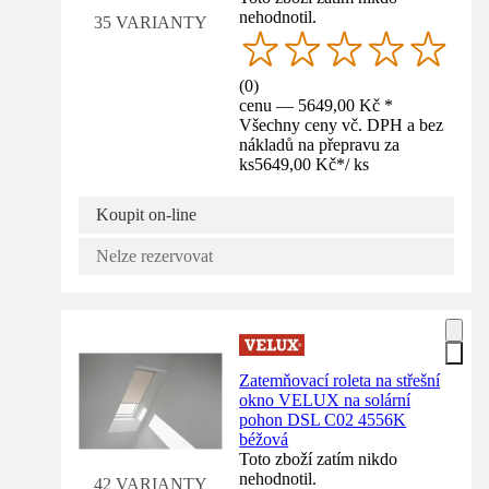
nehodnotil.
35 VARIANTY
(
0
)
cenu — 5649,00 Kč *
Všechny ceny vč. DPH a bez
nákladů na přepravu za
ks
5649,00 Kč
*
/
ks
Koupit on-line
Nelze rezervovat
Zatemňovací roleta na střešní
okno VELUX na solární
pohon DSL C02 4556K
béžová
Toto zboží zatím nikdo
nehodnotil.
42 VARIANTY