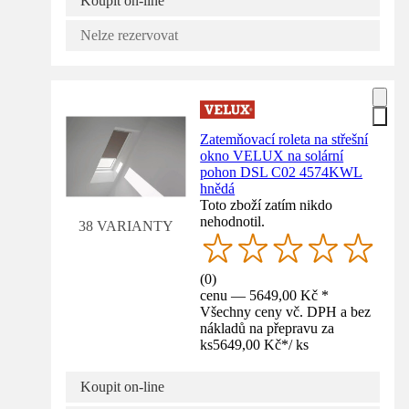
Koupit on-line
Nelze rezervovat
Zatemňovací roleta na střešní
okno VELUX na solární
pohon DSL C02 4574KWL
hnědá
Toto zboží zatím nikdo
nehodnotil.
38 VARIANTY
(
0
)
cenu — 5649,00 Kč *
Všechny ceny vč. DPH a bez
nákladů na přepravu za
ks
5649,00 Kč
*
/
ks
Koupit on-line