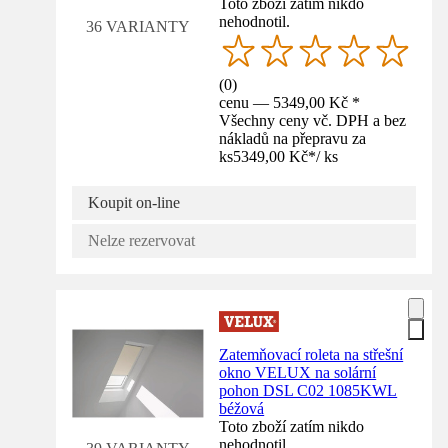
Toto zboží zatím nikdo
nehodnotil.
36 VARIANTY
(
0
)
cenu — 5349,00 Kč *
Všechny ceny vč. DPH a bez
nákladů na přepravu za
ks
5349,00 Kč
*
/
ks
Koupit on-line
Nelze rezervovat
Zatemňovací roleta na střešní
okno VELUX na solární
pohon DSL C02 1085KWL
béžová
Toto zboží zatím nikdo
nehodnotil.