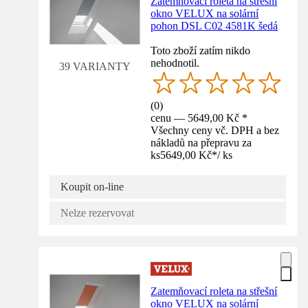
Zatemňovací roleta na střešní
okno VELUX na solární
pohon DSL C02 4581K šedá
Toto zboží zatím nikdo
nehodnotil.
39 VARIANTY
(
0
)
cenu — 5649,00 Kč *
Všechny ceny vč. DPH a bez
nákladů na přepravu za
ks
5649,00 Kč
*
/
ks
Koupit on-line
Nelze rezervovat
Zatemňovací roleta na střešní
okno VELUX na solární