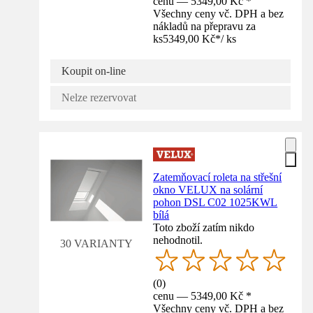
cenu — 5349,00 Kč *
Všechny ceny vč. DPH a bez
nákladů na přepravu za
ks
5349,00 Kč
*
/
ks
Koupit on-line
Nelze rezervovat
Zatemňovací roleta na střešní
okno VELUX na solární
pohon DSL C02 1025KWL
bílá
Toto zboží zatím nikdo
nehodnotil.
30 VARIANTY
(
0
)
cenu — 5349,00 Kč *
Všechny ceny vč. DPH a bez