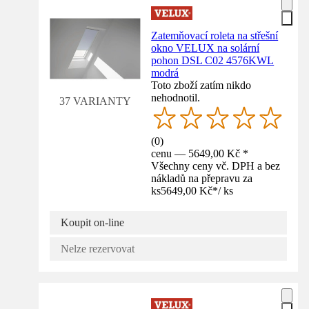
Zatemňovací roleta na střešní
okno VELUX na solární
pohon DSL C02 4576KWL
modrá
Toto zboží zatím nikdo
nehodnotil.
37 VARIANTY
(
0
)
cenu — 5649,00 Kč *
Všechny ceny vč. DPH a bez
nákladů na přepravu za
ks
5649,00 Kč
*
/
ks
Koupit on-line
Nelze rezervovat