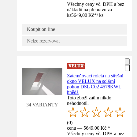
Všechny ceny vč. DPH a bez
nákladů na přepravu za
ks
5649,00 Kč
*
/
ks
Koupit on-line
Nelze rezervovat
Zatemňovací roleta na střešní
okno VELUX na solární
pohon DSL C02 4578KWL
hnědá
Toto zboží zatím nikdo
nehodnotil.
34 VARIANTY
(
0
)
cenu — 5649,00 Kč *
Všechny ceny vč. DPH a bez