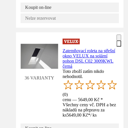
Koupit on-line
Nelze rezervovat
Zatemňovací roleta na střešní
okno VELUX na solární
pohon DSL C02 3009KWL
černá
Toto zboží zatím nikdo
nehodnotil.
36 VARIANTY
(
0
)
cenu — 5649,00 Kč *
Všechny ceny vč. DPH a bez
nákladů na přepravu za
ks
5649,00 Kč
*
/
ks