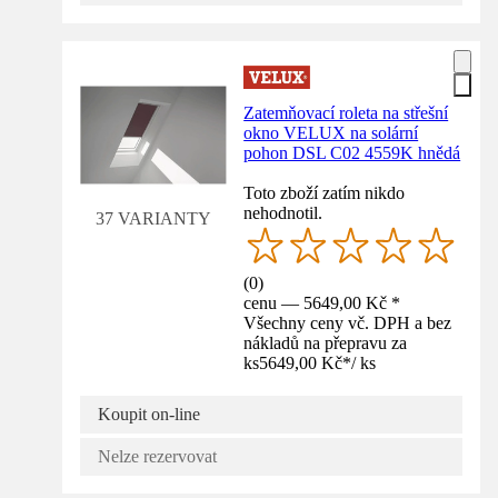
Zatemňovací roleta na střešní
okno VELUX na solární
pohon DSL C02 4559K hnědá
Toto zboží zatím nikdo
nehodnotil.
37 VARIANTY
(
0
)
cenu — 5649,00 Kč *
Všechny ceny vč. DPH a bez
nákladů na přepravu za
ks
5649,00 Kč
*
/
ks
Koupit on-line
Nelze rezervovat