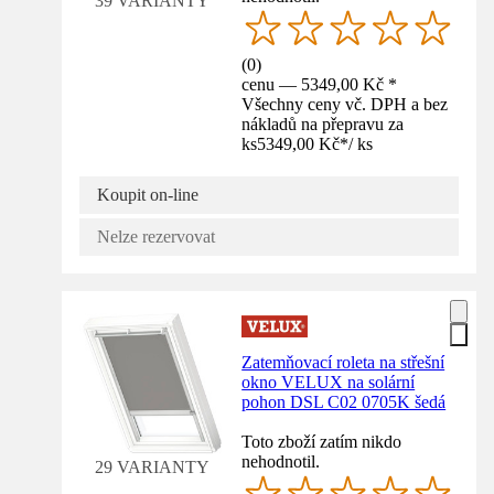
39 VARIANTY
(
0
)
cenu — 5349,00 Kč *
Všechny ceny vč. DPH a bez
nákladů na přepravu za
ks
5349,00 Kč
*
/
ks
Koupit on-line
Nelze rezervovat
Zatemňovací roleta na střešní
okno VELUX na solární
pohon DSL C02 0705K šedá
Toto zboží zatím nikdo
nehodnotil.
29 VARIANTY