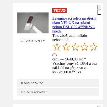
Zatemňovací roleta na střešní
okno VELUX na solární
pohon DSL C02 4559KWL
hnědá
Toto zboží zatím nikdo
nehodnotil.
28 VARIANTY
(
0
)
cenu — 5649,00 Kč *
Všechny ceny vč. DPH a bez
nákladů na přepravu za
ks
5649,00 Kč
*
/
ks
Koupit on-line
Nelze rezervovat