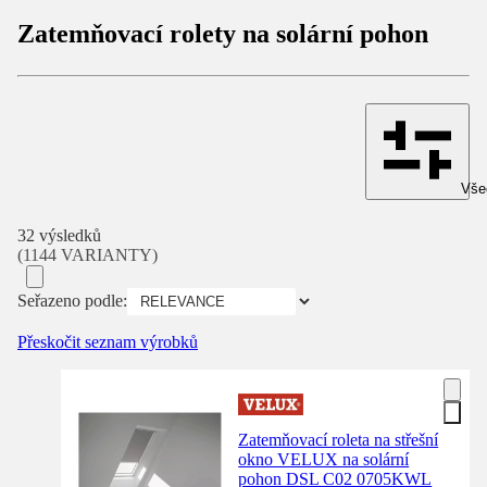
Zatemňovací rolety na solární pohon
Všec
32 výsledků
(1144 VARIANTY)
Seřazeno podle:
Přeskočit seznam výrobků
Zatemňovací roleta na střešní
okno VELUX na solární
pohon DSL C02 0705KWL