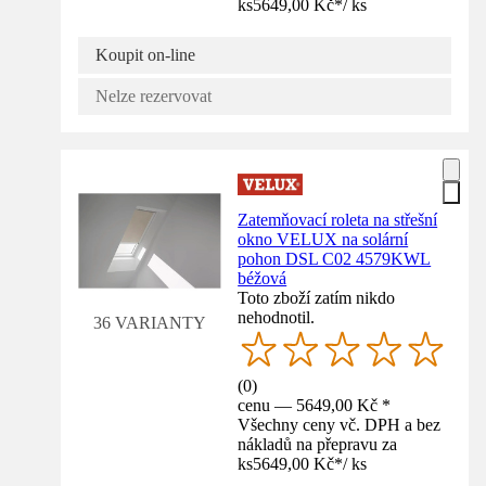
ks
5649,00 Kč
*
/
ks
Koupit on-line
Nelze rezervovat
Zatemňovací roleta na střešní
okno VELUX na solární
pohon DSL C02 4579KWL
béžová
Toto zboží zatím nikdo
nehodnotil.
36 VARIANTY
(
0
)
cenu — 5649,00 Kč *
Všechny ceny vč. DPH a bez
nákladů na přepravu za
ks
5649,00 Kč
*
/
ks