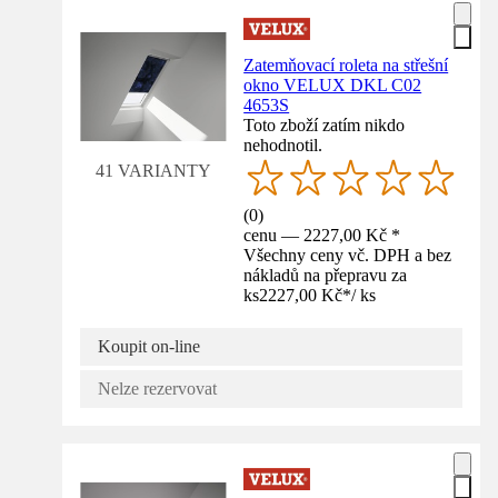
Zatemňovací roleta na střešní
okno VELUX DKL C02
4653S
Toto zboží zatím nikdo
nehodnotil.
41 VARIANTY
(
0
)
cenu — 2227,00 Kč *
Všechny ceny vč. DPH a bez
nákladů na přepravu za
ks
2227,00 Kč
*
/
ks
Koupit on-line
Nelze rezervovat