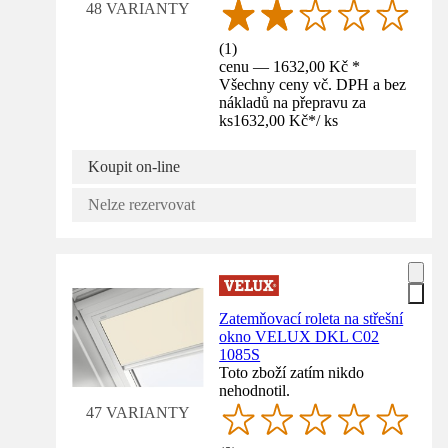
48 VARIANTY
(
1
)
cenu — 1632,00 Kč *
Všechny ceny vč. DPH a bez
nákladů na přepravu za
ks
1632,00 Kč
*
/
ks
Koupit on-line
Nelze rezervovat
Zatemňovací roleta na střešní
okno VELUX DKL C02
1085S
Toto zboží zatím nikdo
nehodnotil.
47 VARIANTY