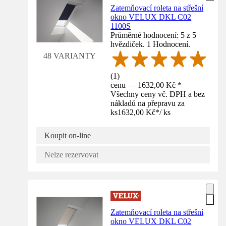
Zatemňovací roleta na střešní
okno VELUX DKL C02
1100S
Průměrné hodnocení: 5 z 5
hvězdiček. 1 Hodnocení.
48 VARIANTY
(
1
)
cenu — 1632,00 Kč *
Všechny ceny vč. DPH a bez
nákladů na přepravu za
ks
1632,00 Kč
*
/
ks
Koupit on-line
Nelze rezervovat
Zatemňovací roleta na střešní
okno VELUX DKL C02