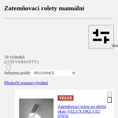
Zatemňovací rolety manuální
Všec
59 výsledků
(2159 VARIANTY)
Seřazeno podle:
Přeskočit seznam výrobků
Zatemňovací roleta na střešní
okno VELUX DKL C02
0705S