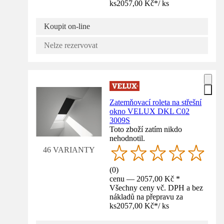
ks
2057,00 Kč
*
/
ks
Koupit on-line
Nelze rezervovat
Zatemňovací roleta na střešní
okno VELUX DKL C02
3009S
Toto zboží zatím nikdo
nehodnotil.
46 VARIANTY
(
0
)
cenu — 2057,00 Kč *
Všechny ceny vč. DPH a bez
nákladů na přepravu za
ks
2057,00 Kč
*
/
ks