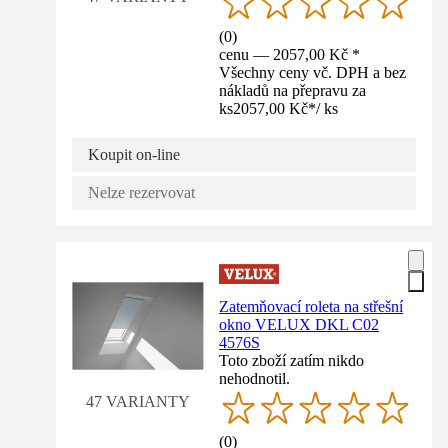
(
0
)
cenu — 2057,00 Kč *
Všechny ceny vč. DPH a bez
nákladů na přepravu za
ks
2057,00 Kč
*
/
ks
Koupit on-line
Nelze rezervovat
Zatemňovací roleta na střešní
okno VELUX DKL C02
4576S
Toto zboží zatím nikdo
nehodnotil.
47 VARIANTY
(
0
)