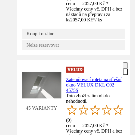
cenu — 2057,00 Kč *
Všechny ceny vč. DPH a bez
nákladů na přepravu za
ks
2057,00 Kč
*
/
ks
Koupit on-line
Nelze rezervovat
Zatemňovací roleta na střešní
okno VELUX DKL C02
4575S
Toto zboží zatím nikdo
nehodnotil.
45 VARIANTY
(
0
)
cenu — 2057,00 Kč *
Všechny ceny vč. DPH a bez