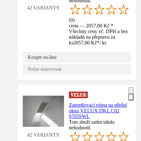
nehodnotil.
42 VARIANTY
(
0
)
cenu — 2057,00 Kč *
Všechny ceny vč. DPH a bez
nákladů na přepravu za
ks
2057,00 Kč
*
/
ks
Koupit on-line
Nelze rezervovat
Zatemňovací roleta na střešní
okno VELUX DKL C02
0705SWL
Toto zboží zatím nikdo
nehodnotil.
42 VARIANTY