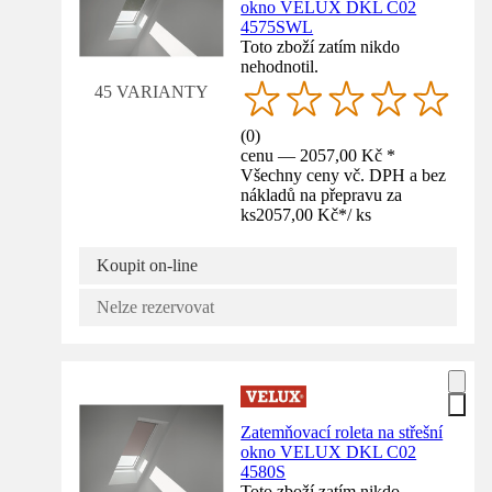
okno VELUX DKL C02
4575SWL
Toto zboží zatím nikdo
nehodnotil.
45 VARIANTY
(
0
)
cenu — 2057,00 Kč *
Všechny ceny vč. DPH a bez
nákladů na přepravu za
ks
2057,00 Kč
*
/
ks
Koupit on-line
Nelze rezervovat
Zatemňovací roleta na střešní
okno VELUX DKL C02
4580S
Toto zboží zatím nikdo