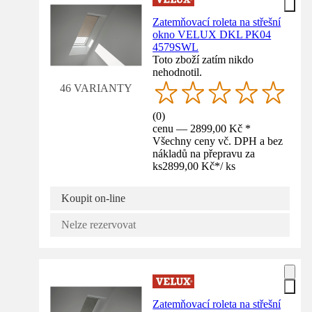
Zatemňovací roleta na střešní
okno VELUX DKL PK04
4579SWL
Toto zboží zatím nikdo
nehodnotil.
46 VARIANTY
(
0
)
cenu — 2899,00 Kč *
Všechny ceny vč. DPH a bez
nákladů na přepravu za
ks
2899,00 Kč
*
/
ks
Koupit on-line
Nelze rezervovat
Zatemňovací roleta na střešní