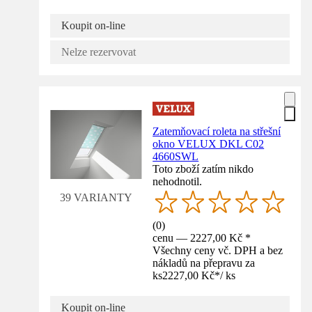
Koupit on-line
Nelze rezervovat
Zatemňovací roleta na střešní
okno VELUX DKL C02
4660SWL
Toto zboží zatím nikdo
nehodnotil.
39 VARIANTY
(
0
)
cenu — 2227,00 Kč *
Všechny ceny vč. DPH a bez
nákladů na přepravu za
ks
2227,00 Kč
*
/
ks
Koupit on-line