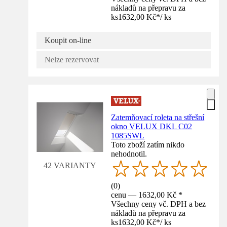
nákladů na přepravu za
ks
1632,00 Kč
*
/
ks
Koupit on-line
Nelze rezervovat
Zatemňovací roleta na střešní
okno VELUX DKL C02
1085SWL
Toto zboží zatím nikdo
nehodnotil.
42 VARIANTY
(
0
)
cenu — 1632,00 Kč *
Všechny ceny vč. DPH a bez
nákladů na přepravu za
ks
1632,00 Kč
*
/
ks