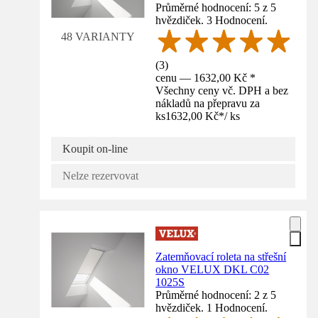
Průměrné hodnocení: 5 z 5
hvězdiček. 3 Hodnocení.
48 VARIANTY
(
3
)
cenu — 1632,00 Kč *
Všechny ceny vč. DPH a bez
nákladů na přepravu za
ks
1632,00 Kč
*
/
ks
Koupit on-line
Nelze rezervovat
Zatemňovací roleta na střešní
okno VELUX DKL C02
1025S
Průměrné hodnocení: 2 z 5
hvězdiček. 1 Hodnocení.