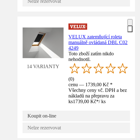
Nelze rezervovat
VELUX zatemňující roleta
manuálně ovládaná DBL C02
4249
Toto zboží zatím nikdo
nehodnotil.
14 VARIANTY
(
0
)
cenu — 1739,00 Kč *
Všechny ceny vč. DPH a bez
nákladů na přepravu za
ks
1739,00 Kč
*
/
ks
Koupit on-line
Nelze rezervovat