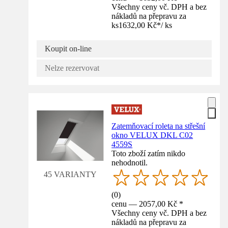
Všechny ceny vč. DPH a bez
nákladů na přepravu za
ks
1632,00 Kč
*
/
ks
Koupit on-line
Nelze rezervovat
Zatemňovací roleta na střešní
okno VELUX DKL C02
4559S
Toto zboží zatím nikdo
nehodnotil.
45 VARIANTY
(
0
)
cenu — 2057,00 Kč *
Všechny ceny vč. DPH a bez
nákladů na přepravu za