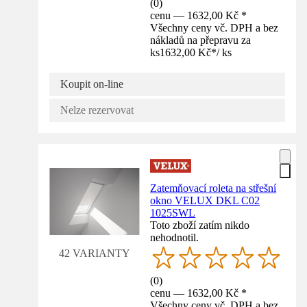
(
0
)
cenu — 1632,00 Kč *
Všechny ceny vč. DPH a bez
nákladů na přepravu za
ks
1632,00 Kč
*
/
ks
Koupit on-line
Nelze rezervovat
Zatemňovací roleta na střešní
okno VELUX DKL C02
1025SWL
Toto zboží zatím nikdo
nehodnotil.
42 VARIANTY
(
0
)
cenu — 1632,00 Kč *
Všechny ceny vč. DPH a bez