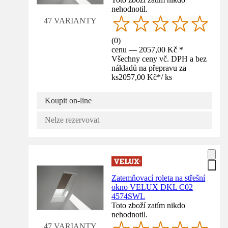
nehodnotil.
47 VARIANTY
(
0
)
cenu — 2057,00 Kč *
Všechny ceny vč. DPH a bez
nákladů na přepravu za
ks
2057,00 Kč
*
/
ks
Koupit on-line
Nelze rezervovat
Zatemňovací roleta na střešní
okno VELUX DKL C02
4574SWL
Toto zboží zatím nikdo
nehodnotil.
47 VARIANTY