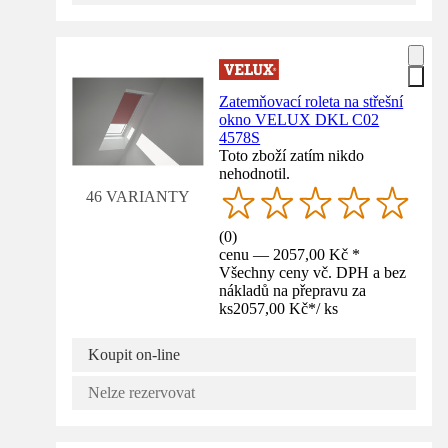
Zatemňovací roleta na střešní
okno VELUX DKL C02
4578S
Toto zboží zatím nikdo
nehodnotil.
46 VARIANTY
(
0
)
cenu — 2057,00 Kč *
Všechny ceny vč. DPH a bez
nákladů na přepravu za
ks
2057,00 Kč
*
/
ks
Koupit on-line
Nelze rezervovat