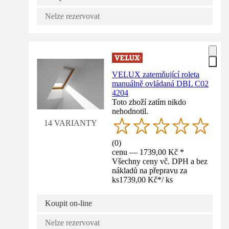
Nelze rezervovat
VELUX zatemňující roleta
manuálně ovládaná DBL C02
4204
Toto zboží zatím nikdo
nehodnotil.
14 VARIANTY
(
0
)
cenu — 1739,00 Kč *
Všechny ceny vč. DPH a bez
nákladů na přepravu za
ks
1739,00 Kč
*
/
ks
Koupit on-line
Nelze rezervovat