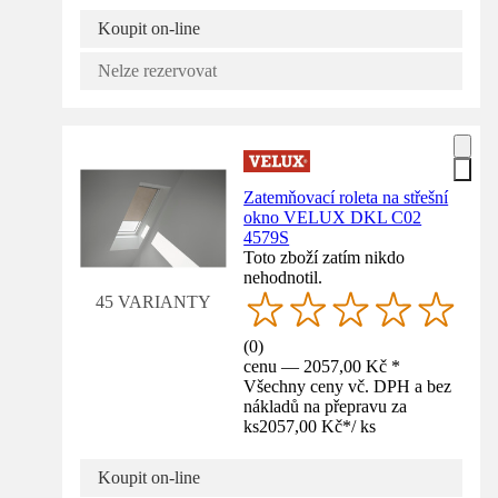
Koupit on-line
Nelze rezervovat
Zatemňovací roleta na střešní
okno VELUX DKL C02
4579S
Toto zboží zatím nikdo
nehodnotil.
45 VARIANTY
(
0
)
cenu — 2057,00 Kč *
Všechny ceny vč. DPH a bez
nákladů na přepravu za
ks
2057,00 Kč
*
/
ks
Koupit on-line