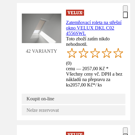
Zatemňovací roleta na střešní
okno VELUX DKL C02
4556SWL
Toto zboží zatím nikdo
nehodnotil.
42 VARIANTY
(
0
)
cenu — 2057,00 Kč *
Všechny ceny vč. DPH a bez
nákladů na přepravu za
ks
2057,00 Kč
*
/
ks
Koupit on-line
Nelze rezervovat