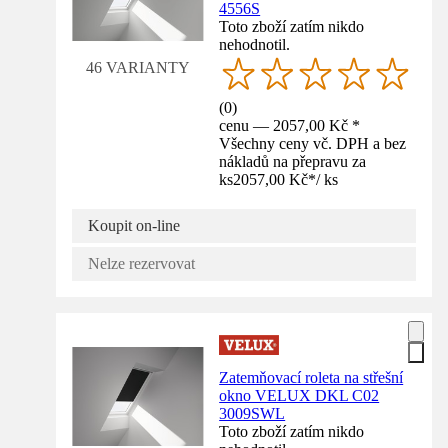
4556S
Toto zboží zatím nikdo
nehodnotil.
46 VARIANTY
(
0
)
cenu — 2057,00 Kč *
Všechny ceny vč. DPH a bez
nákladů na přepravu za
ks
2057,00 Kč
*
/
ks
Koupit on-line
Nelze rezervovat
Zatemňovací roleta na střešní
okno VELUX DKL C02
3009SWL
Toto zboží zatím nikdo