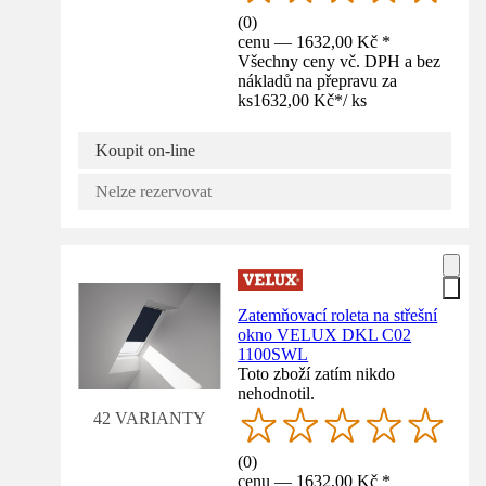
(
0
)
cenu — 1632,00 Kč *
Všechny ceny vč. DPH a bez
nákladů na přepravu za
ks
1632,00 Kč
*
/
ks
Koupit on-line
Nelze rezervovat
Zatemňovací roleta na střešní
okno VELUX DKL C02
1100SWL
Toto zboží zatím nikdo
nehodnotil.
42 VARIANTY
(
0
)
cenu — 1632,00 Kč *