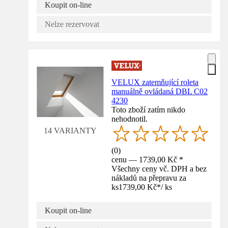
Koupit on-line
Nelze rezervovat
VELUX zatemňující roleta
manuálně ovládaná DBL C02
4230
Toto zboží zatím nikdo
nehodnotil.
14 VARIANTY
(
0
)
cenu — 1739,00 Kč *
Všechny ceny vč. DPH a bez
nákladů na přepravu za
ks
1739,00 Kč
*
/
ks
Koupit on-line