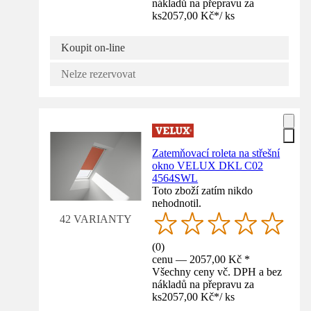
nákladů na přepravu za
ks
2057,00 Kč
*
/
ks
Koupit on-line
Nelze rezervovat
Zatemňovací roleta na střešní
okno VELUX DKL C02
4564SWL
Toto zboží zatím nikdo
nehodnotil.
42 VARIANTY
(
0
)
cenu — 2057,00 Kč *
Všechny ceny vč. DPH a bez
nákladů na přepravu za
ks
2057,00 Kč
*
/
ks