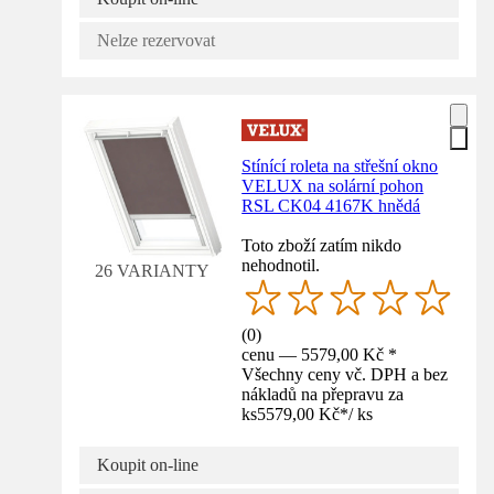
Nelze rezervovat
Stínící roleta na střešní okno
VELUX na solární pohon
RSL CK04 4167K hnědá
Toto zboží zatím nikdo
nehodnotil.
26 VARIANTY
(
0
)
cenu — 5579,00 Kč *
Všechny ceny vč. DPH a bez
nákladů na přepravu za
ks
5579,00 Kč
*
/
ks
Koupit on-line