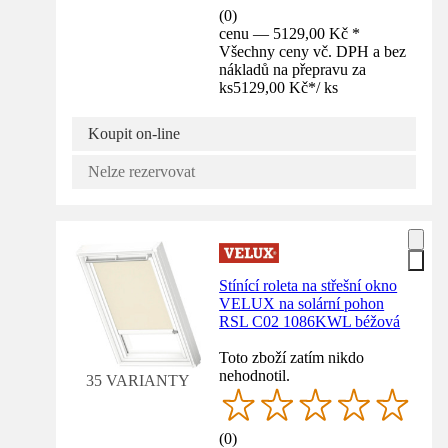
(
0
)
cenu — 5129,00 Kč *
Všechny ceny vč. DPH a bez
nákladů na přepravu za
ks
5129,00 Kč
*
/
ks
Koupit on-line
Nelze rezervovat
Stínící roleta na střešní okno
VELUX na solární pohon
RSL C02 1086KWL béžová
Toto zboží zatím nikdo
nehodnotil.
35 VARIANTY
(
0
)