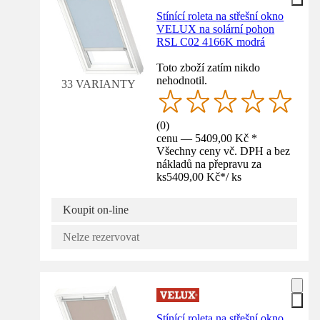
Stínící roleta na střešní okno
VELUX na solární pohon
RSL C02 4166K modrá
Toto zboží zatím nikdo
nehodnotil.
33 VARIANTY
(
0
)
cenu — 5409,00 Kč *
Všechny ceny vč. DPH a bez
nákladů na přepravu za
ks
5409,00 Kč
*
/
ks
Koupit on-line
Nelze rezervovat
Stínící roleta na střešní okno