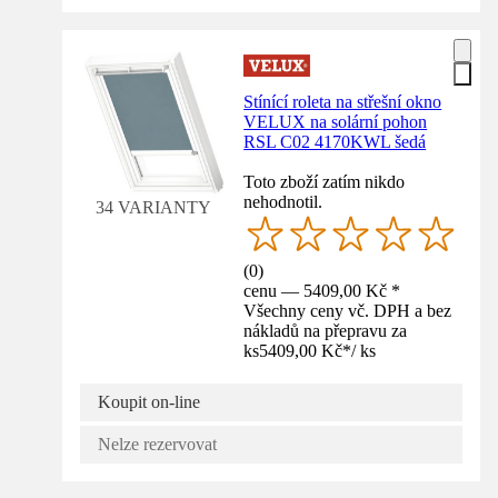
Stínící roleta na střešní okno
VELUX na solární pohon
RSL C02 4170KWL šedá
Toto zboží zatím nikdo
nehodnotil.
34 VARIANTY
(
0
)
cenu — 5409,00 Kč *
Všechny ceny vč. DPH a bez
nákladů na přepravu za
ks
5409,00 Kč
*
/
ks
Koupit on-line
Nelze rezervovat