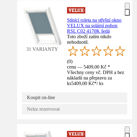
Stínící roleta na střešní okno
VELUX na solární pohon
RSL C02 4170K šedá
Toto zboží zatím nikdo
nehodnotil.
31 VARIANTY
(
0
)
cenu — 5409,00 Kč *
Všechny ceny vč. DPH a bez
nákladů na přepravu za
ks
5409,00 Kč
*
/
ks
Koupit on-line
Nelze rezervovat