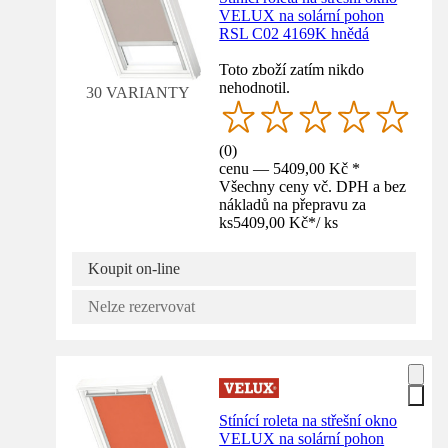
VELUX na solární pohon
RSL C02 4169K hnědá
Toto zboží zatím nikdo
nehodnotil.
30 VARIANTY
(
0
)
cenu — 5409,00 Kč *
Všechny ceny vč. DPH a bez
nákladů na přepravu za
ks
5409,00 Kč
*
/
ks
Koupit on-line
Nelze rezervovat
Stínící roleta na střešní okno
VELUX na solární pohon