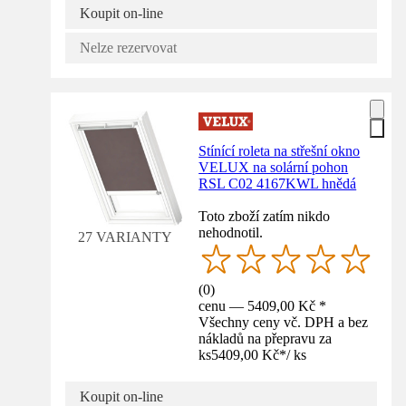
Koupit on-line
Nelze rezervovat
Stínící roleta na střešní okno
VELUX na solární pohon
RSL C02 4167KWL hnědá
Toto zboží zatím nikdo
nehodnotil.
27 VARIANTY
(
0
)
cenu — 5409,00 Kč *
Všechny ceny vč. DPH a bez
nákladů na přepravu za
ks
5409,00 Kč
*
/
ks
Koupit on-line