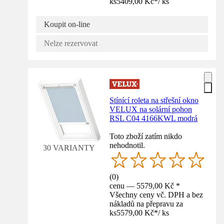
ks
5409,00 Kč
*
/
ks
Koupit on-line
Nelze rezervovat
Stínící roleta na střešní okno
VELUX na solární pohon
RSL C04 4166KWL modrá
Toto zboží zatím nikdo
nehodnotil.
30 VARIANTY
(
0
)
cenu — 5579,00 Kč *
Všechny ceny vč. DPH a bez
nákladů na přepravu za
ks
5579,00 Kč
*
/
ks