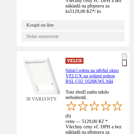
Všechny ceny vč. DPH a bez
nákladů na přepravu za
ks
5129,00 Kč
*
/
ks
Koupit on-line
Nelze rezervovat
Stínící roleta na střešní okno
VELUX na solární pohon
RSL C02 1028KWL bílá
Toto zboží zatím nikdo
nehodnotil.
38 VARIANTY
(
0
)
cenu — 5129,00 Kč *
Všechny ceny vč. DPH a bez
nákladů na přepravu za