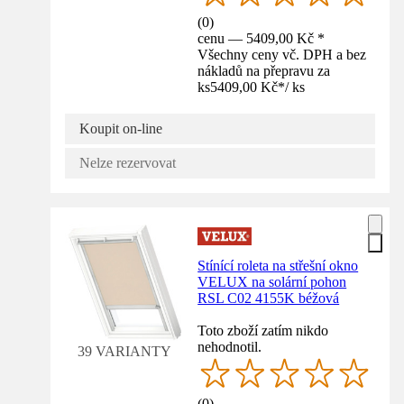
(
0
)
cenu — 5409,00 Kč *
Všechny ceny vč. DPH a bez
nákladů na přepravu za
ks
5409,00 Kč
*
/
ks
Koupit on-line
Nelze rezervovat
Stínící roleta na střešní okno
VELUX na solární pohon
RSL C02 4155K béžová
Toto zboží zatím nikdo
nehodnotil.
39 VARIANTY
(
0
)