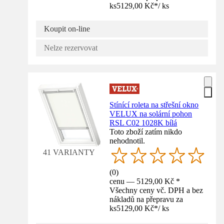
ks
5129,00 Kč
*
/
ks
Koupit on-line
Nelze rezervovat
Stínící roleta na střešní okno
VELUX na solární pohon
RSL C02 1028K bílá
Toto zboží zatím nikdo
nehodnotil.
41 VARIANTY
(
0
)
cenu — 5129,00 Kč *
Všechny ceny vč. DPH a bez
nákladů na přepravu za
ks
5129,00 Kč
*
/
ks