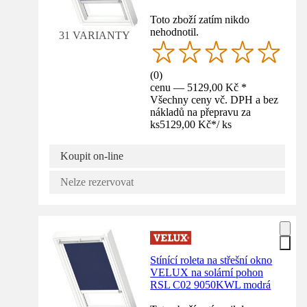
Toto zboží zatím nikdo
nehodnotil.
31 VARIANTY
(
0
)
cenu — 5129,00 Kč *
Všechny ceny vč. DPH a bez
nákladů na přepravu za
ks
5129,00 Kč
*
/
ks
Koupit on-line
Nelze rezervovat
Stínící roleta na střešní okno
VELUX na solární pohon
RSL C02 9050KWL modrá