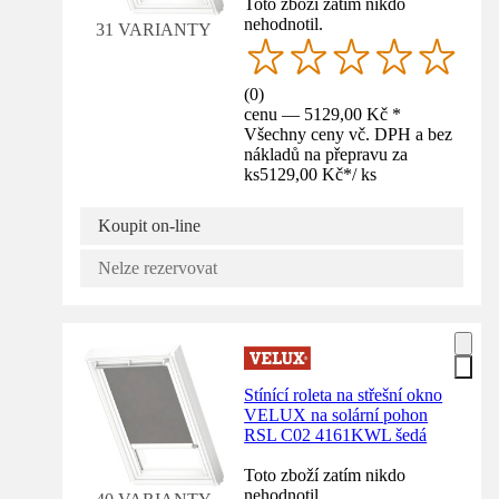
Toto zboží zatím nikdo
nehodnotil.
31 VARIANTY
(
0
)
cenu — 5129,00 Kč *
Všechny ceny vč. DPH a bez
nákladů na přepravu za
ks
5129,00 Kč
*
/
ks
Koupit on-line
Nelze rezervovat
Stínící roleta na střešní okno
VELUX na solární pohon
RSL C02 4161KWL šedá
Toto zboží zatím nikdo
nehodnotil.