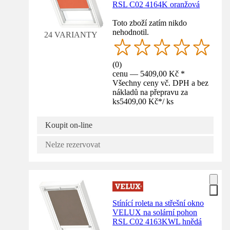
RSL C02 4164K oranžová
Toto zboží zatím nikdo
nehodnotil.
24 VARIANTY
(
0
)
cenu — 5409,00 Kč *
Všechny ceny vč. DPH a bez
nákladů na přepravu za
ks
5409,00 Kč
*
/
ks
Koupit on-line
Nelze rezervovat
Stínící roleta na střešní okno
VELUX na solární pohon
RSL C02 4163KWL hnědá