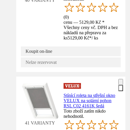
40 VARIANTY
(
0
)
cenu — 5129,00 Kč *
Všechny ceny vč. DPH a bez
nákladů na přepravu za
ks
5129,00 Kč
*
/
ks
Koupit on-line
Nelze rezervovat
Stínící roleta na střešní okno
VELUX na solární pohon
RSL C02 4161K šedá
Toto zboží zatím nikdo
nehodnotil.
41 VARIANTY