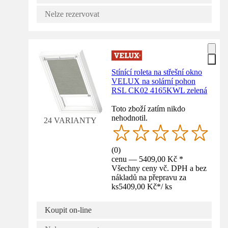
Nelze rezervovat
Stínící roleta na střešní okno
VELUX na solární pohon
RSL CK02 4165KWL zelená
Toto zboží zatím nikdo
nehodnotil.
24 VARIANTY
(
0
)
cenu — 5409,00 Kč *
Všechny ceny vč. DPH a bez
nákladů na přepravu za
ks
5409,00 Kč
*
/
ks
Koupit on-line