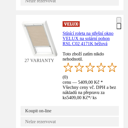
Nelze rezervovat
Stínící roleta na střešní okno
VELUX na solární pohon
RSL C02 4171K béžová
Toto zboží zatím nikdo
nehodnotil.
27 VARIANTY
(
0
)
cenu — 5409,00 Kč *
Všechny ceny vč. DPH a bez
nákladů na přepravu za
ks
5409,00 Kč
*
/
ks
Koupit on-line
Nelze rezervovat