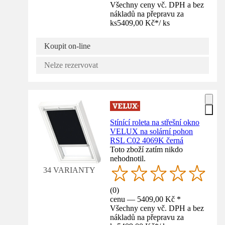
Všechny ceny vč. DPH a bez
nákladů na přepravu za
ks
5409,00 Kč
*
/
ks
Koupit on-line
Nelze rezervovat
Stínící roleta na střešní okno
VELUX na solární pohon
RSL C02 4069K černá
Toto zboží zatím nikdo
nehodnotil.
34 VARIANTY
(
0
)
cenu — 5409,00 Kč *
Všechny ceny vč. DPH a bez
nákladů na přepravu za