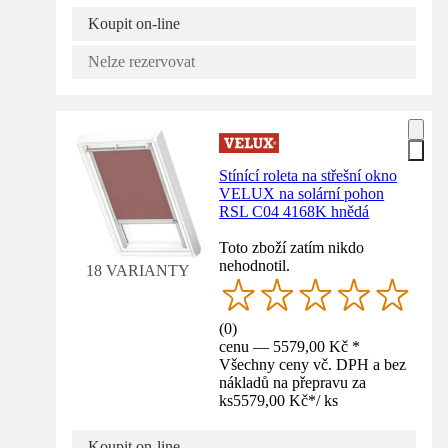
Koupit on-line
Nelze rezervovat
Stínící roleta na střešní okno
VELUX na solární pohon
RSL C04 4168K hnědá
Toto zboží zatím nikdo
nehodnotil.
18 VARIANTY
(
0
)
cenu — 5579,00 Kč *
Všechny ceny vč. DPH a bez
nákladů na přepravu za
ks
5579,00 Kč
*
/
ks
Koupit on-line