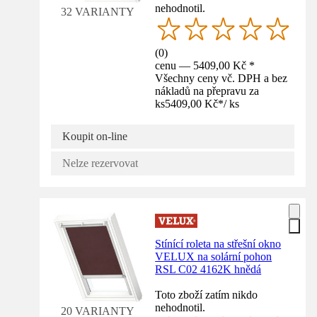
nehodnotil.
32 VARIANTY
(
0
)
cenu — 5409,00 Kč *
Všechny ceny vč. DPH a bez
nákladů na přepravu za
ks
5409,00 Kč
*
/
ks
Koupit on-line
Nelze rezervovat
Stínící roleta na střešní okno
VELUX na solární pohon
RSL C02 4162K hnědá
Toto zboží zatím nikdo
nehodnotil.
20 VARIANTY