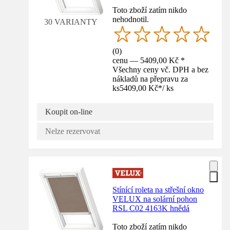
Toto zboží zatím nikdo
nehodnotil.
30 VARIANTY
(
0
)
cenu — 5409,00 Kč *
Všechny ceny vč. DPH a bez
nákladů na přepravu za
ks
5409,00 Kč
*
/
ks
Koupit on-line
Nelze rezervovat
Stínící roleta na střešní okno
VELUX na solární pohon
RSL C02 4163K hnědá
Toto zboží zatím nikdo