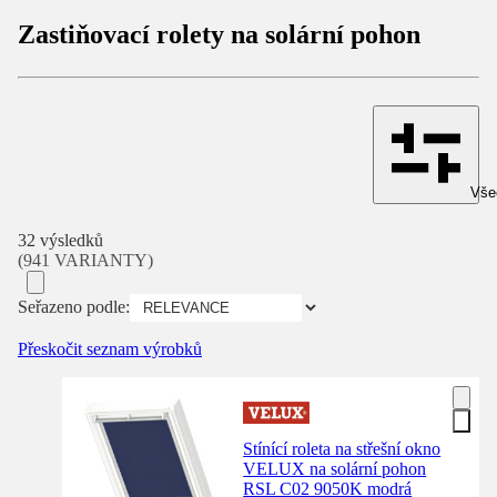
Zastiňovací rolety na solární pohon
Všec
32 výsledků
(941 VARIANTY)
Seřazeno podle:
Přeskočit seznam výrobků
Stínící roleta na střešní okno
VELUX na solární pohon
RSL C02 9050K modrá