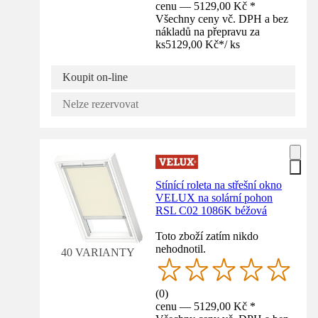
cenu — 5129,00 Kč *
Všechny ceny vč. DPH a bez
nákladů na přepravu za
ks
5129,00 Kč
*
/
ks
Koupit on-line
Nelze rezervovat
Stínící roleta na střešní okno
VELUX na solární pohon
RSL C02 1086K béžová
Toto zboží zatím nikdo
nehodnotil.
40 VARIANTY
(
0
)
cenu — 5129,00 Kč *