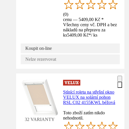
(
0
)
cenu — 5409,00 Kč *
Všechny ceny vč. DPH a bez
nákladů na přepravu za
ks
5409,00 Kč
*
/
ks
Koupit on-line
Nelze rezervovat
Stínící roleta na střešní okno
VELUX na solární pohon
RSL C02 4155KWL béžová
Toto zboží zatím nikdo
nehodnotil.
32 VARIANTY