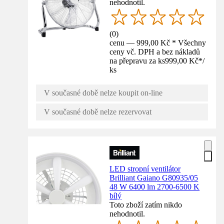
nehodnotil.
(
0
)
cenu — 999,00 Kč * Všechny
ceny vč. DPH a bez nákladů
na přepravu za ks
999,00 Kč
*
/
ks
V současné době nelze koupit on-line
V současné době nelze rezervovat
LED stropní ventilátor
Brilliant Gaiano G80935/05
48 W 6400 lm 2700-6500 K
bílý
Toto zboží zatím nikdo
nehodnotil.