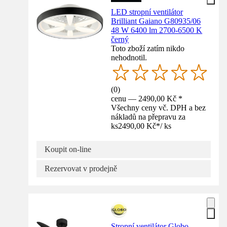
LED stropní ventilátor
Brilliant Gaiano G80935/06
48 W 6400 lm 2700-6500 K
černý
Toto zboží zatím nikdo
nehodnotil.
(
0
)
cenu — 2490,00 Kč *
Všechny ceny vč. DPH a bez
nákladů na přepravu za
ks
2490,00 Kč
*
/
ks
Koupit on-line
Rezervovat v prodejně
Stropní ventilátor Globo