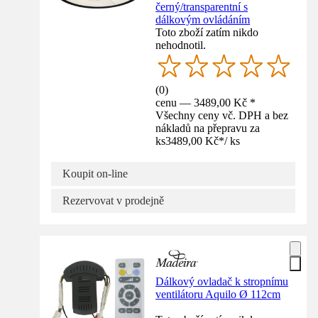
černý/transparentní s
dálkovým ovládáním
Toto zboží zatím nikdo
nehodnotil.
(
0
)
cenu — 3489,00 Kč *
Všechny ceny vč. DPH a bez
nákladů na přepravu za
ks
3489,00 Kč
*
/
ks
Koupit on-line
Rezervovat v prodejně
Dálkový ovladač k stropnímu
ventilátoru Aquilo Ø 112cm