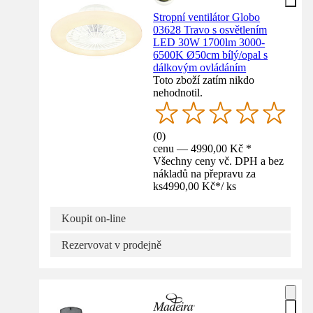
Stropní ventilátor Globo
03628 Travo s osvětlením
LED 30W 1700lm 3000-
6500K Ø50cm bílý/opal s
dálkovým ovládáním
Toto zboží zatím nikdo
nehodnotil.
(
0
)
cenu — 4990,00 Kč *
Všechny ceny vč. DPH a bez
nákladů na přepravu za
ks
4990,00 Kč
*
/
ks
Koupit on-line
Rezervovat v prodejně