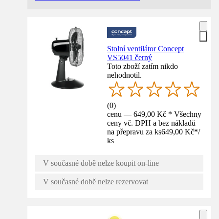
Stolní ventilátor Concept
VS5041 černý
Toto zboží zatím nikdo
nehodnotil.
(
0
)
cenu — 649,00 Kč * Všechny
ceny vč. DPH a bez nákladů
na přepravu za ks
649,00 Kč
*
/
ks
V současné době nelze koupit on-line
V současné době nelze rezervovat