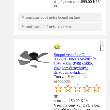
na přepravu za ks
899,00 Kč
*
/
ks
V současné době nelze koupit on-line
V současné době nelze rezervovat
Stropní ventilátor Globo
03609A Hines s osvětlením
15W 800lm 2700-6500K
Ø40,6cm černý/šedý s
dálkovým ovládáním
Toto zboží zatím nikdo
nehodnotil.
(
0
)
cenu — 1150,00 Kč *
Všechny ceny vč. DPH a bez
nákladů na přepravu za