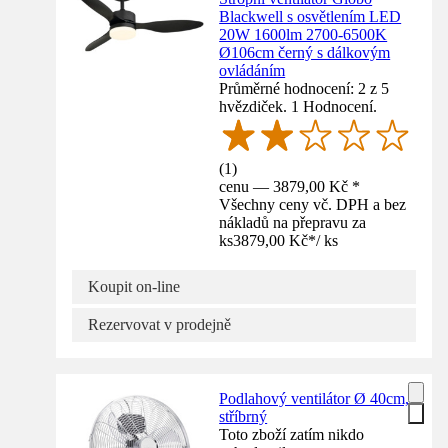
Blackwell s osvětlením LED
20W 1600lm 2700-6500K
Ø106cm černý s dálkovým
ovládáním
Průměrné hodnocení: 2 z 5
hvězdiček. 1 Hodnocení.
(
1
)
cenu — 3879,00 Kč *
Všechny ceny vč. DPH a bez
nákladů na přepravu za
ks
3879,00 Kč
*
/
ks
Koupit on-line
Rezervovat v prodejně
Podlahový ventilátor Ø 40cm,
stříbrný
Toto zboží zatím nikdo