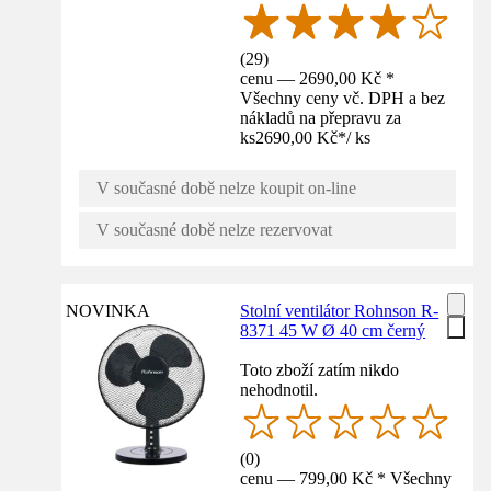
(
29
)
cenu — 2690,00 Kč *
Všechny ceny vč. DPH a bez
nákladů na přepravu za
ks
2690,00 Kč
*
/
ks
V současné době nelze koupit on-line
V současné době nelze rezervovat
NOVINKA
Stolní ventilátor Rohnson R-
8371 45 W Ø 40 cm černý
Toto zboží zatím nikdo
nehodnotil.
(
0
)
cenu — 799,00 Kč * Všechny