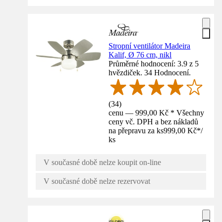
Stropní ventilátor Madeira
Kalif, Ø 76 cm, nikl
Průměrné hodnocení: 3.9 z 5
hvězdiček. 34 Hodnocení.
(
34
)
cenu — 999,00 Kč * Všechny
ceny vč. DPH a bez nákladů
na přepravu za ks
999,00 Kč
*
/
ks
V současné době nelze koupit on-line
V současné době nelze rezervovat