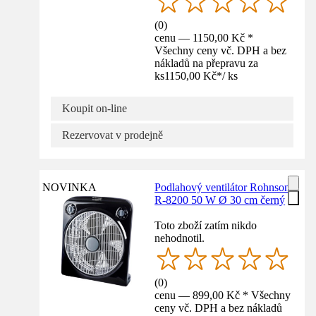
(
0
)
cenu — 1150,00 Kč *
Všechny ceny vč. DPH a bez
nákladů na přepravu za
ks
1150,00 Kč
*
/
ks
Koupit on-line
Rezervovat v prodejně
NOVINKA
Podlahový ventilátor Rohnson
R-8200 50 W Ø 30 cm černý
Toto zboží zatím nikdo
nehodnotil.
(
0
)
cenu — 899,00 Kč * Všechny
ceny vč. DPH a bez nákladů