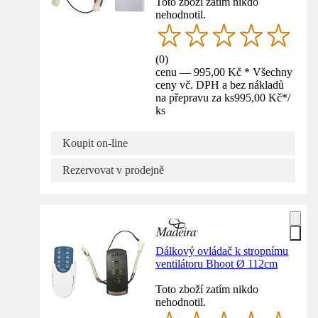
Toto zboží zatím nikdo
nehodnotil.
(
0
)
cenu — 995,00 Kč * Všechny
ceny vč. DPH a bez nákladů
na přepravu za ks
995,00 Kč
*
/
ks
Koupit on-line
Rezervovat v prodejně
Dálkový ovládač k stropnímu
ventilátoru Bhoot Ø 112cm
Toto zboží zatím nikdo
nehodnotil.