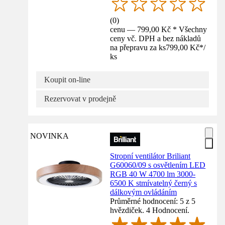
(
0
)
cenu — 799,00 Kč * Všechny
ceny vč. DPH a bez nákladů
na přepravu za ks
799,00 Kč
*
/
ks
Koupit on-line
Rezervovat v prodejně
NOVINKA
Stropní ventilátor Briliant
G60060/09 s osvětlením LED
RGB 40 W 4700 lm 3000-
6500 K stmívatelný černý s
dálkovým ovládáním
Průměrné hodnocení: 5 z 5
hvězdiček. 4 Hodnocení.