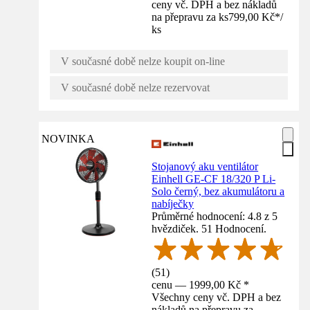
ceny vč. DPH a bez nákladů
na přepravu za ks
799,00 Kč
*
/
ks
V současné době nelze koupit on-line
V současné době nelze rezervovat
NOVINKA
Stojanový aku ventilátor
Einhell GE-CF 18/320 P Li-
Solo černý, bez akumulátoru a
nabíječky
Průměrné hodnocení: 4.8 z 5
hvězdiček. 51 Hodnocení.
(
51
)
cenu — 1999,00 Kč *
Všechny ceny vč. DPH a bez
nákladů na přepravu za