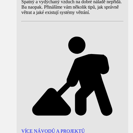
Špatný a vydýchaný vzduch na dobré náladě nepřidá.
Ba naopak. Přinášíme vám několik tipů, jak správně
větrat a jaké existují systémy větrání.
VÍCE NÁVODŮ A PROJEKTŮ