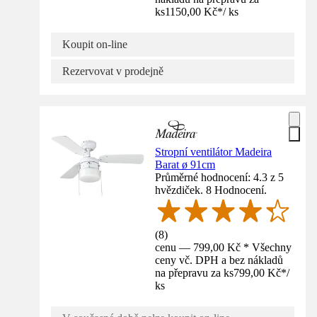
ks
1150,00 Kč
*
/
ks
Koupit on-line
Rezervovat v prodejně
Stropní ventilátor Madeira
Barat ø 91cm
Průměrné hodnocení: 4.3 z 5
hvězdiček. 8 Hodnocení.
(
8
)
cenu — 799,00 Kč * Všechny
ceny vč. DPH a bez nákladů
na přepravu za ks
799,00 Kč
*
/
ks