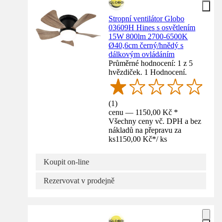
Stropní ventilátor Globo
03609H Hines s osvětlením
15W 800lm 2700-6500K
Ø40,6cm černý/hnědý s
dálkovým ovládáním
Průměrné hodnocení: 1 z 5
hvězdiček. 1 Hodnocení.
(
1
)
cenu — 1150,00 Kč *
Všechny ceny vč. DPH a bez
nákladů na přepravu za
ks
1150,00 Kč
*
/
ks
Koupit on-line
Rezervovat v prodejně