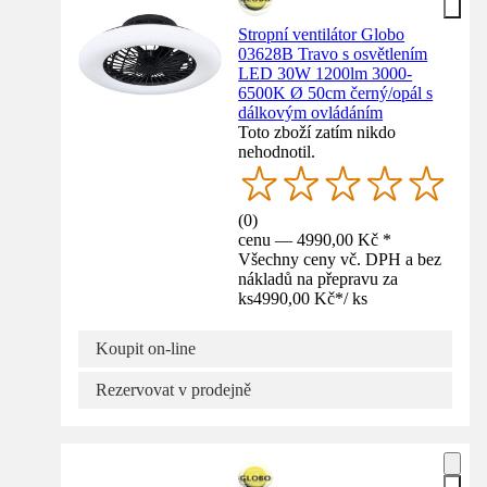
Stropní ventilátor Globo
03628B Travo s osvětlením
LED 30W 1200lm 3000-
6500K Ø 50cm černý/opál s
dálkovým ovládáním
Toto zboží zatím nikdo
nehodnotil.
(
0
)
cenu — 4990,00 Kč *
Všechny ceny vč. DPH a bez
nákladů na přepravu za
ks
4990,00 Kč
*
/
ks
Koupit on-line
Rezervovat v prodejně