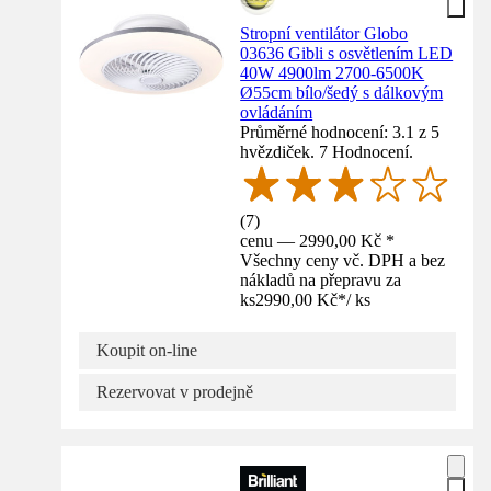
Stropní ventilátor Globo
03636 Gibli s osvětlením LED
40W 4900lm 2700-6500K
Ø55cm bílo/šedý s dálkovým
ovládáním
Průměrné hodnocení: 3.1 z 5
hvězdiček. 7 Hodnocení.
(
7
)
cenu — 2990,00 Kč *
Všechny ceny vč. DPH a bez
nákladů na přepravu za
ks
2990,00 Kč
*
/
ks
Koupit on-line
Rezervovat v prodejně