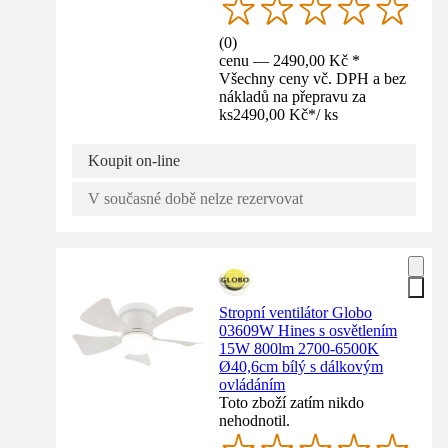
(
0
)
cenu — 2490,00 Kč *
Všechny ceny vč. DPH a bez
nákladů na přepravu za
ks
2490,00 Kč
*
/
ks
Koupit on-line
V současné době nelze rezervovat
Stropní ventilátor Globo
03609W Hines s osvětlením
15W 800lm 2700-6500K
Ø40,6cm bílý s dálkovým
ovládáním
Toto zboží zatím nikdo
nehodnotil.