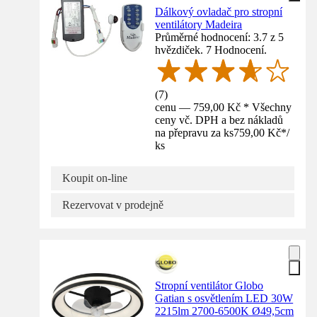
Dálkový ovladač pro stropní
ventilátory Madeira
Průměrné hodnocení: 3.7 z 5
hvězdiček. 7 Hodnocení.
(
7
)
cenu — 759,00 Kč * Všechny
ceny vč. DPH a bez nákladů
na přepravu za ks
759,00 Kč
*
/
ks
Koupit on-line
Rezervovat v prodejně
Stropní ventilátor Globo
Gatian s osvětlením LED 30W
2215lm 2700-6500K Ø49,5cm