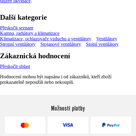
služeb likvidace
.
Další kategorie
Přeskočit seznam
Kamna, radiátory a klimatizace
Klimatizace, ochlazovače vzduchu a ventilátory
Ventilátory
Stropní ventilátory
Stojanové ventilátory
Stolní ventilátory
Zákaznická hodnocení
Přeskočit oblast
Hodnocení mohou být napsána i od zákazníků, kteří zboží
prokazatelně nepoužili nebo nekoupili.
Možnosti platby