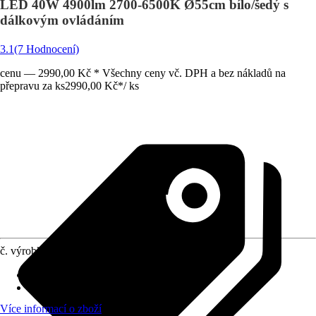
LED 40W 4900lm 2700-6500K Ø55cm bílo/šedý s
dálkovým ovládáním
3.1
(7 Hodnocení)
cenu — 2990,00 Kč * Všechny ceny vč. DPH a bez nákladů na
přepravu za ks
2990,00 Kč
*
/
ks
č. výrobku
10331036
Výkon
:
33 W
Průměr ventilátoru cca
:
55 cm
Více informací o zboží