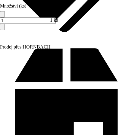
Množství (ks)
1 ks
Prodej přes:
HORNBACH