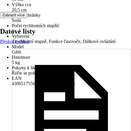
Výška cca
20,5 cm
Barva schránky
Zobrazit více
Šedá
Počet rychlostních stupňů
Datové listy
3
Vybavení
Přeskočit oblast
3 rychlostní stupně, Funkce časovače, Dálkové ovládání
Model
Gibli
Hmotnost
5 kg
Pokyny k likvidaci
Řiďte se pokyny pro likvidaci
EAN
4306517556310, 9007371436866