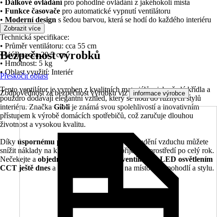
•
Dálkové ovládání
pro pohodlné ovládání z jakéhokoli místa
•
Funkce časovače
pro automatické vypnutí ventilátoru
•
Moderní design
s šedou barvou, která se hodí do každého interiéru
Zobrazit více
Technická specifikace:
• Průměr ventilátoru: cca 55 cm
Bezpečnost výrobků
• Výška: cca 20.5 cm
• Hmotnost: 5 kg
• Oblast využití: Interiér
Přeskočit oblast
Tento ventilátor je vyroben z kvalitních materiálů a jeho šedé křídla a
Zodpovědnost za bezpečnost výrobku viz
.
informace výrobce
pouzdro dodávají elegantní vzhled, který se hodí do různých stylů
interiéru. Značka
Gibli
je známá svou spolehlivostí a inovativním
přístupem k výrobě domácích spotřebičů, což zaručuje dlouhou
životnost a vysokou kvalitu.
Díky
úspornému provozu
a efektivnímu proudění vzduchu můžete
snížit náklady na klimatizaci a užívat si příjemné prostředí po celý rok.
Nečekejte a
objednejte si svůj stropní ventilátor s LED osvětlením
CCT ještě dnes
a přetvořte svůj domov na místo plné pohodlí a stylu.