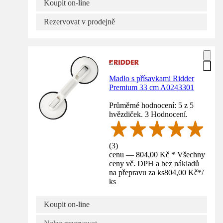
Koupit on-line
Rezervovat v prodejně
Madlo s přísavkami Ridder
Premium 33 cm A0243301
Průměrné hodnocení: 5 z 5
hvězdiček. 3 Hodnocení.
(
3
)
cenu — 804,00 Kč * Všechny
ceny vč. DPH a bez nákladů
na přepravu za ks
804,00 Kč
*
/
ks
Koupit on-line