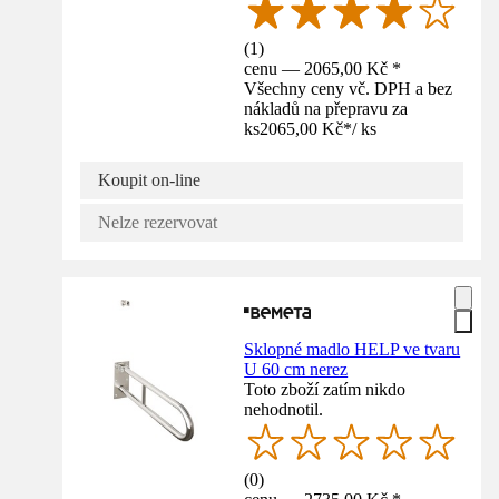
(
1
)
cenu — 2065,00 Kč *
Všechny ceny vč. DPH a bez
nákladů na přepravu za
ks
2065,00 Kč
*
/
ks
Koupit on-line
Nelze rezervovat
Sklopné madlo HELP ve tvaru
U 60 cm nerez
Toto zboží zatím nikdo
nehodnotil.
(
0
)