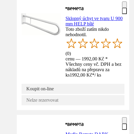
Sklopný úchyt ve tvaru U 900
mm HELP bílé
Toto zboží zatím nikdo
nehodnotil.
(
0
)
cenu — 1992,00 Kč *
Všechny ceny vč. DPH a bez
nákladů na přepravu za
ks
1992,00 Kč
*
/
ks
Koupit on-line
Nelze rezervovat