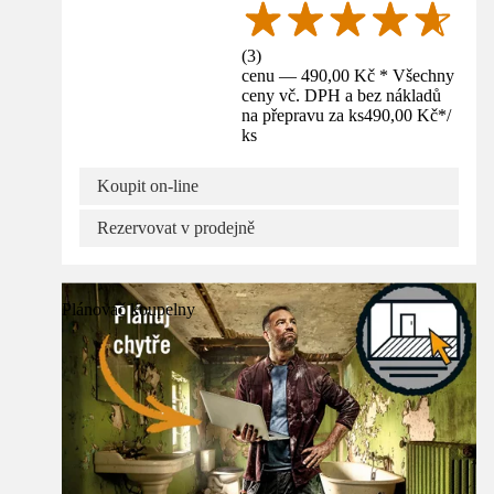
(
3
)
cenu — 490,00 Kč * Všechny
ceny vč. DPH a bez nákladů
na přepravu za ks
490,00 Kč
*
/
ks
Koupit on-line
Rezervovat v prodejně
Plánovač koupelny