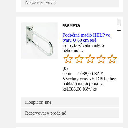
Nelze rezervovat
Podpěrné madlo HELP ve
tvaru U 60 cm bílé
Toto zboží zatím nikdo
nehodnotil.
(
0
)
cenu — 1088,00 Kč *
Všechny ceny vč. DPH a bez
nákladů na přepravu za
ks
1088,00 Kč
*
/
ks
Koupit on-line
Rezervovat v prodejně