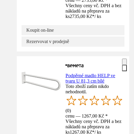
cenu — 2735,00 Kč *
Všechny ceny vč. DPH a bez
nákladů na přepravu za
ks
2735,00 Kč
*
/
ks
Koupit on-line
Rezervovat v prodejně
Podpěrné madlo HELP ve
tvaru U 81,3 cm bílé
Toto zboží zatím nikdo
nehodnotil.
(
0
)
cenu — 1267,00 Kč *
Všechny ceny vč. DPH a bez
nákladů na přepravu za
ks
1267,00 Kč
*
/
ks