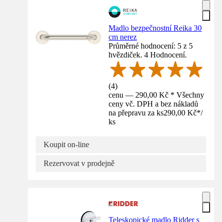
Madlo bezpečnostní Reika 30
cm nerez
Průměrné hodnocení: 5 z 5
hvězdiček. 4 Hodnocení.
(
4
)
cenu — 290,00 Kč * Všechny
ceny vč. DPH a bez nákladů
na přepravu za ks
290,00 Kč
*
/
ks
Koupit on-line
Rezervovat v prodejně
Teleskopické madlo Ridder s