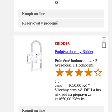
ks
Koupit on-line
Rezervovat v prodejně
Podpěra do vany Ridder
Průměrné hodnocení: 4 z 5
hvězdiček. 1 Hodnocení.
(
1
)
cenu — 1650,00 Kč *
Všechny ceny vč. DPH a bez
nákladů na přepravu za
ks
1650,00 Kč
*
/
ks
Koupit on-line