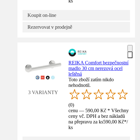
ks
Koupit on-line
Rezervovat v prodejně
REIKA Comfort bezpečnostní
madlo 30 cm nerezová ocel
leštěná
Toto zboží zatím nikdo
nehodnotil.
3 VARIANTY
(
0
)
cenu — 590,00 Kč * Všechny
ceny vč. DPH a bez nákladů
na přepravu za ks
590,00 Kč
*
/
ks