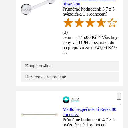
přísavkou
Průměrné hodnocení: 3.7 z 5
hvězdiček. 3 Hodnocení.
(
3
)
cenu — 745,00 Kč * Všechny
ceny vč. DPH a bez nákladů
na přepravu za ks
745,00 Kč
*
/
ks
Koupit on-line
Rezervovat v prodejně
Madlo bezpečnostní Reika 80
cm nerez
Průměrné hodnocení: 4.7 z 5
hvězdiček. 3 Hodnocení.