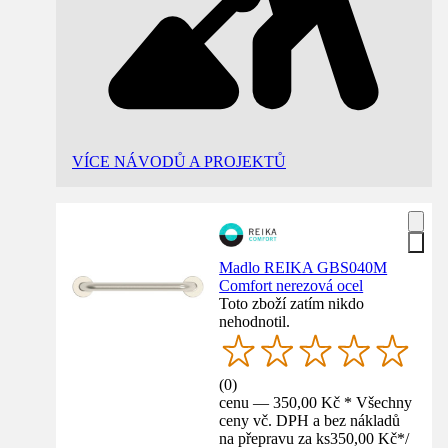
VÍCE NÁVODŮ A PROJEKTŮ
Madlo REIKA GBS040M
Comfort nerezová ocel
Toto zboží zatím nikdo
nehodnotil.
(
0
)
cenu — 350,00 Kč * Všechny
ceny vč. DPH a bez nákladů
na přepravu za ks
350,00 Kč
*
/