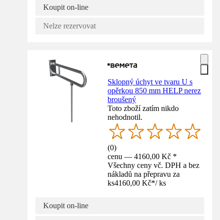
Koupit on-line
Nelze rezervovat
Sklopný úchyt ve tvaru U s
opěrkou 850 mm HELP nerez
broušený
Toto zboží zatím nikdo
nehodnotil.
(
0
)
cenu — 4160,00 Kč *
Všechny ceny vč. DPH a bez
nákladů na přepravu za
ks
4160,00 Kč
*
/
ks
Koupit on-line