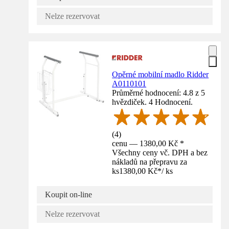
Nelze rezervovat
Opěrné mobilní madlo Ridder
A0110101
Průměrné hodnocení: 4.8 z 5
hvězdiček. 4 Hodnocení.
(
4
)
cenu — 1380,00 Kč *
Všechny ceny vč. DPH a bez
nákladů na přepravu za
ks
1380,00 Kč
*
/
ks
Koupit on-line
Nelze rezervovat