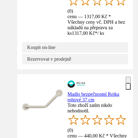
(
0
)
cenu — 1317,00 Kč *
Všechny ceny vč. DPH a bez
nákladů na přepravu za
ks
1317,00 Kč
*
/
ks
Koupit on-line
Rezervovat v prodejně
Madlo bezpečnostní Reika
rohové 37 cm
Toto zboží zatím nikdo
nehodnotil.
(
0
)
cenu — 440,00 Kč * Všechny