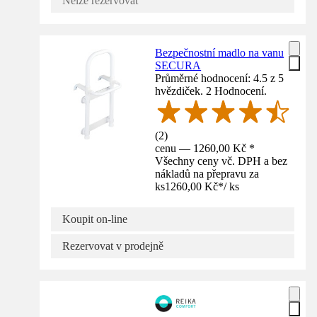
Nelze rezervovat
Bezpečnostní madlo na vanu
SECURA
Průměrné hodnocení: 4.5 z 5
hvězdiček. 2 Hodnocení.
(
2
)
cenu — 1260,00 Kč *
Všechny ceny vč. DPH a bez
nákladů na přepravu za
ks
1260,00 Kč
*
/
ks
Koupit on-line
Rezervovat v prodejně