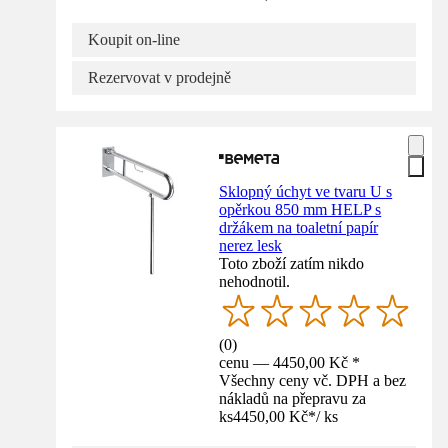
Koupit on-line
Rezervovat v prodejně
Sklopný úchyt ve tvaru U s
opěrkou 850 mm HELP s
držákem na toaletní papír
nerez lesk
Toto zboží zatím nikdo
nehodnotil.
(
0
)
cenu — 4450,00 Kč *
Všechny ceny vč. DPH a bez
nákladů na přepravu za
ks
4450,00 Kč
*
/
ks