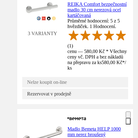
REIKA Comfort bezpečnostní
madlo 30 cm nerezová ocel
kartáčovaná
Průměrné hodnocení: 5 z 5
hvězdiček. 1 Hodnocení.
3 VARIANTY
(
1
)
cenu — 580,00 Kč * Všechny
ceny vč. DPH a bez nákladů
na přepravu za ks
580,00 Kč
*
/
ks
Nelze koupit on-line
Rezervovat v prodejně
Madlo Bemeta HELP 1000
mm nerez broušený