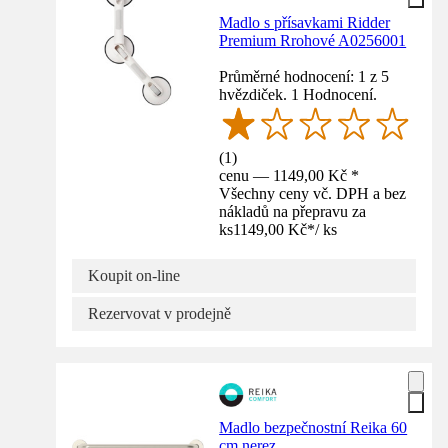
Madlo s přísavkami Ridder
Premium Rrohové A0256001
Průměrné hodnocení: 1 z 5
hvězdiček. 1 Hodnocení.
(
1
)
cenu — 1149,00 Kč *
Všechny ceny vč. DPH a bez
nákladů na přepravu za
ks
1149,00 Kč
*
/
ks
Koupit on-line
Rezervovat v prodejně
Madlo bezpečnostní Reika 60
cm nerez