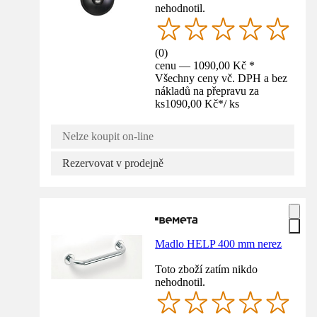
nehodnotil.
(
0
)
cenu — 1090,00 Kč *
Všechny ceny vč. DPH a bez
nákladů na přepravu za
ks
1090,00 Kč
*
/
ks
Nelze koupit on-line
Rezervovat v prodejně
Madlo HELP 400 mm nerez
Toto zboží zatím nikdo
nehodnotil.