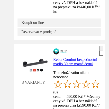
ceny vč. DPH a bez nákladů
na přepravu za ks
440,00 Kč
*
/
ks
Koupit on-line
Rezervovat v prodejně
Reika Comfort bezpečnostní
madlo 30 cm matně černá
Toto zboží zatím nikdo
nehodnotil.
3 VARIANTY
(
0
)
cenu — 590,00 Kč * Všechny
ceny vč. DPH a bez nákladů
na přepravu za ks
590,00 Kč
*
/