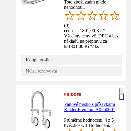
Toto zboží zatím nikdo
nehodnotil.
(
0
)
cenu — 1801,00 Kč *
Všechny ceny vč. DPH a bez
nákladů na přepravu za
ks
1801,00 Kč
*
/
ks
Koupit on-line
Nelze rezervovat
Vanové madlo s přísavkami
Ridder Premium A0260001
Průměrné hodnocení: 4 z 5
hvězdiček. 1 Hodnocení.