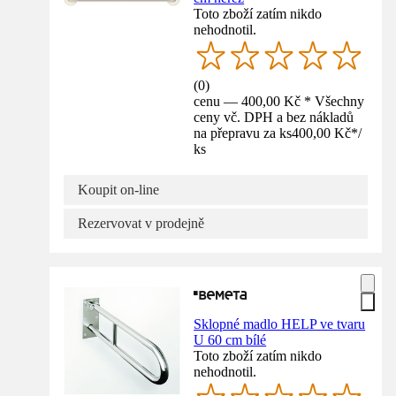
Toto zboží zatím nikdo
nehodnotil.
(
0
)
cenu — 400,00 Kč * Všechny
ceny vč. DPH a bez nákladů
na přepravu za ks
400,00 Kč
*
/
ks
Koupit on-line
Rezervovat v prodejně
Sklopné madlo HELP ve tvaru
U 60 cm bílé
Toto zboží zatím nikdo
nehodnotil.