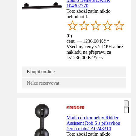
Madlo Bemeta DARK
104307770
Toto zboží zatím nikdo
nehodnotil.
(
0
)
cenu — 1236,00 Kč *
Všechny ceny vč. DPH a bez
nákladů na přepravu za
ks
1236,00 Kč
*
/
ks
Koupit on-line
Nelze rezervovat
Madlo do koupelny Ridder
Assistent Rob S s přísavkou
černá matná A0243310
Toto zboží zatím nikdo