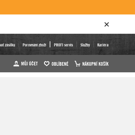
vat zásilku
Porovnání zboží
PROFI servis
Služby
Kariéra
MŮJ ÚČET
OBLÍBENÉ
NÁKUPNÍ KOŠÍK