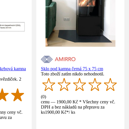
 krbová kamna
Sklo pod kamna černá 75 x 75 cm
Toto zboží zatím nikdo nehodnotil.
hvězdiček. 2
(
0
)
cenu — 1900,00 Kč * Všechny ceny vč.
DPH a bez nákladů na přepravu za
ny ceny vč.
ks
1900,00 Kč
*
/
ks
avu za