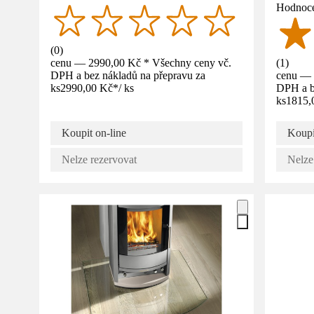
Hodnoce
(
0
)
cenu — 2990,00 Kč * Všechny ceny vč.
(
1
)
DPH a bez nákladů na přepravu za
cenu — 
ks
2990,00 Kč
*
/
ks
DPH a b
ks
1815,
Koupit on-line
Koupi
Nelze rezervovat
Nelze