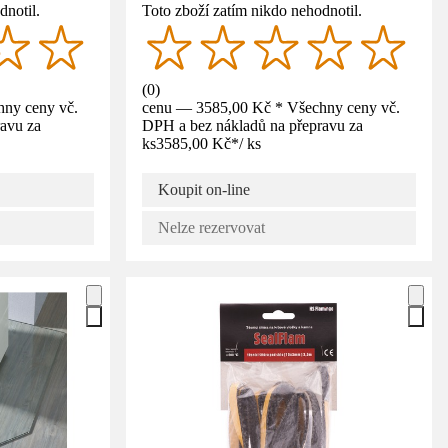
dnotil.
Toto zboží zatím nikdo nehodnotil.
(
0
)
ny ceny vč.
cenu — 3585,00 Kč * Všechny ceny vč.
avu za
DPH a bez nákladů na přepravu za
ks
3585,00 Kč
*
/
ks
Koupit on-line
Nelze rezervovat