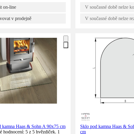
t on-line
V současné době nelze ko
vovat v prodejně
V současné době nelze re
d kamna Haas & Sohn A 90x75 cm
Sklo pod kamna Haas & So
 hodnocení: 5 z 5 hvězdiček. 1
cm