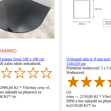
d kamna černá 100 x 100 cm
Ochranné sklo tl. 8 mm pod
ží zatím nikdo nehodnotil.
110x110 cm
Průměrné hodnocení: 5 z 5 
Hodnocení.
2990,00 Kč * Všechny ceny vč.
ez nákladů na přepravu za
(
2
)
00 Kč
*
/
ks
cenu — 2150,00 Kč * Všech
DPH a bez nákladů na přepr
ks
2150,00 Kč
*
/
ks