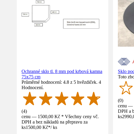
Ochranné sklo tl. 8 mm pod krbová kamna
Sklo po
75x75 cm
Toto zbo
Průměrné hodnocení: 4.8 z 5 hvězdiček. 4
Hodnocení.
(
0
)
cenu — 
(
4
)
DPH a b
cenu — 1500,00 Kč * Všechny ceny vč.
ks
2990,
DPH a bez nákladů na přepravu za
ks
1500,00 Kč
*
/
ks