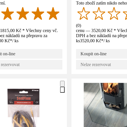
ní.
Toto zboží zatím nikdo neho
(
0
)
1815,00 Kč * Všechny ceny vč.
cenu — 3520,00 Kč * Všech
ez nákladů na přepravu za
DPH a bez nákladů na přepr
00 Kč
*
/
ks
ks
3520,00 Kč
*
/
ks
t on-line
Koupit on-line
 rezervovat
Nelze rezervovat