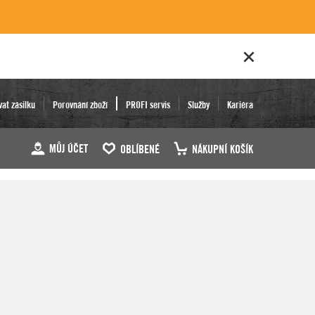
vat zásilku
Porovnání zboží
PROFI servis
Služby
Kariéra
MŮJ ÚČET
OBLÍBENÉ
NÁKUPNÍ KOŠÍK