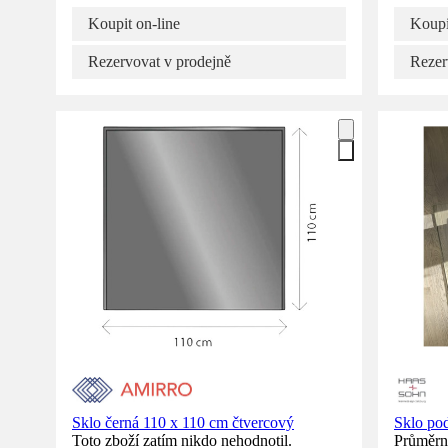
Koupit on-line
Koupi
Rezervovat v prodejně
Rezer
Sklo černá 110 x 110 cm čtvercový
Sklo po
Toto zboží zatím nikdo nehodnotil.
Průměrné