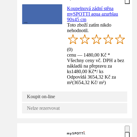
Koupelnová zádní stěna
mySPOTTI aqua azurblau
90x45 cm
Toto zboží zatím nikdo
nehodnotil.
(
0
)
cenu — 1480,00 Kč *
Všechny ceny vč. DPH a bez
nákladů na přepravu za
ks
1480,00 Kč
*
/
ks
Odpovídá 3654,32 Kč za
m²
(
3654,32 Kč
/
m²
)
Koupit on-line
Nelze rezervovat