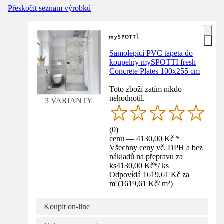
Přeskočit seznam výrobků
Samolepící PVC tapeta do
koupelny mySPOTTI fresh
Concrete Plates 100x255 cm
Toto zboží zatím nikdo
nehodnotil.
3 VARIANTY
(
0
)
cenu — 4130,00 Kč *
Všechny ceny vč. DPH a bez
nákladů na přepravu za
ks
4130,00 Kč
*
/
ks
Odpovídá 1619,61 Kč za
m²
(
1619,61 Kč
/
m²
)
Koupit on-line