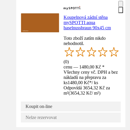
Koupelnová zádní stěna
mySPOTTI aqua
haselnussbraun 90x45 cm
Toto zboží zatím nikdo
nehodnotil.
(
0
)
cenu — 1480,00 Kč *
Všechny ceny vč. DPH a bez
nákladů na přepravu za
ks
1480,00 Kč
*
/
ks
Odpovídá 3654,32 Kč za
m²
(
3654,32 Kč
/
m²
)
Koupit on-line
Nelze rezervovat