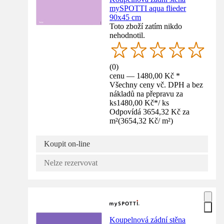
mySPOTTI aqua flieder
90x45 cm
Toto zboží zatím nikdo
nehodnotil.
(
0
)
cenu — 1480,00 Kč *
Všechny ceny vč. DPH a bez
nákladů na přepravu za
ks
1480,00 Kč
*
/
ks
Odpovídá 3654,32 Kč za
m²
(
3654,32 Kč
/
m²
)
Koupit on-line
Nelze rezervovat
Koupelnová zádní stěna