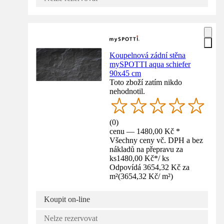
Koupelnová zádní stěna
mySPOTTI aqua schiefer
90x45 cm
Toto zboží zatím nikdo
nehodnotil.
(
0
)
cenu — 1480,00 Kč *
Všechny ceny vč. DPH a bez
nákladů na přepravu za
ks
1480,00 Kč
*
/
ks
Odpovídá 3654,32 Kč za
m²
(
3654,32 Kč
/
m²
)
Koupit on-line
Nelze rezervovat