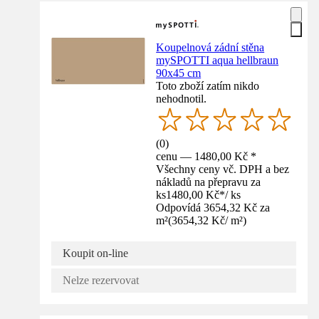
Koupelnová zádní stěna
mySPOTTI aqua hellbraun
90x45 cm
Toto zboží zatím nikdo
nehodnotil.
(
0
)
cenu — 1480,00 Kč *
Všechny ceny vč. DPH a bez
nákladů na přepravu za
ks
1480,00 Kč
*
/
ks
Odpovídá 3654,32 Kč za
m²
(
3654,32 Kč
/
m²
)
Koupit on-line
Nelze rezervovat