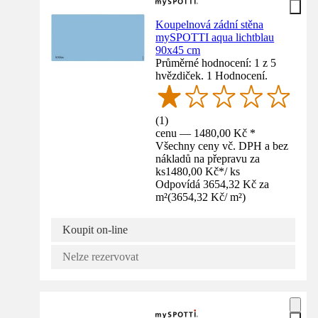
Koupelnová zádní stěna
mySPOTTI aqua lichtblau
90x45 cm
Průměrné hodnocení: 1 z 5
hvězdiček. 1 Hodnocení.
(
1
)
cenu — 1480,00 Kč *
Všechny ceny vč. DPH a bez
nákladů na přepravu za
ks
1480,00 Kč
*
/
ks
Odpovídá 3654,32 Kč za
m²
(
3654,32 Kč
/
m²
)
Koupit on-line
Nelze rezervovat