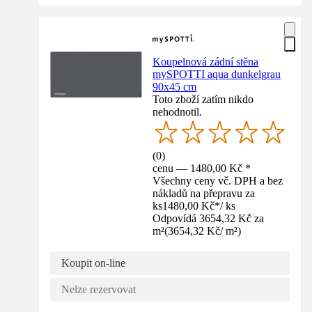
Koupelnová zádní stěna
mySPOTTI aqua dunkelgrau
90x45 cm
Toto zboží zatím nikdo
nehodnotil.
(
0
)
cenu — 1480,00 Kč *
Všechny ceny vč. DPH a bez
nákladů na přepravu za
ks
1480,00 Kč
*
/
ks
Odpovídá 3654,32 Kč za
m²
(
3654,32 Kč
/
m²
)
Koupit on-line
Nelze rezervovat