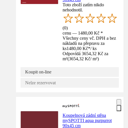
Toto zboží zatím nikdo
nehodnotil.
(
0
)
cenu — 1480,00 Kč *
Všechny ceny vč. DPH a bez
nákladů na přepravu za
ks
1480,00 Kč
*
/
ks
Odpovídá 3654,32 Kč za
m²
(
3654,32 Kč
/
m²
)
Koupit on-line
Nelze rezervovat
Koupelnová zádní stěna
mySPOTTI aqua purpurrot
90x45 cm