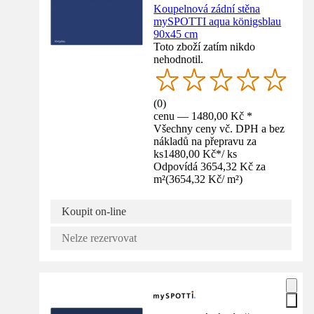
Koupelnová zádní stěna
mySPOTTI aqua königsblau
90x45 cm
Toto zboží zatím nikdo
nehodnotil.
(
0
)
cenu — 1480,00 Kč *
Všechny ceny vč. DPH a bez
nákladů na přepravu za
ks
1480,00 Kč
*
/
ks
Odpovídá 3654,32 Kč za
m²
(
3654,32 Kč
/
m²
)
Koupit on-line
Nelze rezervovat