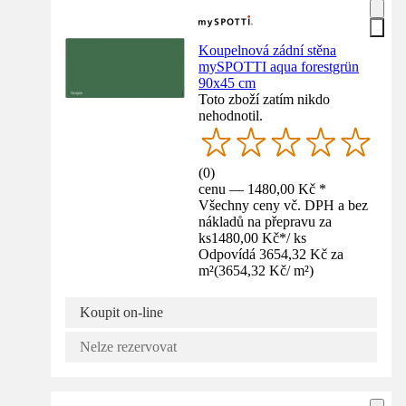
Koupelnová zádní stěna
mySPOTTI aqua forestgrün
90x45 cm
Toto zboží zatím nikdo
nehodnotil.
(
0
)
cenu — 1480,00 Kč *
Všechny ceny vč. DPH a bez
nákladů na přepravu za
ks
1480,00 Kč
*
/
ks
Odpovídá 3654,32 Kč za
m²
(
3654,32 Kč
/
m²
)
Koupit on-line
Nelze rezervovat