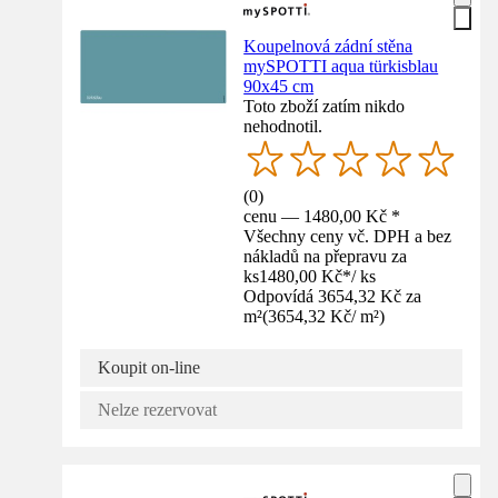
Koupelnová zádní stěna
mySPOTTI aqua türkisblau
90x45 cm
Toto zboží zatím nikdo
nehodnotil.
(
0
)
cenu — 1480,00 Kč *
Všechny ceny vč. DPH a bez
nákladů na přepravu za
ks
1480,00 Kč
*
/
ks
Odpovídá 3654,32 Kč za
m²
(
3654,32 Kč
/
m²
)
Koupit on-line
Nelze rezervovat