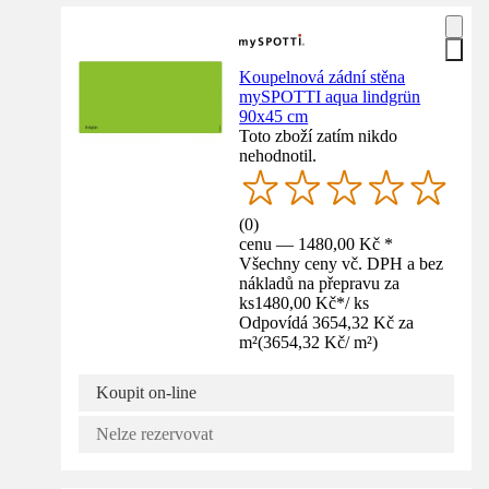
Koupelnová zádní stěna
mySPOTTI aqua lindgrün
90x45 cm
Toto zboží zatím nikdo
nehodnotil.
(
0
)
cenu — 1480,00 Kč *
Všechny ceny vč. DPH a bez
nákladů na přepravu za
ks
1480,00 Kč
*
/
ks
Odpovídá 3654,32 Kč za
m²
(
3654,32 Kč
/
m²
)
Koupit on-line
Nelze rezervovat