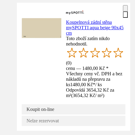
Koupelnová zádní stěna
mySPOTTI aqua beige 90x45
cm
Toto zboží zatím nikdo
nehodnotil.
(
0
)
cenu — 1480,00 Kč *
Všechny ceny vč. DPH a bez
nákladů na přepravu za
ks
1480,00 Kč
*
/
ks
Odpovídá 3654,32 Kč za
m²
(
3654,32 Kč
/
m²
)
Koupit on-line
Nelze rezervovat