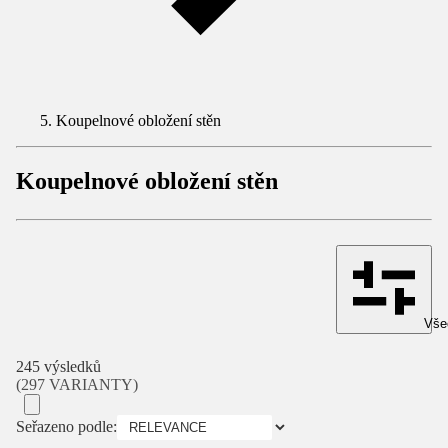
Koupelnové obložení stěn
Koupelnové obložení stěn
Všec
245 výsledků
(297 VARIANTY)
Seřazeno podle: