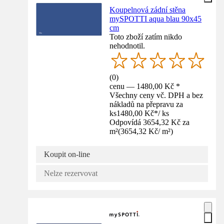
Koupelnová zádní stěna
mySPOTTI aqua blau 90x45
cm
Toto zboží zatím nikdo
nehodnotil.
(
0
)
cenu — 1480,00 Kč *
Všechny ceny vč. DPH a bez
nákladů na přepravu za
ks
1480,00 Kč
*
/
ks
Odpovídá 3654,32 Kč za
m²
(
3654,32 Kč
/
m²
)
Koupit on-line
Nelze rezervovat