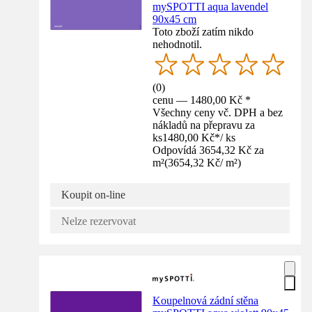
mySPOTTI aqua lavendel
90x45 cm
Toto zboží zatím nikdo
nehodnotil.
(
0
)
cenu — 1480,00 Kč *
Všechny ceny vč. DPH a bez
nákladů na přepravu za
ks
1480,00 Kč
*
/
ks
Odpovídá 3654,32 Kč za
m²
(
3654,32 Kč
/
m²
)
Koupit on-line
Nelze rezervovat
Koupelnová zádní stěna