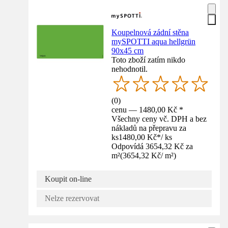
Koupelnová zádní stěna
mySPOTTI aqua hellgrün
90x45 cm
Toto zboží zatím nikdo
nehodnotil.
(
0
)
cenu — 1480,00 Kč *
Všechny ceny vč. DPH a bez
nákladů na přepravu za
ks
1480,00 Kč
*
/
ks
Odpovídá 3654,32 Kč za
m²
(
3654,32 Kč
/
m²
)
Koupit on-line
Nelze rezervovat