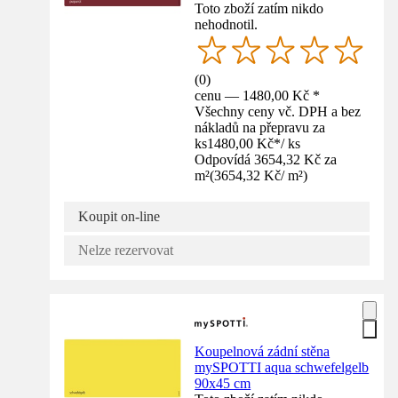
Toto zboží zatím nikdo
nehodnotil.
(
0
)
cenu — 1480,00 Kč *
Všechny ceny vč. DPH a bez
nákladů na přepravu za
ks
1480,00 Kč
*
/
ks
Odpovídá 3654,32 Kč za
m²
(
3654,32 Kč
/
m²
)
Koupit on-line
Nelze rezervovat
Koupelnová zádní stěna
mySPOTTI aqua schwefelgelb
90x45 cm