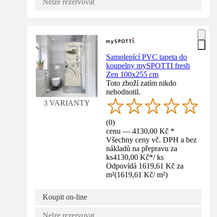
Nelze rezervovat
Samolepící PVC tapeta do
koupelny mySPOTTI fresh
Zen 100x255 cm
Toto zboží zatím nikdo
nehodnotil.
3 VARIANTY
(
0
)
cenu — 4130,00 Kč *
Všechny ceny vč. DPH a bez
nákladů na přepravu za
ks
4130,00 Kč
*
/
ks
Odpovídá 1619,61 Kč za
m²
(
1619,61 Kč
/
m²
)
Koupit on-line
Nelze rezervovat