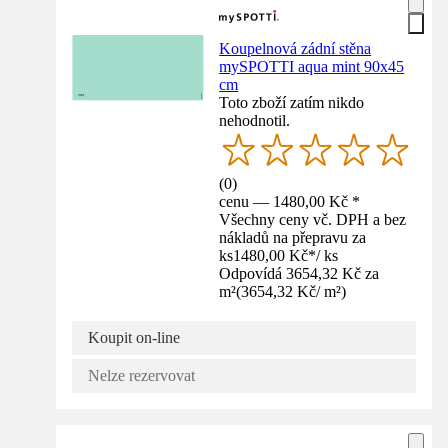
Koupelnová zádní stěna
mySPOTTI aqua mint 90x45
cm
Toto zboží zatím nikdo
nehodnotil.
(
0
)
cenu — 1480,00 Kč *
Všechny ceny vč. DPH a bez
nákladů na přepravu za
ks
1480,00 Kč
*
/
ks
Odpovídá 3654,32 Kč za
m²
(
3654,32 Kč
/
m²
)
Koupit on-line
Nelze rezervovat