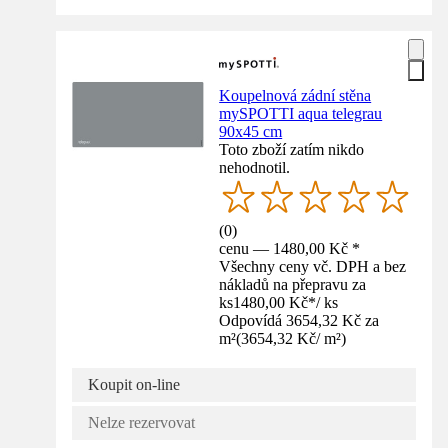
Koupelnová zádní stěna
mySPOTTI aqua telegrau
90x45 cm
Toto zboží zatím nikdo
nehodnotil.
(
0
)
cenu — 1480,00 Kč *
Všechny ceny vč. DPH a bez
nákladů na přepravu za
ks
1480,00 Kč
*
/
ks
Odpovídá 3654,32 Kč za
m²
(
3654,32 Kč
/
m²
)
Koupit on-line
Nelze rezervovat