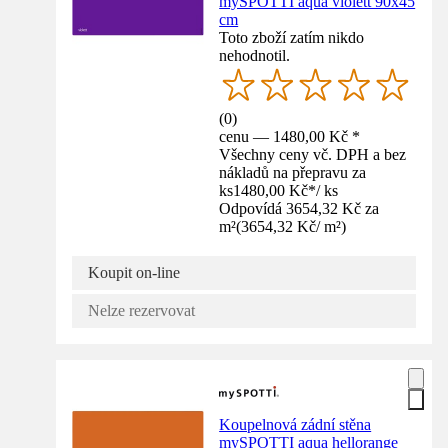
mySPOTTI aqua violett 90x45
cm
Toto zboží zatím nikdo
nehodnotil.
(
0
)
cenu — 1480,00 Kč *
Všechny ceny vč. DPH a bez
nákladů na přepravu za
ks
1480,00 Kč
*
/
ks
Odpovídá 3654,32 Kč za
m²
(
3654,32 Kč
/
m²
)
Koupit on-line
Nelze rezervovat
Koupelnová zádní stěna
mySPOTTI aqua hellorange