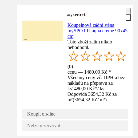
Koupelnová zádní stěna
mySPOTTI aqua creme 90x45
cm
Toto zboží zatím nikdo
nehodnotil.
(
0
)
cenu — 1480,00 Kč *
Všechny ceny vč. DPH a bez
nákladů na přepravu za
ks
1480,00 Kč
*
/
ks
Odpovídá 3654,32 Kč za
m²
(
3654,32 Kč
/
m²
)
Koupit on-line
Nelze rezervovat