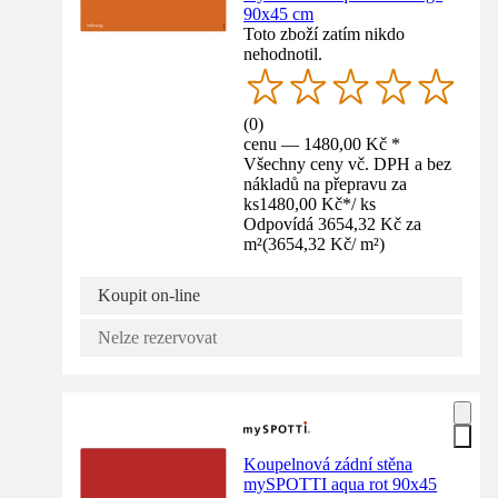
90x45 cm
Toto zboží zatím nikdo
nehodnotil.
(
0
)
cenu — 1480,00 Kč *
Všechny ceny vč. DPH a bez
nákladů na přepravu za
ks
1480,00 Kč
*
/
ks
Odpovídá 3654,32 Kč za
m²
(
3654,32 Kč
/
m²
)
Koupit on-line
Nelze rezervovat
Koupelnová zádní stěna
mySPOTTI aqua rot 90x45