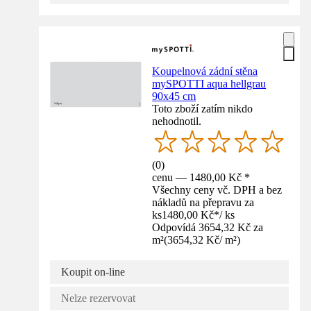
Koupelnová zádní stěna
mySPOTTI aqua hellgrau
90x45 cm
Toto zboží zatím nikdo
nehodnotil.
(
0
)
cenu — 1480,00 Kč *
Všechny ceny vč. DPH a bez
nákladů na přepravu za
ks
1480,00 Kč
*
/
ks
Odpovídá 3654,32 Kč za
m²
(
3654,32 Kč
/
m²
)
Koupit on-line
Nelze rezervovat