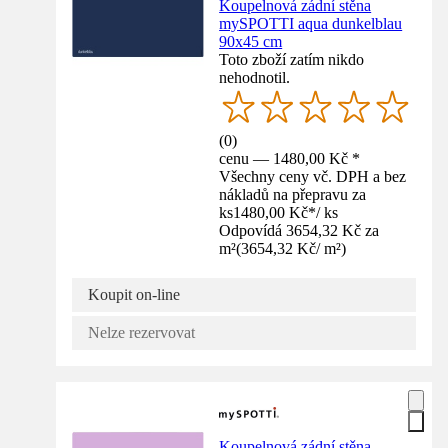
Koupelnová zádní stěna
mySPOTTI aqua dunkelblau
90x45 cm
Toto zboží zatím nikdo
nehodnotil.
(
0
)
cenu — 1480,00 Kč *
Všechny ceny vč. DPH a bez
nákladů na přepravu za
ks
1480,00 Kč
*
/
ks
Odpovídá 3654,32 Kč za
m²
(
3654,32 Kč
/
m²
)
Koupit on-line
Nelze rezervovat
Koupelnová zádní stěna