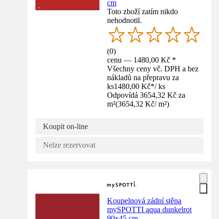
cm
Toto zboží zatím nikdo
nehodnotil.
(
0
)
cenu — 1480,00 Kč *
Všechny ceny vč. DPH a bez
nákladů na přepravu za
ks
1480,00 Kč
*
/
ks
Odpovídá 3654,32 Kč za
m²
(
3654,32 Kč
/
m²
)
Koupit on-line
Nelze rezervovat
Koupelnová zádní stěna
mySPOTTI aqua dunkelrot
90x45 cm