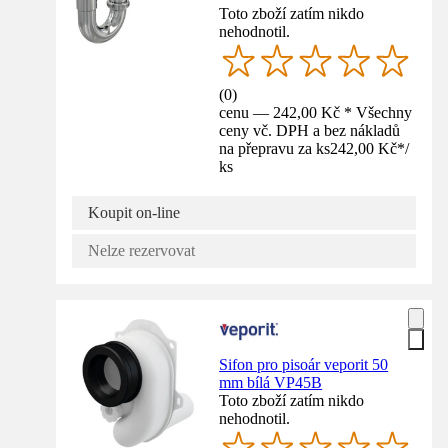
Toto zboží zatím nikdo
nehodnotil.
(
0
)
cenu — 242,00 Kč * Všechny
ceny vč. DPH a bez nákladů
na přepravu za ks
242,00 Kč
*
/
ks
Koupit on-line
Nelze rezervovat
Sifon pro pisoár veporit 50
mm bílá VP45B
Toto zboží zatím nikdo
nehodnotil.