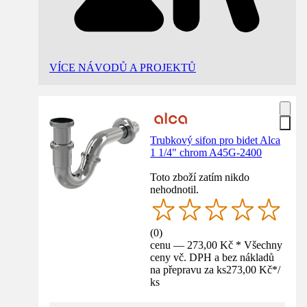
VÍCE NÁVODŮ A PROJEKTŮ
Trubkový sifon pro bidet Alca
1 1/4" chrom A45G-2400
Toto zboží zatím nikdo
nehodnotil.
(
0
)
cenu — 273,00 Kč * Všechny
ceny vč. DPH a bez nákladů
na přepravu za ks
273,00 Kč
*
/
ks