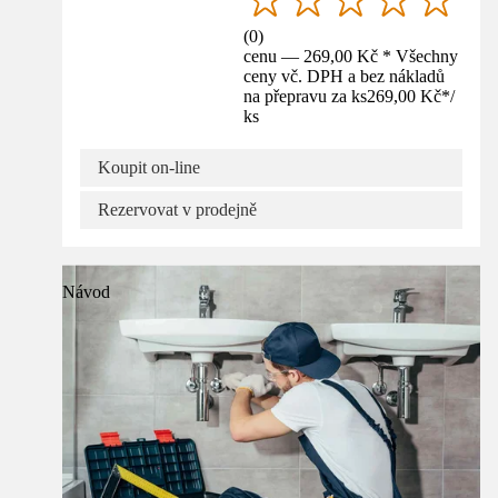
(
0
)
cenu — 269,00 Kč * Všechny
ceny vč. DPH a bez nákladů
na přepravu za ks
269,00 Kč
*
/
ks
Koupit on-line
Rezervovat v prodejně
Návod