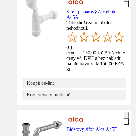
Sifon pisoárový Alcadrain
A45A
Toto zboží zatím nikdo
nehodnotil.
(
0
)
cenu — 150,00 Kč * Všechny
ceny vč. DPH a bez nákladů
na přepravu za ks
150,00 Kč
*
/
ks
Koupit on-line
Rezervovat v prodejně
Bidetový sifon Alca A45E