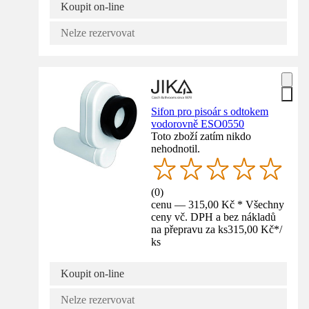
Koupit on-line
Nelze rezervovat
Sifon pro pisoár s odtokem
vodorovně ESO0550
Toto zboží zatím nikdo
nehodnotil.
(
0
)
cenu — 315,00 Kč * Všechny
ceny vč. DPH a bez nákladů
na přepravu za ks
315,00 Kč
*
/
ks
Koupit on-line
Nelze rezervovat