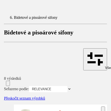
Bidetové a pisoárové sifony
Bidetové a pisoárové sifony
Všec
8 výsledků
Seřazeno podle:
Přeskočit seznam výrobků