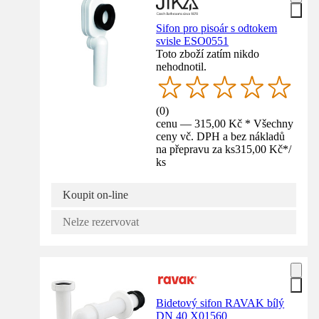
Sifon pro pisoár s odtokem
svisle ESO0551
Toto zboží zatím nikdo
nehodnotil.
(
0
)
cenu — 315,00 Kč * Všechny
ceny vč. DPH a bez nákladů
na přepravu za ks
315,00 Kč
*
/
ks
Koupit on-line
Nelze rezervovat
Bidetový sifon RAVAK bílý
DN 40 X01560