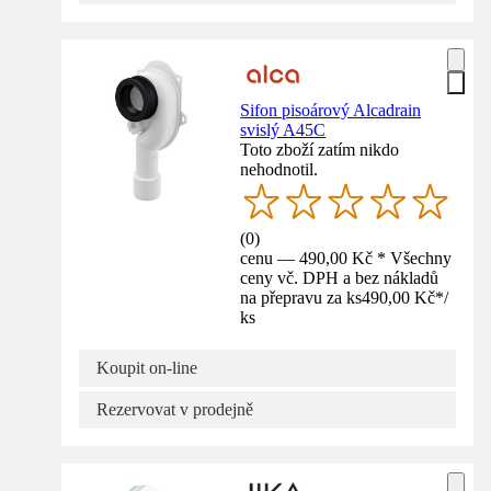
Sifon pisoárový Alcadrain
svislý A45C
Toto zboží zatím nikdo
nehodnotil.
(
0
)
cenu — 490,00 Kč * Všechny
ceny vč. DPH a bez nákladů
na přepravu za ks
490,00 Kč
*
/
ks
Koupit on-line
Rezervovat v prodejně