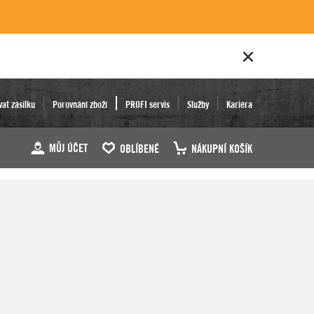
vat zásilku
Porovnání zboží
PROFI servis
Služby
Kariéra
MŮJ ÚČET
OBLÍBENÉ
NÁKUPNÍ KOŠÍK