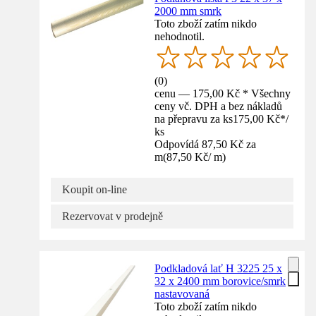
2000 mm smrk
Toto zboží zatím nikdo
nehodnotil.
(
0
)
cenu — 175,00 Kč * Všechny
ceny vč. DPH a bez nákladů
na přepravu za ks
175,00 Kč
*
/
ks
Odpovídá 87,50 Kč za
m
(
87,50 Kč
/
m
)
Koupit on-line
Rezervovat v prodejně
Podkladová lať H 3225 25 x
32 x 2400 mm borovice/smrk
nastavovaná
Toto zboží zatím nikdo