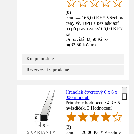
(
0
)
cenu — 165,00 Kč * Všechny
ceny vč. DPH a bez nákladů
na přepravu za ks
165,00 Kč
*
/
ks
Odpovídá 82,50 Kč za
m
(
82,50 Kč
/
m
)
Koupit on-line
Rezervovat v prodejně
Hranolek čtvercový 6 x 6 x
900 mm dub
Průměrné hodnocení: 4.3 z 5
hvězdiček. 3 Hodnocení.
(
3
)
cenu — 29,00 Kč * Všechny
5 VARIANTY