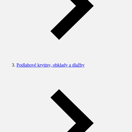
Podlahové krytiny, obklady a dlažby