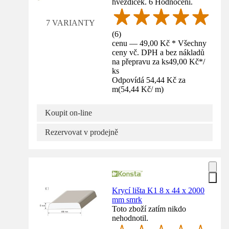
hvězdiček. 6 Hodnocení.
7 VARIANTY
(
6
)
cenu — 49,00 Kč * Všechny
ceny vč. DPH a bez nákladů
na přepravu za ks
49,00 Kč
*
/
ks
Odpovídá 54,44 Kč za
m
(
54,44 Kč
/
m
)
Koupit on-line
Rezervovat v prodejně
Krycí lišta K1 8 x 44 x 2000
mm smrk
Toto zboží zatím nikdo
nehodnotil.