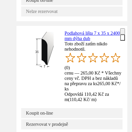
Koupit on-line
Nelze rezervovat
Podlahová lišta 7 x 35 x 2400
mm dýha dub
Toto zboží zatím nikdo
nehodnotil.
(
0
)
cenu — 265,00 Kč * Všechny
ceny vč. DPH a bez nákladů
na přepravu za ks
265,00 Kč
*
/
ks
Odpovídá 110,42 Kč za
m
(
110,42 Kč
/
m
)
Koupit on-line
Rezervovat v prodejně