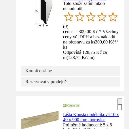
Toto zboží zatím nikdo
nehodnotil.
(
0
)
cenu — 309,00 Kč * Všechny
ceny vč. DPH a bez nákladů
na přepravu za ks
309,00 Kč
*
/
ks
Odpovídá 128,75 Kč za
m
(
128,75 Kč
/
m
)
Koupit on-line
Rezervovat v prodejně
Lišta Konsta obdélníková 10 x
40 x 900 mm, borovice
Průměrné hodnocení: 5 z 5