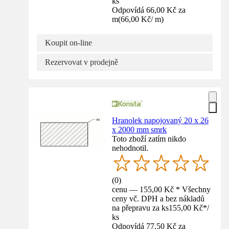
ks
Odpovídá 66,00 Kč za
m
(
66,00 Kč
/
m
)
Koupit on-line
Rezervovat v prodejně
Hranolek napojovaný 20 x 26
x 2000 mm smrk
Toto zboží zatím nikdo
nehodnotil.
(
0
)
cenu — 155,00 Kč * Všechny
ceny vč. DPH a bez nákladů
na přepravu za ks
155,00 Kč
*
/
ks
Odpovídá 77,50 Kč za