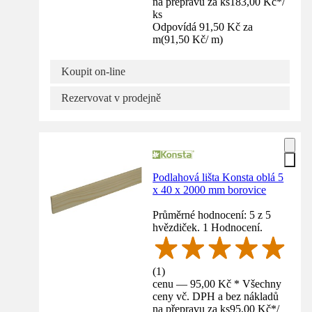
na přepravu za ks
183,00 Kč
*
/
ks
Odpovídá 91,50 Kč za
m
(
91,50 Kč
/
m
)
Koupit on-line
Rezervovat v prodejně
Podlahová lišta Konsta oblá 5
x 40 x 2000 mm borovice
Průměrné hodnocení: 5 z 5
hvězdiček. 1 Hodnocení.
(
1
)
cenu — 95,00 Kč * Všechny
ceny vč. DPH a bez nákladů
na přepravu za ks
95,00 Kč
*
/