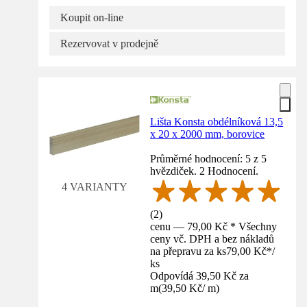
Koupit on-line
Rezervovat v prodejně
Lišta Konsta obdélníková 13,5
x 20 x 2000 mm, borovice
Průměrné hodnocení: 5 z 5
hvězdiček. 2 Hodnocení.
4 VARIANTY
(
2
)
cenu — 79,00 Kč * Všechny
ceny vč. DPH a bez nákladů
na přepravu za ks
79,00 Kč
*
/
ks
Odpovídá 39,50 Kč za
m
(
39,50 Kč
/
m
)