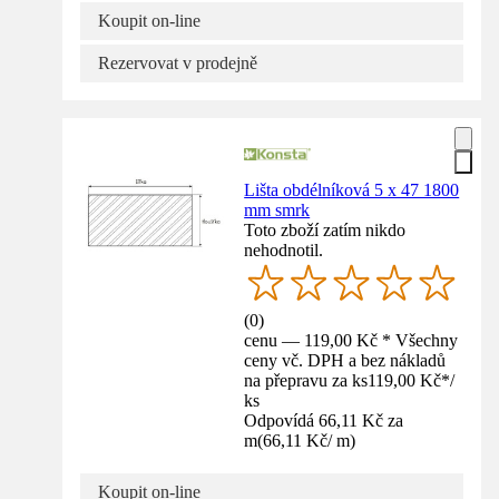
Koupit on-line
Rezervovat v prodejně
Lišta obdélníková 5 x 47 1800
mm smrk
Toto zboží zatím nikdo
nehodnotil.
(
0
)
cenu — 119,00 Kč * Všechny
ceny vč. DPH a bez nákladů
na přepravu za ks
119,00 Kč
*
/
ks
Odpovídá 66,11 Kč za
m
(
66,11 Kč
/
m
)
Koupit on-line