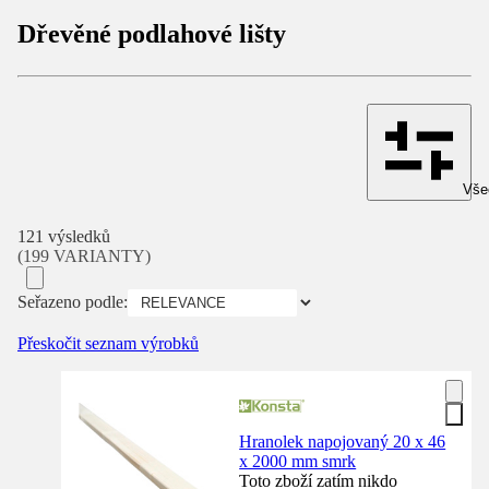
Dřevěné podlahové lišty
Všec
121 výsledků
(199 VARIANTY)
Seřazeno podle:
Přeskočit seznam výrobků
Hranolek napojovaný 20 x 46
x 2000 mm smrk
Toto zboží zatím nikdo