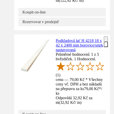
m
(
122,92 Kč
/
m
)
Koupit on-line
Rezervovat v prodejně
Podkladová lať H 4218 18 x
42 x 2400 mm borovice/smrk
nastavovaná
Průměrné hodnocení: 1 z 5
hvězdiček. 1 Hodnocení.
(
1
)
cenu — 79,00 Kč * Všechny
ceny vč. DPH a bez nákladů
na přepravu za ks
79,00 Kč
*
/
ks
Odpovídá 32,92 Kč za
m
(
32,92 Kč
/
m
)