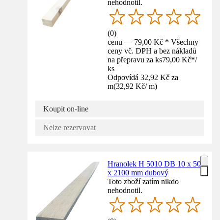
nehodnotil.
(
0
)
cenu — 79,00 Kč * Všechny
ceny vč. DPH a bez nákladů
na přepravu za ks
79,00 Kč
*
/
ks
Odpovídá 32,92 Kč za
m
(
32,92 Kč
/
m
)
Koupit on-line
Nelze rezervovat
Hranolek H 5010 DB 10 x 50
x 2100 mm dubový
Toto zboží zatím nikdo
nehodnotil.