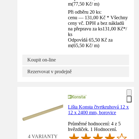
m
(
77,50 Kč
/
m
)
Při odběru 20 ks:
cenu — 131,00 Kč * Všechny
ceny vč. DPH a bez nákladů
na přepravu za ks
131,00 Kč
*
/
ks
Odpovídá 65,50 Kč za
m
(
65,50 Kč
/
m
)
Koupit on-line
Rezervovat v prodejně
Lišta Konsta čtvrtkruhová 12 x
12 x 2400 mm, borovice
Průměrné hodnocení: 4 z 5
hvězdiček. 1 Hodnocení.
4 VARIANTY