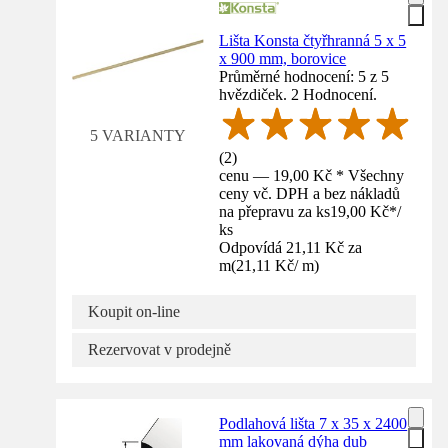
Lišta Konsta čtyřhranná 5 x 5
x 900 mm, borovice
Průměrné hodnocení: 5 z 5
hvězdiček. 2 Hodnocení.
5 VARIANTY
(
2
)
cenu — 19,00 Kč * Všechny
ceny vč. DPH a bez nákladů
na přepravu za ks
19,00 Kč
*
/
ks
Odpovídá 21,11 Kč za
m
(
21,11 Kč
/
m
)
Koupit on-line
Rezervovat v prodejně
Podlahová lišta 7 x 35 x 2400
mm lakovaná dýha dub