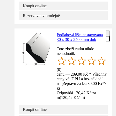
Koupit on-line
Rezervovat v prodejně
Podlahová lišta nastavovaná
30 x 30 x 2400 mm dub
Toto zboží zatím nikdo
nehodnotil.
(
0
)
cenu — 289,00 Kč * Všechny
ceny vč. DPH a bez nákladů
na přepravu za ks
289,00 Kč
*
/
ks
Odpovídá 120,42 Kč za
m
(
120,42 Kč
/
m
)
Koupit on-line