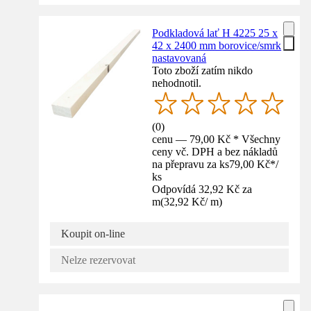
Podkladová lať H 4225 25 x
42 x 2400 mm borovice/smrk
nastavovaná
Toto zboží zatím nikdo
nehodnotil.
(
0
)
cenu — 79,00 Kč * Všechny
ceny vč. DPH a bez nákladů
na přepravu za ks
79,00 Kč
*
/
ks
Odpovídá 32,92 Kč za
m
(
32,92 Kč
/
m
)
Koupit on-line
Nelze rezervovat