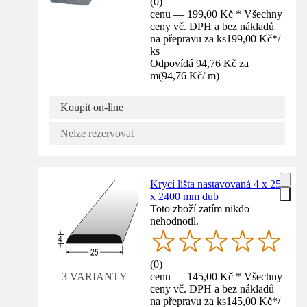
(
0
)
cenu — 199,00 Kč * Všechny
ceny vč. DPH a bez nákladů
na přepravu za ks
199,00 Kč
*
/
ks
Odpovídá 94,76 Kč za
m
(
94,76 Kč
/
m
)
Koupit on-line
Nelze rezervovat
Krycí lišta nastavovaná 4 x 25
x 2400 mm dub
Toto zboží zatím nikdo
nehodnotil.
(
0
)
cenu — 145,00 Kč * Všechny
3 VARIANTY
ceny vč. DPH a bez nákladů
na přepravu za ks
145,00 Kč
*
/