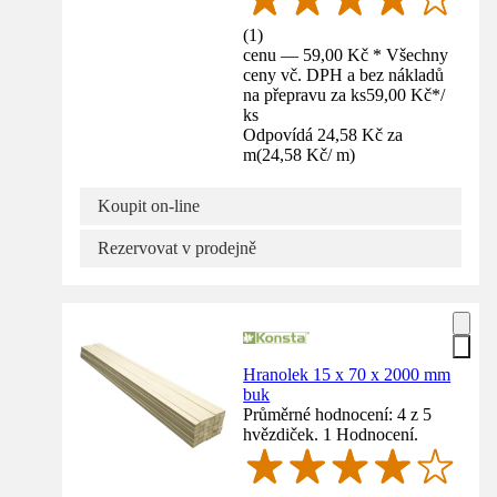
(
1
)
cenu — 59,00 Kč * Všechny
ceny vč. DPH a bez nákladů
na přepravu za ks
59,00 Kč
*
/
ks
Odpovídá 24,58 Kč za
m
(
24,58 Kč
/
m
)
Koupit on-line
Rezervovat v prodejně
Hranolek 15 x 70 x 2000 mm
buk
Průměrné hodnocení: 4 z 5
hvězdiček. 1 Hodnocení.