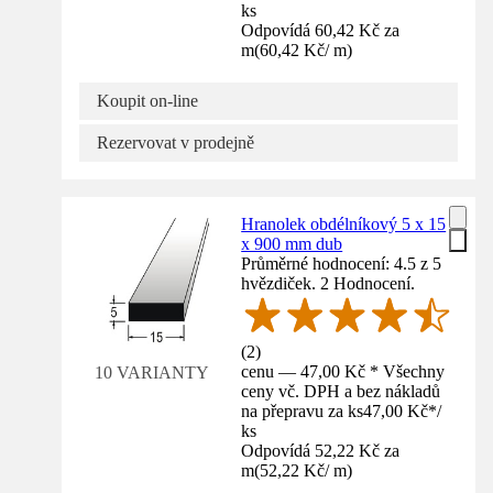
ks
Odpovídá 60,42 Kč za
m
(
60,42 Kč
/
m
)
Koupit on-line
Rezervovat v prodejně
Hranolek obdélníkový 5 x 15
x 900 mm dub
Průměrné hodnocení: 4.5 z 5
hvězdiček. 2 Hodnocení.
(
2
)
cenu — 47,00 Kč * Všechny
10 VARIANTY
ceny vč. DPH a bez nákladů
na přepravu za ks
47,00 Kč
*
/
ks
Odpovídá 52,22 Kč za
m
(
52,22 Kč
/
m
)