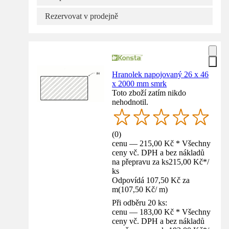
Rezervovat v prodejně
Hranolek napojovaný 26 x 46
x 2000 mm smrk
Toto zboží zatím nikdo
nehodnotil.
(
0
)
cenu — 215,00 Kč * Všechny
ceny vč. DPH a bez nákladů
na přepravu za ks
215,00 Kč
*
/
ks
Odpovídá 107,50 Kč za
m
(
107,50 Kč
/
m
)
Při odběru 20 ks:
cenu — 183,00 Kč * Všechny
ceny vč. DPH a bez nákladů