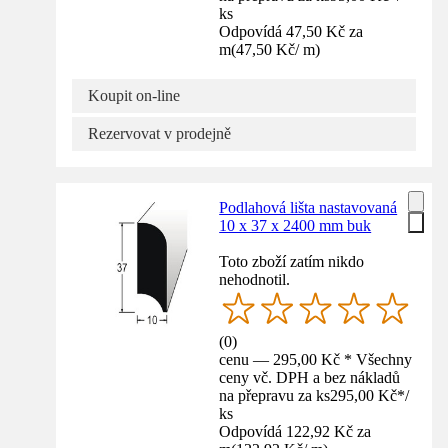
ks
Odpovídá 47,50 Kč za
m
(
47,50 Kč
/
m
)
Koupit on-line
Rezervovat v prodejně
Podlahová lišta nastavovaná
10 x 37 x 2400 mm buk
Toto zboží zatím nikdo
nehodnotil.
(
0
)
cenu — 295,00 Kč * Všechny
ceny vč. DPH a bez nákladů
na přepravu za ks
295,00 Kč
*
/
ks
Odpovídá 122,92 Kč za