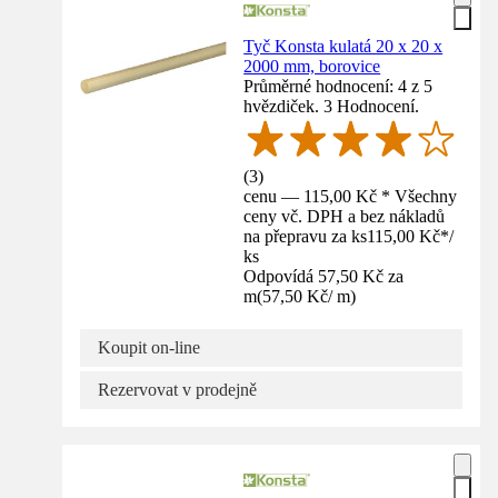
Tyč Konsta kulatá 20 x 20 x
2000 mm, borovice
Průměrné hodnocení: 4 z 5
hvězdiček. 3 Hodnocení.
(
3
)
cenu — 115,00 Kč * Všechny
ceny vč. DPH a bez nákladů
na přepravu za ks
115,00 Kč
*
/
ks
Odpovídá 57,50 Kč za
m
(
57,50 Kč
/
m
)
Koupit on-line
Rezervovat v prodejně