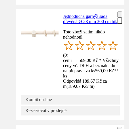
Jednoduchá garnýž sada
dřevěná Ø 28 mm 300 cm bílá
Toto zboží zatím nikdo
nehodnotil.
(
0
)
cenu — 569,00 Kč * Všechny
ceny vč. DPH a bez nákladů
na přepravu za ks
569,00 Kč
*
/
ks
Odpovídá 189,67 Kč za
m
(
189,67 Kč
/
m
)
Koupit on-line
Rezervovat v prodejně