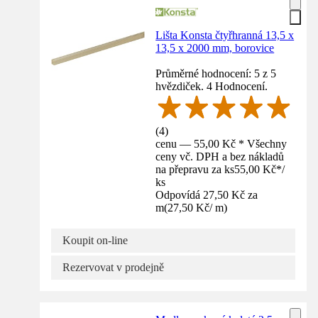
Lišta Konsta čtyřhranná 13,5 x
13,5 x 2000 mm, borovice
Průměrné hodnocení: 5 z 5
hvězdiček. 4 Hodnocení.
(
4
)
cenu — 55,00 Kč * Všechny
ceny vč. DPH a bez nákladů
na přepravu za ks
55,00 Kč
*
/
ks
Odpovídá 27,50 Kč za
m
(
27,50 Kč
/
m
)
Koupit on-line
Rezervovat v prodejně