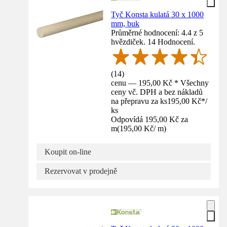
Tyč Konsta kulatá 30 x 1000
mm, buk
Průměrné hodnocení: 4.4 z 5
hvězdiček. 14 Hodnocení.
(
14
)
cenu — 195,00 Kč * Všechny
ceny vč. DPH a bez nákladů
na přepravu za ks
195,00 Kč
*
/
ks
Odpovídá 195,00 Kč za
m
(
195,00 Kč
/
m
)
Koupit on-line
Rezervovat v prodejně