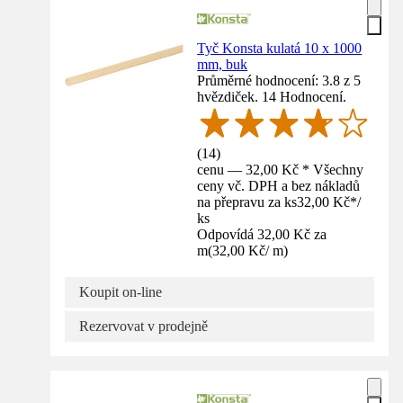
Tyč Konsta kulatá 10 x 1000
mm, buk
Průměrné hodnocení: 3.8 z 5
hvězdiček. 14 Hodnocení.
(
14
)
cenu — 32,00 Kč * Všechny
ceny vč. DPH a bez nákladů
na přepravu za ks
32,00 Kč
*
/
ks
Odpovídá 32,00 Kč za
m
(
32,00 Kč
/
m
)
Koupit on-line
Rezervovat v prodejně