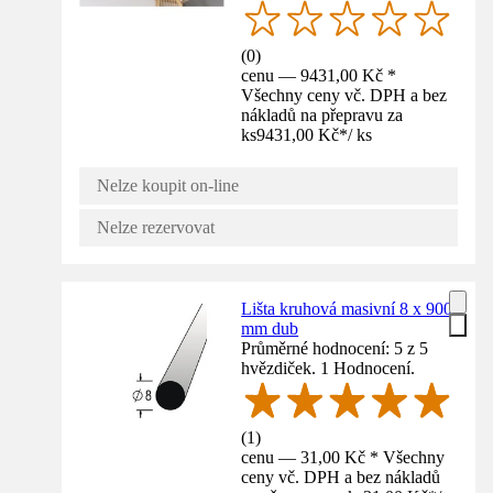
(
0
)
cenu — 9431,00 Kč *
Všechny ceny vč. DPH a bez
nákladů na přepravu za
ks
9431,00 Kč
*
/
ks
Nelze koupit on-line
Nelze rezervovat
Lišta kruhová masivní 8 x 900
mm dub
Průměrné hodnocení: 5 z 5
hvězdiček. 1 Hodnocení.
(
1
)
cenu — 31,00 Kč * Všechny
ceny vč. DPH a bez nákladů