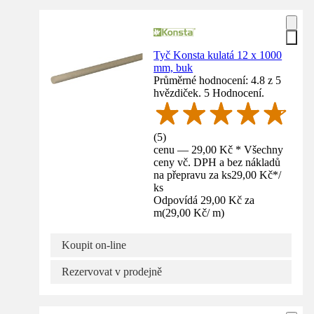
Tyč Konsta kulatá 12 x 1000
mm, buk
Průměrné hodnocení: 4.8 z 5
hvězdiček. 5 Hodnocení.
(
5
)
cenu — 29,00 Kč * Všechny
ceny vč. DPH a bez nákladů
na přepravu za ks
29,00 Kč
*
/
ks
Odpovídá 29,00 Kč za
m
(
29,00 Kč
/
m
)
Koupit on-line
Rezervovat v prodejně