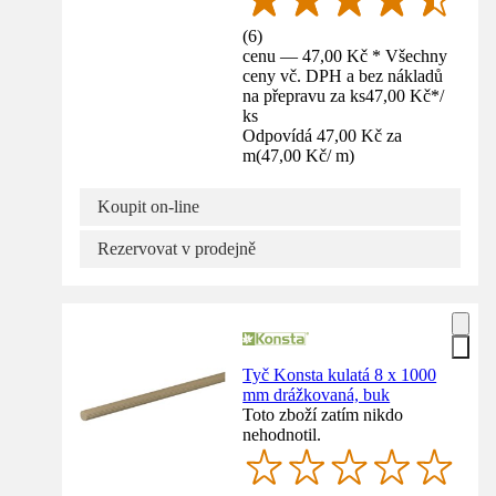
(
6
)
cenu — 47,00 Kč * Všechny
ceny vč. DPH a bez nákladů
na přepravu za ks
47,00 Kč
*
/
ks
Odpovídá 47,00 Kč za
m
(
47,00 Kč
/
m
)
Koupit on-line
Rezervovat v prodejně
Tyč Konsta kulatá 8 x 1000
mm drážkovaná, buk
Toto zboží zatím nikdo
nehodnotil.