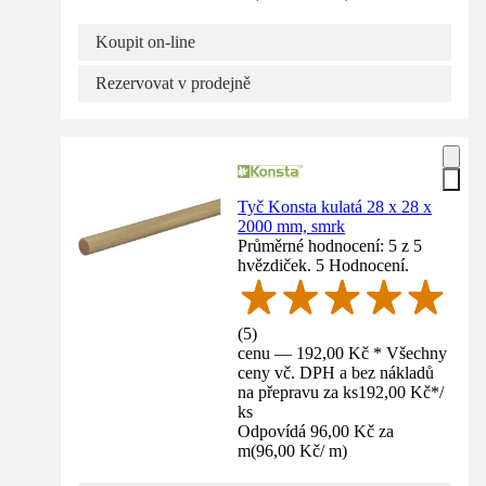
Koupit on-line
Rezervovat v prodejně
Tyč Konsta kulatá 28 x 28 x
2000 mm, smrk
Průměrné hodnocení: 5 z 5
hvězdiček. 5 Hodnocení.
(
5
)
cenu — 192,00 Kč * Všechny
ceny vč. DPH a bez nákladů
na přepravu za ks
192,00 Kč
*
/
ks
Odpovídá 96,00 Kč za
m
(
96,00 Kč
/
m
)