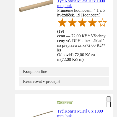
Tyč Konsta kulatá 20 x 1000
mm, buk
Průměrné hodnocení: 4.1 z 5
hvězdiček. 19 Hodnocení.
(
19
)
cenu — 72,00 Kč * Všechny
ceny vč. DPH a bez nákladů
na přepravu za ks
72,00 Kč
*
/
ks
Odpovídá 72,00 Kč za
m
(
72,00 Kč
/
m
)
Koupit on-line
Rezervovat v prodejně
Tyč Konsta kulatá 6 x 1000
mm, buk