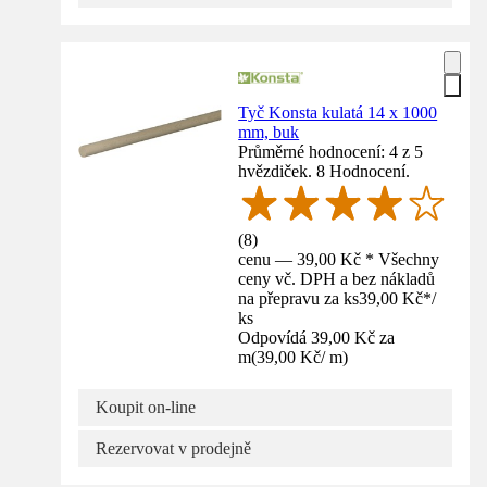
Tyč Konsta kulatá 14 x 1000
mm, buk
Průměrné hodnocení: 4 z 5
hvězdiček. 8 Hodnocení.
(
8
)
cenu — 39,00 Kč * Všechny
ceny vč. DPH a bez nákladů
na přepravu za ks
39,00 Kč
*
/
ks
Odpovídá 39,00 Kč za
m
(
39,00 Kč
/
m
)
Koupit on-line
Rezervovat v prodejně