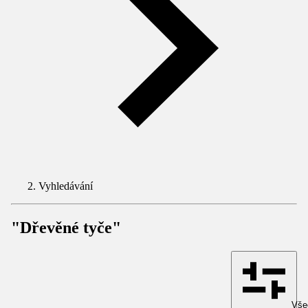
Vyhledávání
"Dřevěné tyče"
Všec