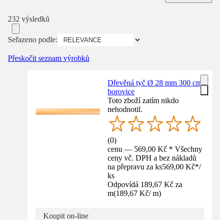
232 výsledků
Seřazeno podle:
Přeskočit seznam výrobků
Dřevěná tyč Ø 28 mm 300 cm
borovice
Toto zboží zatím nikdo
nehodnotil.
(
0
)
cenu — 569,00 Kč * Všechny
ceny vč. DPH a bez nákladů
na přepravu za ks
569,00 Kč
*
/
ks
Odpovídá 189,67 Kč za
m
(
189,67 Kč
/
m
)
Koupit on-line