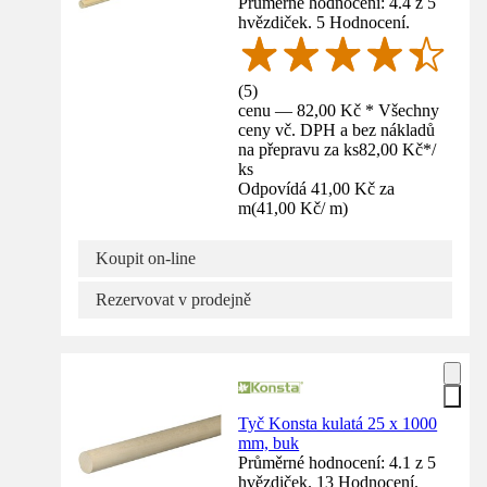
Průměrné hodnocení: 4.4 z 5
hvězdiček. 5 Hodnocení.
(
5
)
cenu — 82,00 Kč * Všechny
ceny vč. DPH a bez nákladů
na přepravu za ks
82,00 Kč
*
/
ks
Odpovídá 41,00 Kč za
m
(
41,00 Kč
/
m
)
Koupit on-line
Rezervovat v prodejně
Tyč Konsta kulatá 25 x 1000
mm, buk
Průměrné hodnocení: 4.1 z 5
hvězdiček. 13 Hodnocení.