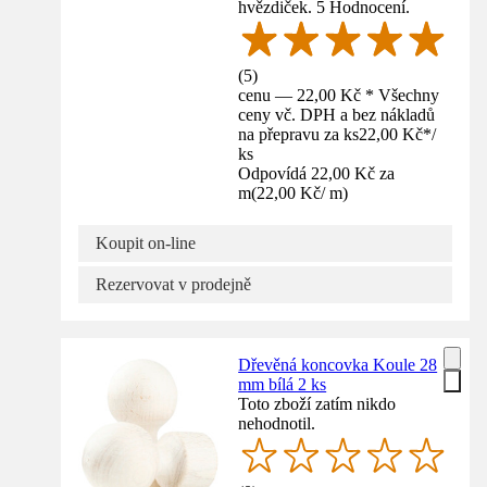
hvězdiček. 5 Hodnocení.
(
5
)
cenu — 22,00 Kč * Všechny
ceny vč. DPH a bez nákladů
na přepravu za ks
22,00 Kč
*
/
ks
Odpovídá 22,00 Kč za
m
(
22,00 Kč
/
m
)
Koupit on-line
Rezervovat v prodejně
Dřevěná koncovka Koule 28
mm bílá 2 ks
Toto zboží zatím nikdo
nehodnotil.