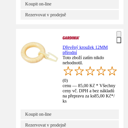
Koupit on-line
Rezervovat v prodejně
Dřevěný kroužek 12MM
přírodní
Toto zboží zatím nikdo
nehodnotil.
(
0
)
cenu — 85,00 Kč * Všechny
ceny vč. DPH a bez nákladů
na přepravu za ks
85,00 Kč
*
/
ks
Koupit on-line
Rezervovat v prodejně