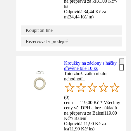
na přepravu za ks
31,00 Kč
*
/
ks
Odpovídá 34,44 Kč za
m
(
34,44 Kč
/
m
)
Koupit on-line
Rezervovat v prodejně
Kroužky na záclony s háčky
dřevěné bílé 10 ks
Toto zboží zatím nikdo
nehodnotil.
(
0
)
cenu — 119,00 Kč * Všechny
ceny vč. DPH a bez nákladů
na přepravu za Balení
119,00
Kč
*
/
Balení
Odpovídá 11,90 Kč za
ks
(
11,90 Kč
/
ks
)