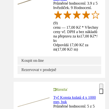
Průměrné hodnocení: 3.9 z 5
hvězdiček. 9 Hodnocení.
(
9
)
cenu — 17,00 Kč * Všechny
ceny vč. DPH a bez nákladů
na přepravu za ks
17,00 Kč
*
/
ks
Odpovídá 17,00 Kč za
m
(
17,00 Kč
/
m
)
Koupit on-line
Rezervovat v prodejně
Tyč Konsta kulatá 4 x 1000
mm, buk
Průměrné hodnocení: 5 z 5