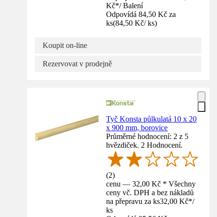
Kč
*
/
Balení
Odpovídá 84,50 Kč za
ks
(
84,50 Kč
/
ks
)
Koupit on-line
Rezervovat v prodejně
Tyč Konsta půlkulatá 10 x 20
x 900 mm, borovice
Průměrné hodnocení: 2 z 5
hvězdiček. 2 Hodnocení.
(
2
)
cenu — 32,00 Kč * Všechny
ceny vč. DPH a bez nákladů
na přepravu za ks
32,00 Kč
*
/
ks