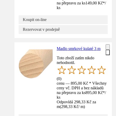
na přepravu za ks
149,00 Kč
*
/
ks
Koupit on-line
Rezervovat v prodejně
Madlo smrkové kulaté 3 m
Toto zboží zatím nikdo
nehodnotil.
(
0
)
cenu — 895,00 Kč * Všechny
ceny vč. DPH a bez nákladů
na přepravu za ks
895,00 Kč
*
/
ks
Odpovídá 298,33 Kč za
m
(
298,33 Kč
/
m
)