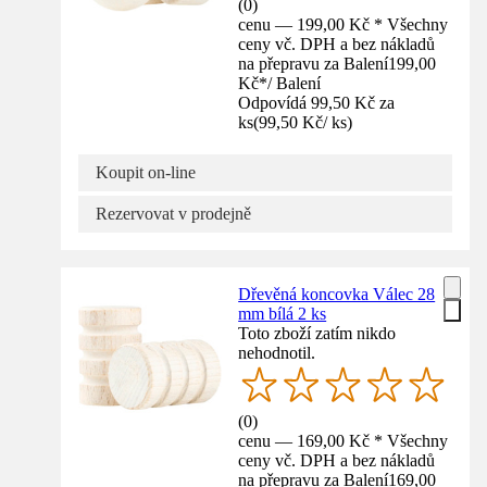
(
0
)
cenu — 199,00 Kč * Všechny
ceny vč. DPH a bez nákladů
na přepravu za Balení
199,00
Kč
*
/
Balení
Odpovídá 99,50 Kč za
ks
(
99,50 Kč
/
ks
)
Koupit on-line
Rezervovat v prodejně
Dřevěná koncovka Válec 28
mm bílá 2 ks
Toto zboží zatím nikdo
nehodnotil.
(
0
)
cenu — 169,00 Kč * Všechny
ceny vč. DPH a bez nákladů
na přepravu za Balení
169,00