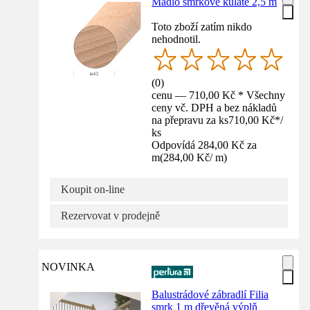
Madlo smrkové kulaté 2,5 m
Toto zboží zatím nikdo
nehodnotil.
(
0
)
cenu — 710,00 Kč * Všechny
ceny vč. DPH a bez nákladů
na přepravu za ks
710,00 Kč
*
/
ks
Odpovídá 284,00 Kč za
m
(
284,00 Kč
/
m
)
Koupit on-line
Rezervovat v prodejně
NOVINKA
Balustrádové zábradlí Filia
smrk 1 m dřevěná výplň