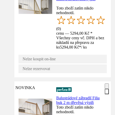
Toto zboží zatím nikdo
nehodnotil.
(
0
)
cenu — 5294,00 Kč *
Všechny ceny vč. DPH a bez
nákladů na přepravu za
ks
5294,00 Kč
*
/
ks
Nelze koupit on-line
Nelze rezervovat
NOVINKA
Balustrádové zábradlí Filia
buk 2 m dřevěná výplň
Toto zboží zatím nikdo
nehodnotil.