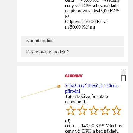
cenu — 45,00 Kč * Všechny
ceny vč. DPH a bez nákladů
na přepravu za ks
45,00 Kč
*
/
ks
Odpovídá 50,00 Kč za
m
(
50,00 Kč
/
m
)
Koupit on-line
Rezervovat v prodejně
Vitrážní tyč dřevěná 120cm -
přírodní
Toto zboží zatím nikdo
nehodnotil.
(
0
)
cenu — 149,00 Kč * Všechny
ceny vč. DPH a bez nákladů