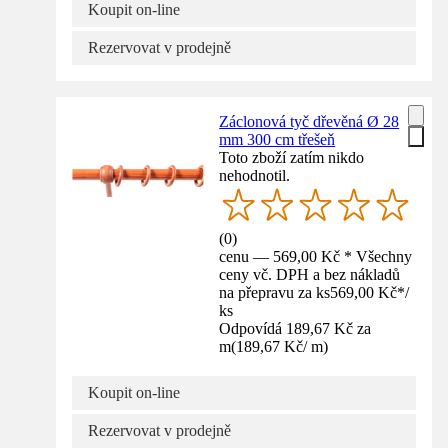
Koupit on-line
Rezervovat v prodejně
Záclonová tyč dřevěná Ø 28
mm 300 cm třešeň
Toto zboží zatím nikdo
nehodnotil.
(
0
)
cenu — 569,00 Kč * Všechny
ceny vč. DPH a bez nákladů
na přepravu za ks
569,00 Kč
*
/
ks
Odpovídá 189,67 Kč za
m
(
189,67 Kč
/
m
)
Koupit on-line
Rezervovat v prodejně