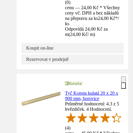
(
0
)
cenu — 24,00 Kč * Všechny
ceny vč. DPH a bez nákladů
na přepravu za ks
24,00 Kč
*
/
ks
Odpovídá 24,00 Kč za
m
(
24,00 Kč
/
m
)
Koupit on-line
Rezervovat v prodejně
Tyč Konsta kulatá 20 x 20 x
900 mm, borovice
Průměrné hodnocení: 4.3 z 5
hvězdiček. 4 Hodnocení.
(
4
)