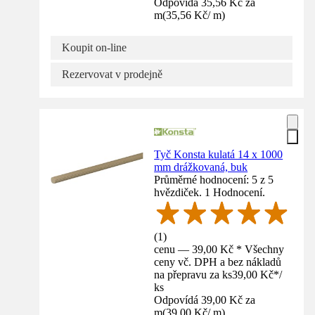
Odpovídá 35,56 Kč za
m
(
35,56 Kč
/
m
)
Koupit on-line
Rezervovat v prodejně
Tyč Konsta kulatá 14 x 1000
mm drážkovaná, buk
Průměrné hodnocení: 5 z 5
hvězdiček. 1 Hodnocení.
(
1
)
cenu — 39,00 Kč * Všechny
ceny vč. DPH a bez nákladů
na přepravu za ks
39,00 Kč
*
/
ks
Odpovídá 39,00 Kč za
m
(
39,00 Kč
/
m
)