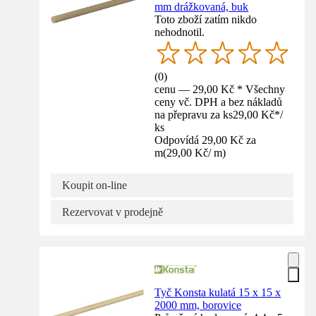
mm drážkovaná, buk
Toto zboží zatím nikdo
nehodnotil.
(
0
)
cenu — 29,00 Kč * Všechny
ceny vč. DPH a bez nákladů
na přepravu za ks
29,00 Kč
*
/
ks
Odpovídá 29,00 Kč za
m
(
29,00 Kč
/
m
)
Koupit on-line
Rezervovat v prodejně
Tyč Konsta kulatá 15 x 15 x
2000 mm, borovice