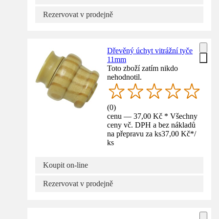
Rezervovat v prodejně
Dřevěný úchyt vitrážní tyče
11mm
Toto zboží zatím nikdo
nehodnotil.
(
0
)
cenu — 37,00 Kč * Všechny
ceny vč. DPH a bez nákladů
na přepravu za ks
37,00 Kč
*
/
ks
Koupit on-line
Rezervovat v prodejně