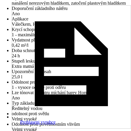
nanášení nerezovým hladítkem, zatočení plastovým hladítkem
Doporučení základního nátěru
Ano
Aplikace
Válečkem, Hladítkem
Krycí schopnost
1 - maximální krycí síla
Vydatnost při jednom nátěru
0,42 m²/l
Doba schnutí cca
24 h
Stupeň lesku
Extra matná
Upozornění na dosah
25,0 l
Odolnost proti otěru za mokra
1 - vysoce odolné proti oděru
Lze tónovat v centru míchání barev Hornbach
Ano
Typ základu
Ředitelný vodou
odolnost proti světlu
Velmi vysoké
Prohlaseni vyrobce
Odolnost proti povětrnostním vlivům
Velmi vysoké