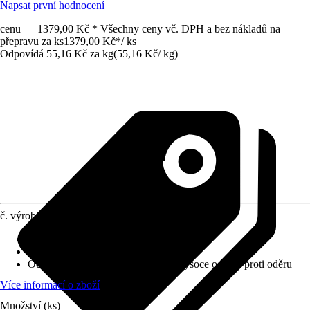
Napsat první hodnocení
cenu — 1379,00 Kč * Všechny ceny vč. DPH a bez nákladů na
přepravu za ks
1379,00 Kč
*
/
ks
Odpovídá 55,16 Kč za kg
(
55,16 Kč
/
kg
)
č. výrobku
8372835
Krycí schopnost
:
1 - maximální krycí síla
Vydatnost při jednom nátěru
:
0,42 m²/l
Odolnost proti otěru za mokra
:
1 - vysoce odolné proti oděru
Více informací o zboží
Množství (ks)