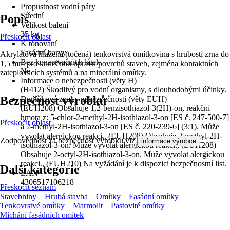
Propustnost vodní páry
Střední
Popis
Velikost balení
25 kg
Přeskočit oblast
K tónování
Fasádní barvy
Akrylátová hlazená (točená) tenkovrstvá omítkovina s hrubostí zrna do
Bez konzervačních látek
1,5 mm pro konečnou úpravu povrchů staveb, zejména kontaktních
Ne
zateplovacích systémů a na minerální omítky.
Informace o nebezpečnosti (věty H)
(H412) Škodlivý pro vodní organismy, s dlouhodobými účinky.
Bezpečnost výrobků
Doplňkové znaky nebezpečnosti (věty EUH)
(EUH208) Obsahuje 1,2-benzisothiazol-3(2H)-on, reakční
hmota z: 5-chlor-2-methyl-2H-isothiazol-3-on [ES č. 247-500-7]
Přeskočit oblast
a 2-methyl-2H-isothiazol-3-on [ES č. 220-239-6] (3:1). Může
vyvolat alergickou reakci., (EUH208) Obsahuje 2-methyl-2H-
Zodpovědnost za bezpečnost výrobku viz
.
informace výrobce
isothiazol-3-on. Může vyvolat alergickou reakci., (EUH208)
Obsahuje 2-octyl-2H-isothiazol-3-on. Může vyvolat alergickou
reakci., (EUH210) Na vyžádání je k dispozici bezpečnostní list.
Další kategorie
EAN
4306517106218
Přeskočit seznam
Stavebniny
Hrubá stavba
Omítky
Fasádní omítky
Tenkovrstvé omítky
Marmolit
Pastovité omítky
Míchání fasádních omítek