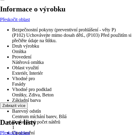
Informace o výrobku
Přeskočit oblast
Bezpečnostní pokyny (preventivní prohlášení - věty P)
(P102) Uchovávejte mimo dosah dětí., (P103) Před použitím si
přečtěte údaje na štítku.
Druh výrobku
Omítka
Provedení
Nátěrová omítka
Oblast využití
Exteriér, Interiér
Vhodné pro
Fasády
Vhodné pro podklad
Omítky, Zdiva, Beton
Základní barva
Bílá
Zobrazit více
Barevný odstín
Centrum míchání barev, Bílá
Datové listy
Doporučený počet nátěrů
1
Přeskočit oblast
Upozornění