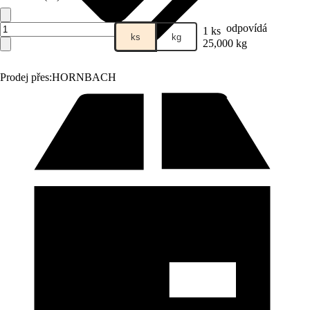
odpovídá
1 ks
ks
kg
25,000 kg
Prodej přes:
HORNBACH