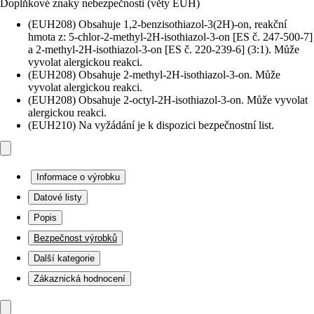
Doplňkové znaky nebezpečnosti (věty EUH)
(EUH208) Obsahuje 1,2-benzisothiazol-3(2H)-on, reakční
hmota z: 5-chlor-2-methyl-2H-isothiazol-3-on [ES č. 247-500-7]
a 2-methyl-2H-isothiazol-3-on [ES č. 220-239-6] (3:1). Může
vyvolat alergickou reakci.
(EUH208) Obsahuje 2-methyl-2H-isothiazol-3-on. Může
vyvolat alergickou reakci.
(EUH208) Obsahuje 2-octyl-2H-isothiazol-3-on. Může vyvolat
alergickou reakci.
(EUH210) Na vyžádání je k dispozici bezpečnostní list.
Informace o výrobku
Datové listy
Popis
Bezpečnost výrobků
Další kategorie
Zákaznická hodnocení